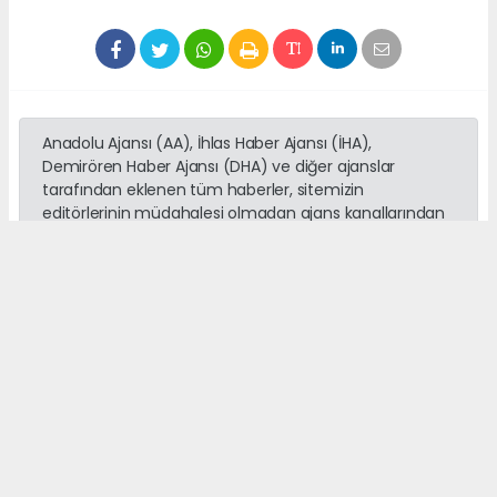
Anadolu Ajansı (AA), İhlas Haber Ajansı (İHA),
Demirören Haber Ajansı (DHA) ve diğer ajanslar
tarafından eklenen tüm haberler, sitemizin
editörlerinin müdahalesi olmadan ajans kanallarından
çekilmektedir. Bu haberlerde yer alan hukuki
muhataplar haberi geçen ajanslar olup sitemizin hiç
bir editörü sorumlu tutulamaz...
Okuyucu Yorumları
(0)
Gönder