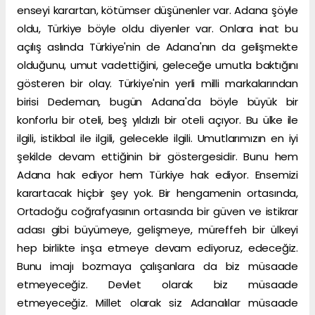
enseyi karartan, kötümser düşünenler var. Adana şöyle
oldu, Türkiye böyle oldu diyenler var. Onlara inat bu
açılış aslında Türkiye'nin de Adana'nın da gelişmekte
olduğunu, umut vadettiğini, geleceğe umutla baktığını
gösteren bir olay. Türkiye'nin yerli milli markalarından
birisi Dedeman, bugün Adana'da böyle büyük bir
konforlu bir oteli, beş yıldızlı bir oteli açıyor. Bu ülke ile
ilgili, istikbal ile ilgili, gelecekle ilgili. Umutlarımızın en iyi
şekilde devam ettiğinin bir göstergesidir. Bunu hem
Adana hak ediyor hem Türkiye hak ediyor. Ensemizi
karartacak hiçbir şey yok. Bir hengamenin ortasında,
Ortadoğu coğrafyasının ortasında bir güven ve istikrar
adası gibi büyümeye, gelişmeye, müreffeh bir ülkeyi
hep birlikte inşa etmeye devam ediyoruz, edeceğiz.
Bunu imajı bozmaya çalışanlara da biz müsaade
etmeyeceğiz. Devlet olarak biz müsaade
etmeyeceğiz. Millet olarak siz Adanalılar müsaade