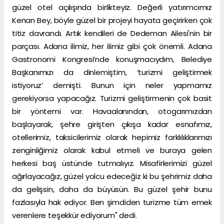
güzel otel açılışında birlikteyiz. Değerli yatırımcımız
Kenan Bey, böyle güzel bir projeyi hayata geçirirken çok
titiz davrandı. Artık kendileri de Dedeman Ailesi'nin bir
parçası. Adana ilimiz, her ilimiz gibi çok önemli. Adana
Gastronomi Kongresi’nde konuşmacıydım, Belediye
Başkanımızı da dinlemiştim, ‘turizmi geliştirmek
istiyoruz’ demişti. Bunun için neler yapmamız
gerekiyorsa yapacağız. Turizmi geliştirmenin çok basit
bir yöntemi var. Havaalanından, otogarımızdan
başlayarak, şehre girişten çıkışa kadar esnafımız,
otellerimiz, taksicilerimiz olarak hepimiz farklılıklarımızı
zenginliğimiz olarak kabul etmeli ve buraya gelen
herkesi baş üstünde tutmalıyız. Misafirlerimizi güzel
ağırlayacağız, güzel yolcu edeceğiz ki bu şehrimiz daha
da gelişsin, daha da büyüsün. Bu güzel şehir bunu
fazlasıyla hak ediyor. Ben şimdiden turizme tüm emek
verenlere teşekkür ediyorum" dedi.