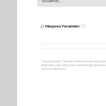
tutulamaz...
Okuyucu Yorumları
(0)
Yorum yazarak Topluluk Kuralları’nı kabul etmiş b
doğrudan veya dolaylı tüm sorumluluğu tek başınız
sorumlu tutulamaz.