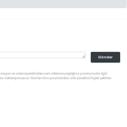
Gönder
ulunuyor ve adanayerelhaber.com sitesine yaptığınız yorumunuzla ilgili
a üstleniyorsunuz. Yazılan tüm yorumlardan site yönetimi hiçbir şekilde