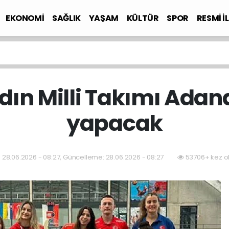
EKONOMİ
SAĞLIK
YAŞAM
KÜLTÜR
SPOR
RESMİ İ
dın Milli Takımı Ada
yapacak
28.06.2026 - 08:27, Güncelleme: 28.06.2026 - 08:27
53706+ kez o