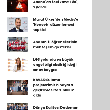
Adana'da feci kaza: 1 ölü,
2 yaralı
Murat Ülker'den Meclis'e
'Kenevir' düzenlemesi
tepkisi
Ana sınıfı öğrencilerinin
muhteşem gösterisi
LGS yolunda en büyük
engel bilgi eksikliği değil
sınav kaygısı
KAVAK:Sulama
projelerimizin hayata
geçirilmesi zorunluluk
oldu
Dünya Kalitesi Dedeman