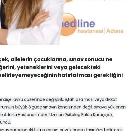
k, ailelerin çocuklarına, sınav sonucu ne
ğerini, yeteneklerini veya gelecekteki
 belirleyemeyeceğinin hatırlatması gerektiğini
dişe, uyku düzeninde değişiklik, iştah azalması veya dikkat
 Bu durumun büyük ölçüde sınavın kendisinden değil, sınava yüklenen
e Adana Hastanesi’nden Uzman Psikolog Fulda Karaçiçek,
lundu.
ınav sürecindeki tutumlarının büyük önem taşıdığını belirterek,