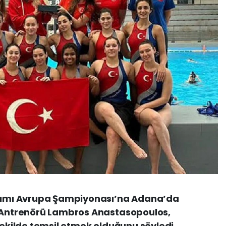
akımı Avrupa Şampiyonası’na Adana’da
ş Antrenörü Lambros Anastasopoulos,
şekilde temsil etmek olduğunu söyledi.