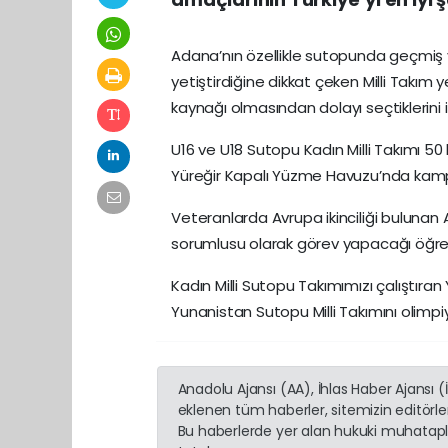
Adana’nın özellikle sutopunda geçmiş yı
yetiştirdiğine dikkat çeken Milli Takım y
kaynağı olmasından dolayı seçtiklerini i
U16 ve U18 Sutopu Kadın Milli Takımı 50 
Yüreğir Kapalı Yüzme Havuzu’nda kam
Veteranlarda Avrupa ikinciliği bulunan
sorumlusu olarak görev yapacağı öğren
Kadın Milli Sutopu Takımımızı çalışt
Yunanistan Sutopu Milli Takımını olimp
Anadolu Ajansı (AA), İhlas Haber Ajansı 
eklenen tüm haberler, sitemizin editörl
Bu haberlerde yer alan hukuki muhatapla