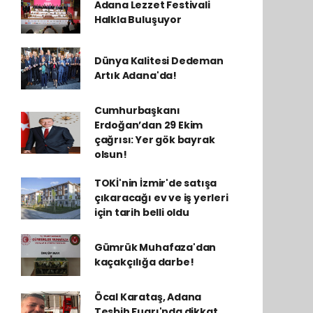
Adana Lezzet Festivali
Halkla Buluşuyor
Dünya Kalitesi Dedeman
Artık Adana'da!
Cumhurbaşkanı
Erdoğan’dan 29 Ekim
çağrısı: Yer gök bayrak
olsun!
TOKİ'nin İzmir'de satışa
çıkaracağı ev ve iş yerleri
için tarih belli oldu
Gümrük Muhafaza'dan
kaçakçılığa darbe!
Öcal Karataş, Adana
Tesbih Fuarı'nda dikkat