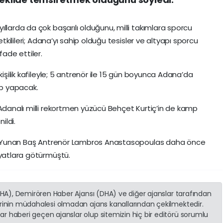
llarda da çok başarılı olduğunu, milli takımlara sporcu
etkilileri; Adana’yı sahip olduğu tesisler ve altyapı sporcu
fade ettiler.
kişilik kafileyle; 5 antrenör ile 15 gün boyunca Adana’da
p yapacak.
 Adanalı milli rekortmen yüzücü Behçet Kurtiç’in de kamp
ildi.
ıran Yunan Baş Antrenör Lambros Anastasopoulas daha önce
iyatlara götürmüştü.
(İHA), Demirören Haber Ajansı (DHA) ve diğer ajanslar tarafından
erinin müdahalesi olmadan ajans kanallarından çekilmektedir.
r haberi geçen ajanslar olup sitemizin hiç bir editörü sorumlu