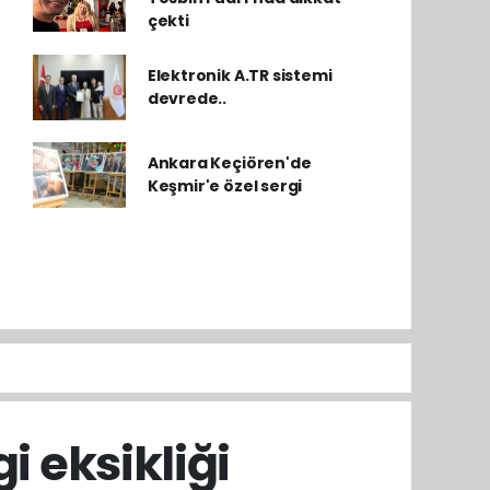
çekti
Elektronik A.TR sistemi
devrede..
Ankara Keçiören'de
Keşmir'e özel sergi
i eksikliği