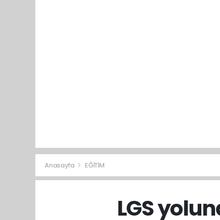
Anasayfa
EĞİTİM
LGS yolund