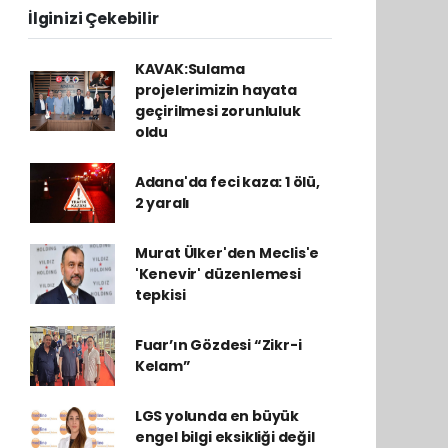
İlginizi Çekebilir
KAVAK:Sulama
projelerimizin hayata
geçirilmesi zorunluluk
oldu
Adana'da feci kaza: 1 ölü,
2 yaralı
Murat Ülker'den Meclis'e
'Kenevir' düzenlemesi
tepkisi
Fuar’ın Gözdesi “Zikr-i
Kelam”
LGS yolunda en büyük
engel bilgi eksikliği değil