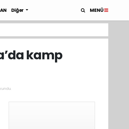
MENÜ
LAN
Diğer
na’da kamp
kundu.