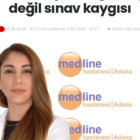
değil sınav kaygısı
11.06.2026 - 16:57, Güncelleme: 11.06.2026 - 16:57
16913+ kez ok
M