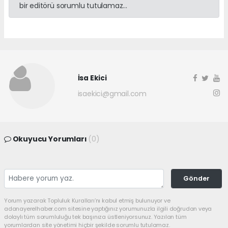
bir editörü sorumlu tutulamaz...
İsa Ekici
isaekici@gmail.com
Okuyucu Yorumları
(0)
Gönder
Yorum yazarak Topluluk Kuralları’nı kabul etmiş bulunuyor ve
adanayerelhaber.com sitesine yaptığınız yorumunuzla ilgili doğrudan veya
dolaylı tüm sorumluluğu tek başınıza üstleniyorsunuz. Yazılan tüm
yorumlardan site yönetimi hiçbir şekilde sorumlu tutulamaz.