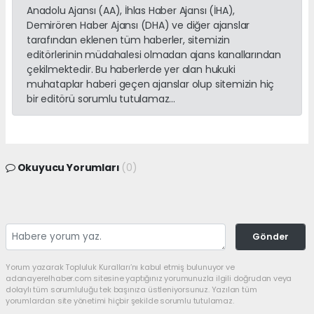
Anadolu Ajansı (AA), İhlas Haber Ajansı (İHA),
Demirören Haber Ajansı (DHA) ve diğer ajanslar
tarafından eklenen tüm haberler, sitemizin
editörlerinin müdahalesi olmadan ajans kanallarından
çekilmektedir. Bu haberlerde yer alan hukuki
muhataplar haberi geçen ajanslar olup sitemizin hiç
bir editörü sorumlu tutulamaz...
Okuyucu Yorumları
(0)
Gönder
Yorum yazarak Topluluk Kuralları’nı kabul etmiş bulunuyor ve
adanayerelhaber.com sitesine yaptığınız yorumunuzla ilgili doğrudan veya
dolaylı tüm sorumluluğu tek başınıza üstleniyorsunuz. Yazılan tüm
yorumlardan site yönetimi hiçbir şekilde sorumlu tutulamaz.