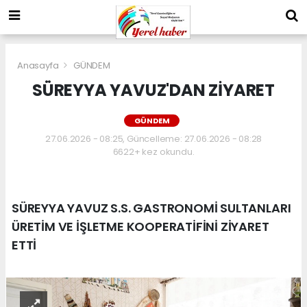
Anasayfa
GÜNDEM
SÜREYYA YAVUZ'DAN ZİYARET
GÜNDEM
27.06.2026 - 08:25, Güncelleme: 27.06.2026 - 08:28
6622+ kez okundu.
SÜREYYA YAVUZ S.S. GASTRONOMİ SULTANLARI
ÜRETİM VE İŞLETME KOOPERATİFİNİ ZİYARET
ETTİ