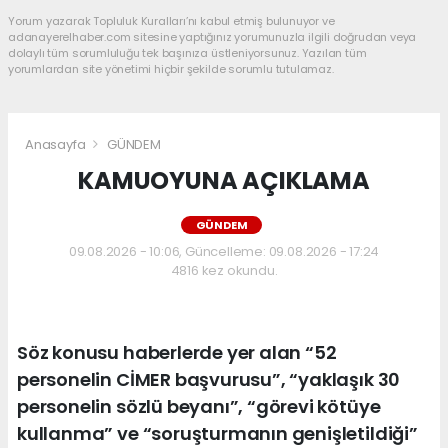
Yorum yazarak Topluluk Kuralları’nı kabul etmiş bulunuyor ve
adanayerelhaber.com sitesine yaptığınız yorumunuzla ilgili doğrudan veya
dolaylı tüm sorumluluğu tek başınıza üstleniyorsunuz. Yazılan tüm
yorumlardan site yönetimi hiçbir şekilde sorumlu tutulamaz.
Anasayfa
GÜNDEM
KAMUOYUNA AÇIKLAMA
GÜNDEM
09.08.2026 - 10:06, Güncelleme: 09.08.2026 - 17:24
4816 kez okundu.
Söz konusu haberlerde yer alan “52
personelin CİMER başvurusu”, “yaklaşık 30
personelin sözlü beyanı”, “görevi kötüye
kullanma” ve “soruşturmanın genişletildiği”