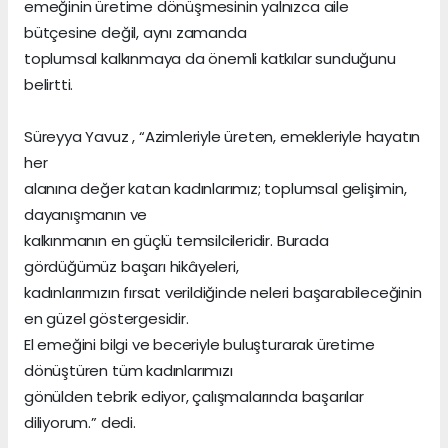
emeğinin üretime dönüşmesinin yalnızca aile
bütçesine değil, aynı zamanda
toplumsal kalkınmaya da önemli katkılar sunduğunu
belirtti.
Süreyya Yavuz , “Azimleriyle üreten, emekleriyle hayatın
her
alanına değer katan kadınlarımız; toplumsal gelişimin,
dayanışmanın ve
kalkınmanın en güçlü temsilcileridir. Burada
gördüğümüz başarı hikâyeleri,
kadınlarımızın fırsat verildiğinde neleri başarabileceğinin
en güzel göstergesidir.
El emeğini bilgi ve beceriyle buluşturarak üretime
dönüştüren tüm kadınlarımızı
gönülden tebrik ediyor, çalışmalarında başarılar
diliyorum.” dedi.