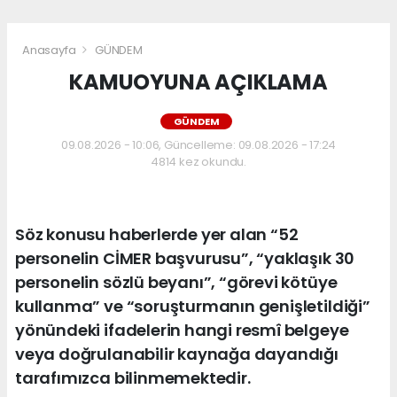
Anasayfa
GÜNDEM
KAMUOYUNA AÇIKLAMA
GÜNDEM
09.08.2026 - 10:06, Güncelleme: 09.08.2026 - 17:24
4814 kez okundu.
Söz konusu haberlerde yer alan “52
personelin CİMER başvurusu”, “yaklaşık 30
personelin sözlü beyanı”, “görevi kötüye
kullanma” ve “soruşturmanın genişletildiği”
yönündeki ifadelerin hangi resmî belgeye
veya doğrulanabilir kaynağa dayandığı
tarafımızca bilinmemektedir.