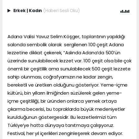
Erkek
|
Kadın
(Haberi Sesli Oku)
Adana Valisi Yavuz Selim Köşger, toplantının yapıldığı
salonda sembolik olarak sergilenen 100 çeşit Adana
lezzetine dikkat çekerek, “Aslında Adana’da 500’ün
üzerinde sunulabilecek lezzet var. 100 çeşit olsa bile çok
önemli bir çeşitlilik ama sunulabilecek 500 çeşit lezzete
sahip olunması, coğrafyamızın ne kadar zengin,
bereketli ve üretken olduğunu gösteriyor. Yeme-içme
kültürü, bin yılların ilmiğinden süzülerek gelen yeme-
içme çeşitliliği, bir üründen onlarca yemek ortaya
çıkarma becerisi, bu topraklarda büyük medeniyetler
kurulduğunun göstergesidir. Bu lezzetlerimizi tüm
Türkiye’ye hatta dünyaya tanıtmaya çalışıyoruz.
Festival, her yıl içerikleri zenginleşerek devam ediyor.