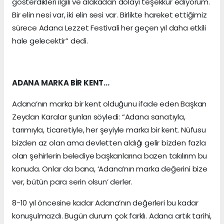
gösterdikleri ilgili ve alakadan dolayı teşekkür ediyorum.
Bir elin nesi var, iki elin sesi var. Birlikte hareket ettiğimiz
sürece Adana Lezzet Festivali her geçen yıl daha etkili
hale gelecektir” dedi.
ADANA MARKA BİR KENT…
Adana’nın marka bir kent olduğunu ifade eden Başkan
Zeydan Karalar şunları söyledi: “Adana sanatıyla,
tarımıyla, ticaretiyle, her şeyiyle marka bir kent. Nüfusu
bizden az olan ama devletten aldığı gelir bizden fazla
olan şehirlerin belediye başkanlarına bazen takılırım bu
konuda. Onlar da bana, ‘Adana’nın marka değerini bize
ver, bütün para serin olsun’ derler.
8-10 yıl öncesine kadar Adana’nın değerleri bu kadar
konuşulmazdı. Bugün durum çok farklı. Adana artık tarihi,