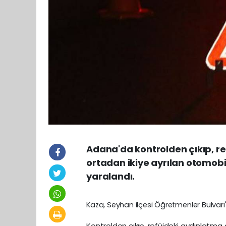
Adana'da kontrolden çıkıp, r
ortadan ikiye ayrılan otomobild
yaralandı.
Kaza, Seyhan ilçesi Öğretmenler Bulvar
Kontrolden çıkıp, refüjdeki aydınlatma 