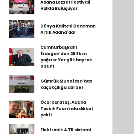
Adana Lezzet Festivali
Halkla Buluşuyor
Dünya Kalitesi Dedeman
Artık Adana'da!
Cumhurbaşkanı
Erdoğan’dan 29 Ekim
çağrısı: Yer gök bayrak
olsun!
Gümrük Muhafaza'dan
kaçakçılığa darbe!
Öcal Karataş, Adana
Tesbih Fuarı'nda dikkat
çekti
Elektronik A.TR sistemi