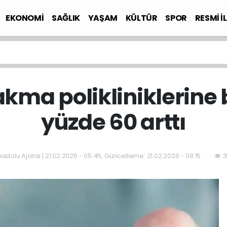
EKONOMİ
SAĞLIK
YAŞAM
KÜLTÜR
SPOR
RESMİ İ
akma polikliniklerine
yüzde 60 arttı
adolu Ajansı | 21.02.2026 - 05:45, Güncelleme: 21.02.2026 - 08:15
3