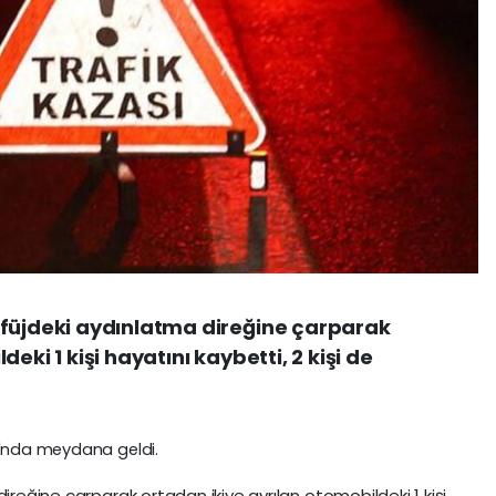
efüjdeki aydınlatma direğine çarparak
eki 1 kişi hayatını kaybetti, 2 kişi de
ı'nda meydana geldi.
direğine çarparak ortadan ikiye ayrılan otomobildeki 1 kişi