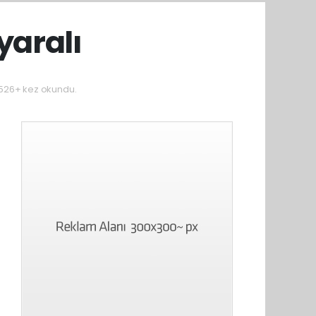
yaralı
526+ kez okundu.