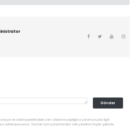
inistrator
Gönder
ulunuyor ve adanayerelhaber.com sitesine yaptığınız yorumunuzla ilgili
a üstleniyorsunuz. Yazılan tüm yorumlardan site yönetimi hiçbir şekilde