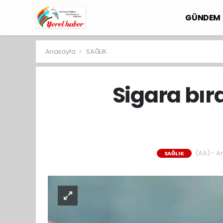
GÜNDEM
Anasayfa
SAĞLIK
Sigara bır
(AA) - An
SAĞLIK