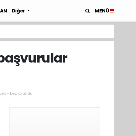
MENÜ
LAN
Diğer
 başvurular
550+ kez okundu.