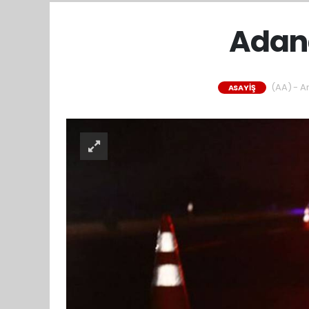
Adana
(AA) - An
ASAYİŞ