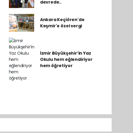
devrede..
Ankara Keçiören'de
Keşmir'e özel sergi
İzmir Büyükşehir’in Yaz
Okulu hem eğlendiriyor
hem öğretiyor