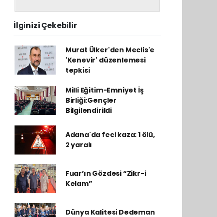
İlginizi Çekebilir
Murat Ülker'den Meclis'e
'Kenevir' düzenlemesi
tepkisi
Milli Eğitim-Emniyet İş
Birliği:Gençler
Bilgilendirildi
Adana'da feci kaza: 1 ölü,
2 yaralı
Fuar’ın Gözdesi “Zikr-i
Kelam”
Dünya Kalitesi Dedeman