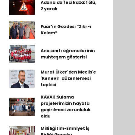
Adana'da feci kaza: 1 ölü,
2 yaralı
Fuar’ın Gözdesi “Zikr-i
Kelam”
Ana sınıfı öğrencilerinin
muhteşem gösterisi
Murat Ülker'den Meclis'e
'Kenevir' düzenlemesi
tepkisi
KAVAK:Sulama
projelerimizin hayata
geçirilmesi zorunluluk
oldu
Milli Eğitim-Emniyet İş
Birliği:Gençler