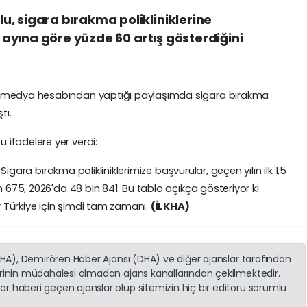
, sigara bırakma polikliniklerine
5 ayına göre yüzde 60 artış gösterdiğini
l medya hesabından yaptığı paylaşımda sigara bırakma
tı.
ifadelere yer verdi:
. Sigara bırakma polikliniklerimize başvurular, geçen yılın ilk 1,5
n 675, 2026'da 48 bin 841. Bu tablo açıkça gösteriyor ki
ir Türkiye için şimdi tam zamanı.
(İLKHA)
(İHA), Demirören Haber Ajansı (DHA) ve diğer ajanslar tarafından
erinin müdahalesi olmadan ajans kanallarından çekilmektedir.
r haberi geçen ajanslar olup sitemizin hiç bir editörü sorumlu