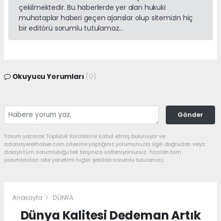
çekilmektedir. Bu haberlerde yer alan hukuki
muhataplar haberi geçen ajanslar olup sitemizin hiç
bir editörü sorumlu tutulamaz...
Okuyucu Yorumları
(0)
Gönder
Yorum yazarak Topluluk Kuralları’nı kabul etmiş bulunuyor ve
adanayerelhaber.com sitesine yaptığınız yorumunuzla ilgili doğrudan veya
dolaylı tüm sorumluluğu tek başınıza üstleniyorsunuz. Yazılan tüm
yorumlardan site yönetimi hiçbir şekilde sorumlu tutulamaz.
Anasayfa
DÜNYA
Dünya Kalitesi Dedeman Artık