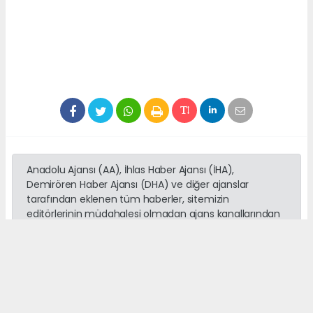
Anadolu Ajansı (AA), İhlas Haber Ajansı (İHA),
Demirören Haber Ajansı (DHA) ve diğer ajanslar
tarafından eklenen tüm haberler, sitemizin
editörlerinin müdahalesi olmadan ajans kanallarından
çekilmektedir. Bu haberlerde yer alan hukuki
muhataplar haberi geçen ajanslar olup sitemizin hiç
bir editörü sorumlu tutulamaz...