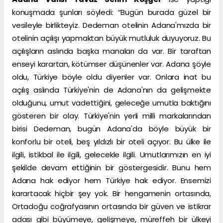
konuşmada şunları söyledi: “Bugün burada güzel bir
vesileyle birlikteyiz. Dedeman otelinin Adana'mızda bir
otelinin açılışı yapmaktan büyük mutluluk duyuyoruz. Bu
açılışların aslında başka manaları da var. Bir taraftan
enseyi karartan, kötümser düşünenler var. Adana şöyle
oldu, Türkiye böyle oldu diyenler var. Onlara inat bu
açılış aslında Türkiye'nin de Adana'nın da gelişmekte
olduğunu, umut vadettiğini, geleceğe umutla baktığını
gösteren bir olay. Türkiye'nin yerli milli markalarından
birisi Dedeman, bugün Adana'da böyle büyük bir
konforlu bir oteli, beş yıldızlı bir oteli açıyor. Bu ülke ile
ilgili, istikbal ile ilgili, gelecekle ilgili. Umutlarımızın en iyi
şekilde devam ettiğinin bir göstergesidir. Bunu hem
Adana hak ediyor hem Türkiye hak ediyor. Ensemizi
karartacak hiçbir şey yok. Bir hengamenin ortasında,
Ortadoğu coğrafyasının ortasında bir güven ve istikrar
adası gibi büyümeye, gelişmeye, müreffeh bir ülkeyi