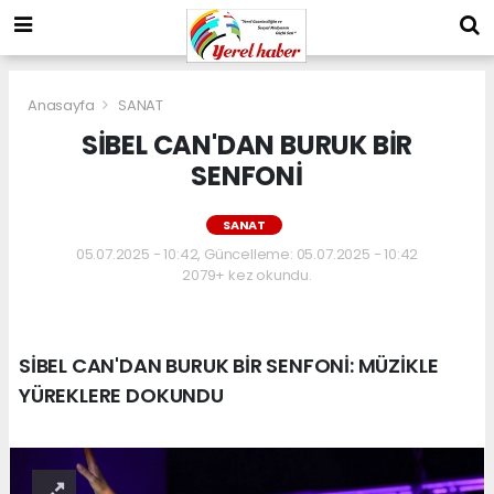
Anasayfa
SANAT
SİBEL CAN'DAN BURUK BİR
SENFONİ
SANAT
05.07.2025 - 10:42, Güncelleme: 05.07.2025 - 10:42
2079+ kez okundu.
SİBEL CAN'DAN BURUK BİR SENFONİ: MÜZİKLE
YÜREKLERE DOKUNDU