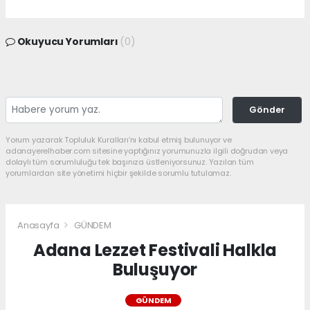
Okuyucu Yorumları
(0)
Gönder
Yorum yazarak Topluluk Kuralları’nı kabul etmiş bulunuyor ve
adanayerelhaber.com sitesine yaptığınız yorumunuzla ilgili doğrudan veya
dolaylı tüm sorumluluğu tek başınıza üstleniyorsunuz. Yazılan tüm
yorumlardan site yönetimi hiçbir şekilde sorumlu tutulamaz.
Anasayfa
GÜNDEM
Adana Lezzet Festivali Halkla
Buluşuyor
GÜNDEM