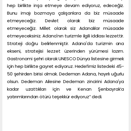
hep birlikte inşa etmeye devam ediyoruz, edeceğiz.
Bunu imajı bozmaya çalışanlara da biz müsaade
etmeyeceğiz. Devlet olarak biz müsaade
etmeyeceğiz. Millet olarak siz Adanalılar müsaade
etmeyeceksiniz. Adana'nın turizmle ilgili iddiası lezzettir.
Strateji doğru belirlenmiştir. Adana'da turizmin ana
ekseni, stratejisi lezzet üzerinden yürümesi lazım.
Gastronomi şehri olarak UNESCO Dünya listesine girmek
için hep birlikte gayret ediyoruz. Hedefimiz listedeki 45-
50 şehirden birisi olmak. Dedeman Adana, hayırlı uğurlu
olsun. Dedeman Ailesine Dedeman zincirini Adana'ya
kadar uzattıkları için ve Kenan Şenbayrak’a
yatırımlarından ötürü teşekkür ediyoruz” dedi.