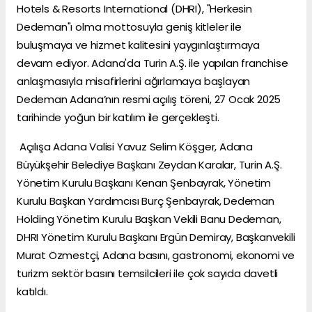
Hotels & Resorts International (DHRI), "Herkesin
Dedeman"ı olma mottosuyla geniş kitleler ile
buluşmaya ve hizmet kalitesini yaygınlaştırmaya
devam ediyor. Adana'da Turin A.Ş. ile yapılan franchise
anlaşmasıyla misafirlerini ağırlamaya başlayan
Dedeman Adana’nın resmi açılış töreni, 27 Ocak 2025
tarihinde yoğun bir katılım ile gerçekleşti.
Açılışa Adana Valisi Yavuz Selim Köşger, Adana
Büyükşehir Belediye Başkanı Zeydan Karalar, Turin A.Ş.
Yönetim Kurulu Başkanı Kenan Şenbayrak, Yönetim
Kurulu Başkan Yardımcısı Burç Şenbayrak, Dedeman
Holding Yönetim Kurulu Başkan Vekili Banu Dedeman,
DHRI Yönetim Kurulu Başkanı Ergün Demiray, Başkanvekili
Murat Özmestçi, Adana basını, gastronomi, ekonomi ve
turizm sektör basını temsilcileri ile çok sayıda davetli
katıldı.