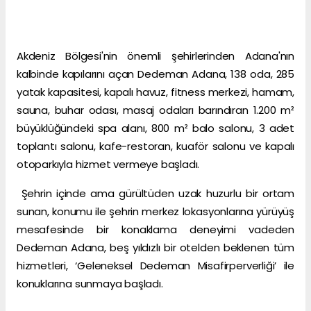
Akdeniz Bölgesi'nin önemli şehirlerinden Adana'nın
kalbinde kapılarını açan Dedeman Adana, 138 oda, 285
yatak kapasitesi, kapalı havuz, fitness merkezi, hamam,
sauna, buhar odası, masaj odaları barındıran 1.200 m²
büyüklüğündeki spa alanı, 800 m² balo salonu, 3 adet
toplantı salonu, kafe-restoran, kuaför salonu ve kapalı
otoparkıyla hizmet vermeye başladı.
Şehrin içinde ama gürültüden uzak huzurlu bir ortam
sunan, konumu ile şehrin merkez lokasyonlarına yürüyüş
mesafesinde bir konaklama deneyimi vadeden
Dedeman Adana, beş yıldızlı bir otelden beklenen tüm
hizmetleri, ‘Geleneksel Dedeman Misafirperverliği’ ile
konuklarına sunmaya başladı.