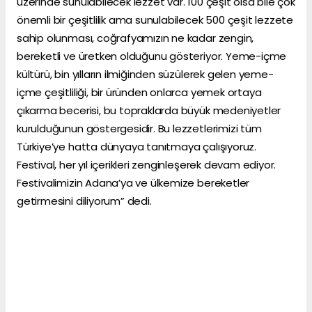
üzerinde sunulabilecek lezzet var. 100 çeşit olsa bile çok
önemli bir çeşitlilik ama sunulabilecek 500 çeşit lezzete
sahip olunması, coğrafyamızın ne kadar zengin,
bereketli ve üretken olduğunu gösteriyor. Yeme-içme
kültürü, bin yılların ilmiğinden süzülerek gelen yeme-
içme çeşitliliği, bir üründen onlarca yemek ortaya
çıkarma becerisi, bu topraklarda büyük medeniyetler
kurulduğunun göstergesidir. Bu lezzetlerimizi tüm
Türkiye’ye hatta dünyaya tanıtmaya çalışıyoruz.
Festival, her yıl içerikleri zenginleşerek devam ediyor.
Festivalimizin Adana’ya ve ülkemize bereketler
getirmesini diliyorum” dedi.