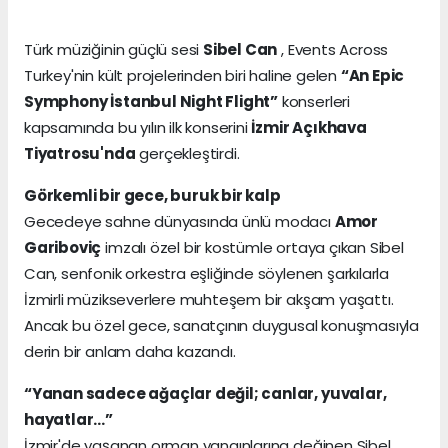
Türk müziğinin güçlü sesi
Sibel Can
, Events Across
Turkey'nin kült projelerinden biri haline gelen
“An Epic
Symphony İstanbul Night Flight”
konserleri
kapsamında bu yılın ilk konserini
İzmir Açıkhava
Tiyatrosu'nda
gerçekleştirdi.
Görkemli bir gece, buruk bir kalp
Gecedeye sahne dünyasında ünlü modacı
Amor
Gariboviç
imzalı özel bir kostümle ortaya çıkan Sibel
Can, senfonik orkestra eşliğinde söylenen şarkılarla
İzmirli müzikseverlere muhteşem bir akşam yaşattı.
Ancak bu özel gece, sanatçının duygusal konuşmasıyla
derin bir anlam daha kazandı.
“Yanan sadece ağaçlar değil; canlar, yuvalar,
hayatlar…”
İzmir'de yaşanan orman yangınlarına değinen Sibel