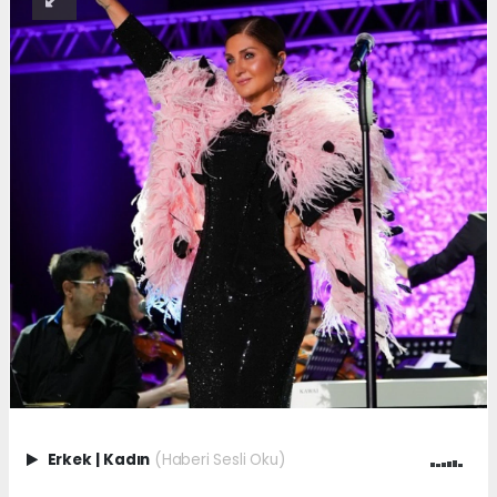
Erkek
|
Kadın
(Haberi Sesli Oku)