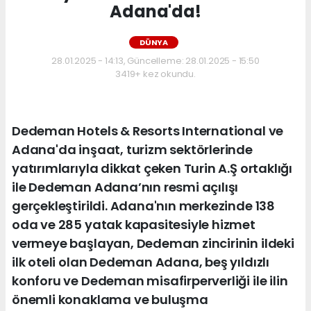
Adana'da!
DÜNYA
28.01.2025 - 14:13, Güncelleme: 28.01.2025 - 15:50
3419+ kez okundu.
Dedeman Hotels & Resorts International ve
Adana'da inşaat, turizm sektörlerinde
yatırımlarıyla dikkat çeken Turin A.Ş ortaklığı
ile Dedeman Adana’nın resmi açılışı
gerçekleştirildi. Adana'nın merkezinde 138
oda ve 285 yatak kapasitesiyle hizmet
vermeye başlayan, Dedeman zincirinin ildeki
ilk oteli olan Dedeman Adana, beş yıldızlı
konforu ve Dedeman misafirperverliği ile ilin
önemli konaklama ve buluşma