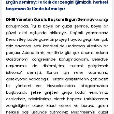
Ergün Demiray: Farklılıklar zenginliğimizdir, herkesi
başımızın üstünde tutmalıyız
DHRI Yönetim Kurulu Başkanı Ergün Demiray
yaptığı
konuşmada, "İyi ki böyle bir güzel şehirde, böyle bir
güzel otel açılışında birlikteyiz. Değerli yatırımcımız
Kenan Bey, böyle güzel bir projeyi hayata geçirirken çok
titiz davrandı. Artık kendileri de Dedeman Ailesi'nin bir
parçası. Adana ilimiz, her ilimiz gibi çok önemli. Adana
Gastronomi Kongresi’nde konuşmacıydım, Belediye
Başkanımızı da dinlemiştim, ‘turizmi geliştirmek
istiyoruz’ demişti. Bunun için neler yapmamız
gerekiyorsa yapacağız. Turizmi geliştirmenin çok basit
bir yöntemi var. Havaalanından, otogarımızdan
başlayarak, şehre girişten çıkışa kadar esnafımız,
otellerimiz, taksicilerimiz olarak hepimiz farklılıklarımızı
zenginliğimiz olarak kabul etmeli ve buraya gelen
herkesi baş üstünde tutmalıyız. Misafirlerimizi güzel