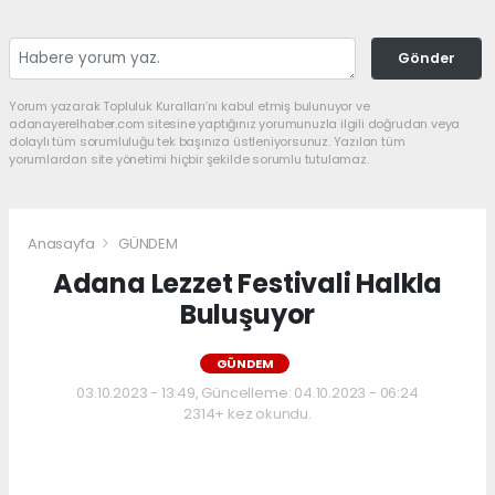
Gönder
Yorum yazarak Topluluk Kuralları’nı kabul etmiş bulunuyor ve
adanayerelhaber.com sitesine yaptığınız yorumunuzla ilgili doğrudan veya
dolaylı tüm sorumluluğu tek başınıza üstleniyorsunuz. Yazılan tüm
yorumlardan site yönetimi hiçbir şekilde sorumlu tutulamaz.
Anasayfa
GÜNDEM
Adana Lezzet Festivali Halkla
Buluşuyor
GÜNDEM
03.10.2023 - 13:49, Güncelleme: 04.10.2023 - 06:24
2314+ kez okundu.