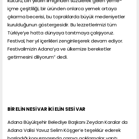
kültürü, bin yılların ilmiğinden süzülerek gelen yeme-
içme çeşitliliği, bir üründen onlarca yemek ortaya
çıkarma becerisi, bu topraklarda büyük medeniyetler
kurulduğunun göstergesidir. Bu lezzetlerimizi tüm
Türkiye’ye hatta dünyaya tanıtmaya çalışıyoruz.
Festival, her yıl içerikleri zenginleşerek devam ediyor.
Festivalimizin Adana’ya ve ülkemize bereketler
getirmesini diliyorum” dedi.
BİR ELİN NESİ VAR İKİ ELİN SESİ VAR
Adana Büyükşehir Belediye Başkanı Zeydan Karalar da
Adana Valisi Yavuz Selim Köşger’e teşekkür ederek
başladığı konuşmasında çarpıcı açıklamalar yaptı.