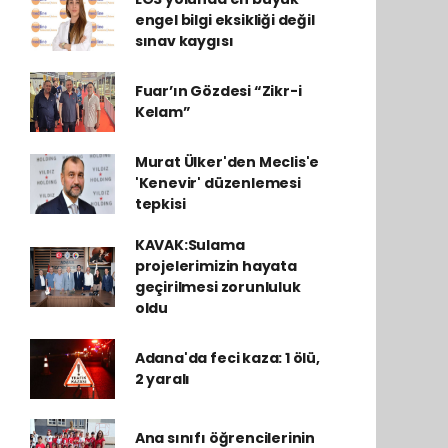
engel bilgi eksikliği değil
sınav kaygısı
Fuar’ın Gözdesi “Zikr-i
Kelam”
Murat Ülker'den Meclis'e
'Kenevir' düzenlemesi
tepkisi
KAVAK:Sulama
projelerimizin hayata
geçirilmesi zorunluluk
oldu
Adana'da feci kaza: 1 ölü,
2 yaralı
Ana sınıfı öğrencilerinin