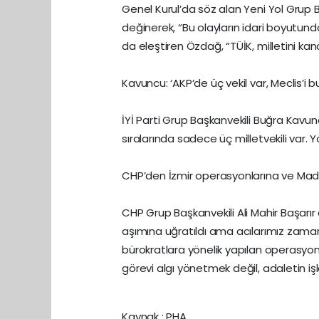
Genel Kurul’da söz alan Yeni Yol Grup
değinerek, “Bu olayların idari boyutunda
da eleştiren Özdağ, “TÜİK, milletini kan
Kavuncu: ‘AKP’de üç vekil var, Meclis’i bu
İYİ Parti Grup Başkanvekili Buğra Kavun
sıralarında sadece üç milletvekili var. Y
CHP’den İzmir operasyonlarına ve Mad
CHP Grup Başkanvekili Ali Mahir Başarır
aşımına uğratıldı ama acılarımız zaman
bürokratlara yönelik yapılan operasyon
görevi algı yönetmek değil, adaletin işl
Kaynak : PHA