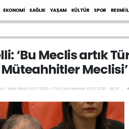
EKONOMİ
SAĞLIK
YAŞAM
KÜLTÜR
SPOR
RESMİ İ
li: ‘Bu Meclis artık T
Müteahhitler Meclisi’
i) - Web Sitesi | 02.07.2025 - 17:43, Güncelleme: 03.07.2025 - 08:20