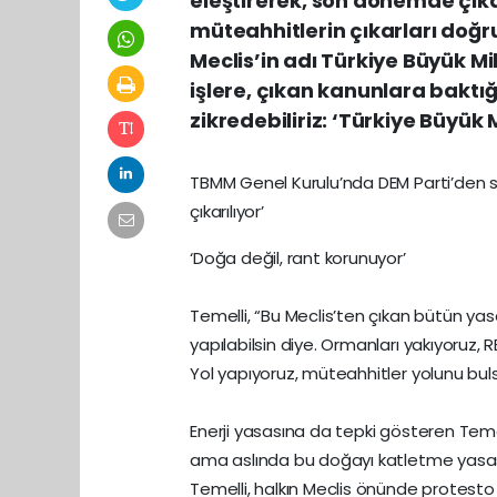
eleştirerek, son dönemde çıka
müteahhitlerin çıkarları doğr
Meclis’in adı Türkiye Büyük Mil
işlere, çıkan kanunlara baktığ
zikredebiliriz: ‘Türkiye Büyük 
TBMM Genel Kurulu’nda DEM Parti’den sert
çıkarılıyor’
‘Doğa değil, rant korunuyor’
Temelli, “Bu Meclis’ten çıkan bütün yasa
yapılabilsin diye. Ormanları yakıyoruz, RE
Yol yapıyoruz, müteahhitler yolunu bulsu
Enerji yasasına da tepki gösteren Teme
ama aslında bu doğayı katletme yasasıdı
Temelli, halkın Meclis önünde protesto e