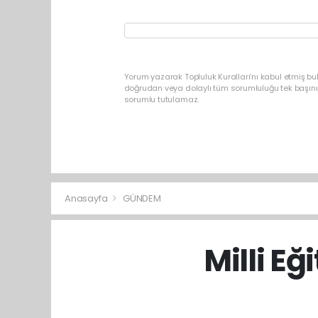
Yorum yazarak Topluluk Kuralları’nı kabul etmiş b
doğrudan veya dolaylı tüm sorumluluğu tek başınız
sorumlu tutulamaz.
Anasayfa
GÜNDEM
Milli Eğ