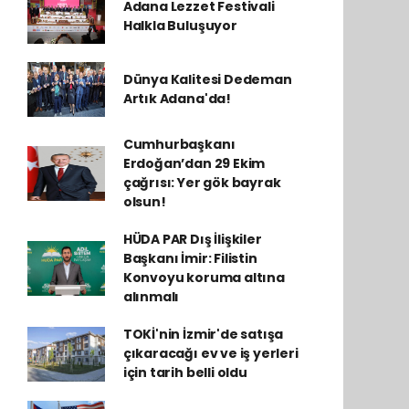
Adana Lezzet Festivali
Halkla Buluşuyor
Dünya Kalitesi Dedeman
Artık Adana'da!
Cumhurbaşkanı
Erdoğan’dan 29 Ekim
çağrısı: Yer gök bayrak
olsun!
HÜDA PAR Dış İlişkiler
Başkanı İmir: Filistin
Konvoyu koruma altına
alınmalı
TOKİ'nin İzmir'de satışa
çıkaracağı ev ve iş yerleri
için tarih belli oldu