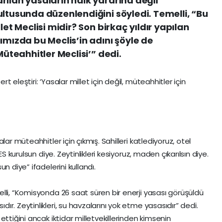
rılan yasaların halk yararına değil
ultusunda düzenlendiğini söyledi. Temelli, “Bu
let Meclisi midir? Son birkaç yıldır yapılan
ımızda bu Meclis’in adını şöyle de
Müteahhitler Meclisi’” dedi.
 eleştiri: ‘Yasalar millet için değil, müteahhitler için
lar müteahhitler için çıkmış. Sahilleri katlediyoruz, otel
S kurulsun diye. Zeytinlikleri kesiyoruz, maden çıkarılsın diye.
n diye” ifadelerini kullandı.
lli, “Komisyonda 26 saat süren bir enerji yasası görüşüldü
r. Zeytinlikleri, su havzalarını yok etme yasasıdır” dedi.
ttiğini ancak iktidar milletvekillerinden kimsenin