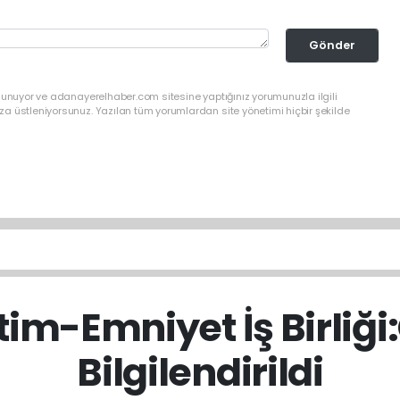
Gönder
ulunuyor ve adanayerelhaber.com sitesine yaptığınız yorumunuzla ilgili
a üstleniyorsunuz. Yazılan tüm yorumlardan site yönetimi hiçbir şekilde
itim-Emniyet İş Birliğ
Bilgilendirildi