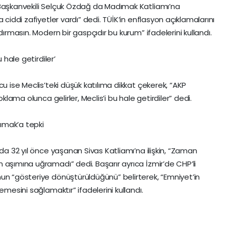
 Başkanvekili Selçuk Özdağ da Madımak Katliamı’na
 ciddi zafiyetler vardı” dedi. TÜİK’in enflasyon açıklamalarını
dırmasın. Modern bir gaspçıdır bu kurum” ifadelerini kullandı.
 hale getirdiler’
cu ise Meclis’teki düşük katılıma dikkat çekerek, “AKP
oklama olunca gelirler, Meclis’i bu hale getirdiler” dedi.
ımak’a tepki
 da 32 yıl önce yaşanan Sivas Katliamı’na ilişkin, “Zaman
 aşımına uğramadı” dedi. Başarır ayrıca İzmir’de CHP’li
un “gösteriye dönüştürüldüğünü” belirterek, “Emniyet’in
emesini sağlamaktır” ifadelerini kullandı.