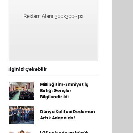
İlginizi Çekebilir
Milli Eğitim-Emniyet İş
Birliği:Gençler
Bilgilendirildi
Dünya Kalitesi Dedeman
Artık Adana'da!
LGS yolunda en büyük