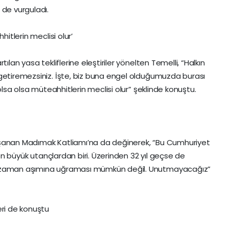
 de vurguladı.
hitlerin meclisi olur’
ılan yasa tekliflerine eleştiriler yönelten Temelli, “Halkın
 getiremezsiniz. İşte, biz buna engel olduğumuzda burası
 olsa olsa müteahhitlerin meclisi olur” şeklinde konuştu.
aşanan Madımak Katliamı’na da değinerek, “Bu Cumhuriyet
, en büyük utançlardan biri. Üzerinden 32 yıl geçse de
n zaman aşımına uğraması mümkün değil. Unutmayacağız”
eri de konuştu