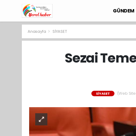
GÜNDEM
Anasayfa
SİYASET
Sezai Temel
(Web Sites
SİYASET