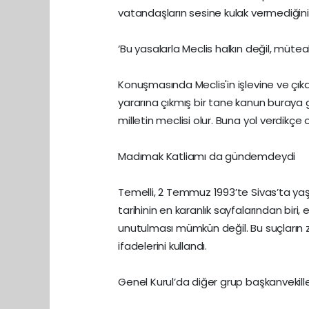
vatandaşların sesine kulak vermediğini
‘Bu yasalarla Meclis halkın değil, müteah
Konuşmasında Meclis'in işlevine ve çıkart
yararına çıkmış bir tane kanun buraya
milletin meclisi olur. Buna yol verdikçe
Madımak Katliamı da gündemdeydi
Temelli, 2 Temmuz 1993’te Sivas’ta y
tarihinin en karanlık sayfalarından biri
unutulması mümkün değil. Bu suçları
ifadelerini kullandı.
Genel Kurul’da diğer grup başkanvekill