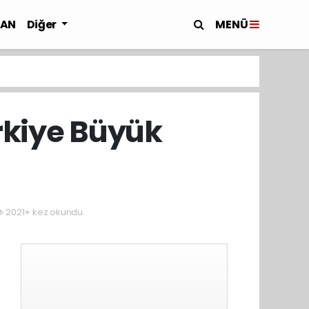
MENÜ
LAN
Diğer
ürkiye Büyük
2021+ kez okundu.