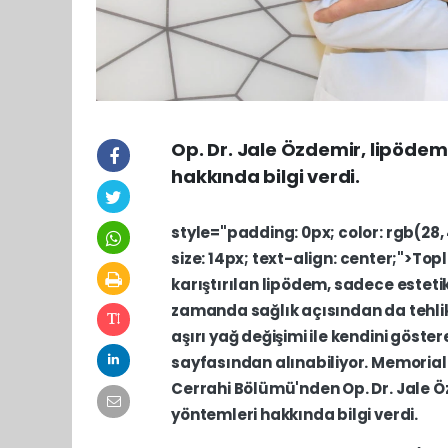
Op. Dr. Jale Özdemir, lipödem
hakkında bilgi verdi.
style="padding:
0px;
color:
rgb(28,
size:
14px;
text-align:
center;">To
karıştırılan
lipödem,
sadece
esteti
zamanda
sağlık
açısından
da
tehl
aşırı
yağ
değişimi
ile
kendini
göster
sayfasından
alınabiliyor.
Memoria
Cerrahi
Bölümü'nden
Op.
Dr.
Jale
Ö
yöntemleri
hakkında
bilgi
verdi.