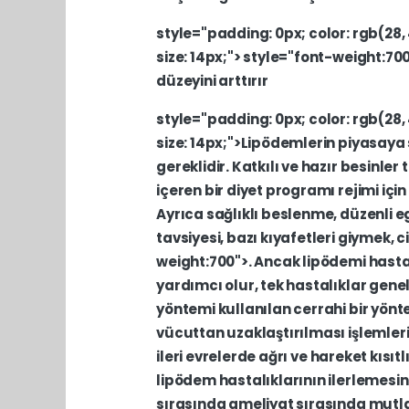
style="padding:
0px;
color:
rgb(28,
size:
14px;">
style="font-weight:70
düzeyini
arttırır
style="padding:
0px;
color:
rgb(28,
size:
14px;">Lipödemlerin
piyasaya
gereklidir.
Katkılı
ve
hazır
besinler
içeren
bir
diyet
programı
rejimi
için
Ayrıca
sağlıklı
beslenme,
düzenli
e
tavsiyesi,
bazı
kıyafetleri
giymek,
c
weight:700">.
Ancak
lipödemi
hasta
yardımcı
olur,
tek
hastalıklar
genel
yöntemi
kullanılan
cerrahi
bir
yön
vücuttan
uzaklaştırılması
işlemleri
ileri
evrelerde
ağrı
ve
hareket
kısıtl
lipödem
hastalıklarının
ilerlemesin
sırasında
ameliyat
sırasında
mutl