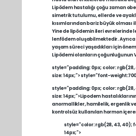
Lipödem
hastalığı
çoğu
zaman
obe
simetrik
tutulumu,
ellerde
ve
ayak
kısımlarından
bariz
büyük
olması
i
Yine
de
lipödemin
ileri
evrelerinde
l
lenfödem
oluşabilmektedir.
Ayrıc
yaşam
süreci
yaşadıkları
için
önem
Lipödemi
olanların
çoğunluğunun
style="padding:
0px;
color:
rgb(28,
size:
14px;">
style="font-weight:70
style="padding:
0px;
color:
rgb(28,
size:
14px;">Lipodem
hastalıklarını
anormallikler,
hamilelik,
ergenlik
v
kontrolsüz
kullanılan
hormon
içer
style="color:
rgb(28,
43,
40);
f
14px;">