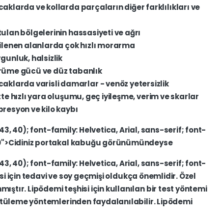
acaklarda
ve
kollarda
parçaların
diğer
farklılıkları
ve
tulan
bölgelerinin
hassasiyeti
ve
ağrı
kilenen
alanlarda
çok
hızlı
morarma
rgunluk,
halsizlik
ürüme
gücü
ve
düz
tabanlık
acaklarda
varisli
damarlar
-
venöz
yetersizlik
tte
hızlı
yara
oluşumu,
geç
iyileşme,
verim
ve
skarlar
epresyon
ve
kilo
kaybı
43,
40);
font-family:
Helvetica,
Arial,
sans-serif;
font-
">Cidiniz
portakal
kabuğu
görünümündeyse
43,
40);
font-family:
Helvetica,
Arial,
sans-serif;
font-
si
için
tedavi
ve
soy
geçmişi
oldukça
önemlidir.
Özel
mıştır.
Lipödemi
teşhisi
için
kullanılan
bir
test
yöntemi
ntüleme
yöntemlerinden
faydalanılabilir.
Lipödemi