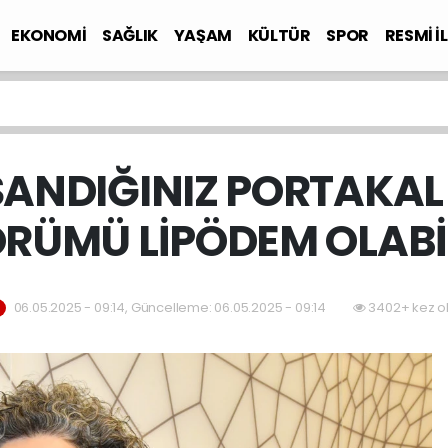
EKONOMİ
SAĞLIK
YAŞAM
KÜLTÜR
SPOR
RESMİ İ
 SANDIĞINIZ PORTAKA
RÜMÜ LİPÖDEM OLABİ
06.05.2025 - 09:14, Güncelleme: 06.05.2025 - 09:14
3402+ kez o