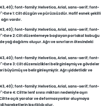
43,
40);
font-family:
Helvetica,
Arial,
sans-serif;
font-
0">Evre
1:
Cilt
düzgün
ve
pürüzsüzdür.
Hafif
esnek
şekilli
l
ağrı
vardır.
43,
40);
font-family:
Helvetica,
Arial,
sans-serif;
font-
0">Evre
2:
Cilt
düzenlemeye
başlayan
portakal
kabuğu
nde
yağ
dağılımı
oluşur.
Ağrı
ve
sınırların
ötesindeki
43,
40);
font-family:
Helvetica,
Arial,
sans-serif;
font-
0">Evre
3:
Cilt
düzensizlikleri
belirginleşmiş
ve
gövdeler
eri
büyümüş
ve
belirginleşmiştir.
Ağrı
şiddetlidir
ve
43,
40);
font-family:
Helvetica,
Arial,
sans-serif;
font-
0">Evre
4:
Ciltte
lenf
sıvısı
miktarı
nedeniyle
aşırı
Ciltte
açık
yaralar
ve
deformasyonlar
oluşmaya
ddi
hareketlerin
kısıtlılığı
olur.