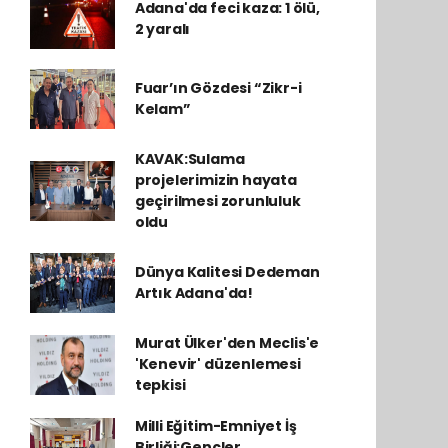
Adana'da feci kaza: 1 ölü,
2 yaralı
Fuar’ın Gözdesi “Zikr-i
Kelam”
KAVAK:Sulama
projelerimizin hayata
geçirilmesi zorunluluk
oldu
Dünya Kalitesi Dedeman
Artık Adana'da!
Murat Ülker'den Meclis'e
'Kenevir' düzenlemesi
tepkisi
Milli Eğitim-Emniyet İş
Birliği:Gençler