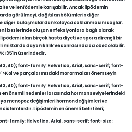
zite
ve
lenfödemle
karışabilir.
Ancak
lipödemin
larda
görülmeyi,
dağıtılan
bölümlerin
diğer
le
diğer
bulaşmalardan
kolayca
saklanmasını
sağlar.
enf
bezlerinde
oluşan
enfeksiyonlara
bağlı
olarak
a
lipödemi
olan
birçok
hasta
diyeti
ve
spora
dirençli
bir
li
miktarda
dayanıklılık
ve
sonrasında
da
obez
olabilir.
VKİ
35'in
üzerindedir.
43,
40);
font-family:
Helvetica,
Arial,
sans-serif;
font-
0">Kol
ve
parçalarınızdaki
morarmaları
önemseyin
43,
40);
font-family:
Helvetica,
Arial,
sans-serif;
font-
n
en
önemli
nedenleri
arasında
hormon
seviyelerindeki
eya
menopoz
değişimleri
hormon
değişimleri
ve
en
sistemlerdir.
Lipödemin
en
önemli
belirtileri;
ont-family:
Helvetica,
Arial,
sans-serif;
font-size: