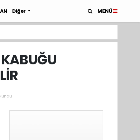
MENÜ
LAN
Diğer
L KABUĞU
LİR
kundu.