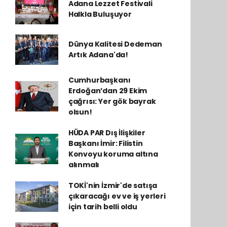
Adana Lezzet Festivali
Halkla Buluşuyor
Dünya Kalitesi Dedeman
Artık Adana'da!
Cumhurbaşkanı
Erdoğan’dan 29 Ekim
çağrısı: Yer gök bayrak
olsun!
HÜDA PAR Dış İlişkiler
Başkanı İmir: Filistin
Konvoyu koruma altına
alınmalı
TOKİ'nin İzmir'de satışa
çıkaracağı ev ve iş yerleri
için tarih belli oldu