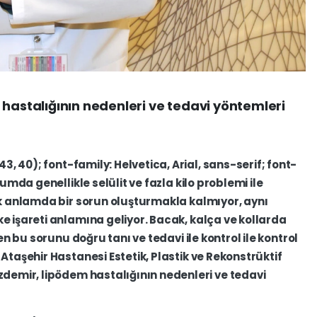
 hastalığının nedenleri ve tedavi yöntemleri
43,
40);
font-family:
Helvetica,
Arial,
sans-serif;
font-
plumda
genellikle
selülit
ve
fazla
kilo
problemi
ile
k
anlamda
bir
sorun
oluşturmakla
kalmıyor,
aynı
ike
işareti
anlamına
geliyor.
Bacak,
kalça
ve
kollarda
en
bu
sorunu
doğru
tanı
ve
tedavi
ile
kontrol
ile
kontrol
l
Ataşehir
Hastanesi
Estetik,
Plastik
ve
Rekonstrüktif
zdemir,
lipödem
hastalığının
nedenleri
ve
tedavi