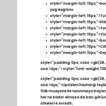
style="margin-left:
15px;">b
yağ
dağılımı
style="margin-left:
15px;">Tu
style="margin-left:
15px;">Et
style="margin-left:
15px;">Yo
style="margin-left:
15px;">Y
style="margin-left:
15px;">b
style="margin-left:
15px;">Cil
style="margin-left:
15px;">D
style="padding:
0px;
color:
rgb(28,
size:
14px;">
style="font-weight:700
style="padding:
0px;
color:
rgb(28,
size:
14px;">Lipödem
hastalığı
teşhi
fizik
muayene
ile
tanınmaya
başlan
her
ne
kadar
olmasa
da
bazı
görü
ülkeleri
4
evredir;