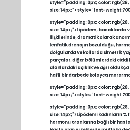
style="padding:
0px;
color:
rgb(28,
size:
14px;">
style="font-weight:70
style="padding:
0px;
color:
rgb(28,
size:
14px;">Lipödem;
bacaklarda
ilişkilerinde,
dramatik
olarak
anor
lenfatik
drenajın
bozulduğu,
hormo
dolgularda
ve
kollarda
simetrik
ya
parçalar,
diğer
bölümlerdeki
ciddi
alanlardaki
açıklık
ve
ağrı
oldukça
hafif
bir
darbede
kolayca
morarm
style="padding:
0px;
color:
rgb(28,
size:
14px;">
style="font-weight:70
style="padding:
0px;
color:
rgb(28,
size:
14px;">Lipödemi
kadınların
%
hormonu
oranlarına
bağlı
bir
hasta
Hasta
olan
erkeklerde
mutlaka
de