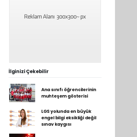
İlginizi Çekebilir
Ana sınıfı öğrencilerinin
muhteşem gösterisi
LGS yolunda en büyük
engel bilgi eksikliği değil
sınav kaygısı