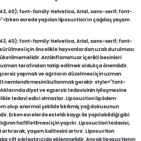
43,
40);
font-family:
Helvetica,
Arial,
sans-serif;
font-
0">Erken
evrede
yapılan
liposuction'ın
çağdaş
yaşam
43,
40);
font-family:
Helvetica,
Arial,
sans-serif;
font-
sürülmesi
için
öncelikle
hayvanlardan
uzak
durulması
tüketilmemelidir.
Antiinflamatuar
içerikli
besinleri
uzman
tarafından
takip
edilmek
oldukça
önemlidir.
gzersiz
yapmak
ve
ağrıların
düzelmesi
için
uzman
ilt
nemlendirmesini
kullanmak
gerekir
style="font-
lıklarında
diyet
ve
egzersiz
tedavisinin
iyileşmesine
likle
tedavi
edici
olmazlar.
Liposuction
lipödem
tem
olup
anormal
şekilde
birikmiş
yağ
dokusunun
dir.
Erken
evrelerde
estetik
kaygı
ile
yapılabildiği
gibi
ılığının
hafifletilmesi
için
yapılır.
Liposuction
tedavisi,
i
artırarak,
yaşam
kalitesini
artırır.
Liposuction
aka
cilt
sıkılaştırıcıda
eklenmelidir.
Ancak
liposuctionın