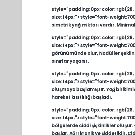
style="padding:
0px;
color:
rgb(28,
size:
14px;">
style="font-weight:70
simetrik
yağ
miktarı
vardır.
Minima
style="padding:
0px;
color:
rgb(28,
size:
14px;">
style="font-weight:70
görünümünde
olur,
Nodüller
şekli
sınırlar
yaşanır.
style="padding:
0px;
color:
rgb(28,
size:
14px;">
style="font-weight:70
oluşmaya
başlamıştır.
Yağ
birikiml
hareket
kısıtlılığı
başladı.
style="padding:
0px;
color:
rgb(28,
size:
14px;">
style="font-weight:70
bölgelerde
ciddi
şişkinlikler
oluşur.
başlar.
Ağrı
kronik
ve
şiddetlidir.
Ci