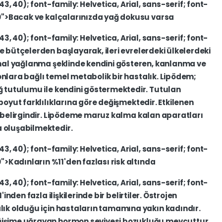
43,
40);
font-family:
Helvetica,
Arial,
sans-serif;
font-
0">Bacak
ve
kalçalarınızda
yağ
dokusu
varsa
43,
40);
font-family:
Helvetica,
Arial,
sans-serif;
font-
ve
bütçelerden
başlayarak,
ileri
evrelerdeki
ülkelerdeki
mal
yağlanma
şeklinde
kendini
gösteren,
kanlanma
ve
nlara
bağlı
temel
metabolik
bir
hastalık.
Lipödem;
ğ
tutulumu
ile
kendini
göstermektedir.
Tutulan
boyut
farklılıklarına
göre
değişmektedir.
Etkilenen
belirgindir.
Lipödeme
maruz
kalma
kalan
aparatları
a
oluşabilmektedir.
43,
40);
font-family:
Helvetica,
Arial,
sans-serif;
font-
0">Kadınların
%11'den
fazlası
risk
altında
43,
40);
font-family:
Helvetica,
Arial,
sans-serif;
font-
11'inden
fazla
ilişkilerinde
bir
belirtiler.
Östrojen
lık
olduğu
için
hastaların
tamamına
yakın
kadındır.
ğişime
uğrayan
hormon
seviyesi
bozukluğu
mevcuttur.