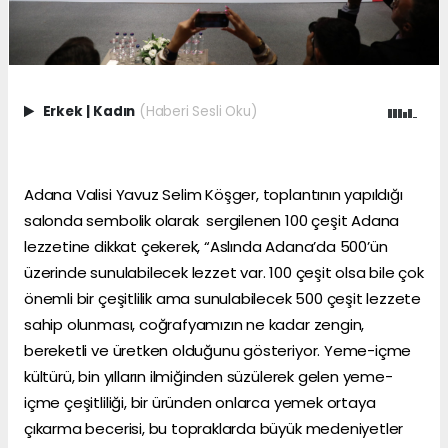
Erkek
|
Kadın
(Haberi Sesli Oku)
Adana Valisi Yavuz Selim Köşger, toplantının yapıldığı
salonda sembolik olarak sergilenen 100 çeşit Adana
lezzetine dikkat çekerek, “Aslında Adana’da 500’ün
üzerinde sunulabilecek lezzet var. 100 çeşit olsa bile çok
önemli bir çeşitlilik ama sunulabilecek 500 çeşit lezzete
sahip olunması, coğrafyamızın ne kadar zengin,
bereketli ve üretken olduğunu gösteriyor. Yeme-içme
kültürü, bin yılların ilmiğinden süzülerek gelen yeme-
içme çeşitliliği, bir üründen onlarca yemek ortaya
çıkarma becerisi, bu topraklarda büyük medeniyetler