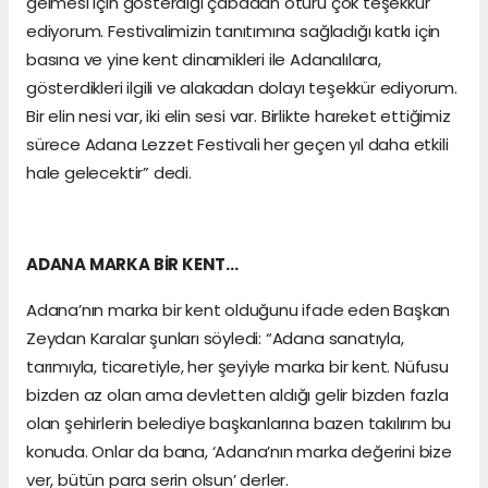
gelmesi için gösterdiği çabadan ötürü çok teşekkür
ediyorum. Festivalimizin tanıtımına sağladığı katkı için
basına ve yine kent dinamikleri ile Adanalılara,
gösterdikleri ilgili ve alakadan dolayı teşekkür ediyorum.
Bir elin nesi var, iki elin sesi var. Birlikte hareket ettiğimiz
sürece Adana Lezzet Festivali her geçen yıl daha etkili
hale gelecektir” dedi.
ADANA MARKA BİR KENT…
Adana’nın marka bir kent olduğunu ifade eden Başkan
Zeydan Karalar şunları söyledi: “Adana sanatıyla,
tarımıyla, ticaretiyle, her şeyiyle marka bir kent. Nüfusu
bizden az olan ama devletten aldığı gelir bizden fazla
olan şehirlerin belediye başkanlarına bazen takılırım bu
konuda. Onlar da bana, ‘Adana’nın marka değerini bize
ver, bütün para serin olsun’ derler.