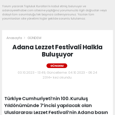
Yorum yazarak Topluluk Kuralları’nı kabul etmiş bulunuyor ve
adanayerelhaber.com sitesine yaptığınız yorumunuzla ilgili doğrudan veya
dolaylı tüm sorumluluğu tek başınıza üstleniyorsunuz. Yazılan tüm
yorumlardan site yönetimi hiçbir şekilde sorumlu tutulamaz.
Anasayfa
GÜNDEM
Adana Lezzet Festivali Halkla
Buluşuyor
GÜNDEM
03.10.2023 - 13:49, Güncelleme: 04.10.2023 - 06:24
2314+ kez okundu.
Türkiye Cumhuriyeti’nin 100. Kuruluş
Yıldönümünde 7’incisi yapılacak olan
Uluslararası Lezzet Festivali’nin Adana basın