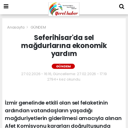
Anasayfa
GÜNDEM
Seferihisar'da sel
mağdurlarına ekonomik
yardım
GÜNDEM
27.02.2026 - 16:16, Güncelleme: 27.02.2026 - 17:19
2794+ kez okundu.
İzmir genelinde etkili olan sel felaketinin
ardından vatandaşların yaşadığı
mağduriyetlerin giderilmesi amacıyla alınan
Afet Komisyonu kararları doğrultusunda