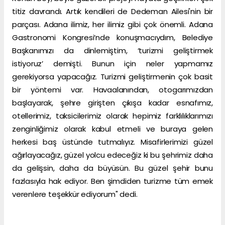
titiz davrandı. Artık kendileri de Dedeman Ailesi'nin bir
parçası. Adana ilimiz, her ilimiz gibi çok önemli. Adana
Gastronomi Kongresi’nde konuşmacıydım, Belediye
Başkanımızı da dinlemiştim, ‘turizmi geliştirmek
istiyoruz’ demişti. Bunun için neler yapmamız
gerekiyorsa yapacağız. Turizmi geliştirmenin çok basit
bir yöntemi var. Havaalanından, otogarımızdan
başlayarak, şehre girişten çıkışa kadar esnafımız,
otellerimiz, taksicilerimiz olarak hepimiz farklılıklarımızı
zenginliğimiz olarak kabul etmeli ve buraya gelen
herkesi baş üstünde tutmalıyız. Misafirlerimizi güzel
ağırlayacağız, güzel yolcu edeceğiz ki bu şehrimiz daha
da gelişsin, daha da büyüsün. Bu güzel şehir bunu
fazlasıyla hak ediyor. Ben şimdiden turizme tüm emek
verenlere teşekkür ediyorum" dedi.