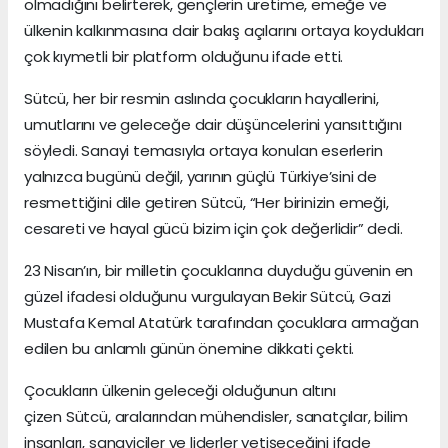
olmadığını belirterek, gençlerin üretime, emeğe ve
ülkenin kalkınmasına dair bakış açılarını ortaya koydukları
çok kıymetli bir platform olduğunu ifade etti.
Sütcü, her bir resmin aslında çocukların hayallerini,
umutlarını ve geleceğe dair düşüncelerini yansıttığını
söyledi. Sanayi temasıyla ortaya konulan eserlerin
yalnızca bugünü değil, yarının güçlü Türkiye’sini de
resmettiğini dile getiren Sütcü, “Her birinizin emeği,
cesareti ve hayal gücü bizim için çok değerlidir” dedi.
23 Nisan’ın, bir milletin çocuklarına duyduğu güvenin en
güzel ifadesi olduğunu vurgulayan Bekir Sütcü, Gazi
Mustafa Kemal Atatürk tarafından çocuklara armağan
edilen bu anlamlı günün önemine dikkati çekti.
Çocukların ülkenin geleceği olduğunun altını
çizen Sütcü, aralarından mühendisler, sanatçılar, bilim
insanları, sanayiciler ve liderler yetişeceğini ifade