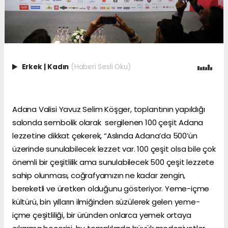
Erkek
|
Kadın
(Haberi Sesli Oku)
Adana Valisi Yavuz Selim Köşger, toplantının yapıldığı
salonda sembolik olarak sergilenen 100 çeşit Adana
lezzetine dikkat çekerek, “Aslında Adana’da 500’ün
üzerinde sunulabilecek lezzet var. 100 çeşit olsa bile çok
önemli bir çeşitlilik ama sunulabilecek 500 çeşit lezzete
sahip olunması, coğrafyamızın ne kadar zengin,
bereketli ve üretken olduğunu gösteriyor. Yeme-içme
kültürü, bin yılların ilmiğinden süzülerek gelen yeme-
içme çeşitliliği, bir üründen onlarca yemek ortaya