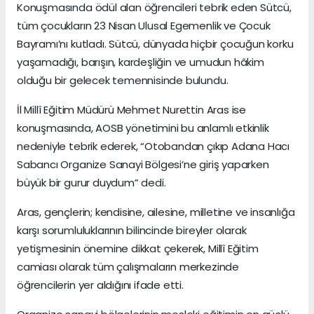
Konuşmasında ödül alan öğrencileri tebrik eden Sütcü,
tüm çocukların 23 Nisan Ulusal Egemenlik ve Çocuk
Bayramı’nı kutladı. Sütcü, dünyada hiçbir çocuğun korku
yaşamadığı, barışın, kardeşliğin ve umudun hâkim
olduğu bir gelecek temennisinde bulundu.
İl Millî Eğitim Müdürü Mehmet Nurettin Aras ise
konuşmasında, AOSB yönetimini bu anlamlı etkinlik
nedeniyle tebrik ederek, “Otobandan çıkıp Adana Hacı
Sabancı Organize Sanayi Bölgesi’ne giriş yaparken
büyük bir gurur duydum” dedi.
Aras, gençlerin; kendisine, ailesine, milletine ve insanlığa
karşı sorumluluklarının bilincinde bireyler olarak
yetişmesinin önemine dikkat çekerek, Millî Eğitim
camiası olarak tüm çalışmaların merkezinde
öğrencilerin yer aldığını ifade etti.