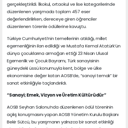
gerçekleştirildi. İlkokul, ortaokul ve lise kategorilerinde
düzenlenen yarışmada toplam 457 eser
değerlendirilirken, dereceye giren öğrenciler
düzenlenen törenle ödüllerine kavuştu.
Türkiye Cumhuriyeti’nin temellerinin atıldığı, millet
egemenliğinin ilan edildiği ve Mustafa Kemal Atatürk’ün
dünya çocuklarına armağan ettiği 23 Nisan Ulusal
Egemenlik ve Çocuk Bayramı, Türk sanayisinin
güneydeki üssü konumuyla kent, bölge ve ülke
ekonomisine değer katan AOSB’de, “sanayi temalı” bir
sanat etkinliğiyle taçlandırıldı.
“Sanayi; Emek, Vizyon ve Üretim Kültürüdür”
AOSB Seyhan Salonu’nda düzenlenen ödül töreninin
açılış konuşmasını yapan AOSB Yönetim Kurulu Başkanı
Bekir Sütcü, bu yarışmanın yalnızca bir sanat etkinliği