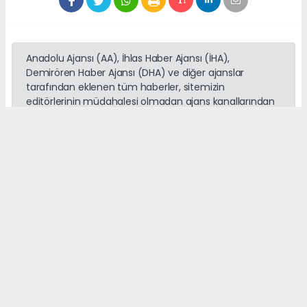
Anadolu Ajansı (AA), İhlas Haber Ajansı (İHA),
Demirören Haber Ajansı (DHA) ve diğer ajanslar
tarafından eklenen tüm haberler, sitemizin
editörlerinin müdahalesi olmadan ajans kanallarından
çekilmektedir. Bu haberlerde yer alan hukuki
muhataplar haberi geçen ajanslar olup sitemizin hiç
bir editörü sorumlu tutulamaz...
Okuyucu Yorumları
(0)
Gönder
Yorum yazarak Topluluk Kuralları’nı kabul etmiş bulunuyor ve
adanayerelhaber.com sitesine yaptığınız yorumunuzla ilgili doğrudan veya