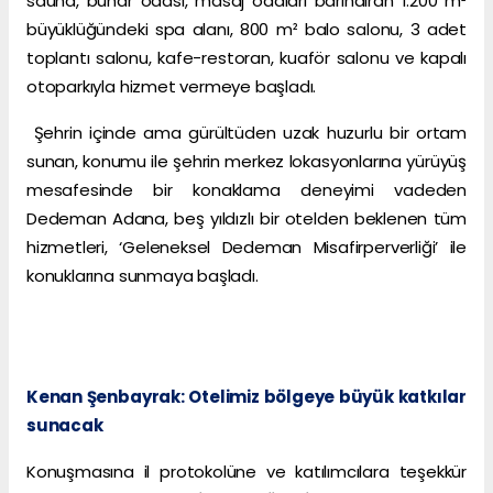
sauna, buhar odası, masaj odaları barındıran 1.200 m²
büyüklüğündeki spa alanı, 800 m² balo salonu, 3 adet
toplantı salonu, kafe-restoran, kuaför salonu ve kapalı
otoparkıyla hizmet vermeye başladı.
Şehrin içinde ama gürültüden uzak huzurlu bir ortam
sunan, konumu ile şehrin merkez lokasyonlarına yürüyüş
mesafesinde bir konaklama deneyimi vadeden
Dedeman Adana, beş yıldızlı bir otelden beklenen tüm
hizmetleri, ‘Geleneksel Dedeman Misafirperverliği’ ile
konuklarına sunmaya başladı.
Kenan Şenbayrak: Otelimiz bölgeye büyük katkılar
sunacak
Konuşmasına il protokolüne ve katılımcılara teşekkür