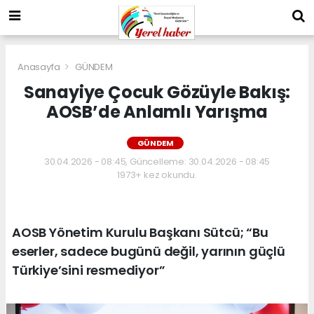
Anasayfa
GÜNDEM
Sanayiye Çocuk Gözüyle Bakış:
AOSB’de Anlamlı Yarışma
GÜNDEM
30.04.2026 - 08:45, Güncelleme: 30.04.2026 - 08:45
1973+ kez okundu.
AOSB Yönetim Kurulu Başkanı Sütcü; “Bu
eserler, sadece bugünü değil, yarının güçlü
Türkiye’sini resmediyor”