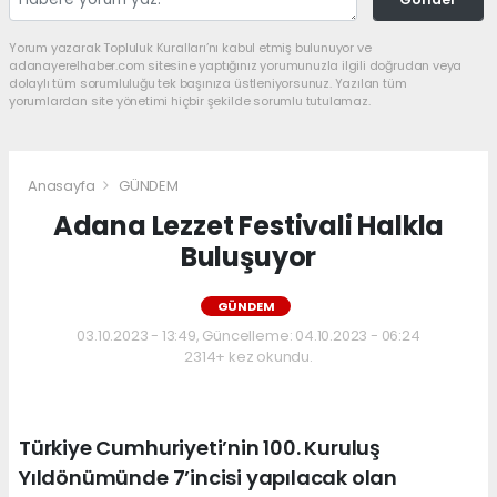
Yorum yazarak Topluluk Kuralları’nı kabul etmiş bulunuyor ve
adanayerelhaber.com sitesine yaptığınız yorumunuzla ilgili doğrudan veya
dolaylı tüm sorumluluğu tek başınıza üstleniyorsunuz. Yazılan tüm
yorumlardan site yönetimi hiçbir şekilde sorumlu tutulamaz.
Anasayfa
GÜNDEM
Adana Lezzet Festivali Halkla
Buluşuyor
GÜNDEM
03.10.2023 - 13:49, Güncelleme: 04.10.2023 - 06:24
2314+ kez okundu.
Türkiye Cumhuriyeti’nin 100. Kuruluş
Yıldönümünde 7’incisi yapılacak olan