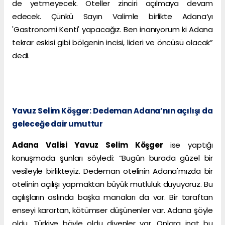
de yetmeyecek. Oteller zinciri açılmaya devam
edecek. Çünkü Sayın Valimle birlikte Adana’yı
'Gastronomi Kenti' yapacağız. Ben inanıyorum ki Adana
tekrar eskisi gibi bölgenin incisi, lideri ve öncüsü olacak”
dedi.
Yavuz Selim Köşger: Dedeman Adana’nın açılışı da
geleceğe dair umuttur
Adana Valisi Yavuz Selim Köşger
ise yaptığı
konuşmada şunları söyledi: “Bugün burada güzel bir
vesileyle birlikteyiz. Dedeman otelinin Adana'mızda bir
otelinin açılışı yapmaktan büyük mutluluk duyuyoruz. Bu
açılışların aslında başka manaları da var. Bir taraftan
enseyi karartan, kötümser düşünenler var. Adana şöyle
oldu, Türkiye böyle oldu diyenler var. Onlara inat bu