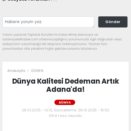
Gönder
Yorum yazarak Topluluk Kuralları’nı kabul etmiş bulunuyor ve
adanayerelhaber.com sitesine yaptığınız yorumunuzla ilgili doğrudan veya
dolaylı tüm sorumluluğu tek başınıza üstleniyorsunuz. Yazılan tüm
yorumlardan site yönetimi hiçbir şekilde sorumlu tutulamaz.
Anasayfa
DÜNYA
Dünya Kalitesi Dedeman Artık
Adana'da!
DÜNYA
28.01.2025 - 14:13, Güncelleme: 28.01.2025 - 15:50
3414+ kez okundu.