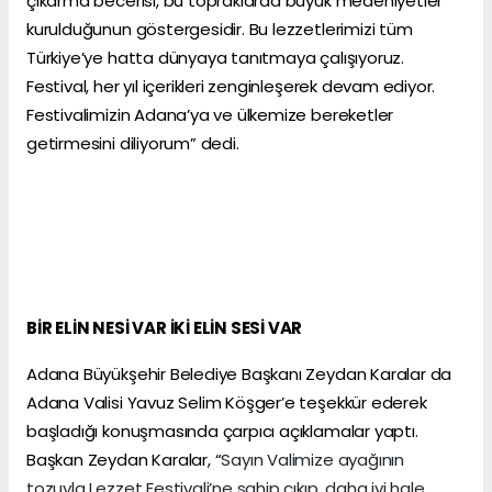
çıkarma becerisi, bu topraklarda büyük medeniyetler
kurulduğunun göstergesidir. Bu lezzetlerimizi tüm
Türkiye’ye hatta dünyaya tanıtmaya çalışıyoruz.
Festival, her yıl içerikleri zenginleşerek devam ediyor.
Festivalimizin Adana’ya ve ülkemize bereketler
getirmesini diliyorum” dedi.
BİR ELİN NESİ VAR İKİ ELİN SESİ VAR
Adana Büyükşehir Belediye Başkanı Zeydan Karalar da
Adana Valisi Yavuz Selim Köşger’e teşekkür ederek
başladığı konuşmasında çarpıcı açıklamalar yaptı.
Başkan Zeydan Karalar, “
Sayın Valimize ayağının
tozuyla Lezzet Festivali’ne sahip çıkıp, daha iyi hale