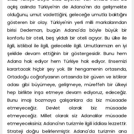
açılış aslında Türkiye'nin de Adana'nın da gelişmekte
olduğunu, umut vadettiğini, geleceğe umutla baktığını
gösteren bir olay. Türkiye'nin yerli milli markalarından
birisi Dedeman, bugün Adana'da böyle büyük bir
konforlu bir oteli, beş yıldızlı bir oteli açıyor. Bu ülke ile
ilgili, istikbal ile ilgili, gelecekle ilgili. Umutlarımızın en iyi
şekilde devam ettiğinin bir göstergesidir. Bunu hem
Adana hak ediyor hem Türkiye hak ediyor. Ensemizi
karartacak hiçbir şey yok. Bir hengamenin ortasında,
Ortadoğu coğrafyasının ortasında bir güven ve istikrar
adası gibi büyümeye, gelişmeye, müreffeh bir ülkeyi
hep birlikte inşa etmeye devam ediyoruz, edeceğiz.
Bunu imajı bozmaya çalışanlara da biz müsaade
etmeyeceğiz. Devlet olarak biz müsaade
etmeyeceğiz. Millet olarak siz Adanalılar müsaade
etmeyeceksiniz. Adana'nın turizmle ilgili iddiası lezzettir.
Strateji doğru belirlenmiştir. Adana'da turizmin ana