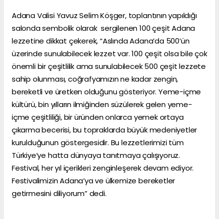
Adana Valisi Yavuz Selim Köşger, toplantının yapıldığı
salonda sembolik olarak sergilenen 100 çeşit Adana
lezzetine dikkat çekerek, “Aslında Adana’da 500’ün
üzerinde sunulabilecek lezzet var. 100 çeşit olsa bile çok
önemli bir çeşitlilik ama sunulabilecek 500 çeşit lezzete
sahip olunması, coğrafyamızın ne kadar zengin,
bereketli ve üretken olduğunu gösteriyor. Yeme-içme
kültürü, bin yılların ilmiğinden süzülerek gelen yeme-
içme çeşitliliği, bir üründen onlarca yemek ortaya
çıkarma becerisi, bu topraklarda büyük medeniyetler
kurulduğunun göstergesidir. Bu lezzetlerimizi tüm
Türkiye’ye hatta dünyaya tanıtmaya çalışıyoruz.
Festival, her yıl içerikleri zenginleşerek devam ediyor.
Festivalimizin Adana’ya ve ülkemize bereketler
getirmesini diliyorum” dedi.