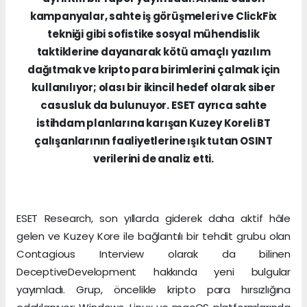
kampanyalar, sahte iş görüşmeleri ve ClickFix
tekniği gibi sofistike sosyal mühendislik
taktiklerine dayanarak kötü amaçlı yazılım
dağıtmak ve kripto para birimlerini çalmak için
kullanılıyor; olası bir ikincil hedef olarak siber
casusluk da bulunuyor. ESET ayrıca sahte
istihdam planlarına karışan Kuzey Koreli BT
çalışanlarının faaliyetlerine ışık tutan OSINT
verilerini de analiz etti.
ESET Research, son yıllarda giderek daha aktif hâle
gelen ve Kuzey Kore ile bağlantılı bir tehdit grubu olan
Contagious Interview olarak da bilinen
DeceptiveDevelopment hakkında yeni bulgular
yayımladı. Grup, öncelikle kripto para hırsızlığına