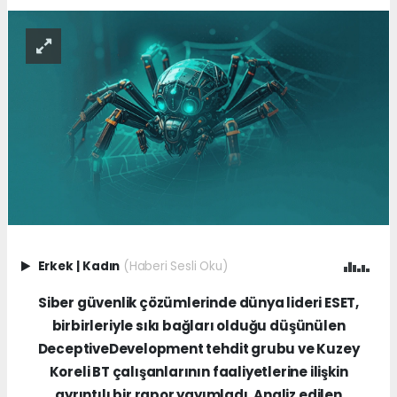
Erkek
|
Kadın
(Haberi Sesli Oku)
Siber güvenlik çözümlerinde dünya lideri ESET,
birbirleriyle sıkı bağları olduğu düşünülen
DeceptiveDevelopment tehdit grubu ve Kuzey
Koreli BT çalışanlarının faaliyetlerine ilişkin
ayrıntılı bir rapor yayımladı. Analiz edilen