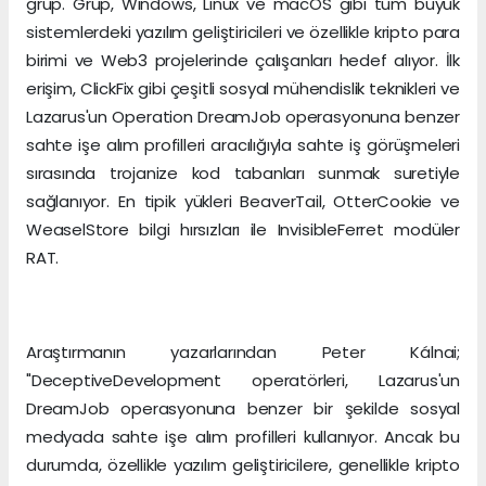
grup. Grup, Windows, Linux ve macOS gibi tüm büyük
sistemlerdeki yazılım geliştiricileri ve özellikle kripto para
birimi ve Web3 projelerinde çalışanları hedef alıyor. İlk
erişim, ClickFix gibi çeşitli sosyal mühendislik teknikleri ve
Lazarus'un Operation DreamJob operasyonuna benzer
sahte işe alım profilleri aracılığıyla sahte iş görüşmeleri
sırasında trojanize kod tabanları sunmak suretiyle
sağlanıyor. En tipik yükleri BeaverTail, OtterCookie ve
WeaselStore bilgi hırsızları ile InvisibleFerret modüler
RAT.
Araştırmanın yazarlarından Peter Kálnai;
"DeceptiveDevelopment operatörleri, Lazarus'un
DreamJob operasyonuna benzer bir şekilde sosyal
medyada sahte işe alım profilleri kullanıyor. Ancak bu
durumda, özellikle yazılım geliştiricilere, genellikle kripto