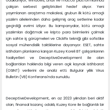
odaklanıyor; Windows, Linux ve macOS platformlarında
çalışan serbest geliştiricileri hedef alıyor. Yeni
yayımlanan araştırma makalesi, grubun ilk kötü amaçlı
yazılım ailelerinden daha gelişmiş araç setlerine kadar
geçirdiği evrimi izliyor. Bu kampanyalar, kötü amaçlı
yazılımları dağıtmak ve kripto para birimlerini çalmak
için sahte iş görüşmeleri ve ClickFix tekniği gibi sofistike
sosyal mühendislik taktiklerine dayanıyor. ESET, sahte
istihdam planlarına karışan Kuzey Koreli BT çalışanlarının
faaliyetleri ve DeceptiveDevelopment ile olan
bağlantıları hakkında bilgi veren açık kaynak istihbarat
(OSINT) verilerini de analiz etti. Bulgular yıllık Virus
Bulletin (VB) Konferansı'nda sunuldu.
DeceptiveDevelopment, en az 2023 yılından beri aktif
olan; finansal kazanç odaklı, Kuzey Kore ile bağlantılı bir