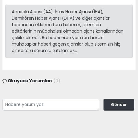
Anadolu Ajansı (AA), İhlas Haber Ajansı (İHA),
Demirören Haber Ajansı (DHA) ve diğer ajanslar
tarafından eklenen tüm haberler, sitemizin
editörlerinin müdahalesi olmadan ajans kanallarından
çekilmektedir. Bu haberlerde yer alan hukuki
muhataplar haberi geçen ajanslar olup sitemizin hiç
bir editörü sorumlu tutulamaz...
Okuyucu Yorumları
(0)
Gönder
Yorum yazarak Topluluk Kuralları’nı kabul etmiş bulunuyor ve
adanayerelhaber.com sitesine yaptığınız yorumunuzla ilgili doğrudan veya
dolaylı tüm sorumluluğu tek başınıza üstleniyorsunuz. Yazılan tüm
yorumlardan site yönetimi hiçbir şekilde sorumlu tutulamaz.