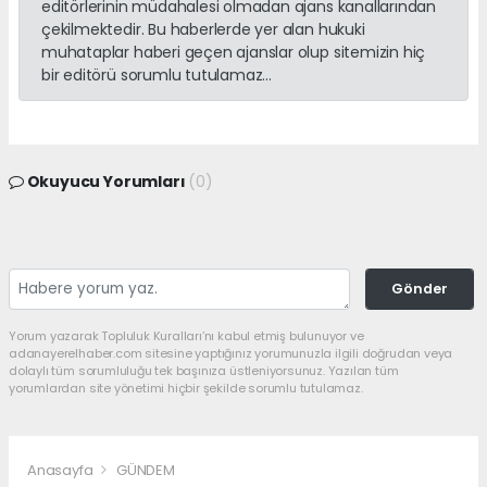
editörlerinin müdahalesi olmadan ajans kanallarından
çekilmektedir. Bu haberlerde yer alan hukuki
muhataplar haberi geçen ajanslar olup sitemizin hiç
bir editörü sorumlu tutulamaz...
Okuyucu Yorumları
(0)
Gönder
Yorum yazarak Topluluk Kuralları’nı kabul etmiş bulunuyor ve
adanayerelhaber.com sitesine yaptığınız yorumunuzla ilgili doğrudan veya
dolaylı tüm sorumluluğu tek başınıza üstleniyorsunuz. Yazılan tüm
yorumlardan site yönetimi hiçbir şekilde sorumlu tutulamaz.
Anasayfa
GÜNDEM