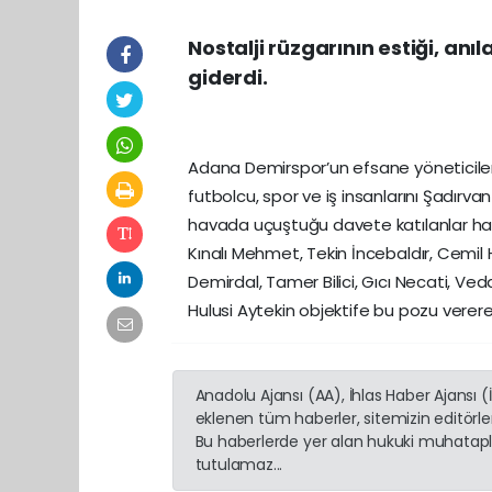
Nostalji rüzgarının estiği, an
giderdi.
Adana Demirspor’un efsane yöneticil
futbolcu, spor ve iş insanlarını Şadırvan 
havada uçuştuğu davete katılanlar has
Kınalı Mehmet, Tekin İncebaldır, Cemil
Demirdal, Tamer Bilici, Gıcı Necati, Ve
Hulusi Aytekin objektife bu pozu vererek
Anadolu Ajansı (AA), İhlas Haber Ajansı 
eklenen tüm haberler, sitemizin editörl
Bu haberlerde yer alan hukuki muhatapla
tutulamaz...