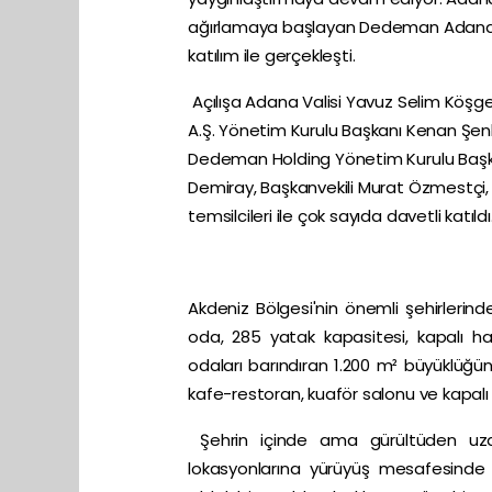
ağırlamaya başlayan Dedeman Adana’nın
katılım ile gerçekleşti.
Açılışa Adana Valisi Yavuz Selim Köşg
A.Ş. Yönetim Kurulu Başkanı Kenan Şen
Dedeman Holding Yönetim Kurulu Başka
Demiray, Başkanvekili Murat Özmestçi,
temsilcileri ile çok sayıda davetli katıldı
Akdeniz Bölgesi'nin önemli şehirleri
oda, 285 yatak kapasitesi, kapalı h
odaları barındıran 1.200 m² büyüklüğü
kafe-restoran, kuaför salonu ve kapal
Şehrin içinde ama gürültüden uz
lokasyonlarına yürüyüş mesafesin