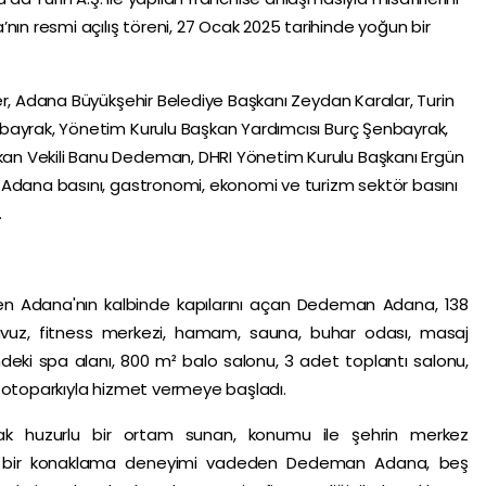
 resmi açılış töreni, 27 Ocak 2025 tarihinde yoğun bir
er, Adana Büyükşehir Belediye Başkanı Zeydan Karalar, Turin
bayrak, Yönetim Kurulu Başkan Yardımcısı Burç Şenbayrak,
n Vekili Banu Dedeman, DHRI Yönetim Kurulu Başkanı Ergün
 Adana basını, gastronomi, ekonomi ve turizm sektör basını
.
nden Adana'nın kalbinde kapılarını açan Dedeman Adana, 138
avuz, fitness merkezi, hamam, sauna, buhar odası, masaj
ndeki spa alanı, 800 m² balo salonu, 3 adet toplantı salonu,
ı otoparkıyla hizmet vermeye başladı.
ak huzurlu bir ortam sunan, konumu ile şehrin merkez
de bir konaklama deneyimi vadeden Dedeman Adana, beş