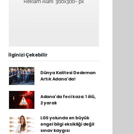
İlginizi Çekebilir
Dünya Kalitesi Dedeman
Artık Adana'da!
Adana'da feci kaza: 1 ölü,
2 yaralı
LGS yolunda en büyük
engel bilgi eksikliği değil
sınav kaygısı