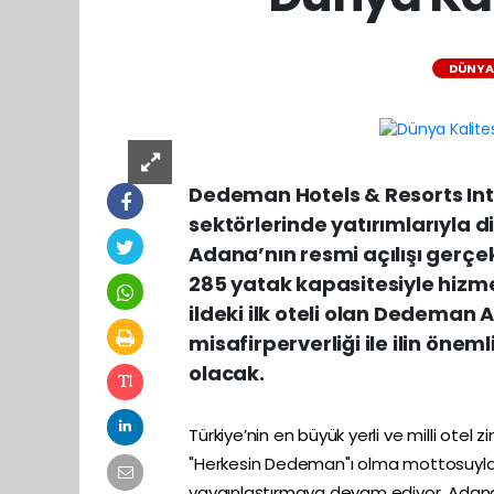
DÜNYA
Dedeman Hotels & Resorts Int
sektörlerinde yatırımlarıyla d
Adana’nın resmi açılışı gerçe
285 yatak kapasitesiyle hizm
ildeki ilk oteli olan Dedeman
misafirperverliği ile ilin ön
olacak.
Türkiye’nin en büyük yerli ve milli otel
"Herkesin Dedeman"ı olma mottosuyla ge
yaygınlaştırmaya devam ediyor. Adana'da