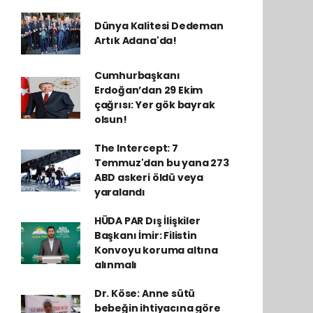
Dünya Kalitesi Dedeman
Artık Adana'da!
Cumhurbaşkanı
Erdoğan’dan 29 Ekim
çağrısı: Yer gök bayrak
olsun!
The Intercept: 7
Temmuz'dan bu yana 273
ABD askeri öldü veya
yaralandı
HÜDA PAR Dış İlişkiler
Başkanı İmir: Filistin
Konvoyu koruma altına
alınmalı
Dr. Köse: Anne sütü
bebeğin ihtiyacına göre