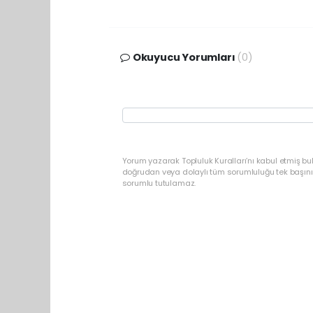
Okuyucu Yorumları
(0)
Yorum yazarak Topluluk Kuralları’nı kabul etmiş b
doğrudan veya dolaylı tüm sorumluluğu tek başınız
sorumlu tutulamaz.