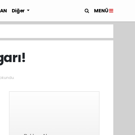
MENÜ
LAN
Diğer
garı!
okundu.