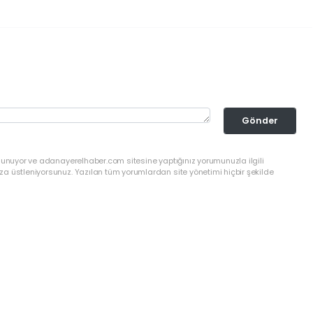
Gönder
ulunuyor ve adanayerelhaber.com sitesine yaptığınız yorumunuzla ilgili
a üstleniyorsunuz. Yazılan tüm yorumlardan site yönetimi hiçbir şekilde