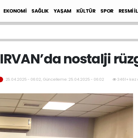
EKONOMİ
SAĞLIK
YAŞAM
KÜLTÜR
SPOR
RESMİ İ
RVAN’da nostalji rüz
25.04.2025 - 06:02, Güncelleme: 25.04.2025 - 06:02
3461+ kez 