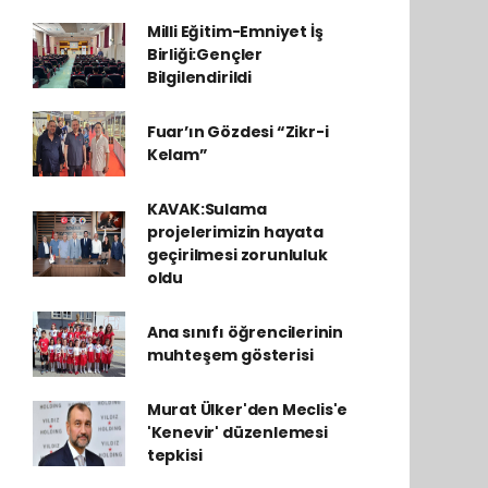
Milli Eğitim-Emniyet İş
Birliği:Gençler
Bilgilendirildi
Fuar’ın Gözdesi “Zikr-i
Kelam”
KAVAK:Sulama
projelerimizin hayata
geçirilmesi zorunluluk
oldu
Ana sınıfı öğrencilerinin
muhteşem gösterisi
Murat Ülker'den Meclis'e
'Kenevir' düzenlemesi
tepkisi