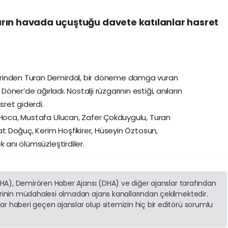
ıların havada uçuştuğu davete katılanlar hasret
erinden Turan Demirdal, bir döneme damga vuran
Döner’de ağırladı. Nostalji rüzgarının estiği, anıların
ret giderdi.
 Hoca, Mustafa Ulucan, Zafer Çokduygulu, Turan
dat Doğuç, Kerim Hoşfikirer, Hüseyin Öztosun,
 anı ölümsüzleştirdiler.
(İHA), Demirören Haber Ajansı (DHA) ve diğer ajanslar tarafından
erinin müdahalesi olmadan ajans kanallarından çekilmektedir.
r haberi geçen ajanslar olup sitemizin hiç bir editörü sorumlu