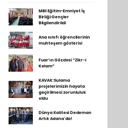
Milli Eğitim-Emniyet İş
Birliği:Gençler
Bilgilendirildi
Ana sınıfı öğrencilerinin
muhteşem gösterisi
Fuar’ın Gözdesi “Zikr-i
Kelam”
KAVAK:Sulama
projelerimizin hayata
geçirilmesi zorunluluk
oldu
Dünya Kalitesi Dedeman
Artık Adana'da!