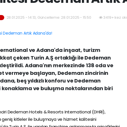
28.01.2025 - 14:13, Güncelleme: 28.01.2025 - 15:50
3419+ kez ok
ernational ve Adana'da inşaat, turizm
ikkat çeken Turin A.Ş ortaklığı ile Dedeman
kleştirildi. Adana'nın merkezinde 138 oda ve
et vermeye başlayan, Dedeman zincirinin
 Adana, beş yıldızlı konforu ve Dedeman
emli konaklama ve buluşma noktalarından biri
 zinciri Dedeman Hotels & Resorts International (DHRI),
niş kitleler ile buluşmaya ve hizmet kalitesini
 Turin A.Ş. ile yapılan franchise anlaşmasıyla misafirlerini