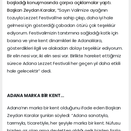
başladığı konuşmasında çarpıcı açıklamalar yaptı.
Başkan Zeydan Karalar, “
Sayın Valimize ayağının
tozuyla Lezzet Festivali’ne sahip çıkıp, daha iyi hale
gelmesi için gösterdiği çabadan ötürü çok teşekkür
ediyorum. Festivalimizin tanıtımına sağladığı katkı için
basına ve yine kent dinamikleri ile Adanalılara,
gösterdikleri ilgili ve alakadan dolayı teşekkür ediyorum.
Bir elin nesi var, iki elin sesi var. Birlikte hareket ettiğimiz
sürece Adana Lezzet Festivali her geçen yıl daha etkili
hale gelecektir” dedi.
ADANA MARKA BİR KENT…
Adana’nın marka bir kent olduğunu ifade eden Başkan
Zeydan Karalar şunları söyledi: “Adana sanatıyla,
tarımıyla, ticaretiyle, her şeyiyle marka bir kent. Nüfusu
bizden az olan ama devletten aldığı gelir bizden fazla