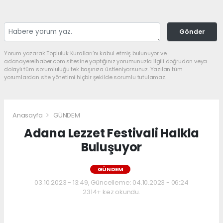
Gönder
Yorum yazarak Topluluk Kuralları’nı kabul etmiş bulunuyor ve
adanayerelhaber.com sitesine yaptığınız yorumunuzla ilgili doğrudan veya
dolaylı tüm sorumluluğu tek başınıza üstleniyorsunuz. Yazılan tüm
yorumlardan site yönetimi hiçbir şekilde sorumlu tutulamaz.
Anasayfa
GÜNDEM
Adana Lezzet Festivali Halkla
Buluşuyor
GÜNDEM
03.10.2023 - 13:49, Güncelleme: 04.10.2023 - 06:24
2314+ kez okundu.