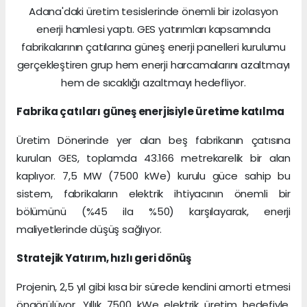
Adana'daki üretim tesislerinde önemli bir izolasyon
enerji hamlesi yaptı. GES yatırımları kapsamında
fabrikalarının çatılarına güneş enerji panelleri kurulumu
gerçekleştiren grup hem enerji harcamalarını azaltmayı
hem de sıcaklığı azaltmayı hedefliyor.
Fabrika çatıları güneş enerjisiyle üretime katılma
Üretim Dönerinde yer alan beş fabrikanın çatısına
kurulan GES, toplamda 43.166 metrekarelik bir alan
kaplıyor. 7,5 MW (7500 kWe) kurulu güce sahip bu
sistem, fabrikaların elektrik ihtiyacının önemli bir
bölümünü (%45 ila %50) karşılayarak, enerji
maliyetlerinde düşüş sağlıyor.
Stratejik Yatırım, hızlı geri dönüş
Projenin, 2,5 yıl gibi kısa bir sürede kendini amorti etmesi
öngörülüyor. Yıllık 7500 kWe elektrik üretim hedefiyle,