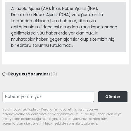
Anadolu Ajansı (AA), İhlas Haber Ajansı (İHA),
Demirören Haber Ajansı (DHA) ve diğer ajanslar
tarafından eklenen tüm haberler, sitemizin
editörlerinin müdahalesi olmadan ajans kanallarından
çekilmektedir. Bu haberlerde yer alan hukuki
muhataplar haberi geçen ajanslar olup sitemizin hiç
bir editörü sorumlu tutulamaz...
Okuyucu Yorumları
(0)
Gönder
Yorum yazarak Topluluk Kuralları’nı kabul etmiş bulunuyor ve
adanayerelhaber.com sitesine yaptığınız yorumunuzla ilgili doğrudan veya
dolaylı tüm sorumluluğu tek başınıza üstleniyorsunuz. Yazılan tüm
yorumlardan site yönetimi hiçbir şekilde sorumlu tutulamaz.