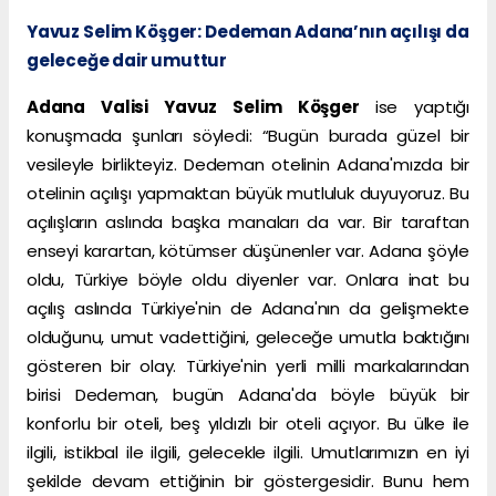
Yavuz Selim Köşger: Dedeman Adana’nın açılışı da
geleceğe dair umuttur
Adana Valisi Yavuz Selim Köşger
ise yaptığı
konuşmada şunları söyledi: “Bugün burada güzel bir
vesileyle birlikteyiz. Dedeman otelinin Adana'mızda bir
otelinin açılışı yapmaktan büyük mutluluk duyuyoruz. Bu
açılışların aslında başka manaları da var. Bir taraftan
enseyi karartan, kötümser düşünenler var. Adana şöyle
oldu, Türkiye böyle oldu diyenler var. Onlara inat bu
açılış aslında Türkiye'nin de Adana'nın da gelişmekte
olduğunu, umut vadettiğini, geleceğe umutla baktığını
gösteren bir olay. Türkiye'nin yerli milli markalarından
birisi Dedeman, bugün Adana'da böyle büyük bir
konforlu bir oteli, beş yıldızlı bir oteli açıyor. Bu ülke ile
ilgili, istikbal ile ilgili, gelecekle ilgili. Umutlarımızın en iyi
şekilde devam ettiğinin bir göstergesidir. Bunu hem