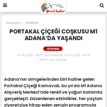
Anasayfa
GÜNDEM
PORTAKAL ÇİÇEĞİ COŞKUSU M1
ADANA’DA YAŞANDI
GÜNDEM
14.04.2026 - 06:31, Güncelleme: 14.04.2026 - 06:31
5565+ kez okundu.
Adana’nın simgelerinden biri haline gelen
Portakal Çiçeği Karnavalı, bu yıl da M1 Adana
Alışveriş Merkezi’nde renkli ve yoğun katılımla
gerçekleşti. Düzenlenen etkinlikler, her yaştan
ziyaretçiye hitap eden zengin programıyla