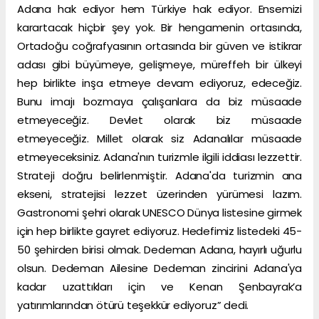
Adana hak ediyor hem Türkiye hak ediyor. Ensemizi
karartacak hiçbir şey yok. Bir hengamenin ortasında,
Ortadoğu coğrafyasının ortasında bir güven ve istikrar
adası gibi büyümeye, gelişmeye, müreffeh bir ülkeyi
hep birlikte inşa etmeye devam ediyoruz, edeceğiz.
Bunu imajı bozmaya çalışanlara da biz müsaade
etmeyeceğiz. Devlet olarak biz müsaade
etmeyeceğiz. Millet olarak siz Adanalılar müsaade
etmeyeceksiniz. Adana'nın turizmle ilgili iddiası lezzettir.
Strateji doğru belirlenmiştir. Adana'da turizmin ana
ekseni, stratejisi lezzet üzerinden yürümesi lazım.
Gastronomi şehri olarak UNESCO Dünya listesine girmek
için hep birlikte gayret ediyoruz. Hedefimiz listedeki 45-
50 şehirden birisi olmak. Dedeman Adana, hayırlı uğurlu
olsun. Dedeman Ailesine Dedeman zincirini Adana'ya
kadar uzattıkları için ve Kenan Şenbayrak’a
yatırımlarından ötürü teşekkür ediyoruz” dedi.