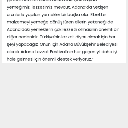
yemeğimiz, lezzetimiz mevcut. Adana’da yetişen
ürünlerle yapılan yemekler bir başka olur. Elbette
malzemeyi yemeğe dönüştüren ellerin yeteneği de
Adana’daki yemeklerin çok lezzetli olmasının önemli bir
diğer nedenidir. Türkiye’nin lezzet diyarı olmak için her
şeyi yapacağız. Onun için Adana Büyükşehir Belediyesi
olarak Adana Lezzet Festivali’nin her geçen yıl daha iyi
hale gelmesi için önemli destek veriyoruz.”
ADANA HABERİ
Anadolu Ajansı (AA), İhlas Haber Ajansı (İHA),
Demirören Haber Ajansı (DHA) ve diğer ajanslar