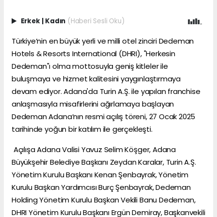
Erkek
|
Kadın
(Haberi Sesli Oku)
Türkiye’nin en büyük yerli ve milli otel zinciri Dedeman
Hotels & Resorts International (DHRI), "Herkesin
Dedeman"ı olma mottosuyla geniş kitleler ile
buluşmaya ve hizmet kalitesini yaygınlaştırmaya
devam ediyor. Adana'da Turin A.Ş. ile yapılan franchise
anlaşmasıyla misafirlerini ağırlamaya başlayan
Dedeman Adana’nın resmi açılış töreni, 27 Ocak 2025
tarihinde yoğun bir katılım ile gerçekleşti.
Açılışa Adana Valisi Yavuz Selim Köşger, Adana
Büyükşehir Belediye Başkanı Zeydan Karalar, Turin A.Ş.
Yönetim Kurulu Başkanı Kenan Şenbayrak, Yönetim
Kurulu Başkan Yardımcısı Burç Şenbayrak, Dedeman
Holding Yönetim Kurulu Başkan Vekili Banu Dedeman,
DHRI Yönetim Kurulu Başkanı Ergün Demiray, Başkanvekili