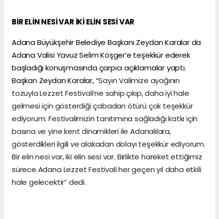
BİR ELİN NESİ VAR İKİ ELİN SESİ VAR
Adana Büyükşehir Belediye Başkanı Zeydan Karalar da
Adana Valisi Yavuz Selim Köşger’e teşekkür ederek
başladığı konuşmasında çarpıcı açıklamalar yaptı.
Başkan Zeydan Karalar, “
Sayın Valimize ayağının
tozuyla Lezzet Festivali’ne sahip çıkıp, daha iyi hale
gelmesi için gösterdiği çabadan ötürü çok teşekkür
ediyorum. Festivalimizin tanıtımına sağladığı katkı için
basına ve yine kent dinamikleri ile Adanalılara,
gösterdikleri ilgili ve alakadan dolayı teşekkür ediyorum.
Bir elin nesi var, iki elin sesi var. Birlikte hareket ettiğimiz
sürece Adana Lezzet Festivali her geçen yıl daha etkili
hale gelecektir” dedi.