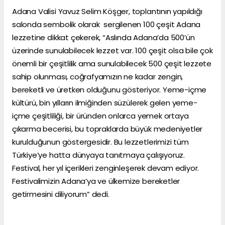
Adana Valisi Yavuz Selim Köşger, toplantının yapıldığı
salonda sembolik olarak sergilenen 100 çeşit Adana
lezzetine dikkat çekerek, “Aslında Adana’da 500’ün
üzerinde sunulabilecek lezzet var. 100 çeşit olsa bile çok
önemli bir çeşitlilik ama sunulabilecek 500 çeşit lezzete
sahip olunması, coğrafyamızın ne kadar zengin,
bereketli ve üretken olduğunu gösteriyor. Yeme-içme
kültürü, bin yılların ilmiğinden süzülerek gelen yeme-
içme çeşitliliği, bir üründen onlarca yemek ortaya
çıkarma becerisi, bu topraklarda büyük medeniyetler
kurulduğunun göstergesidir. Bu lezzetlerimizi tüm
Türkiye’ye hatta dünyaya tanıtmaya çalışıyoruz.
Festival, her yıl içerikleri zenginleşerek devam ediyor.
Festivalimizin Adana’ya ve ülkemize bereketler
getirmesini diliyorum” dedi.