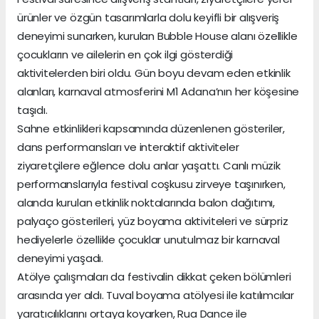
ürünler ve özgün tasarımlarla dolu keyifli bir alışveriş
deneyimi sunarken, kurulan Bubble House alanı özellikle
çocukların ve ailelerin en çok ilgi gösterdiği
aktivitelerden biri oldu. Gün boyu devam eden etkinlik
alanları, karnaval atmosferini M1 Adana’nın her köşesine
taşıdı.
Sahne etkinlikleri kapsamında düzenlenen gösteriler,
dans performansları ve interaktif aktiviteler
ziyaretçilere eğlence dolu anlar yaşattı. Canlı müzik
performanslarıyla festival coşkusu zirveye taşınırken,
alanda kurulan etkinlik noktalarında balon dağıtımı,
palyaço gösterileri, yüz boyama aktiviteleri ve sürpriz
hediyelerle özellikle çocuklar unutulmaz bir karnaval
deneyimi yaşadı.
Atölye çalışmaları da festivalin dikkat çeken bölümleri
arasında yer aldı. Tuval boyama atölyesi ile katılımcılar
yaratıcılıklarını ortaya koyarken, Rua Dance ile