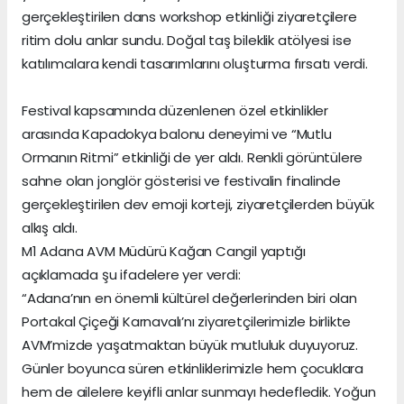
gerçekleştirilen dans workshop etkinliği ziyaretçilere
ritim dolu anlar sundu. Doğal taş bileklik atölyesi ise
katılımcılara kendi tasarımlarını oluşturma fırsatı verdi.
Festival kapsamında düzenlenen özel etkinlikler
arasında Kapadokya balonu deneyimi ve “Mutlu
Ormanın Ritmi” etkinliği de yer aldı. Renkli görüntülere
sahne olan jonglör gösterisi ve festivalin finalinde
gerçekleştirilen dev emoji korteji, ziyaretçilerden büyük
alkış aldı.
M1 Adana AVM Müdürü Kağan Cangil yaptığı
açıklamada şu ifadelere yer verdi:
“Adana’nın en önemli kültürel değerlerinden biri olan
Portakal Çiçeği Karnavalı’nı ziyaretçilerimizle birlikte
AVM’mizde yaşatmaktan büyük mutluluk duyuyoruz.
Günler boyunca süren etkinliklerimizle hem çocuklara
hem de ailelere keyifli anlar sunmayı hedefledik. Yoğun