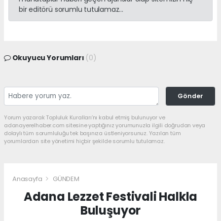
bir editörü sorumlu tutulamaz...
Okuyucu Yorumları
(0)
Gönder
Yorum yazarak Topluluk Kuralları’nı kabul etmiş bulunuyor ve
adanayerelhaber.com sitesine yaptığınız yorumunuzla ilgili doğrudan veya
dolaylı tüm sorumluluğu tek başınıza üstleniyorsunuz. Yazılan tüm
yorumlardan site yönetimi hiçbir şekilde sorumlu tutulamaz.
Anasayfa
GÜNDEM
Adana Lezzet Festivali Halkla
Buluşuyor