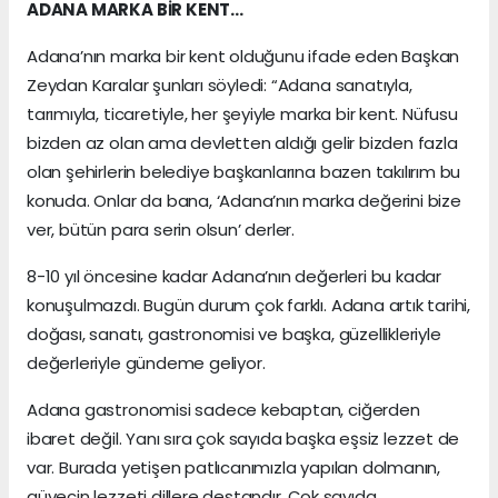
ADANA MARKA BİR KENT…
Adana’nın marka bir kent olduğunu ifade eden Başkan
Zeydan Karalar şunları söyledi: “Adana sanatıyla,
tarımıyla, ticaretiyle, her şeyiyle marka bir kent. Nüfusu
bizden az olan ama devletten aldığı gelir bizden fazla
olan şehirlerin belediye başkanlarına bazen takılırım bu
konuda. Onlar da bana, ‘Adana’nın marka değerini bize
ver, bütün para serin olsun’ derler.
8-10 yıl öncesine kadar Adana’nın değerleri bu kadar
konuşulmazdı. Bugün durum çok farklı. Adana artık tarihi,
doğası, sanatı, gastronomisi ve başka, güzellikleriyle
değerleriyle gündeme geliyor.
Adana gastronomisi sadece kebaptan, ciğerden
ibaret değil. Yanı sıra çok sayıda başka eşsiz lezzet de
var. Burada yetişen patlıcanımızla yapılan dolmanın,
güvecin lezzeti dillere destandır. Çok sayıda