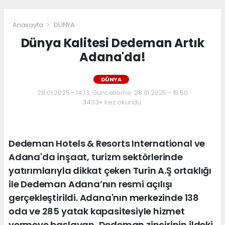
Anasayfa
DÜNYA
Dünya Kalitesi Dedeman Artık
Adana'da!
DÜNYA
28.01.2025 - 14:13, Güncelleme: 28.01.2025 - 15:50
3433+ kez okundu.
Dedeman Hotels & Resorts International ve
Adana'da inşaat, turizm sektörlerinde
yatırımlarıyla dikkat çeken Turin A.Ş ortaklığı
ile Dedeman Adana’nın resmi açılışı
gerçekleştirildi. Adana'nın merkezinde 138
oda ve 285 yatak kapasitesiyle hizmet
vermeye başlayan, Dedeman zincirinin ildeki