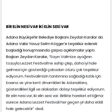
BİR ELİN NESİ VAR İKİ ELİN SESİ VAR
Adana Büyükşehir Belediye Başkanı Zeydan Karalar da
Adana Valisi Yavuz Selim Köşger’e teşekkür ederek
başladığı konuşmasında çarpıcı açıklamalar yaptı.
Başkan Zeydan Karalar, “
Sayın Valimize ayağının
tozuyla Lezzet Festivali’ne sahip çıkıp, daha iyi hale
gelmesi için gösterdiği çabadan ötürü çok teşekkür
ediyorum. Festivalimizin tanıtımına sağladığı katkı için
basına ve yine kent dinamikleri ile Adanalılara,
gösterdikleri ilgili ve alakadan dolayı teşekkür ediyorum.
Bir elin nesi var, iki elin sesi var. Birlikte hareket ettiğimiz
sürece Adana Lezzet Festivali her geçen yıl daha etkili
hale gelecektir” dedi.