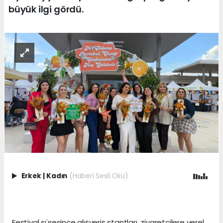
büyük ilgi gördü.
Erkek
|
Kadın
(Haberi Sesli Oku)
Festival süresince alışveriş stantları, ziyaretçilere yerel