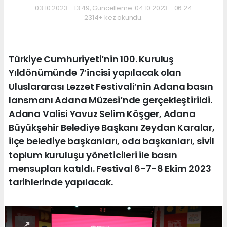
03.10.2023 - 13:49, Güncelleme: 04.10.2023 - 06:24
2314+ kez okundu.
Türkiye Cumhuriyeti’nin 100. Kuruluş
Yıldönümünde 7’incisi yapılacak olan
Uluslararası Lezzet Festivali’nin Adana basın
lansmanı Adana Müzesi’nde gerçekleştirildi.
Adana Valisi Yavuz Selim Köşger, Adana
Büyükşehir Belediye Başkanı Zeydan Karalar,
ilçe belediye başkanları, oda başkanları, sivil
toplum kuruluşu yöneticileri ile basın
mensupları katıldı. Festival 6-7-8 Ekim 2023
tarihlerinde yapılacak.