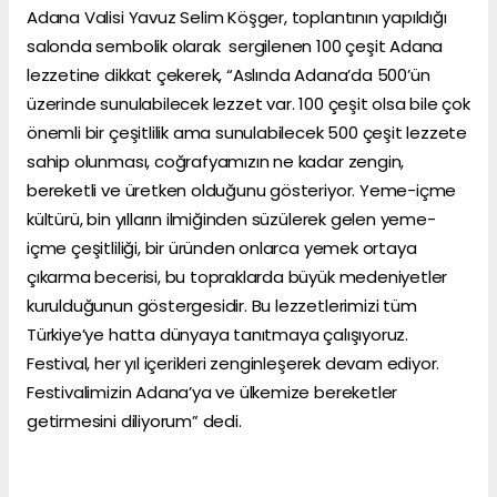
Adana Valisi Yavuz Selim Köşger, toplantının yapıldığı
salonda sembolik olarak sergilenen 100 çeşit Adana
lezzetine dikkat çekerek, “Aslında Adana’da 500’ün
üzerinde sunulabilecek lezzet var. 100 çeşit olsa bile çok
önemli bir çeşitlilik ama sunulabilecek 500 çeşit lezzete
sahip olunması, coğrafyamızın ne kadar zengin,
bereketli ve üretken olduğunu gösteriyor. Yeme-içme
kültürü, bin yılların ilmiğinden süzülerek gelen yeme-
içme çeşitliliği, bir üründen onlarca yemek ortaya
çıkarma becerisi, bu topraklarda büyük medeniyetler
kurulduğunun göstergesidir. Bu lezzetlerimizi tüm
Türkiye’ye hatta dünyaya tanıtmaya çalışıyoruz.
Festival, her yıl içerikleri zenginleşerek devam ediyor.
Festivalimizin Adana’ya ve ülkemize bereketler
getirmesini diliyorum” dedi.