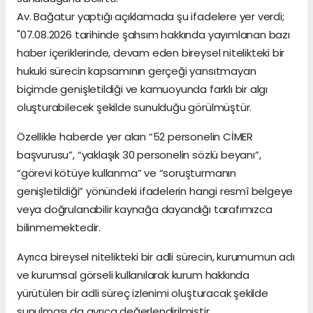
Av. Bağatur yaptığı açıklamada şu ifadelere yer verdi;
"07.08.2026 tarihinde şahsım hakkında yayımlanan bazı
haber içeriklerinde, devam eden bireysel nitelikteki bir
hukuki sürecin kapsamının gerçeği yansıtmayan
biçimde genişletildiği ve kamuoyunda farklı bir algı
oluşturabilecek şekilde sunulduğu görülmüştür.
Özellikle haberde yer alan “52 personelin CİMER
başvurusu”, “yaklaşık 30 personelin sözlü beyanı”,
“görevi kötüye kullanma” ve “soruşturmanın
genişletildiği” yönündeki ifadelerin hangi resmî belgeye
veya doğrulanabilir kaynağa dayandığı tarafımızca
bilinmemektedir.
Ayrıca bireysel nitelikteki bir adli sürecin, kurumumun adı
ve kurumsal görseli kullanılarak kurum hakkında
yürütülen bir adli süreç izlenimi oluşturacak şekilde
sunulması da ayrıca değerlendirilmiştir.