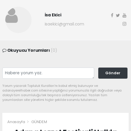
İsa Ekici
isaekici@gmail.com
Okuyucu Yorumları
(0)
Gönder
Yorum yazarak Topluluk Kuralları’nı kabul etmiş bulunuyor ve
adanayerelhaber.com sitesine yaptığınız yorumunuzla ilgili doğrudan veya
dolaylı tüm sorumluluğu tek başınıza üstleniyorsunuz. Yazılan tüm
yorumlardan site yönetimi hiçbir şekilde sorumlu tutulamaz.
Anasayfa
GÜNDEM