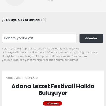
Okuyucu Yorumları
(0)
Gönder
Yorum yazarak Topluluk Kuralları’nı kabul etmiş bulunuyor ve
adanayerelhaber.com sitesine yaptığınız yorumunuzla ilgili doğrudan veya
dolaylı tüm sorumluluğu tek başınıza üstleniyorsunuz. Yazılan tüm
yorumlardan site yönetimi hiçbir şekilde sorumlu tutulamaz.
Anasayfa
GÜNDEM
Adana Lezzet Festivali Halkla
Buluşuyor
GÜNDEM