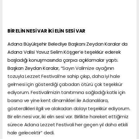
BİR ELİN NESİ VAR İKİ ELİN SESİ VAR
Adana Büyükşehir Belediye Başkanı Zeydan Karalar da
Adana Valisi Yavuz Selim Köşger’e teşekkür ederek
başladığı konuşmasında çarpıcı açıklamalar yaptı.
Başkan Zeydan Karalar, “
Sayın Valimize ayağının
tozuyla Lezzet Festivali’ne sahip çıkıp, daha iyi hale
gelmesi için gösterdiği çabadan ötürü çok teşekkür
ediyorum. Festivalimizin tanıtımına sağladığı katkı için
basına ve yine kent dinamikleri ile Adanalılara,
gösterdikleri ilgili ve alakadan dolayı teşekkür ediyorum.
Bir elin nesi var, iki elin sesi var. Birlikte hareket ettiğimiz
sürece Adana Lezzet Festivali her geçen yıl daha etkili
hale gelecektir” dedi.