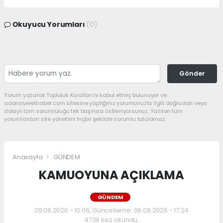
Okuyucu Yorumları
(0)
Gönder
Yorum yazarak Topluluk Kuralları’nı kabul etmiş bulunuyor ve
adanayerelhaber.com sitesine yaptığınız yorumunuzla ilgili doğrudan veya
dolaylı tüm sorumluluğu tek başınıza üstleniyorsunuz. Yazılan tüm
yorumlardan site yönetimi hiçbir şekilde sorumlu tutulamaz.
Anasayfa
GÜNDEM
KAMUOYUNA AÇIKLAMA
GÜNDEM
09.08.2026 - 10:06, Güncelleme: 09.08.2026 - 17:24
4738 kez okundu.