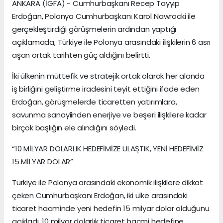
ANKARA (İGFA) - Cumhurbaşkanı Recep Tayyip
Erdoğan, Polonya Cumhurbaşkanı Karol Nawrocki ile
gerçekleştirdiği görüşmelerin ardından yaptığı
açıklamada, Türkiye ile Polonya arasındaki ilişkilerin 6 asrı
aşan ortak tarihten güç aldığını belirtti.
İki ülkenin müttefik ve stratejik ortak olarak her alanda
iş birliğini geliştirme iradesini teyit ettiğini ifade eden
Erdoğan, görüşmelerde ticaretten yatırımlara,
savunma sanayiinden enerjiye ve beşeri ilişkilere kadar
birçok başlığın ele alındığını söyledi.
“10 MİLYAR DOLARLIK HEDEFİMİZE ULAŞTIK, YENİ HEDEFİMİZ
15 MİLYAR DOLAR”
Türkiye ile Polonya arasındaki ekonomik ilişkilere dikkat
çeken Cumhurbaşkanı Erdoğan, iki ülke arasındaki
ticaret hacminde yeni hedefin 15 milyar dolar olduğunu
açıkladı. 10 milyar dolarlık ticaret hacmi hedefine