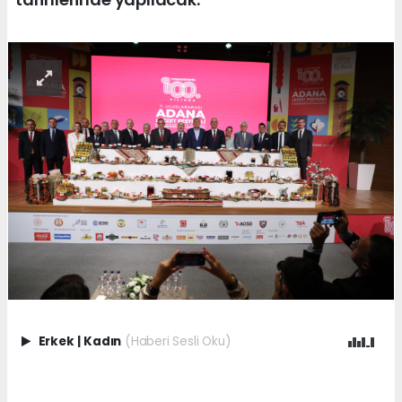
Erkek
|
Kadın
(Haberi Sesli Oku)