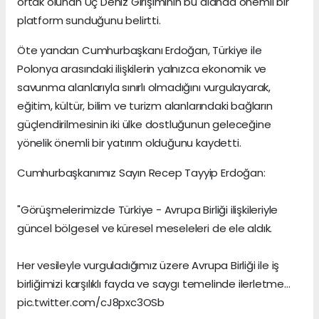
ortak olunan Üç Deniz Girişiminin bu alanda önemli bir
platform sunduğunu belirtti.
Öte yandan Cumhurbaşkanı Erdoğan, Türkiye ile
Polonya arasındaki ilişkilerin yalnızca ekonomik ve
savunma alanlarıyla sınırlı olmadığını vurgulayarak,
eğitim, kültür, bilim ve turizm alanlarındaki bağların
güçlendirilmesinin iki ülke dostluğunun geleceğine
yönelik önemli bir yatırım olduğunu kaydetti.
Cumhurbaşkanımız Sayın Recep Tayyip Erdoğan:
"Görüşmelerimizde Türkiye - Avrupa Birliği ilişkileriyle
güncel bölgesel ve küresel meseleleri de ele aldık.
Her vesileyle vurguladığımız üzere Avrupa Birliği ile iş
birliğimizi karşılıklı fayda ve saygı temelinde ilerletme…
pic.twitter.com/cJ8pxc3OSb