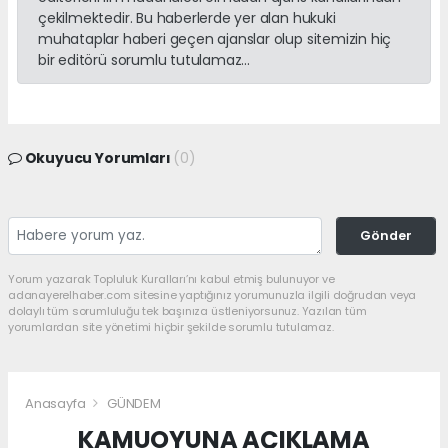
çekilmektedir. Bu haberlerde yer alan hukuki
muhataplar haberi geçen ajanslar olup sitemizin hiç
bir editörü sorumlu tutulamaz...
Okuyucu Yorumları
(0)
Gönder
Yorum yazarak Topluluk Kuralları’nı kabul etmiş bulunuyor ve
adanayerelhaber.com sitesine yaptığınız yorumunuzla ilgili doğrudan veya
dolaylı tüm sorumluluğu tek başınıza üstleniyorsunuz. Yazılan tüm
yorumlardan site yönetimi hiçbir şekilde sorumlu tutulamaz.
Anasayfa
GÜNDEM
KAMUOYUNA AÇIKLAMA