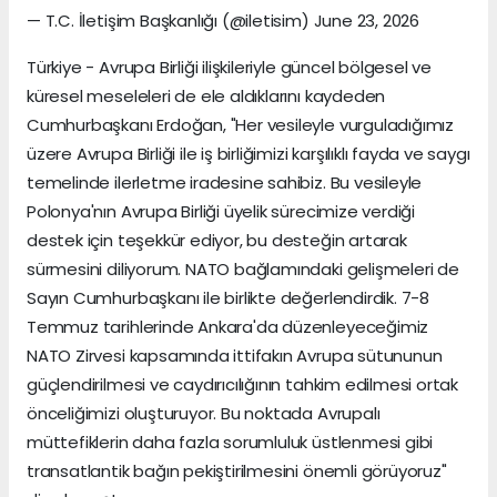
— T.C. İletişim Başkanlığı (@iletisim) June 23, 2026
Türkiye - Avrupa Birliği ilişkileriyle güncel bölgesel ve
küresel meseleleri de ele aldıklarını kaydeden
Cumhurbaşkanı Erdoğan, "Her vesileyle vurguladığımız
üzere Avrupa Birliği ile iş birliğimizi karşılıklı fayda ve saygı
temelinde ilerletme iradesine sahibiz. Bu vesileyle
Polonya'nın Avrupa Birliği üyelik sürecimize verdiği
destek için teşekkür ediyor, bu desteğin artarak
sürmesini diliyorum. NATO bağlamındaki gelişmeleri de
Sayın Cumhurbaşkanı ile birlikte değerlendirdik. 7-8
Temmuz tarihlerinde Ankara'da düzenleyeceğimiz
NATO Zirvesi kapsamında ittifakın Avrupa sütununun
güçlendirilmesi ve caydırıcılığının tahkim edilmesi ortak
önceliğimizi oluşturuyor. Bu noktada Avrupalı
müttefiklerin daha fazla sorumluluk üstlenmesi gibi
transatlantik bağın pekiştirilmesini önemli görüyoruz"