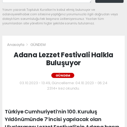
Yorum yazarak Topluluk Kuralları’nı kabul etmiş bulunuyor ve
adanayerelhaber.com sitesine yaptığınız yorumunuzla ilgili doğrudan veya
dolaylı tüm sorumluluğu tek başınıza üstleniyorsunuz. Yazılan tüm
yorumlardan site yönetimi hiçbir şekilde sorumlu tutulamaz.
Anasayfa
GÜNDEM
Adana Lezzet Festivali Halkla
Buluşuyor
GÜNDEM
03.10.2023 - 13:49, Güncelleme: 04.10.2023 - 06:24
2314+ kez okundu.
Türkiye Cumhuriyeti’nin 100. Kuruluş
Yıldönümünde 7’incisi yapılacak olan
Uluslararası Lezzet Festivali’nin Adana basın