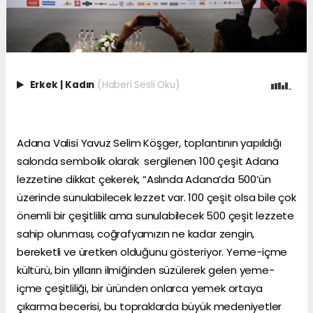
Erkek
|
Kadın
(Haberi Sesli Oku)
Adana Valisi Yavuz Selim Köşger, toplantının yapıldığı
salonda sembolik olarak sergilenen 100 çeşit Adana
lezzetine dikkat çekerek, “Aslında Adana’da 500’ün
üzerinde sunulabilecek lezzet var. 100 çeşit olsa bile çok
önemli bir çeşitlilik ama sunulabilecek 500 çeşit lezzete
sahip olunması, coğrafyamızın ne kadar zengin,
bereketli ve üretken olduğunu gösteriyor. Yeme-içme
kültürü, bin yılların ilmiğinden süzülerek gelen yeme-
içme çeşitliliği, bir üründen onlarca yemek ortaya
çıkarma becerisi, bu topraklarda büyük medeniyetler