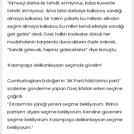
“Kimseyi darbe ile tehdit etmiyoruz, kaba kuvvetle
tehdit etmiyoruz. Ama birisi darbeye kalkarsa, sandığı
almaya kalkarsa, bir takım yollarla bu milletin elinden
seçimi almaya kalkarsa, bu millet kendi elleriyle sandığı
geri getirir” dedi. Özel, halkın iradesine dönük her
müdahalenin karşısında duracaklarını ifade ederek,
“Sandık gelecek, hepiniz gideceksiniz” diye konuştu.
‘Kasımpaşa delikanlısıysan seçimde görelim’
Cumhurbaşkanı Erdoğan’ın “AK Parti hâlâ birinci parti”
sözlerine gönderme yapan Özel, iktidarı erken seçime
çağırdı:
“2 Kasım’da yüreği yeteni seçime bekliyorum. ‘Birinci
partiyim’ diyeni seçime bekliyorum. Kendine güveneni
seçime bekliyorum. Kasımpaşa delikanlısıysan seçime
bekliyorum.”