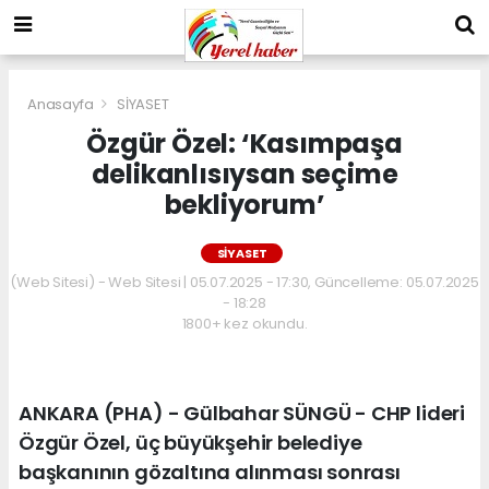
Anasayfa
SİYASET
Özgür Özel: ‘Kasımpaşa
delikanlısıysan seçime
bekliyorum’
SİYASET
(Web Sitesi) - Web Sitesi | 05.07.2025 - 17:30, Güncelleme: 05.07.2025
- 18:28
1800+ kez okundu.
ANKARA (PHA) - Gülbahar SÜNGÜ - CHP lideri
Özgür Özel, üç büyükşehir belediye
başkanının gözaltına alınması sonrası