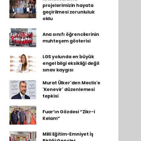
projelerimizin hayata
geçirilmesi zorunluluk
oldu
Ana sınıfı öğrencilerinin
muhteşem gösterisi
LGS yolunda en büyük
engel bilgi eksikliği değil
sınav kaygısı
Murat Ülker'den Meclis'e
'Kenevir' düzenlemesi
tepkisi
Fuar’ın Gözdesi “Zikr-i
Kelam”
Milli Eğitim-Emniyet İş
Birliği:Gençler