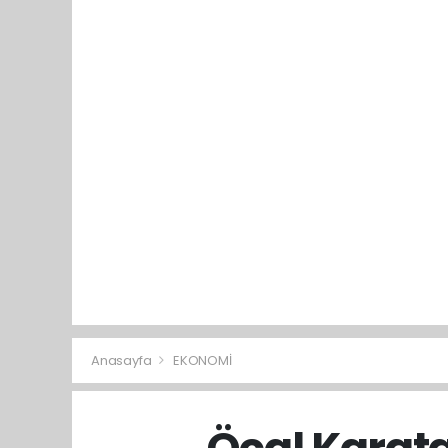
Anasayfa
EKONOMİ
Öcal Karata