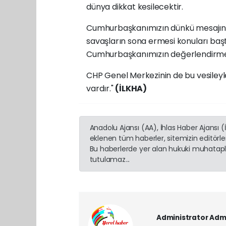
dünya dikkat kesilecektir.
Cumhurbaşkanımızın dünkü mesajında ifa
savaşların sona ermesi konuları baş
Cumhurbaşkanımızın değerlendirmele
CHP Genel Merkezinin de bu vesiley
vardır."
(İLKHA)
Anadolu Ajansı (AA), İhlas Haber Ajansı 
eklenen tüm haberler, sitemizin editörl
Bu haberlerde yer alan hukuki muhatapla
tutulamaz...
Administrator Adm