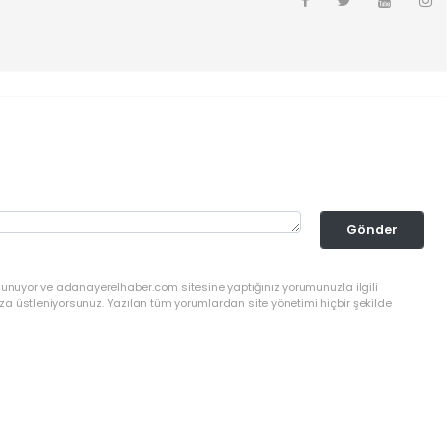
Gönder
ulunuyor ve adanayerelhaber.com sitesine yaptığınız yorumunuzla ilgili
a üstleniyorsunuz. Yazılan tüm yorumlardan site yönetimi hiçbir şekilde