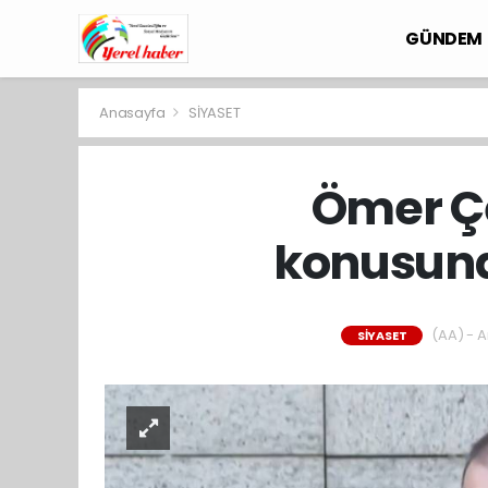
GÜNDEM
Anasayfa
SİYASET
Ömer Çel
konusunda
(AA) - A
SİYASET