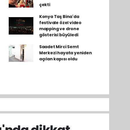
çekti
Konya Taş Bina'da
festivale özel video
mapping ve drone
gösterisi büyüledi
Saadet Mirci Semt
Merkezi hayata yeniden
açılan kapısı oldu
ı'nda dikkat