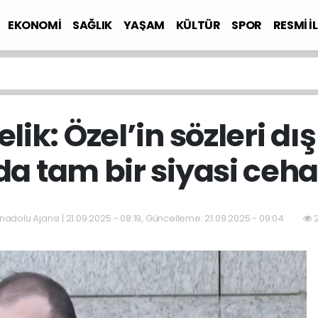
EKONOMİ
SAĞLIK
YAŞAM
KÜLTÜR
SPOR
RESMİ İ
ik: Özel’in sözleri dış
 tam bir siyasi ceha
nadolu Ajansı | 21.09.2025 - 08:19, Güncelleme: 21.09.2025 - 09:04
2