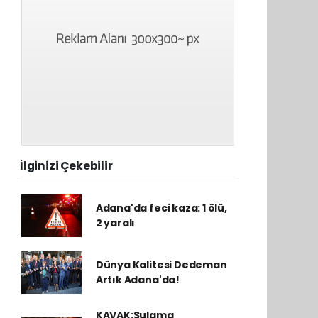
İlginizi Çekebilir
Adana'da feci kaza: 1 ölü,
2 yaralı
Dünya Kalitesi Dedeman
Artık Adana'da!
KAVAK:Sulama