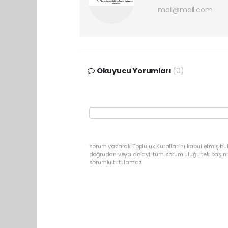
mail@mail.com
Okuyucu Yorumları
(0)
Yorum yazarak Topluluk Kuralları’nı kabul etmiş b
doğrudan veya dolaylı tüm sorumluluğu tek başınız
sorumlu tutulamaz.