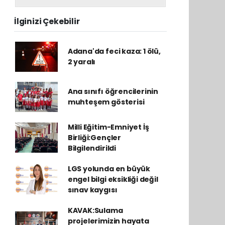
İlginizi Çekebilir
Adana'da feci kaza: 1 ölü,
2 yaralı
Ana sınıfı öğrencilerinin
muhteşem gösterisi
Milli Eğitim-Emniyet İş
Birliği:Gençler
Bilgilendirildi
LGS yolunda en büyük
engel bilgi eksikliği değil
sınav kaygısı
KAVAK:Sulama
projelerimizin hayata