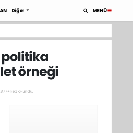
MENÜ
LAN
Diğer
 politika
let örneği
877+ kez okundu.