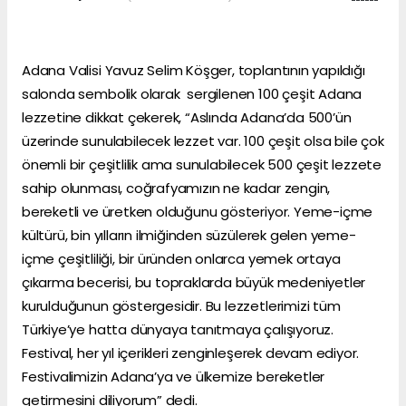
Adana Valisi Yavuz Selim Köşger, toplantının yapıldığı
salonda sembolik olarak sergilenen 100 çeşit Adana
lezzetine dikkat çekerek, “Aslında Adana’da 500’ün
üzerinde sunulabilecek lezzet var. 100 çeşit olsa bile çok
önemli bir çeşitlilik ama sunulabilecek 500 çeşit lezzete
sahip olunması, coğrafyamızın ne kadar zengin,
bereketli ve üretken olduğunu gösteriyor. Yeme-içme
kültürü, bin yılların ilmiğinden süzülerek gelen yeme-
içme çeşitliliği, bir üründen onlarca yemek ortaya
çıkarma becerisi, bu topraklarda büyük medeniyetler
kurulduğunun göstergesidir. Bu lezzetlerimizi tüm
Türkiye’ye hatta dünyaya tanıtmaya çalışıyoruz.
Festival, her yıl içerikleri zenginleşerek devam ediyor.
Festivalimizin Adana’ya ve ülkemize bereketler
getirmesini diliyorum” dedi.