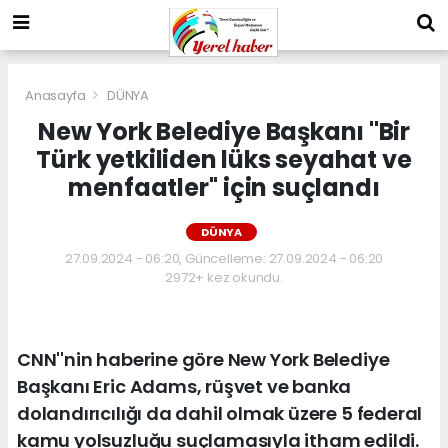
Anasayfa
DÜNYA
New York Belediye Başkanı ''Bir
Türk yetkiliden lüks seyahat ve
menfaatler'' için suçlandı
DÜNYA
27.09.2024 - 06:20, Güncelleme: 27.09.2024 - 06:20
2972+ kez okundu.
CNN''nin haberine göre New York Belediye
Başkanı Eric Adams, rüşvet ve banka
dolandırıcılığı da dahil olmak üzere 5 federal
kamu yolsuzluğu suçlamasıyla itham edildi.