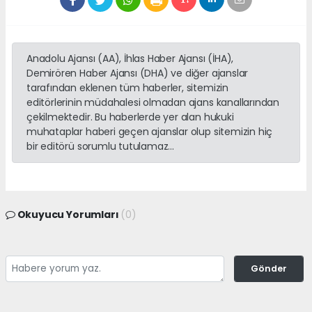
Anadolu Ajansı (AA), İhlas Haber Ajansı (İHA),
Demirören Haber Ajansı (DHA) ve diğer ajanslar
tarafından eklenen tüm haberler, sitemizin
editörlerinin müdahalesi olmadan ajans kanallarından
çekilmektedir. Bu haberlerde yer alan hukuki
muhataplar haberi geçen ajanslar olup sitemizin hiç
bir editörü sorumlu tutulamaz...
Okuyucu Yorumları
(0)
Gönder
Yorum yazarak Topluluk Kuralları’nı kabul etmiş bulunuyor ve
adanayerelhaber.com sitesine yaptığınız yorumunuzla ilgili doğrudan veya