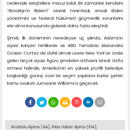
nedeniyle eleştirilere maruz kaldı. Bir zamanlar kendisini
“Brooklyn'in Biden'ı” olarak tanımladı, ancak Biden
yönetimini ve federal hükümeti göçmenlik sorunlarını
ele alma konusunda giderek daha fazla eleştirdi.
Şimdi, ilk döneminin neredeyse üç yılında, Adams'ın
siyasi kariyeri tehlikede ve ABD Temsilcisi Alexandria
Ocasio-Cortez de dahil olmak üzere New York'un önde
gelen birçok siyasi figürü şimdiden istifasını istedi. İstifa
etmesi halinde, Amerika'nın en yüksek profilli belediye
başkanlığı görevi, özel bir seçim yapılana kadar şehrin
kamu avukatı Jumaane Williams'a geçecek.
Anadolu Ajansı (AA), İhlas Haber Ajansı (İHA),