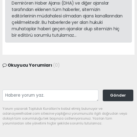
Demirören Haber Ajansı (DHA) ve diğer ajanslar
tarafından eklenen tüm haberler, sitemizin
editörlerinin müdahalesi olmadan ajans kanallarından
çekilmektedir. Bu haberlerde yer alan hukuki
muhataplar haberi geçen ajanslar olup sitemizin hiç
bir editörü sorumlu tutulamaz...
Okuyucu Yorumları
(0)
Gönder
Yorum yazarak Topluluk Kuralları’nı kabul etmiş bulunuyor ve
adanayerelhaber.com sitesine yaptığınız yorumunuzla ilgili doğrudan veya
dolaylı tüm sorumluluğu tek başınıza üstleniyorsunuz. Yazılan tüm
yorumlardan site yönetimi hiçbir şekilde sorumlu tutulamaz.