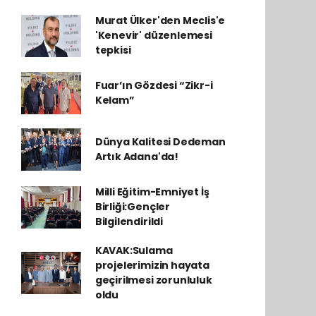
Murat Ülker'den Meclis'e
'Kenevir' düzenlemesi
tepkisi
Fuar’ın Gözdesi “Zikr-i
Kelam”
Dünya Kalitesi Dedeman
Artık Adana'da!
Milli Eğitim-Emniyet İş
Birliği:Gençler
Bilgilendirildi
KAVAK:Sulama
projelerimizin hayata
geçirilmesi zorunluluk
oldu