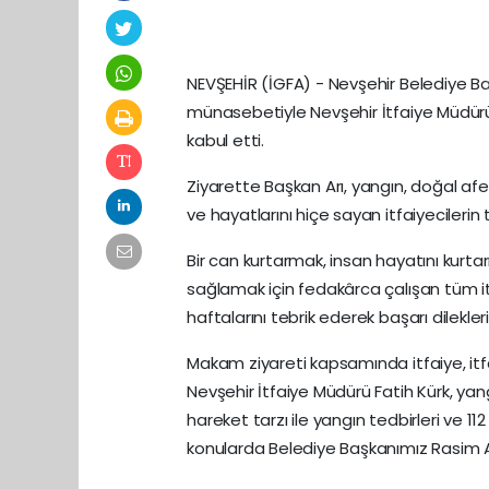
NEVŞEHİR (İGFA) - Nevşehir Belediye Başk
münasebetiyle Nevşehir İtfaiye Müdürü
kabul etti.
Ziyarette Başkan Arı, yangın, doğal af
ve hayatlarını hiçe sayan itfaiyecilerin 
Bir can kurtarmak, insan hayatını kurtar
sağlamak için fedakârca çalışan tüm it
haftalarını tebrik ederek başarı dileklerini
Makam ziyareti kapsamında itfaiye, itfa
Nevşehir İtfaiye Müdürü Fatih Kürk, yan
hareket tarzı ile yangın tedbirleri ve 1
konularda Belediye Başkanımız Rasim Arı