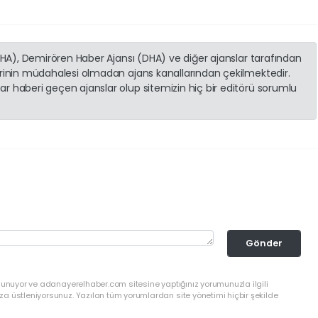
(İHA), Demirören Haber Ajansı (DHA) ve diğer ajanslar tarafından
erinin müdahalesi olmadan ajans kanallarından çekilmektedir.
r haberi geçen ajanslar olup sitemizin hiç bir editörü sorumlu
Gönder
ulunuyor ve adanayerelhaber.com sitesine yaptığınız yorumunuzla ilgili
a üstleniyorsunuz. Yazılan tüm yorumlardan site yönetimi hiçbir şekilde