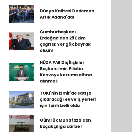
Dünya Kalitesi Dedeman
Artık Adana'da!
Cumhurbaşkanı
Erdoğan’dan 29 Ekim
çağrısı: Yer gök bayrak
olsun!
HÜDA PAR Dış İlişkiler
Başkanı İmir: Filistin
Konvoyu koruma altına
alınmalı
TOKİ'nin İzmir'de satışa
çıkaracağı ev ve iş yerleri
için tarih belli oldu
Gümrük Muhafaza'dan
kaçakçılığa darbe!