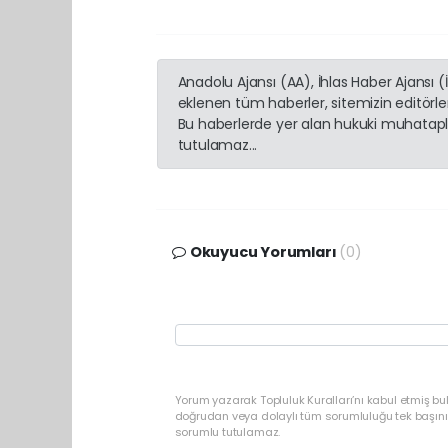
Anadolu Ajansı (AA), İhlas Haber Ajansı 
eklenen tüm haberler, sitemizin editörl
Bu haberlerde yer alan hukuki muhatapla
tutulamaz...
Okuyucu Yorumları
(0)
Yorum yazarak Topluluk Kuralları’nı kabul etmiş b
doğrudan veya dolaylı tüm sorumluluğu tek başınız
sorumlu tutulamaz.