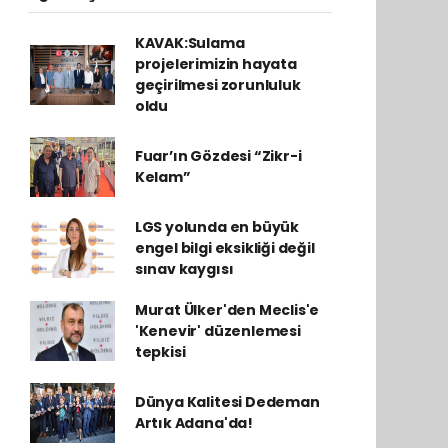
KAVAK:Sulama
projelerimizin hayata
geçirilmesi zorunluluk
oldu
Fuar’ın Gözdesi “Zikr-i
Kelam”
LGS yolunda en büyük
engel bilgi eksikliği değil
sınav kaygısı
Murat Ülker'den Meclis'e
'Kenevir' düzenlemesi
tepkisi
Dünya Kalitesi Dedeman
Artık Adana'da!