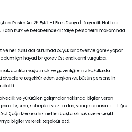
anı Rasim Arı, 25 Eylül - 1 Ekim Dünya İtfaiyecilik Haftası
 Fatih Kürk ve beraberindeki itfaiye personelini makamında
et ve her türlü acil durumda büyük bir özveriyle görev yapan
toplum için hayati bir görev üstlendiklerini vurguladı.
mak, canlıları yaşatmak ve güvenliği en iyi koşullarda
faiyecilere teşekkür eden Başkan Arı, bütün personelin
 iletti.
iyecilik ve yürütülen çalışmalar hakkında bilgiler veren
gının oluşumu, sebepleri ve zararları, yangın esnasında doğru
12 Acil Çağrı Merkezi hizmetleri başta olmak üzere çeşitli
’ya bilgiler vererek teşekkür etti.