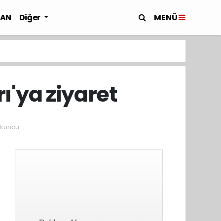
MENÜ
LAN
Diğer
ı'ya ziyaret
kundu.