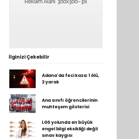
İlginizi Çekebilir
Adana'da feci kaza: 1 ölü,
2 yaralı
Ana sınıfı öğrencilerinin
muhteşem gösterisi
LGS yolunda en büyük
engel bilgi eksikliği değil
sınav kaygısı