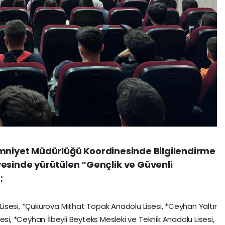
İl Emniyet Müdürlüğü Koordinesinde Bilgilendirme
esinde yürütülen “Gençlik ve Güvenli
;
isesi, *Çukurova Mithat Topak Anadolu Lisesi, *Ceyhan Yaltır
esi, *Ceyhan İlbeyli Beyteks Mesleki ve Teknik Anadolu Lisesi,