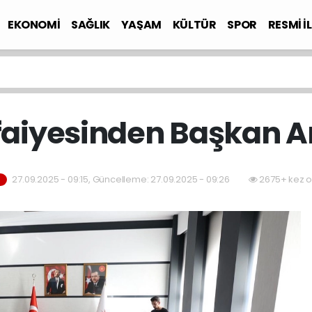
EKONOMİ
SAĞLIK
YAŞAM
KÜLTÜR
SPOR
RESMİ İ
faiyesinden Başkan Ar
27.09.2025 - 09:15, Güncelleme: 27.09.2025 - 09:26
2675+ kez o