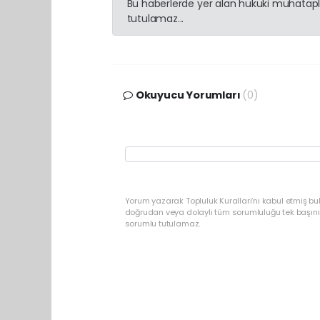
Bu haberlerde yer alan hukuki muhatapla
tutulamaz...
Okuyucu Yorumları
(0)
Yorum yazarak Topluluk Kuralları’nı kabul etmiş b
doğrudan veya dolaylı tüm sorumluluğu tek başınız
sorumlu tutulamaz.