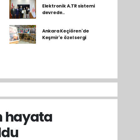
Elektronik A.TR sistemi
devrede..
Ankara Keçiören'de
Keşmir'e özel sergi
n hayata
ldu