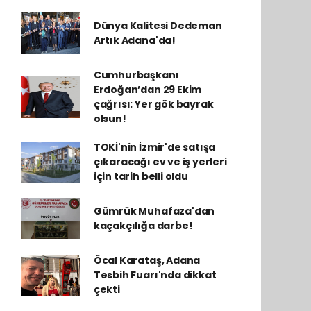
Dünya Kalitesi Dedeman
Artık Adana'da!
Cumhurbaşkanı
Erdoğan’dan 29 Ekim
çağrısı: Yer gök bayrak
olsun!
TOKİ'nin İzmir'de satışa
çıkaracağı ev ve iş yerleri
için tarih belli oldu
Gümrük Muhafaza'dan
kaçakçılığa darbe!
Öcal Karataş, Adana
Tesbih Fuarı'nda dikkat
çekti