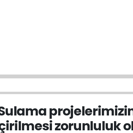
ulama projelerimizi
çirilmesi zorunluluk o