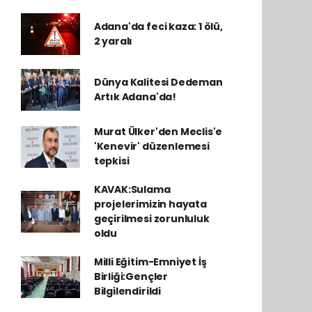
Adana'da feci kaza: 1 ölü,
2 yaralı
Dünya Kalitesi Dedeman
Artık Adana'da!
Murat Ülker'den Meclis'e
'Kenevir' düzenlemesi
tepkisi
KAVAK:Sulama
projelerimizin hayata
geçirilmesi zorunluluk
oldu
Milli Eğitim-Emniyet İş
Birliği:Gençler
Bilgilendirildi