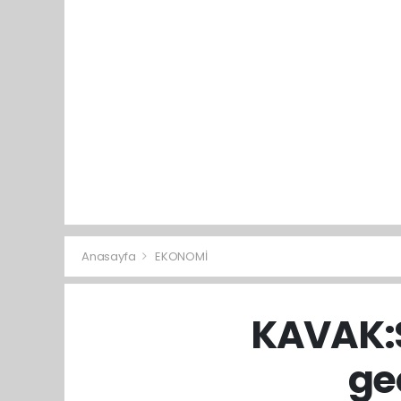
Anasayfa
EKONOMİ
KAVAK:S
ge