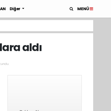
MENÜ
LAN
Diğer
ara aldı
kundu.