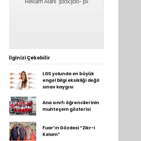
İlginizi Çekebilir
LGS yolunda en büyük
engel bilgi eksikliği değil
sınav kaygısı
Ana sınıfı öğrencilerinin
muhteşem gösterisi
Fuar’ın Gözdesi “Zikr-i
Kelam”