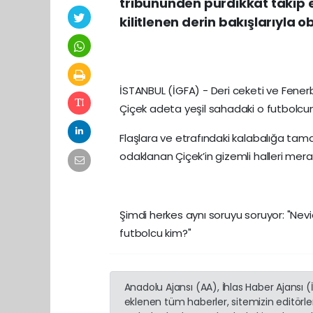
tribününden pürdikkat takip 
kilitlenen derin bakışlarıyla o
İSTANBUL (İGFA) - Deri ceketi ve Fenerb
Çiçek adeta yeşil sahadaki o futbolcunu
Flaşlara ve etrafındaki kalabalığa ta
odaklanan Çiçek’in gizemli halleri mera
Şimdi herkes aynı soruyu soruyor: "Nevid
futbolcu kim?"
Anadolu Ajansı (AA), İhlas Haber Ajansı 
eklenen tüm haberler, sitemizin editörl