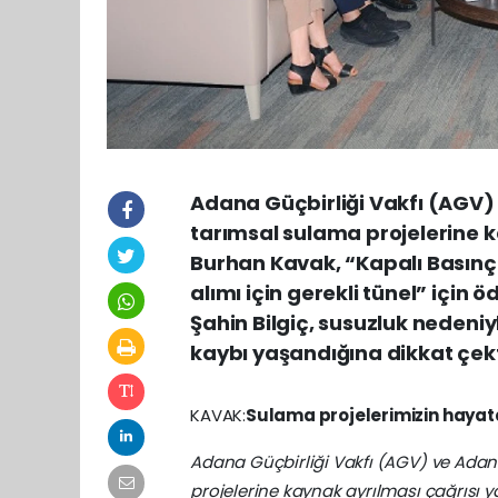
Adana Güçbirliği Vakfı (AGV)
tarımsal sulama projelerine k
Burhan Kavak, “Kapalı Basınç
alımı için gerekli tünel” için 
Şahin Bilgiç, susuzluk nedeni
kaybı yaşandığına dikkat çek
KAVAK:
Sulama projelerimizin hayata
Adana Güçbirliği Vakfı (AGV) ve Adan
projelerine kaynak ayrılması çağrısı 