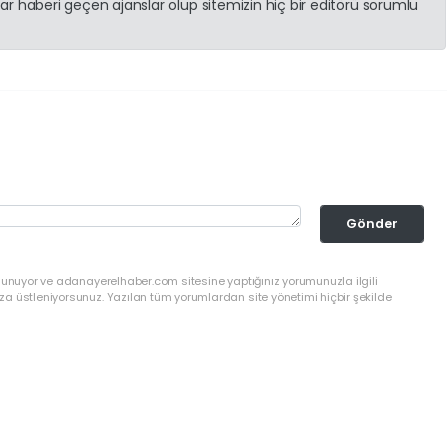
r haberi geçen ajanslar olup sitemizin hiç bir editörü sorumlu
Gönder
ulunuyor ve adanayerelhaber.com sitesine yaptığınız yorumunuzla ilgili
a üstleniyorsunuz. Yazılan tüm yorumlardan site yönetimi hiçbir şekilde