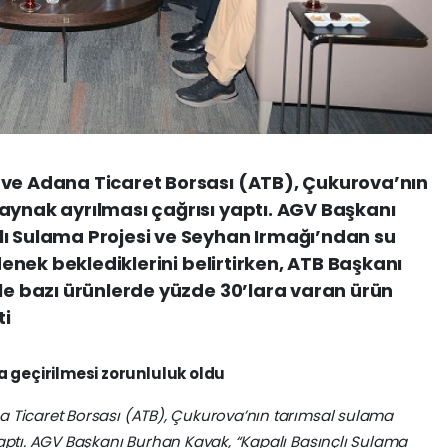
 ve Adana Ticaret Borsası (ATB), Çukurova’nın
aynak ayrılması çağrısı yaptı. AGV Başkanı
lı Sulama Projesi ve Seyhan Irmağı’ndan su
ödenek beklediklerini belirtirken, ATB Başkanı
yle bazı ürünlerde yüzde 30’lara varan ürün
ti
 geçirilmesi zorunluluk oldu
a Ticaret Borsası (ATB), Çukurova’nın tarımsal sulama
yaptı. AGV Başkanı Burhan Kavak, “Kapalı Basınçlı Sulama