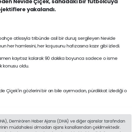
eden Nevide Çiçek, sahadaki bir futbolcuya
bjektiflere yakalandı.
ahçe atkısıyla tribünde asil bir duruş sergileyen Nevide
n her hamlesini, her koşusunu hafızasına kazır gibi izledi.
mamen kayıtsız kalarak 90 dakika boyunca sadece o isme
k konusu oldu.
e Çiçek'in gözlerini bir an bile ayırmadan, pürdikkat izlediği o
(İHA), Demirören Haber Ajansı (DHA) ve diğer ajanslar tarafından
erinin müdahalesi olmadan ajans kanallarından çekilmektedir.