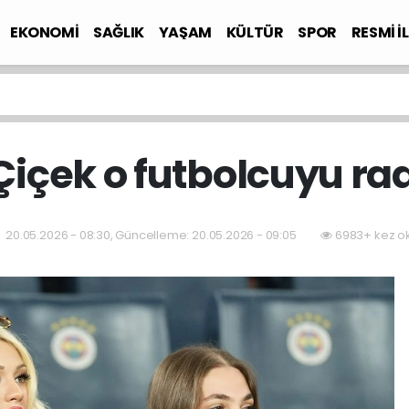
EKONOMİ
SAĞLIK
YAŞAM
KÜLTÜR
SPOR
RESMİ İ
Çiçek o futbolcuyu rad
20.05.2026 - 08:30, Güncelleme: 20.05.2026 - 09:05
6983+ kez o