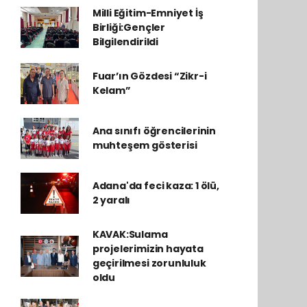
Milli Eğitim-Emniyet İş
Birliği:Gençler
Bilgilendirildi
Fuar’ın Gözdesi “Zikr-i
Kelam”
Ana sınıfı öğrencilerinin
muhteşem gösterisi
Adana'da feci kaza: 1 ölü,
2 yaralı
KAVAK:Sulama
projelerimizin hayata
geçirilmesi zorunluluk
oldu