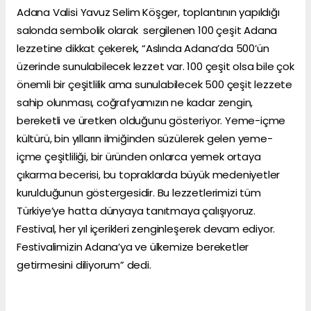
Adana Valisi Yavuz Selim Köşger, toplantının yapıldığı
salonda sembolik olarak sergilenen 100 çeşit Adana
lezzetine dikkat çekerek, “Aslında Adana’da 500’ün
üzerinde sunulabilecek lezzet var. 100 çeşit olsa bile çok
önemli bir çeşitlilik ama sunulabilecek 500 çeşit lezzete
sahip olunması, coğrafyamızın ne kadar zengin,
bereketli ve üretken olduğunu gösteriyor. Yeme-içme
kültürü, bin yılların ilmiğinden süzülerek gelen yeme-
içme çeşitliliği, bir üründen onlarca yemek ortaya
çıkarma becerisi, bu topraklarda büyük medeniyetler
kurulduğunun göstergesidir. Bu lezzetlerimizi tüm
Türkiye’ye hatta dünyaya tanıtmaya çalışıyoruz.
Festival, her yıl içerikleri zenginleşerek devam ediyor.
Festivalimizin Adana’ya ve ülkemize bereketler
getirmesini diliyorum” dedi.