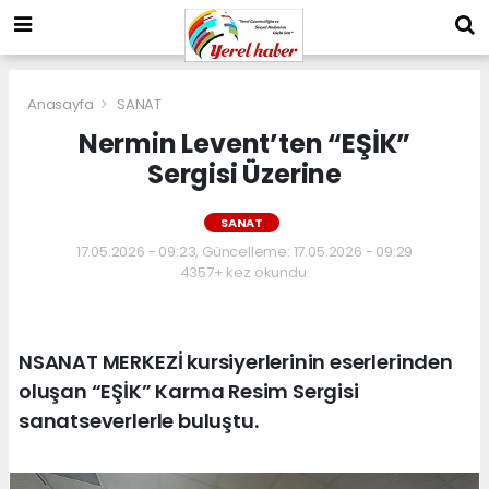
Anasayfa
SANAT
Nermin Levent’ten “EŞİK”
Sergisi Üzerine
SANAT
17.05.2026 - 09:23, Güncelleme: 17.05.2026 - 09:29
4357+ kez okundu.
NSANAT MERKEZİ kursiyerlerinin eserlerinden
oluşan “EŞİK” Karma Resim Sergisi
sanatseverlerle buluştu.