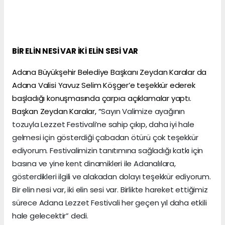
BİR ELİN NESİ VAR İKİ ELİN SESİ VAR
Adana Büyükşehir Belediye Başkanı Zeydan Karalar da
Adana Valisi Yavuz Selim Köşger’e teşekkür ederek
başladığı konuşmasında çarpıcı açıklamalar yaptı.
Başkan Zeydan Karalar, “
Sayın Valimize ayağının
tozuyla Lezzet Festivali’ne sahip çıkıp, daha iyi hale
gelmesi için gösterdiği çabadan ötürü çok teşekkür
ediyorum. Festivalimizin tanıtımına sağladığı katkı için
basına ve yine kent dinamikleri ile Adanalılara,
gösterdikleri ilgili ve alakadan dolayı teşekkür ediyorum.
Bir elin nesi var, iki elin sesi var. Birlikte hareket ettiğimiz
sürece Adana Lezzet Festivali her geçen yıl daha etkili
hale gelecektir” dedi.