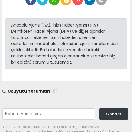
Anadolu Ajansı (AA), İhlas Haber Ajansı (İHA),
Demirören Haber Ajansı (DHA) ve diğer ajanslar
tarafından eklenen tüm haberler, sitemizin
editörlerinin müdahalesi olmadan ajans kanallarından
çekilmektedir. Bu haberlerde yer alan hukuki
muhataplar haberi geçen ajanslar olup sitemizin hiç
bir editörü sorumlu tutulamaz...
Okuyucu Yorumları
(0)
Gönder
Yorum yazarak Topluluk Kuralları’nı kabul etmiş bulunuyor ve
adanayerelhaber.com sitesine yaptığınız yorumunuzla ilgili doğrudan veya