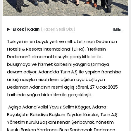
Erkek
|
Kadın
(Haberi Sesli Oku)
Türkiye’nin en büyük yerli ve milli otel zinciri Dedeman
Hotels & Resorts International (DHRI), "Herkesin
Dedeman"ı olma mottosuyla geniş kitleler ile
buluşmaya ve hizmet kalitesini yaygınlaştırmaya
devam ediyor. Adana'da Turin A.Ş. ile yapılan franchise
anlaşmasıyla misafirlerini ağırlamaya başlayan
Dedeman Adana’nın resmi açılış töreni, 27 Ocak 2025
tarihinde yoğun bir katılım ile gerçekleşti.
Açılışa Adana Valisi Yavuz Selim Köşger, Adana
Büyükşehir Belediye Başkanı Zeydan Karalar, Turin A.Ş.
Yönetim Kurulu Başkanı Kenan Şenbayrak, Yönetim
Kurulu Başkan Yardımcısı Burç Şenbayrak, Dedeman