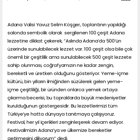
Adana Valisi Yavuz Selim Köşger, toplantının yapıldığı
salonda sembolik olarak sergilenen 100 çeşit Adana
lezzetine dikkat çekerek, “Aslında Adana’da 500’ün
üzerinde sunulabilecek lezzet var. 100 çeşit olsa bile çok
önemli bir çeşitlilik ama sunulabilecek 500 çeşit lezzete
sahip olunması, coğrafyamızın ne kadar zengin,
bereketli ve üretken olduğunu gösteriyor. Yeme-içme
kültürü, bin yılların ilmiğinden süzülerek gelen yeme-
içme çeşitliliği, bir üründen onlarca yemek ortaya
çıkarma becerisi, bu topraklarda büyük medeniyetler
kurulduğunun göstergesidir. Bu lezzetlerimizi tüm
Türkiye’ye hatta dünyaya tanıtmaya çalışıyoruz.
Festival, her yıl içerikleri zenginleşerek devam ediyor.
Festivalimizin Adana’ya ve ülkemize bereketler
getirmesini diliyorum” dedi.