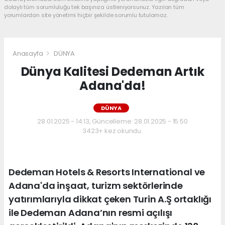
dolaylı tüm sorumluluğu tek başınıza üstleniyorsunuz. Yazılan tüm
yorumlardan site yönetimi hiçbir şekilde sorumlu tutulamaz.
Anasayfa
DÜNYA
Dünya Kalitesi Dedeman Artık
Adana'da!
DÜNYA
28.01.2025 - 14:13, Güncelleme: 28.01.2025 - 15:50
3423+ kez okundu.
Dedeman Hotels & Resorts International ve
Adana'da inşaat, turizm sektörlerinde
yatırımlarıyla dikkat çeken Turin A.Ş ortaklığı
ile Dedeman Adana’nın resmi açılışı