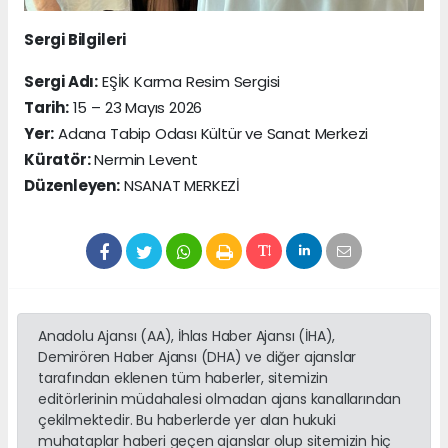
Sergi Bilgileri
Sergi Adı:
EŞİK Karma Resim Sergisi
Tarih:
15 – 23 Mayıs 2026
Yer:
Adana Tabip Odası Kültür ve Sanat Merkezi
Küratör:
Nermin Levent
Düzenleyen:
NSANAT MERKEZİ
Anadolu Ajansı (AA), İhlas Haber Ajansı (İHA),
Demirören Haber Ajansı (DHA) ve diğer ajanslar
tarafından eklenen tüm haberler, sitemizin
editörlerinin müdahalesi olmadan ajans kanallarından
çekilmektedir. Bu haberlerde yer alan hukuki
muhataplar haberi geçen ajanslar olup sitemizin hiç