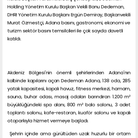
Holding Yönetim Kurulu Başkan Vekili Banu Dedeman,
DHRI Yönetim Kurulu Başkanı Ergün Demiray, Başkanvekili
Murat Özmestçi, Adana basını, gastronomi, ekonomi ve
turizm sektör basını temsilcileri ile çok sayıda davetli
katıldı.
Akdeniz Bölgesi'nin önemli şehirlerinden Adana'nın
kalbinde kapılarını açan Dedeman Adana, 138 oda, 285
yatak kapasitesi, kapalı havuz, fitness merkezi, hamam,
sauna, buhar odası, masaj odaları barındıran 1.200 m²
büyüklüğündeki spa alanı, 800 m² balo salonu, 3 adet
toplantı salonu, kafe-restoran, kuaför salonu ve kapalı
otoparkıyla hizmet vermeye başladı.
Şehrin içinde ama gürültüden uzak huzurlu bir ortam