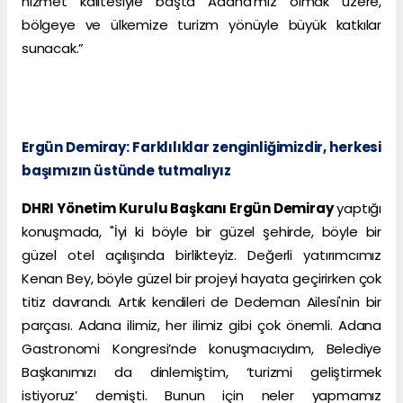
hizmet kalitesiyle başta Adana’mız olmak üzere,
bölgeye ve ülkemize turizm yönüyle büyük katkılar
sunacak.”
Ergün Demiray: Farklılıklar zenginliğimizdir, herkesi
başımızın üstünde tutmalıyız
DHRI Yönetim Kurulu Başkanı Ergün Demiray
yaptığı
konuşmada, "İyi ki böyle bir güzel şehirde, böyle bir
güzel otel açılışında birlikteyiz. Değerli yatırımcımız
Kenan Bey, böyle güzel bir projeyi hayata geçirirken çok
titiz davrandı. Artık kendileri de Dedeman Ailesi'nin bir
parçası. Adana ilimiz, her ilimiz gibi çok önemli. Adana
Gastronomi Kongresi’nde konuşmacıydım, Belediye
Başkanımızı da dinlemiştim, ‘turizmi geliştirmek
istiyoruz’ demişti. Bunun için neler yapmamız