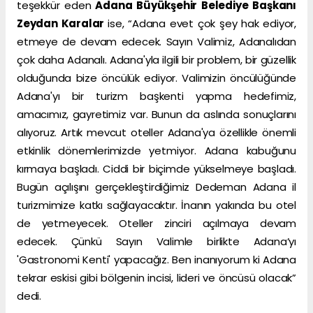
teşekkür eden
Adana Büyükşehir Belediye Başkanı
Zeydan Karalar
ise, “Adana evet çok şey hak ediyor,
etmeye de devam edecek. Sayın Valimiz, Adanalıdan
çok daha Adanalı. Adana'yla ilgili bir problem, bir güzellik
olduğunda bize öncülük ediyor. Valimizin öncülüğünde
Adana'yı bir turizm başkenti yapma hedefimiz,
amacımız, gayretimiz var. Bunun da aslında sonuçlarını
alıyoruz. Artık mevcut oteller Adana'ya özellikle önemli
etkinlik dönemlerimizde yetmiyor. Adana kabuğunu
kırmaya başladı. Ciddi bir biçimde yükselmeye başladı.
Bugün açılışını gerçekleştirdiğimiz Dedeman Adana il
turizmimize katkı sağlayacaktır. İnanın yakında bu otel
de yetmeyecek. Oteller zinciri açılmaya devam
edecek. Çünkü Sayın Valimle birlikte Adana’yı
'Gastronomi Kenti' yapacağız. Ben inanıyorum ki Adana
tekrar eskisi gibi bölgenin incisi, lideri ve öncüsü olacak”
dedi.