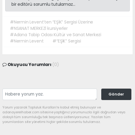
bir editörü sorumlu tutulamaz...
#Nermin Levent’ten “EŞİK” Sergisi Üzerine
#NSANAT MERKEZİ kursiyerler
#Adana Tabip Odası Kültür ve Sanat Merkezi
#Nermin Levent
#“EŞİK” Sergisi
Okuyucu Yorumları
(0)
Gönder
Yorum yazarak Topluluk Kuralları’nı kabul etmiş bulunuyor ve
adanayerelhaber.com sitesine yaptığınız yorumunuzla ilgili doğrudan veya
dolaylı tüm sorumluluğu tek başınıza üstleniyorsunuz. Yazılan tüm
yorumlardan site yönetimi hiçbir şekilde sorumlu tutulamaz.