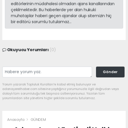
editörlerinin müdahalesi olmadan ajans kanallarından
çekilmektedir. Bu haberlerde yer alan hukuki
muhataplar haberi geçen ajanslar olup sitemizin hiç
bir editörü sorumlu tutulamaz...
Okuyucu Yorumları
(0)
Gönder
Yorum yazarak Topluluk Kuralları’nı kabul etmiş bulunuyor ve
adanayerelhaber.com sitesine yaptığınız yorumunuzla ilgili doğrudan veya
dolaylı tüm sorumluluğu tek başınıza üstleniyorsunuz. Yazılan tüm
yorumlardan site yönetimi hiçbir şekilde sorumlu tutulamaz.
Anasayfa
GÜNDEM