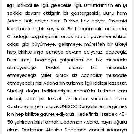
ilgili, istikbal ile ilgili, gelecekle ilgili. Umutlarımızın en iyi
şekilde devam ettiğinin bir göstergesidir. Bunu hem
Adana hak ediyor hem Türkiye hak ediyor. Ensemizi
karartacak hiçbir şey yok. Bir hengamenin ortasında,
Ortadoğu coğrafyasının ortasında bir güven ve istikrar
adası gibi büyümeye, gelişmeye, müreffeh bir ülkeyi
hep birlikte inşa etmeye devam ediyoruz, edeceğiz.
Bunu imajı bozmaya çalışanlara da biz müsaade
etmeyeceğiz. Devlet olarak biz müsaade
etmeyeceğiz. Millet olarak siz Adanalılar müsaade
etmeyeceksiniz. Adana'nın turizmle ilgili iddiası lezzettir.
Strateji doğru belirlenmiştir. Adana'da turizmin ana
ekseni, stratejisi lezzet üzerinden yürümesi lazım.
Gastronomi şehri olarak UNESCO Dünya listesine girmek
için hep birlikte gayret ediyoruz. Hedefimiz listedeki 45-
50 şehirden birisi olmak. Dedeman Adana, hayırlı uğurlu
olsun. Dedeman Ailesine Dedeman zincirini Adana'ya