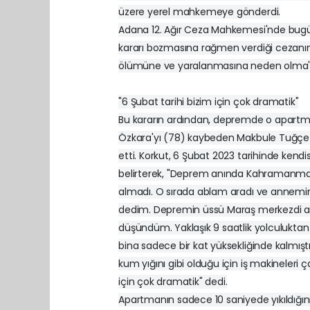
üzere yerel mahkemeye gönderdi.
Adana 12. Ağır Ceza Mahkemesi'nde bugün
kararı bozmasına rağmen verdiği cezanın a
ölümüne ve yaralanmasına neden olma' s
"6 Şubat tarihi bizim için çok dramatik"
Bu kararın ardından, depremde o apart
Özkara'yı (78) kaybeden Makbule Tuğçe Ko
etti. Korkut, 6 Şubat 2023 tarihinde ke
belirterek, "Deprem anında Kahramanmar
almadı. O sırada ablam aradı ve annemin o
dedim. Depremin üssü Maraş merkezdi a
düşündüm. Yaklaşık 9 saatlik yolculukta
bina sadece bir kat yüksekliğinde kalmıştı
kum yığını gibi olduğu için iş makineleri 
için çok dramatik" dedi.
Apartmanın sadece 10 saniyede yıkıldığın