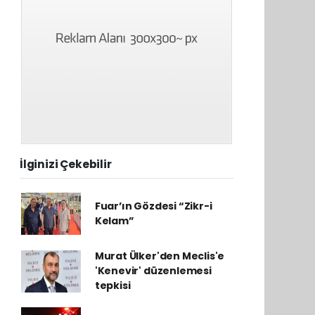
İlginizi Çekebilir
Fuar’ın Gözdesi “Zikr-i
Kelam”
Murat Ülker'den Meclis'e
'Kenevir' düzenlemesi
tepkisi