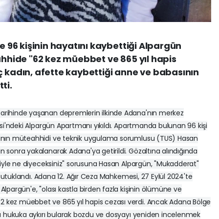
96 kişinin hayatını kaybettiği Alpargün
hide "62 kez müebbet ve 865 yıl hapis
ç kadın, afette kaybettiği anne ve babasının
ti.
rihinde yaşanan depremlerin ilkinde Adana'nın merkez
si'ndeki Alpargün Apartmanı yıkıldı. Apartmanda bulunan 96 kişi
anın müteahhidi ve teknik uygulama sorumlusu (TUS) Hasan
sonra yakalanarak Adana'ya getirildi. Gözaltına alındığında
siyle ne diyeceksiniz" sorusuna Hasan Alpargün, "Mukadderat"
 tutuklandı. Adana 12. Ağır Ceza Mahkemesi, 27 Eylül 2024'te
lpargün'e, "olası kastla birden fazla kişinin ölümüne ve
kez müebbet ve 865 yıl hapis cezası verdi. Ancak Adana Bölge
yı hukuka aykırı bularak bozdu ve dosyayı yeniden incelenmek