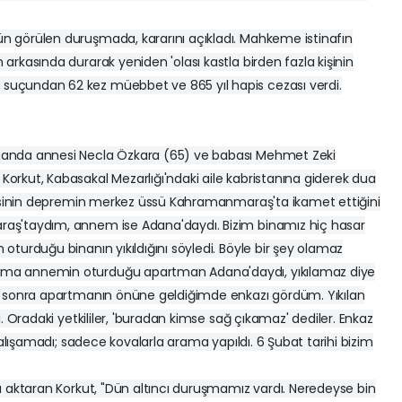
 görülen duruşmada, kararını açıkladı. Mahkeme istinafın
rkasında durarak yeniden 'olası kastla birden fazla kişinin
uçundan 62 kez müebbet ve 865 yıl hapis cezası verdi.
manda annesi Necla Özkara (65) ve babası Mehmet Zeki
rkut, Kabasakal Mezarlığı'ndaki aile kabristanına giderek dua
ndisinin depremin merkez üssü Kahramanmaraş'ta ikamet ettiğini
aş'taydım, annem ise Adana'daydı. Bizim binamız hiç hasar
turduğu binanın yıkıldığını söyledi. Böyle bir şey olamaz
ma annemin oturduğu apartman Adana'daydı, yıkılamaz diye
n sonra apartmanın önüne geldiğimde enkazı gördüm. Yıkılan
. Oradaki yetkililer, 'buradan kimse sağ çıkamaz' dediler. Enkaz
çalışamadı; sadece kovalarla arama yapıldı. 6 Şubat tarihi bizim
ı aktaran Korkut, "Dün altıncı duruşmamız vardı. Neredeyse bin