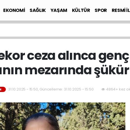
EKONOMİ
SAĞLIK
YAŞAM
KÜLTÜR
SPOR
RESMİ İ
ekor ceza alınca genç
nın mezarında şükür 
31.10.2025 - 15:50, Güncelleme: 31.10.2025 - 15:50
4864+ kez o
M