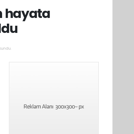
n hayata
ldu
kundu.