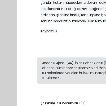
gündür hukuk mücadelemiz devam ediyor.
cezalandırdı. Hak ettiği cezayı aldığını 
ardından işi ehline bırakır, rant uğruna i
sonuna kadar biz buradaydık. Hukuk mücade
Kaynak:İHA
Anadolu Ajansı (AA), İhlas Haber Ajansı 
eklenen tüm haberler, sitemizin editörl
Bu haberlerde yer alan hukuki muhatapla
tutulamaz...
Okuyucu Yorumları
(0)