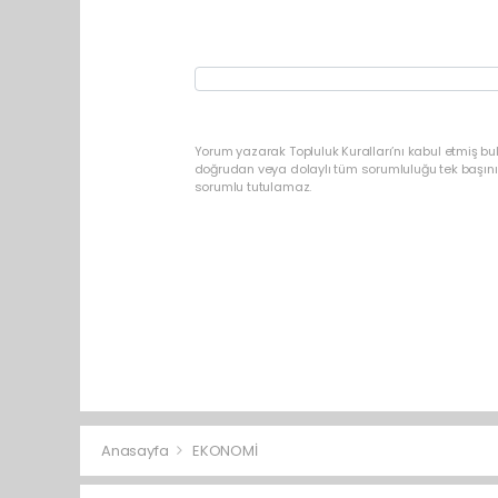
Yorum yazarak Topluluk Kuralları’nı kabul etmiş b
doğrudan veya dolaylı tüm sorumluluğu tek başınız
sorumlu tutulamaz.
Anasayfa
EKONOMİ