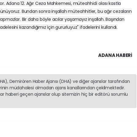
 Adana 12. Ağır Ceza Mahkemesi, müteahhidi olası kastla
düşünüyoruz. Bundan sonra inşallah müteahhitler, bu ağır cezaların
ş yapmazlar. Bir daha böyle acılar yaşamayız inşallah. Başından
lesini kazandığımız için gururluyuz" ifadelerini kullandı.
ADANA HABERİ
(İHA), Demirören Haber Ajansı (DHA) ve diğer ajanslar tarafından
erinin müdahalesi olmadan ajans kanallarından çekilmektedir.
r haberi geçen ajanslar olup sitemizin hiç bir editörü sorumlu