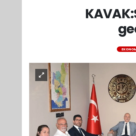
KAVAK:S
ge
EKONOM