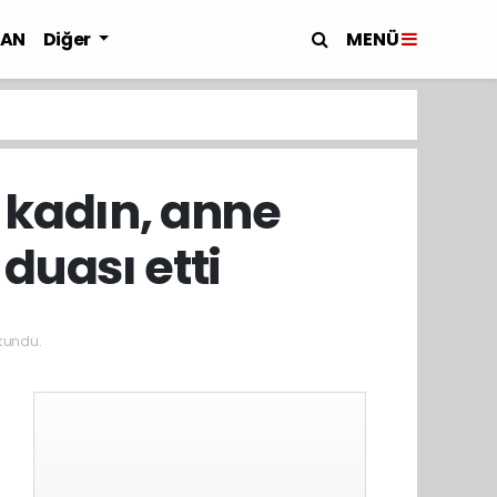
MENÜ
LAN
Diğer
 kadın, anne
duası etti
kundu.