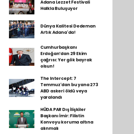
Adana Lezzet Festivali
Halkla Buluşuyor
Dünya Kalitesi Dedeman
Artık Adana'da!
Cumhurbaşkanı
Erdoğan’dan 29 Ekim
çağrısı: Yer gök bayrak
olsun!
The Intercept: 7
Temmuz'dan bu yana 273
ABD askeri öldü veya
yaralandı
HÜDA PAR Dış İlişkiler
Başkanı İmir: Filistin
Konvoyu koruma altına
alınmalı