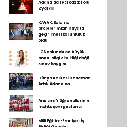
Adana'da feci kaza: 1 ölü,
2 yaralı
KAVAK:Sulama
projelerimizin hayata
geçirilmesi zorunluluk
oldu
LGS yolunda en büyük
engel bilgi eksikliği değil
sınav kaygısı
Dünya Kalitesi Dedeman
Artık Adana'da!
Ana sınıfı öğrencilerinin
muhteşem gösterisi
Milli Eğitim-Emniyet İş
Birliği:Gençler