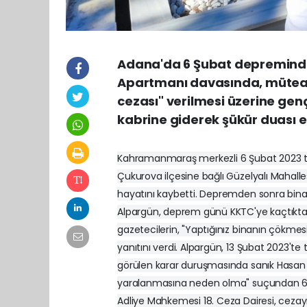
Adana'da 6 Şubat depreminde 
Apartmanı davasında, müteah
cezası" verilmesi üzerine gen
kabrine giderek şükür duası et
Kahramanmaraş merkezli 6 Şubat 2023 ta
Çukurova ilçesine bağlı Güzelyalı Mahalle
hayatını kaybetti. Depremden sonra bin
Alpargün, deprem günü KKTC'ye kaçtıktan 
gazetecilerin, "Yaptığınız binanın çökme
yanıtını verdi. Alpargün, 13 Şubat 2023'te
görülen karar duruşmasında sanık Hasan A
yaralanmasına neden olma" suçundan 62 
Adliye Mahkemesi 18. Ceza Dairesi, ceza