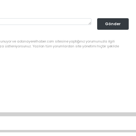
Gönder
ulunuyor ve adanayerelhaber.com sitesine yaptığınız yorumunuzla ilgili
a üstleniyorsunuz. Yazılan tüm yorumlardan site yönetimi hiçbir şekilde