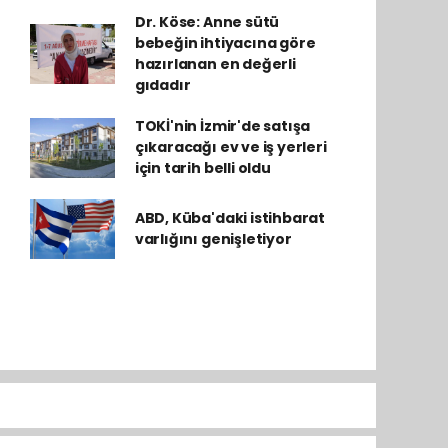
Dr. Köse: Anne sütü
bebeğin ihtiyacına göre
hazırlanan en değerli
gıdadır
TOKİ'nin İzmir'de satışa
çıkaracağı ev ve iş yerleri
için tarih belli oldu
ABD, Küba'daki istihbarat
varlığını genişletiyor