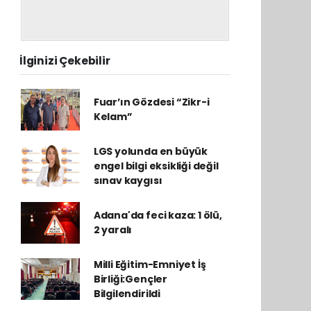
İlginizi Çekebilir
Fuar’ın Gözdesi “Zikr-i
Kelam”
LGS yolunda en büyük
engel bilgi eksikliği değil
sınav kaygısı
Adana'da feci kaza: 1 ölü,
2 yaralı
Milli Eğitim-Emniyet İş
Birliği:Gençler
Bilgilendirildi