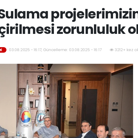
ulama projelerimizi
çirilmesi zorunluluk o
03.08.2025 - 16:17, Güncelleme: 03.08.2025 - 16:17
3212+ kez o
İ