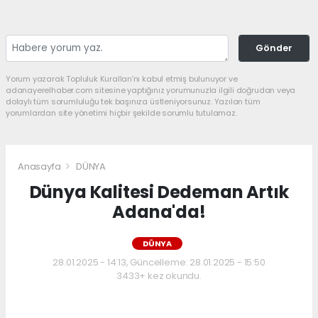
Gönder
Yorum yazarak Topluluk Kuralları’nı kabul etmiş bulunuyor ve
adanayerelhaber.com sitesine yaptığınız yorumunuzla ilgili doğrudan veya
dolaylı tüm sorumluluğu tek başınıza üstleniyorsunuz. Yazılan tüm
yorumlardan site yönetimi hiçbir şekilde sorumlu tutulamaz.
Anasayfa
DÜNYA
Dünya Kalitesi Dedeman Artık
Adana'da!
DÜNYA
28.01.2025 - 14:13, Güncelleme: 28.01.2025 - 15:50
3433+ kez okundu.