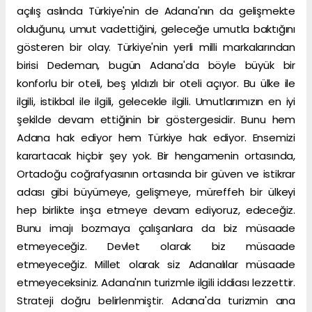
açılış aslında Türkiye'nin de Adana'nın da gelişmekte
olduğunu, umut vadettiğini, geleceğe umutla baktığını
gösteren bir olay. Türkiye'nin yerli milli markalarından
birisi Dedeman, bugün Adana'da böyle büyük bir
konforlu bir oteli, beş yıldızlı bir oteli açıyor. Bu ülke ile
ilgili, istikbal ile ilgili, gelecekle ilgili. Umutlarımızın en iyi
şekilde devam ettiğinin bir göstergesidir. Bunu hem
Adana hak ediyor hem Türkiye hak ediyor. Ensemizi
karartacak hiçbir şey yok. Bir hengamenin ortasında,
Ortadoğu coğrafyasının ortasında bir güven ve istikrar
adası gibi büyümeye, gelişmeye, müreffeh bir ülkeyi
hep birlikte inşa etmeye devam ediyoruz, edeceğiz.
Bunu imajı bozmaya çalışanlara da biz müsaade
etmeyeceğiz. Devlet olarak biz müsaade
etmeyeceğiz. Millet olarak siz Adanalılar müsaade
etmeyeceksiniz. Adana'nın turizmle ilgili iddiası lezzettir.
Strateji doğru belirlenmiştir. Adana'da turizmin ana