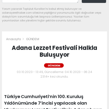
Yorum yazarak Topluluk Kuralları’nı kabul etmiş bulunuyor ve
adanayerelhaber.com sitesine yaptığınız yorumunuzla ilgili doğrudan veya
dolaylı tüm sorumluluğu tek başınıza üstleniyorsunuz. Yazılan tüm
yorumlardan site yönetimi hiçbir şekilde sorumlu tutulamaz.
Anasayfa
GÜNDEM
Adana Lezzet Festivali Halkla
Buluşuyor
GÜNDEM
03.10.2023 - 13:49, Güncelleme: 04.10.2023 - 06:24
2314+ kez okundu.
Türkiye Cumhuriyeti’nin 100. Kuruluş
Yıldönümünde 7’incisi yapılacak olan