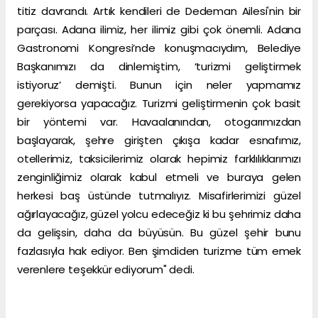
titiz davrandı. Artık kendileri de Dedeman Ailesi'nin bir
parçası. Adana ilimiz, her ilimiz gibi çok önemli. Adana
Gastronomi Kongresi’nde konuşmacıydım, Belediye
Başkanımızı da dinlemiştim, ‘turizmi geliştirmek
istiyoruz’ demişti. Bunun için neler yapmamız
gerekiyorsa yapacağız. Turizmi geliştirmenin çok basit
bir yöntemi var. Havaalanından, otogarımızdan
başlayarak, şehre girişten çıkışa kadar esnafımız,
otellerimiz, taksicilerimiz olarak hepimiz farklılıklarımızı
zenginliğimiz olarak kabul etmeli ve buraya gelen
herkesi baş üstünde tutmalıyız. Misafirlerimizi güzel
ağırlayacağız, güzel yolcu edeceğiz ki bu şehrimiz daha
da gelişsin, daha da büyüsün. Bu güzel şehir bunu
fazlasıyla hak ediyor. Ben şimdiden turizme tüm emek
verenlere teşekkür ediyorum" dedi.