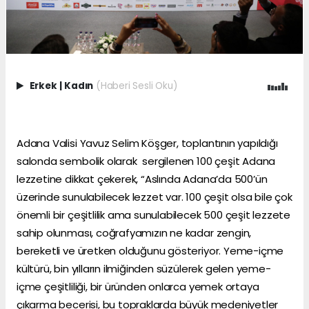
Erkek
|
Kadın
(Haberi Sesli Oku)
Adana Valisi Yavuz Selim Köşger, toplantının yapıldığı
salonda sembolik olarak sergilenen 100 çeşit Adana
lezzetine dikkat çekerek, “Aslında Adana’da 500’ün
üzerinde sunulabilecek lezzet var. 100 çeşit olsa bile çok
önemli bir çeşitlilik ama sunulabilecek 500 çeşit lezzete
sahip olunması, coğrafyamızın ne kadar zengin,
bereketli ve üretken olduğunu gösteriyor. Yeme-içme
kültürü, bin yılların ilmiğinden süzülerek gelen yeme-
içme çeşitliliği, bir üründen onlarca yemek ortaya
çıkarma becerisi, bu topraklarda büyük medeniyetler