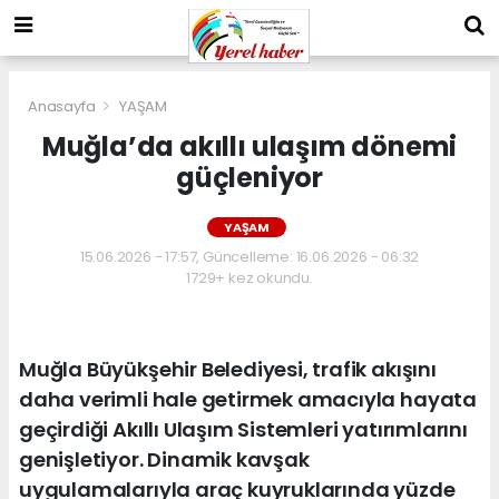
Anasayfa
YAŞAM
Muğla’da akıllı ulaşım dönemi
güçleniyor
YAŞAM
15.06.2026 - 17:57, Güncelleme: 16.06.2026 - 06:32
1729+ kez okundu.
Muğla Büyükşehir Belediyesi, trafik akışını
daha verimli hale getirmek amacıyla hayata
geçirdiği Akıllı Ulaşım Sistemleri yatırımlarını
genişletiyor. Dinamik kavşak
uygulamalarıyla araç kuyruklarında yüzde