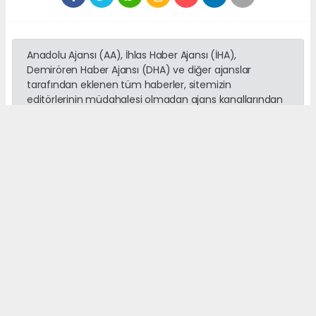
Anadolu Ajansı (AA), İhlas Haber Ajansı (İHA),
Demirören Haber Ajansı (DHA) ve diğer ajanslar
tarafından eklenen tüm haberler, sitemizin
editörlerinin müdahalesi olmadan ajans kanallarından
çekilmektedir. Bu haberlerde yer alan hukuki
muhataplar haberi geçen ajanslar olup sitemizin hiç
bir editörü sorumlu tutulamaz...
Okuyucu Yorumları
(0)
Gönder
Yorum yazarak Topluluk Kuralları’nı kabul etmiş bulunuyor ve
adanayerelhaber.com sitesine yaptığınız yorumunuzla ilgili doğrudan veya