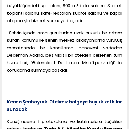
büyüklüğündeki spa alanı, 800 m² balo salonu, 3 adet
toplantı salonu, kafe-restoran, kuaför salonu ve kapalı
otoparkıyla hizmet vermeye başladı.
Şehrin içinde ama gürültüden uzak huzurlu bir ortam
sunan, konumu ile şehrin merkez lokasyonlarına yürüyüş
mesafesinde bir konaklama deneyimi vadeden
Dedeman Adana, beş yıldızlı bir otelden beklenen tüm
hizmetleri, ‘Geleneksel Dedeman Misafirperverliği’ ile
konuklarına sunmaya başladı.
Kenan Şenbayrak: Otelimiz bölgeye büyük katkılar
sunacak
Konuşmasına il protokolüne ve katılımcılara teşekkür
ederek başlayan
Turin A.Ş. Yönetim Kurulu Başkanı