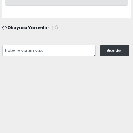
Okuyucu Yorumları
(0)
Gönder
Yorum yazarak Topluluk Kuralları’nı kabul etmiş bulunuyor ve
adanayerelhaber.com sitesine yaptığınız yorumunuzla ilgili doğrudan veya
dolaylı tüm sorumluluğu tek başınıza üstleniyorsunuz. Yazılan tüm
yorumlardan site yönetimi hiçbir şekilde sorumlu tutulamaz.
haber paketi
haber scripti
haber yazılımı
Tüm hakları saklı tutulmaktadır.Copyright 2026©
Haber Yazılımı:
Web Aksiyon ®