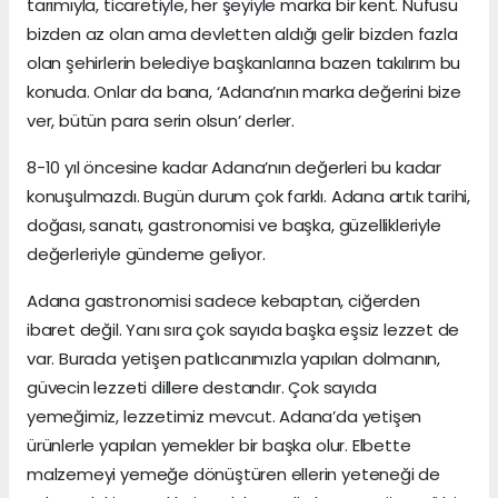
tarımıyla, ticaretiyle, her şeyiyle marka bir kent. Nüfusu
bizden az olan ama devletten aldığı gelir bizden fazla
olan şehirlerin belediye başkanlarına bazen takılırım bu
konuda. Onlar da bana, ‘Adana’nın marka değerini bize
ver, bütün para serin olsun’ derler.
8-10 yıl öncesine kadar Adana’nın değerleri bu kadar
konuşulmazdı. Bugün durum çok farklı. Adana artık tarihi,
doğası, sanatı, gastronomisi ve başka, güzellikleriyle
değerleriyle gündeme geliyor.
Adana gastronomisi sadece kebaptan, ciğerden
ibaret değil. Yanı sıra çok sayıda başka eşsiz lezzet de
var. Burada yetişen patlıcanımızla yapılan dolmanın,
güvecin lezzeti dillere destandır. Çok sayıda
yemeğimiz, lezzetimiz mevcut. Adana’da yetişen
ürünlerle yapılan yemekler bir başka olur. Elbette
malzemeyi yemeğe dönüştüren ellerin yeteneği de