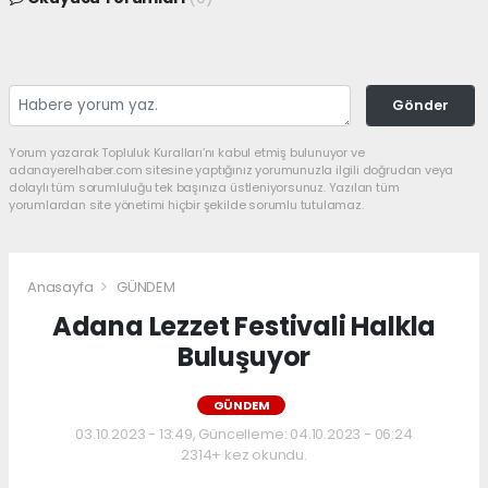
Gönder
Yorum yazarak Topluluk Kuralları’nı kabul etmiş bulunuyor ve
adanayerelhaber.com sitesine yaptığınız yorumunuzla ilgili doğrudan veya
dolaylı tüm sorumluluğu tek başınıza üstleniyorsunuz. Yazılan tüm
yorumlardan site yönetimi hiçbir şekilde sorumlu tutulamaz.
Anasayfa
GÜNDEM
Adana Lezzet Festivali Halkla
Buluşuyor
GÜNDEM
03.10.2023 - 13:49, Güncelleme: 04.10.2023 - 06:24
2314+ kez okundu.