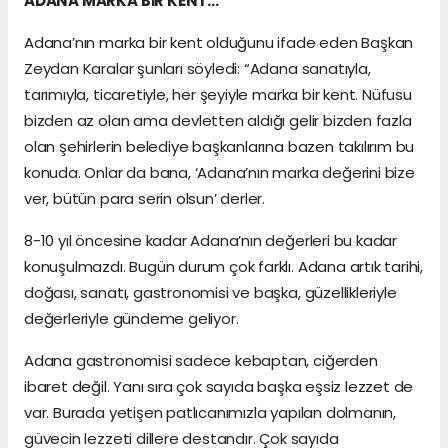
ADANA MARKA BİR KENT…
Adana’nın marka bir kent olduğunu ifade eden Başkan
Zeydan Karalar şunları söyledi: “Adana sanatıyla,
tarımıyla, ticaretiyle, her şeyiyle marka bir kent. Nüfusu
bizden az olan ama devletten aldığı gelir bizden fazla
olan şehirlerin belediye başkanlarına bazen takılırım bu
konuda. Onlar da bana, ‘Adana’nın marka değerini bize
ver, bütün para serin olsun’ derler.
8-10 yıl öncesine kadar Adana’nın değerleri bu kadar
konuşulmazdı. Bugün durum çok farklı. Adana artık tarihi,
doğası, sanatı, gastronomisi ve başka, güzellikleriyle
değerleriyle gündeme geliyor.
Adana gastronomisi sadece kebaptan, ciğerden
ibaret değil. Yanı sıra çok sayıda başka eşsiz lezzet de
var. Burada yetişen patlıcanımızla yapılan dolmanın,
güvecin lezzeti dillere destandır. Çok sayıda