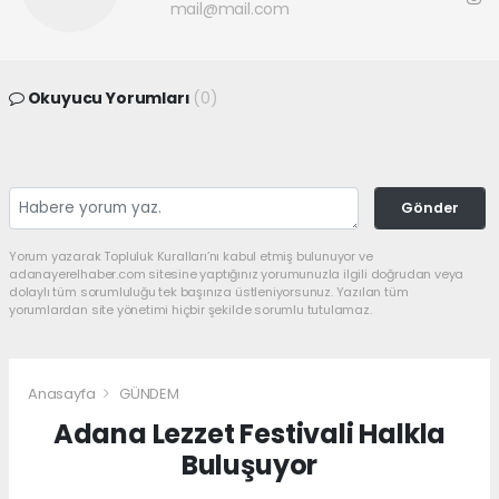
mail@mail.com
Okuyucu Yorumları
(0)
Gönder
Yorum yazarak Topluluk Kuralları’nı kabul etmiş bulunuyor ve
adanayerelhaber.com sitesine yaptığınız yorumunuzla ilgili doğrudan veya
dolaylı tüm sorumluluğu tek başınıza üstleniyorsunuz. Yazılan tüm
yorumlardan site yönetimi hiçbir şekilde sorumlu tutulamaz.
Anasayfa
GÜNDEM
Adana Lezzet Festivali Halkla
Buluşuyor