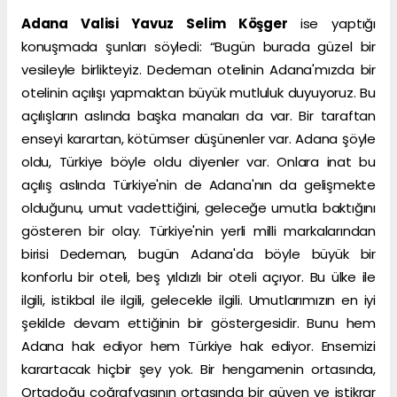
Adana Valisi Yavuz Selim Köşger
ise yaptığı
konuşmada şunları söyledi: “Bugün burada güzel bir
vesileyle birlikteyiz. Dedeman otelinin Adana'mızda bir
otelinin açılışı yapmaktan büyük mutluluk duyuyoruz. Bu
açılışların aslında başka manaları da var. Bir taraftan
enseyi karartan, kötümser düşünenler var. Adana şöyle
oldu, Türkiye böyle oldu diyenler var. Onlara inat bu
açılış aslında Türkiye'nin de Adana'nın da gelişmekte
olduğunu, umut vadettiğini, geleceğe umutla baktığını
gösteren bir olay. Türkiye'nin yerli milli markalarından
birisi Dedeman, bugün Adana'da böyle büyük bir
konforlu bir oteli, beş yıldızlı bir oteli açıyor. Bu ülke ile
ilgili, istikbal ile ilgili, gelecekle ilgili. Umutlarımızın en iyi
şekilde devam ettiğinin bir göstergesidir. Bunu hem
Adana hak ediyor hem Türkiye hak ediyor. Ensemizi
karartacak hiçbir şey yok. Bir hengamenin ortasında,
Ortadoğu coğrafyasının ortasında bir güven ve istikrar