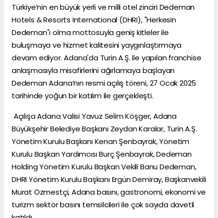
Türkiye’nin en büyük yerli ve milli otel zinciri Dedeman
Hotels & Resorts International (DHRI), "Herkesin
Dedeman"ı olma mottosuyla geniş kitleler ile
buluşmaya ve hizmet kalitesini yaygınlaştırmaya
devam ediyor. Adana'da Turin A.Ş. ile yapılan franchise
anlaşmasıyla misafirlerini ağırlamaya başlayan
Dedeman Adana’nın resmi açılış töreni, 27 Ocak 2025
tarihinde yoğun bir katılım ile gerçekleşti.
Açılışa Adana Valisi Yavuz Selim Köşger, Adana
Büyükşehir Belediye Başkanı Zeydan Karalar, Turin A.Ş.
Yönetim Kurulu Başkanı Kenan Şenbayrak, Yönetim
Kurulu Başkan Yardımcısı Burç Şenbayrak, Dedeman
Holding Yönetim Kurulu Başkan Vekili Banu Dedeman,
DHRI Yönetim Kurulu Başkanı Ergün Demiray, Başkanvekili
Murat Özmestçi, Adana basını, gastronomi, ekonomi ve
turizm sektör basını temsilcileri ile çok sayıda davetli
katıldı.