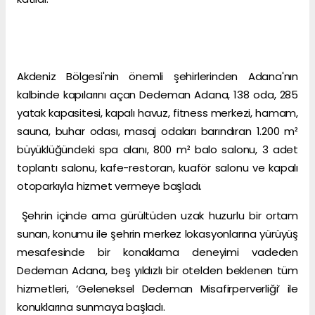
Akdeniz Bölgesi'nin önemli şehirlerinden Adana'nın
kalbinde kapılarını açan Dedeman Adana, 138 oda, 285
yatak kapasitesi, kapalı havuz, fitness merkezi, hamam,
sauna, buhar odası, masaj odaları barındıran 1.200 m²
büyüklüğündeki spa alanı, 800 m² balo salonu, 3 adet
toplantı salonu, kafe-restoran, kuaför salonu ve kapalı
otoparkıyla hizmet vermeye başladı.
Şehrin içinde ama gürültüden uzak huzurlu bir ortam
sunan, konumu ile şehrin merkez lokasyonlarına yürüyüş
mesafesinde bir konaklama deneyimi vadeden
Dedeman Adana, beş yıldızlı bir otelden beklenen tüm
hizmetleri, ‘Geleneksel Dedeman Misafirperverliği’ ile
konuklarına sunmaya başladı.