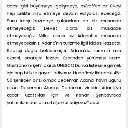
adası gibi büyümeye, gelişmeye, müreffeh bir ülkeyi
hep birlikte inşa etmeye devam ediyoruz, edeceğiz.
Bunu imajı bozmaya çalışanlara da biz müsaade
etmeyeceğiz. Devlet olarak biz müsaade
etmeyeceğiz. Millet olarak siz Adanalılar müsaade
etmeyeceksiniz. Adana'nın turizmle ilgili iddiası lezzettir.
Strateji doğru belirlenmiştir. Adana'da turizmin ana
ekseni, stratejisi lezzet üzerinden yürümesi lazım.
Gastronomi şehri olarak UNESCO Dünya listesine girmek
için hep birlikte gayret ediyoruz. Hedefimiz listedeki 45-
50 şehirden birisi olmak. Dedeman Adana, hayırlı uğurlu
olsun. Dedeman Ailesine Dedeman zincirini Adana'ya
kadar uzattıkları için ve Kenan Şenbayrak’a
yatırımlarından ötürü teşekkür ediyoruz” dedi.