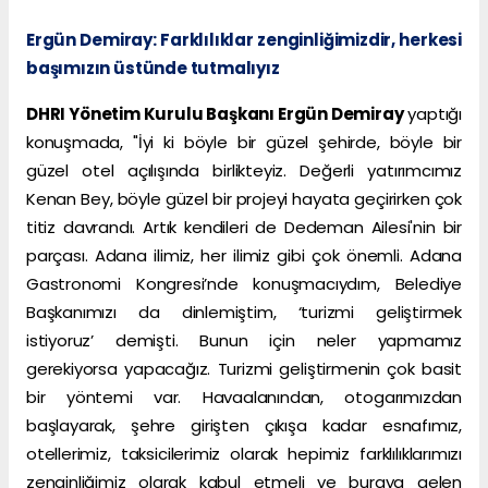
Ergün Demiray: Farklılıklar zenginliğimizdir, herkesi
başımızın üstünde tutmalıyız
DHRI Yönetim Kurulu Başkanı Ergün Demiray
yaptığı
konuşmada, "İyi ki böyle bir güzel şehirde, böyle bir
güzel otel açılışında birlikteyiz. Değerli yatırımcımız
Kenan Bey, böyle güzel bir projeyi hayata geçirirken çok
titiz davrandı. Artık kendileri de Dedeman Ailesi'nin bir
parçası. Adana ilimiz, her ilimiz gibi çok önemli. Adana
Gastronomi Kongresi’nde konuşmacıydım, Belediye
Başkanımızı da dinlemiştim, ‘turizmi geliştirmek
istiyoruz’ demişti. Bunun için neler yapmamız
gerekiyorsa yapacağız. Turizmi geliştirmenin çok basit
bir yöntemi var. Havaalanından, otogarımızdan
başlayarak, şehre girişten çıkışa kadar esnafımız,
otellerimiz, taksicilerimiz olarak hepimiz farklılıklarımızı
zenginliğimiz olarak kabul etmeli ve buraya gelen