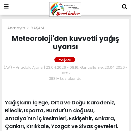
Anasayfa
YAŞAM
Meteoroloji'den kuvvetli yağış
uyarısı
YAŞAM
(AA) - Anadolu Ajansı | 23.04.2026 - 08:16, Güncelleme: 23.04.2026 -
08:57
3881+ kez okundu.
Yağışların İç Ege, Orta ve Doğu Karadeniz,
Bilecik, Isparta, Burdur'un doğusu,
Antalya'nın iç kesimleri, Eskişehir, Ankara,
Çankırı, Kırıkkale, Yozgat ve Sivas çevreleri,