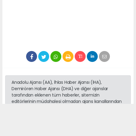
Anadolu Ajansı (AA), İhlas Haber Ajansı (İHA),
Demirören Haber Ajansı (DHA) ve diğer ajanslar
tarafından eklenen tüm haberler, sitemizin
editörlerinin müdahalesi olmadan ajans kanallarından
çekilmektedir. Bu haberlerde yer alan hukuki
muhataplar haberi geçen ajanslar olup sitemizin hiç
bir editörü sorumlu tutulamaz...