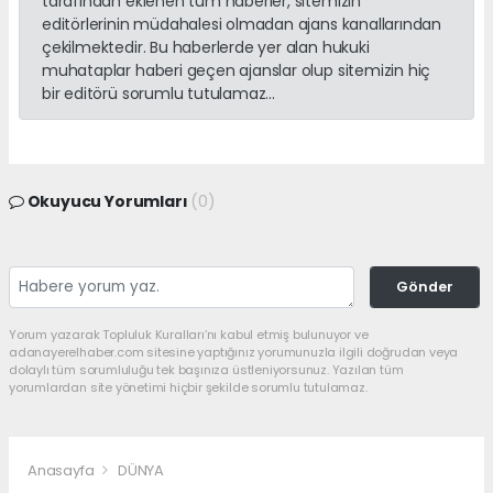
tarafından eklenen tüm haberler, sitemizin
editörlerinin müdahalesi olmadan ajans kanallarından
çekilmektedir. Bu haberlerde yer alan hukuki
muhataplar haberi geçen ajanslar olup sitemizin hiç
bir editörü sorumlu tutulamaz...
Okuyucu Yorumları
(0)
Gönder
Yorum yazarak Topluluk Kuralları’nı kabul etmiş bulunuyor ve
adanayerelhaber.com sitesine yaptığınız yorumunuzla ilgili doğrudan veya
dolaylı tüm sorumluluğu tek başınıza üstleniyorsunuz. Yazılan tüm
yorumlardan site yönetimi hiçbir şekilde sorumlu tutulamaz.
Anasayfa
DÜNYA