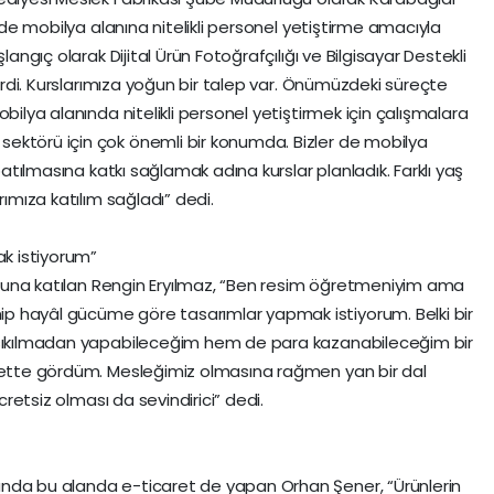
i’de mobilya alanına nitelikli personel yetiştirme amacıyla
langıç olarak Dijital Ürün Fotoğrafçılığı ve Bilgisayar Destekli
girdi. Kurslarımıza yoğun bir talep var. Önümüzdeki süreçte
bilya alanında nitelikli personel yetiştirmek için çalışmalara
ektörü için çok önemli bir konumda. Bizler de mobilya
apatılmasına katkı sağlamak adına kurslar planladık. Farklı yaş
rımıza katılım sağladı” dedi.
k istiyorum”
kursuna katılan Rengin Eryılmaz, “Ben resim öğretmeniyim ama
p hayâl gücüme göre tasarımlar yapmak istiyorum. Belki bir
m sıkılmadan yapabileceğim hem de para kazanabileceğim bir
rnette gördüm. Mesleğimiz olmasına rağmen yan bir dal
Ücretsiz olması da sevindirici” dedi.
nda bu alanda e-ticaret de yapan Orhan Şener, “Ürünlerin