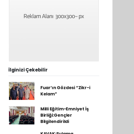
İlginizi Çekebilir
Fuar’ın Gözdesi “Zikr-i
Kelam”
Milli Eğitim-Emniyet İş
Birliği:Gençler
Bilgilendirildi
KAVAK:Sulama