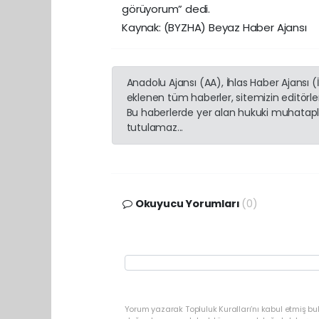
görüyorum” dedi.
Kaynak: (BYZHA) Beyaz Haber Ajansı
Anadolu Ajansı (AA), İhlas Haber Ajansı 
eklenen tüm haberler, sitemizin editörl
Bu haberlerde yer alan hukuki muhatapla
tutulamaz...
Okuyucu Yorumları
(0)
Yorum yazarak Topluluk Kuralları’nı kabul etmiş b