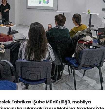
Meslek Fabrikası Şube Müdürlüğü, mobilya
htiyacını karşılamak üzere Mobilya Akademi’de