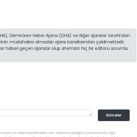
(İHA), Demirören Haber Ajansı (DHA) ve diğer ajanslar tarafından
erinin müdahalesi olmadan ajans kanallarından çekilmektedir.
r haberi geçen ajanslar olup sitemizin hiç bir editörü sorumlu
Gönder
ulunuyor ve adanayerelhaber.com sitesine yaptığınız yorumunuzla ilgili