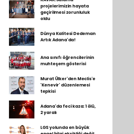
projelerimizin hayata
geçirilmesi zorunluluk
oldu
Dünya Kalitesi Dedeman
Artık Adana'da!
Ana sınıfı öğrencilerinin
muhteşem gösterisi
Murat Ülker'den Meclis'e
'Kenevir' düzenlemesi
tepkisi
Adana'da feci kaza: 1 ölü,
2 yaralı
LGS yolunda en büyük
engel bilgi eksikliği değil