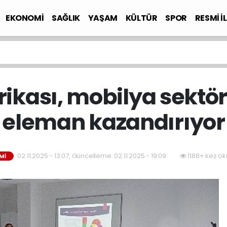
EKONOMİ
SAĞLIK
YAŞAM
KÜLTÜR
SPOR
RESMİ İ
ikası, mobilya sektörü
eleman kazandırıyor
02.11.2025 - 13:07, Güncelleme: 02.11.2025 - 19:09
1188+ kez ok
Mİ