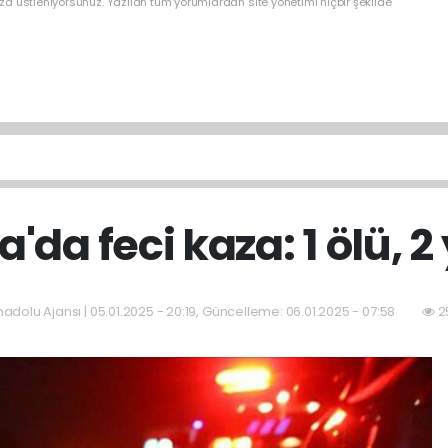
a üstleniyorsunuz. Yazılan tüm yorumlardan site yönetimi hiçbir şekilde
'da feci kaza: 1 ölü, 2 
adolu Ajansı | 05.01.2025 - 20:19, Güncelleme: 06.01.2025 - 07:58
2