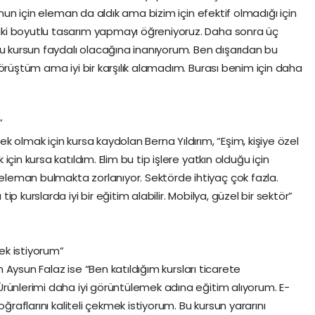
unun için eleman da aldık ama bizim için efektif olmadığı için
ki boyutlu tasarım yapmayı öğreniyoruz. Daha sonra üç
Bu kursun faydalı olacağına inanıyorum. Ben dışarıdan bu
örüştüm ama iyi bir karşılık alamadım. Burası benim için daha
”
 olmak için kursa kaydolan Berna Yıldırım, “Eşim, kişiye özel
çin kursa katıldım. Elim bu tip işlere yatkın olduğu için
eman bulmakta zorlanıyor. Sektörde ihtiyaç çok fazla.
 kurslarda iyi bir eğitim alabilir. Mobilya, güzel bir sektör”
mek istiyorum”
an Aysun Falaz ise “Ben katıldığım kursları ticarete
rünlerimi daha iyi görüntülemek adına eğitim alıyorum. E-
ğraflarını kaliteli çekmek istiyorum. Bu kursun yararını