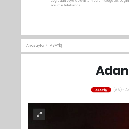
doğrudan veya dolaylı tüm sorumluluğu tek başınız
sorumlu tutulamaz.
Anasayfa
ASAYİŞ
Adana
(AA) - An
ASAYİŞ