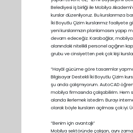
Belediyesi iş birliği ile Mobilya Akadem
kurslar düzenliyoruz. Bu kurslarımıza baş
İki Boyutlu Çizim kurslarımız faaliyete 
yeni kurslarımızın planlamasını yapıp mo
devam edeceğiz. Karabağlar, mobilya s
alanındaki nitelikli personel açığının k
grubu ve cinsiyetten pek çok kişi kursla
“Hayâl gücüme göre tasarımlar yapma
Bilgisayar Destekli İki Boyutlu Çizim 
şu anda çalışmıyorum. AutoCAD öğreni
mobilya firmasında çalışabilirim. He
alanda ilerlemek istedim. Burayı inte
olarak böyle kursların açılması çok iyi. 
“Benim için avantajlı”
Mobilya sektöründe çalışan, aynı zama