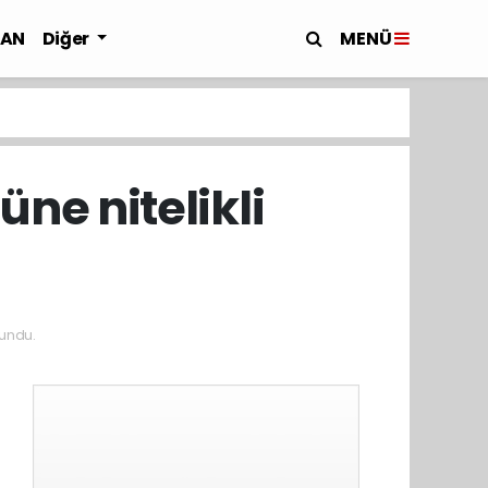
MENÜ
LAN
Diğer
ne nitelikli
undu.