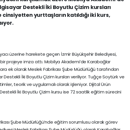
ilgisayar Destekli İki Boyutlu Çizim kursları
cinsiyetten yurttaşların katıldığı iki kurs,
sıyor.
iyacı üzerine harekete geçen İzmir Büyükşehir Belediyesi,
ek bir projeye imza attı. Mobilya Akademi’de Karabağlar
lara ek olarak Meslek Fabrikası Şube Müdürlüğü tarafından
ar Destekli İki Boyutlu Çizim kursları veriliyor. Tuğçe Soytürk ve
mler, teorik ve uygulamalı olarak işleniyor. Dijital Ürün
 Destekli İki Boyutlu Çizim kursu ise 72 saatlik eğitim sürecini
brikası Şube Müdürlüğü’nde eğitim sorumlusu olarak görev
ediyesi Meslek Fabrikası Şube Müdürlüğü olarak Karabağlar