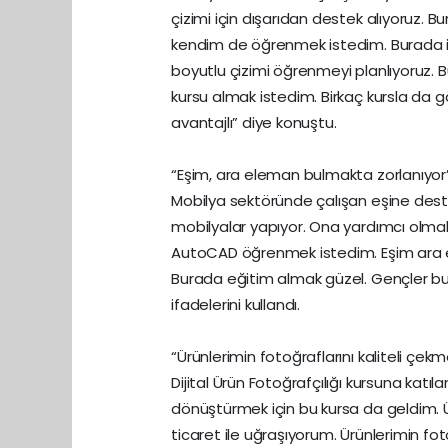
çizimi için dışarıdan destek alıyoruz. B
kendim de öğrenmek istedim. Burada i
boyutlu çizimi öğrenmeyi planlıyoruz. 
kursu almak istedim. Birkaç kursla da g
avantajlı” diye konuştu.
“Eşim, ara eleman bulmakta zorlanıyor
Mobilya sektöründe çalışan eşine destek
mobilyalar yapıyor. Ona yardımcı olmak i
AutoCAD öğrenmek istedim. Eşim ara el
Burada eğitim almak güzel. Gençler bu tip
ifadelerini kullandı.
“Ürünlerimin fotoğraflarını kaliteli çek
Dijital Ürün Fotoğrafçılığı kursuna katıl
dönüştürmek için bu kursa da geldim. Ü
ticaret ile uğraşıyorum. Ürünlerimin foto