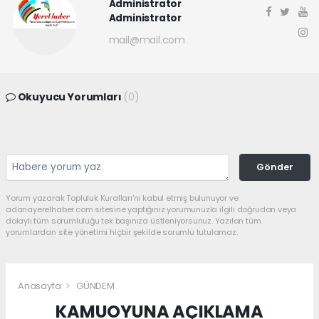
Administrator
Administrator
mail@mail.com
Okuyucu Yorumları
(0)
Gönder
Yorum yazarak Topluluk Kuralları’nı kabul etmiş bulunuyor ve
adanayerelhaber.com sitesine yaptığınız yorumunuzla ilgili doğrudan veya
dolaylı tüm sorumluluğu tek başınıza üstleniyorsunuz. Yazılan tüm
yorumlardan site yönetimi hiçbir şekilde sorumlu tutulamaz.
Anasayfa
GÜNDEM
KAMUOYUNA AÇIKLAMA