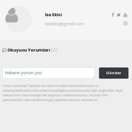
İsa Ekici
isaekici@gmail.com
Okuyucu Yorumları
(0)
Gönder
Yorum yazarak Topluluk Kuralları’nı kabul etmiş bulunuyor ve
adanayerelhaber.com sitesine yaptığınız yorumunuzla ilgili doğrudan veya
dolaylı tüm sorumluluğu tek başınıza üstleniyorsunuz. Yazılan tüm
yorumlardan site yönetimi hiçbir şekilde sorumlu tutulamaz.