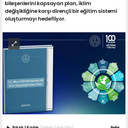
bileşenlerini kapsayan plan, iklim
değişikliğine karşı dirençli bir eğitim sistemi
oluşturmayı hedefliyor.
Erkek
|
Kadın
(Haberi Sesli Oku)