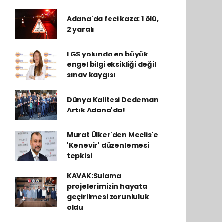
Adana'da feci kaza: 1 ölü,
2 yaralı
LGS yolunda en büyük
engel bilgi eksikliği değil
sınav kaygısı
Dünya Kalitesi Dedeman
Artık Adana'da!
Murat Ülker'den Meclis'e
'Kenevir' düzenlemesi
tepkisi
KAVAK:Sulama
projelerimizin hayata
geçirilmesi zorunluluk
oldu