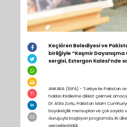
Keçiören Belediyesi ve Pakist
birliğiyle “Keşmir Dayanışm
sergisi, Estergon Kalesi’nde s
ANKARA (İGFA) - Türkiye ile Pakistan 
hakları ihlallerine dikkat çekmek amac
Dr. Atila Zorlu, Pakistan İslam Cumhuriy
büyükelçilik mensupları ve çok sayıda va
duruşuyla başlayan programda, iki ülkeni
gerçekleştirildi.