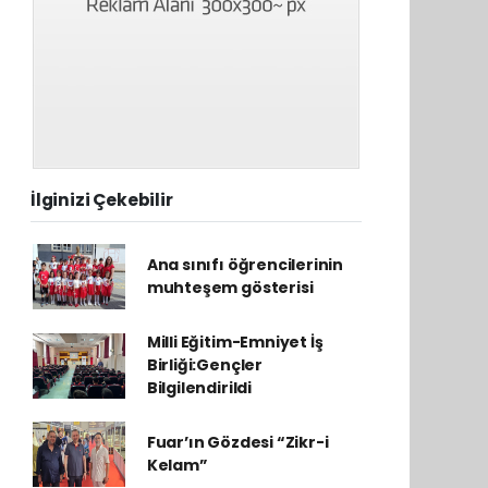
İlginizi Çekebilir
Ana sınıfı öğrencilerinin
muhteşem gösterisi
Milli Eğitim-Emniyet İş
Birliği:Gençler
Bilgilendirildi
Fuar’ın Gözdesi “Zikr-i
Kelam”