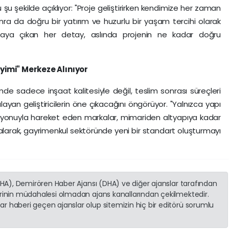
nu şu şekilde açıklıyor: "Proje geliştirirken kendimize her zaman
onra da doğru bir yatırım ve huzurlu bir yaşam tercihi olarak
aya çıkan her detay, aslında projenin ne kadar doğru
eyimi" Merkeze Alınıyor
de sadece inşaat kalitesiyle değil, teslim sonrası süreçleri
ayan geliştiricilerin öne çıkacağını öngörüyor. "Yalnızca yapı
zyonuyla hareket eden markalar, mimariden altyapıya kadar
 alarak, gayrimenkul sektöründe yeni bir standart oluşturmayı
(İHA), Demirören Haber Ajansı (DHA) ve diğer ajanslar tarafından
erinin müdahalesi olmadan ajans kanallarından çekilmektedir.
r haberi geçen ajanslar olup sitemizin hiç bir editörü sorumlu