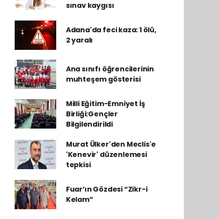
sınav kaygısı
Adana'da feci kaza: 1 ölü,
2 yaralı
Ana sınıfı öğrencilerinin
muhteşem gösterisi
Milli Eğitim-Emniyet İş
Birliği:Gençler
Bilgilendirildi
Murat Ülker'den Meclis'e
'Kenevir' düzenlemesi
tepkisi
Fuar’ın Gözdesi “Zikr-i
Kelam”