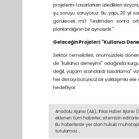
projelerini tasarlarken izledikleri vizyo
şu soruyu soruyoruz: Bu yapı, 20 yıl s
görülecek mi? Teslimden sonra ort
planlandığının bir aynasıdır."
Geleceğin Projeleri: "Kullanıcı Den
Sektör temsilcileri, önümüzdeki dönem
de "kullanıcı deneyimi" odağında kurgul
değil, yaşam standardı tasarlama" vi
her detayı bütüncül bir yaklaşımla ele
hedefliyor.
Anadolu Ajansı (AA), İhlas Haber Ajansı 
eklenen tüm haberler, sitemizin editörl
Bu haberlerde yer alan hukuki muhatapla
tutulamaz...