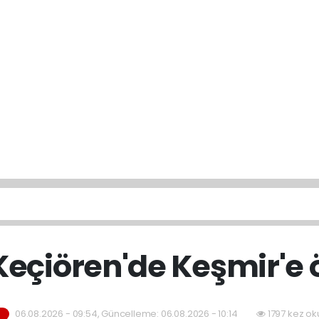
eçiören'de Keşmir'e ö
06.08.2026 - 09:54, Güncelleme: 06.08.2026 - 10:14
1797 kez ok