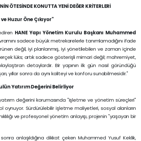
NİN ÖTESİNDE
KONUTTA YENİ DEĞER KRİTERLERİ
 ve Huzur Öne Çıkıyor"
ndiren
HANE Yapı
Y
ö
netim Kurulu Başkanı Muhammed
" kavramını sadece büyük metrekarelerle tanımlamadığını ifade
rünen değil, iyi planlanmış, iyi yönetilebilen ve zaman içinde
Gerçek lüks; artık sadece gösterişli mimari değil; mahremiyet,
laylaştıran detaylardır. Bir yapının ilk gün nasıl göründüğü
arı, yıllar sonra da aynı kaliteyi ve konforu sunabilmesidir."
lün Yatırı
m De
ğerini Belirliyor
 yatırım değerini korumasında "işletme ve yönetim süreçleri"
ol oynuyor. Sürdürülebilir işletme maliyetleri, sosyal alanların
nıklılığı ve profesyonel yönetim anlayışı, projenin "yaşayan bir
sonra anlaşıldığına dikkat çeken Muhammed Yusuf Keklik,