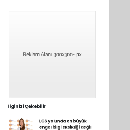
İlginizi Çekebilir
LGS yolunda en büyük
engel bilgi eksikliği değil