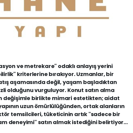
syon ve metrekare" odaklı anlayış yerini
irlik" kriterlerine bırakıyor. Uzmanlar, bir
 satış aşamasında değil, yaşam başladıktan
zli olduğunu vurguluyor. Konut satın alma
an değişimle birlikte mimari estetikten; aidat
ltyapının uzun ömürlülüğünden, ortak alanların
ktör temsilcileri, tüketicinin artık "sadece bir
şam deneyimi" satın almak istediğini belirtiyor…