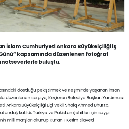
an İslam Cumhuriyeti Ankara Büyükelçiliği iş
a Günü” kapsamında düzenlenen fotoğraf
anatseverlerle buluştu.
arasındaki dostluğu pekiştirmek ve Keşmir’de yaşanan insan
ıyla düzenlenen sergiye; Keçiören Belediye Başkan Yardımcısı
eti Ankara Büyükelçiliği Elçi Vekili Shaiq Ahmed Bhutto,
tandaş katıldı. Türkiye ve Pakistan şehitleri için saygı
n milli marşları okunup Kur’an-ı Kerim tilaveti