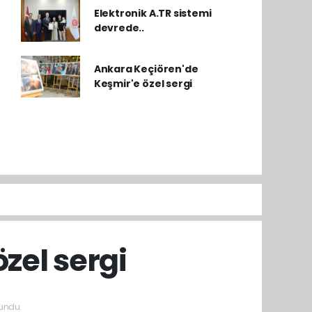
Elektronik A.TR sistemi
devrede..
Ankara Keçiören'de
Keşmir'e özel sergi
zel sergi
undu.