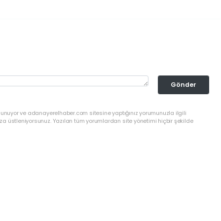
Gönder
ulunuyor ve adanayerelhaber.com sitesine yaptığınız yorumunuzla ilgili
a üstleniyorsunuz. Yazılan tüm yorumlardan site yönetimi hiçbir şekilde