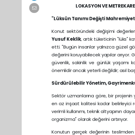
LOKASYON VE METREKARE
"L
üksü
n Tan
ımı Değişti Mahremiyet
Konut sektöründeki değişimi değerle
Yusuf Keklik
, artık tüketicinin "lüks
etti. "Bugün insanlar yalnızca güzel gö
değerini koruyabilecek yapılar arıyor. 
güvenlik, sakinlik ve günlük yaşamı ko
önemlidir ancak yeterli değildir; asıl baş
Sürdürülebilir Y
ö
netim, Gayrimenku
Sektör uzmanlarına göre, bir projenin
en az inşaat kalitesi kadar belirleyici r
verimli kullanımı, teknik altyapının daya
organizma" olarak değerini artırıyor.
Konutun gerçek değerinin teslimden 