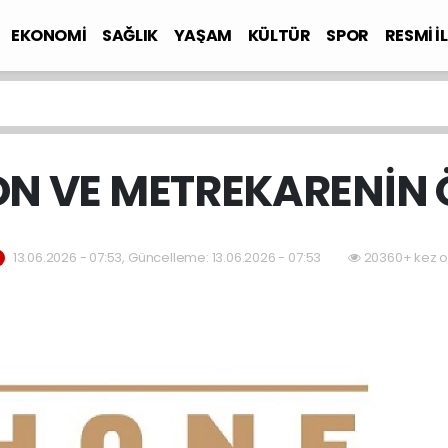
EKONOMİ
SAĞLIK
YAŞAM
KÜLTÜR
SPOR
RESMİ İ
N VE METREKARENİN 
13.06.2026 - 07:53, Güncelleme: 13.06.2026 - 07:53
20360+ kez o