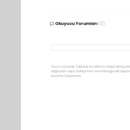
Okuyucu Yorumları
(0)
Yorum yazarak Topluluk Kuralları’nı kabul etmiş b
doğrudan veya dolaylı tüm sorumluluğu tek başınız
sorumlu tutulamaz.