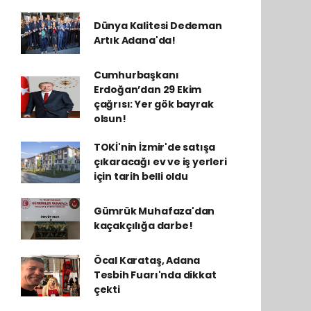
Dünya Kalitesi Dedeman
Artık Adana'da!
Cumhurbaşkanı
Erdoğan’dan 29 Ekim
çağrısı: Yer gök bayrak
olsun!
TOKİ'nin İzmir'de satışa
çıkaracağı ev ve iş yerleri
için tarih belli oldu
Gümrük Muhafaza'dan
kaçakçılığa darbe!
Öcal Karataş, Adana
Tesbih Fuarı'nda dikkat
çekti