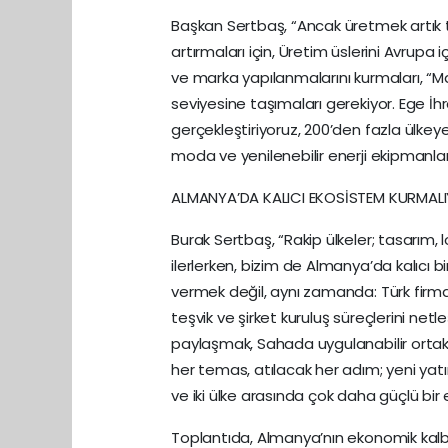
Başkan Sertbaş, “Ancak üretmek artık t
artırmaları için, Üretim üslerini Avrupa
ve marka yapılanmalarını kurmaları, “Ma
seviyesine taşımaları gerekiyor. Ege İhrac
gerçekleştiriyoruz, 200’den fazla ülkey
moda ve yenilenebilir enerji ekipmanlar
ALMANYA’DA KALICI EKOSİSTEM KURMALI
Burak Sertbaş, “Rakip ülkeler; tasarım, loj
ilerlerken, bizim de Almanya’da kalıcı b
vermek değil, aynı zamanda: Türk firmala
teşvik ve şirket kuruluş süreçlerini net
paylaşmak, Sahada uygulanabilir ortakl
her temas, atılacak her adım; yeni yatı
ve iki ülke arasında çok daha güçlü bir
Toplantıda, Almanya’nın ekonomik kalb