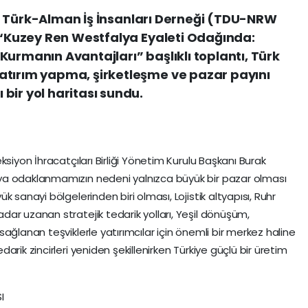
 ile Türk-Alman İş İnsanları Derneği (TDU-NRW
n “Kuzey Ren Westfalya Eyaleti Odağında:
Kurmanın Avantajları” başlıklı toplantı, Türk
atırım yapma, şirketleşme ve pazar payını
bir yol haritası sundu.
siyon İhracatçıları Birliği Yönetim Kurulu Başkanı Burak
ya odaklanmamızın nedeni yalnızca büyük bir pazar olması
 sanayi bölgelerinden biri olması, Lojistik altyapısı, Ruhr
ar uzanan stratejik tedarik yolları, Yeşil dönüşüm,
ağlanan teşviklerle yatırımcılar için önemli bir merkez haline
rik zincirleri yeniden şekillenirken Türkiye güçlü bir üretim
I