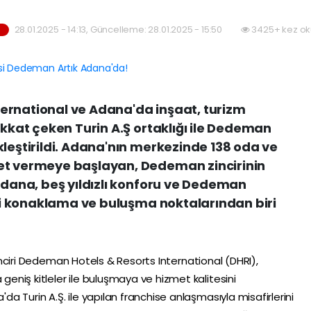
28.01.2025 - 14:13, Güncelleme: 28.01.2025 - 15:50
3425+ kez ok
ernational ve Adana'da inşaat, turizm
ikkat çeken Turin A.Ş ortaklığı ile Dedeman
kleştirildi. Adana'nın merkezinde 138 oda ve
et vermeye başlayan, Dedeman zincirinin
 Adana, beş yıldızlı konforu ve Dedeman
emli konaklama ve buluşma noktalarından biri
 zinciri Dedeman Hotels & Resorts International (DHRI),
niş kitleler ile buluşmaya ve hizmet kalitesini
 Turin A.Ş. ile yapılan franchise anlaşmasıyla misafirlerini