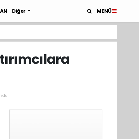
MENÜ
LAN
Diğer
tırımcılara
ndu.