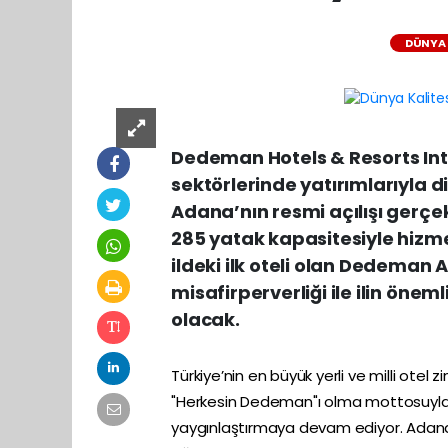
DÜNYA
Dedeman Hotels & Resorts Int
sektörlerinde yatırımlarıyla d
Adana’nın resmi açılışı gerçe
285 yatak kapasitesiyle hizm
ildeki ilk oteli olan Dedeman
misafirperverliği ile ilin ön
olacak.
Türkiye’nin en büyük yerli ve milli otel
"Herkesin Dedeman"ı olma mottosuyla ge
yaygınlaştırmaya devam ediyor. Adana'da