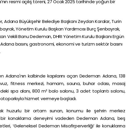
 resmi açılış töreni, 27 Ocak 2025 tarihinde yoğun bir
er, Adana Büyükşehir Belediye Başkanı Zeydan Karalar, Turin
bayrak, Yönetim Kurulu Başkan Yardımcısı Burç Şenbayrak,
n Vekili Banu Dedeman, DHRI Yönetim Kurulu Başkanı Ergün
 Adana basını, gastronomi, ekonomi ve turizm sektör basını
.
nden Adana'nın kalbinde kapılarını açan Dedeman Adana, 138
avuz, fitness merkezi, hamam, sauna, buhar odası, masaj
ndeki spa alanı, 800 m² balo salonu, 3 adet toplantı salonu,
ı otoparkıyla hizmet vermeye başladı.
ak huzurlu bir ortam sunan, konumu ile şehrin merkez
de bir konaklama deneyimi vadeden Dedeman Adana, beş
tleri, ‘Geleneksel Dedeman Misafirperverliği’ ile konuklarına