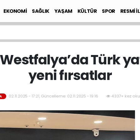
EKONOMİ
SAĞLIK
YAŞAM
KÜLTÜR
SPOR
RESMİ İ
Westfalya’da Türk ya
yeni fırsatlar
02.11.2025 - 17:21, Güncelleme: 02.11.2025 - 19:16
4337+ kez oku
A