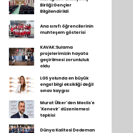
Birliği:Gençler
Bilgilendirildi
Ana sınıfı öğrencilerinin
muhteşem gösterisi
KAVAK:Sulama
projelerimizin hayata
geçirilmesi zorunluluk
oldu
LGS yolunda en büyük
engel bilgi eksikliği değil
sınav kaygısı
Murat Ülker'den Meclis'e
'Kenevir' düzenlemesi
tepkisi
Dünya Kalitesi Dedeman