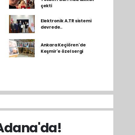
çekti
Elektronik A.TR sistemi
devrede..
Ankara Keçiören'de
Keşmir'e özel sergi
 Adana'da!