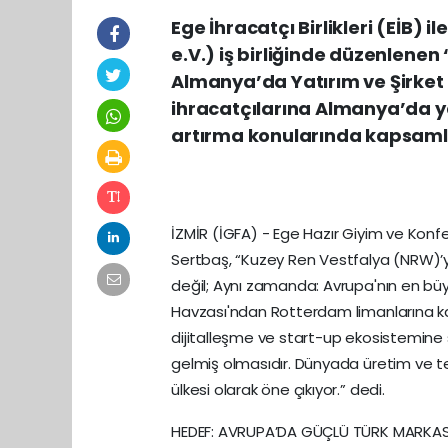
Ege İhracatçı Birlikleri (EİB)
e.V.) iş birliğinde düzenlene
Almanya’da Yatırım ve Şirket 
ihracatçılarına Almanya’da y
artırma konularında kapsamlı 
İZMİR (İGFA) - Ege Hazır Giyim ve Konfek
Sertbaş, “Kuzey Ren Vestfalya (NRW)’
değil; Aynı zamanda: Avrupa'nın en büyük
Havzası'ndan Rotterdam limanlarına kad
dijitalleşme ve start-up ekosistemine s
gelmiş olmasıdır. Dünyada üretim ve teda
ülkesi olarak öne çıkıyor.” dedi.
HEDEF: AVRUPA’DA GÜÇLÜ TÜRK MARKAS