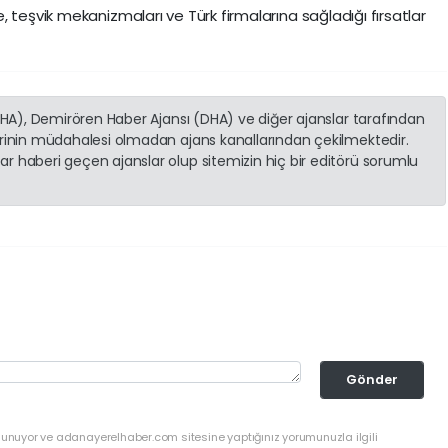
 teşvik mekanizmaları ve Türk firmalarına sağladığı fırsatlar
(İHA), Demirören Haber Ajansı (DHA) ve diğer ajanslar tarafından
erinin müdahalesi olmadan ajans kanallarından çekilmektedir.
r haberi geçen ajanslar olup sitemizin hiç bir editörü sorumlu
Gönder
ulunuyor ve adanayerelhaber.com sitesine yaptığınız yorumunuzla ilgili