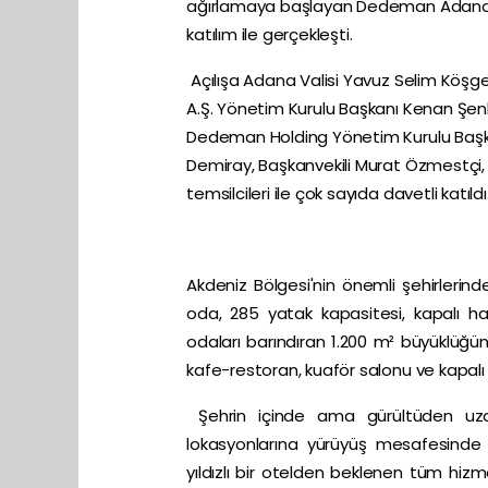
ağırlamaya başlayan Dedeman Adana’nın
katılım ile gerçekleşti.
Açılışa Adana Valisi Yavuz Selim Köşg
A.Ş. Yönetim Kurulu Başkanı Kenan Şen
Dedeman Holding Yönetim Kurulu Başka
Demiray, Başkanvekili Murat Özmestçi,
temsilcileri ile çok sayıda davetli katıldı
Akdeniz Bölgesi'nin önemli şehirleri
oda, 285 yatak kapasitesi, kapalı h
odaları barındıran 1.200 m² büyüklüğü
kafe-restoran, kuaför salonu ve kapal
Şehrin içinde ama gürültüden uz
lokasyonlarına yürüyüş mesafesin
yıldızlı bir otelden beklenen tüm hizme