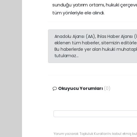
sunduğu yatırım ortamı, hukuki çerçeve,
tüm yönleriyle ele alındı.
Anadolu Ajansı (AA), İhlas Haber Ajansı 
eklenen tüm haberler, sitemizin editörl
Bu haberlerde yer alan hukuki muhatapla
tutulamaz...
Okuyucu Yorumları
(0)
Yorum yazarak Topluluk Kuralları’nı kabul etmiş b