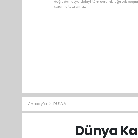
doğrudan veya dolaylı tüm sorumluluğu tek başınız
sorumlu tutulamaz.
Anasayfa
DÜNYA
Dünya Kal