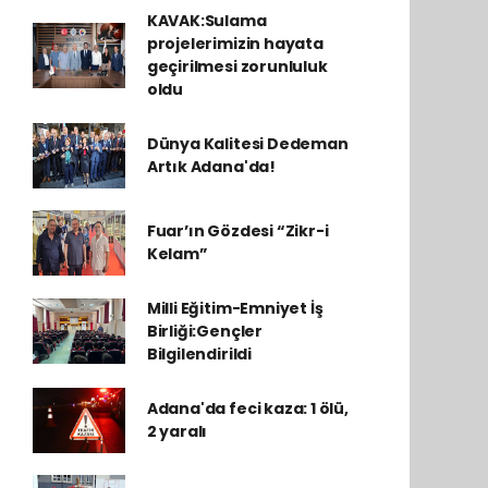
KAVAK:Sulama
projelerimizin hayata
geçirilmesi zorunluluk
oldu
Dünya Kalitesi Dedeman
Artık Adana'da!
Fuar’ın Gözdesi “Zikr-i
Kelam”
Milli Eğitim-Emniyet İş
Birliği:Gençler
Bilgilendirildi
Adana'da feci kaza: 1 ölü,
2 yaralı