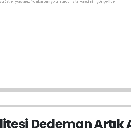
a üstleniyorsunuz. Yazılan tüm yorumlardan site yönetimi hiçbir şekilde
itesi Dedeman Artık