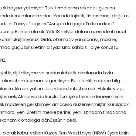
ek başına yetmiyor. Türk firmalarının rekabet gücünü
 içinde konumlandırmaları, Yerinde lojistik, finansman, dağıtım
de in Türkiye” algısını “Avrupa’da güçlü Türk markası”
atçı Birlikleri olarak: Yıllık 18 milyar doların üzerinde ihracat
e ürün ulaştırıyoruz, Gıda, otomotiv yan sanayi, makine,
ında güçlü bir üretim altyapısına sahibiz.” diye konuştu.
YIZ
istik, dijitalleşme ve sürdürülebilirlik alanlarında hızla
ir ekosistem kurmamız gerekiyor: Bu etkinlik, sadece bilgi
rı ile Alman yatırım ajanslarını buluşturmak, Hukuki, vergi,
leştirmek, Almanya’da kurulu Türk şirketlerinin deneyimlerini
ık modelleri geliştirmek amacıyla düzenlenmiştir. Kurulacak
rımlara, yeni üretim merkezlerine, yeni istihdam fırsatlarına
 ekonomik ortaklığa dönüşsün.” dedi.
i olarak kabul edilen Kuzey Ren Westfalya (NRW) Eyaleti’nin