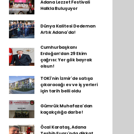
Adana Lezzet Festivali
Halkla Buluşuyor
Dünya Kalitesi Dedeman
Artık Adana'da!
Cumhurbaşkanı
Erdoğan’dan 29 Ekim
çağrısı: Yer gök bayrak
olsun!
TOKİ'nin İzmir'de satışa
çıkaracağı ev ve iş yerleri
için tarih belli oldu
Gümrük Muhafaza'dan
kaçakçılığa darbe!
Öcal Karataş, Adana
Tesbih Fuarı'nda dikkat