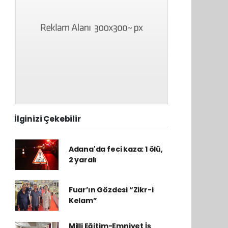
İlginizi Çekebilir
Adana'da feci kaza: 1 ölü,
2 yaralı
Fuar’ın Gözdesi “Zikr-i
Kelam”
Milli Eğitim-Emniyet İş