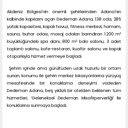
Akdeniz Bölgesi'nin önemli şehirlerinden Adana'nın
kalbinde kapılarını açan Dedeman Adana, 138 oda, 285
yatak kapasitesi, kapalı havuz, fitness merkezi, hamam,
sauna, buhar odası, masaj odaları barındıran 1.200 m²
büyüklüğündeki spa alanı, 800 m² balo salonu, 3 adet
toplantı salonu, kafe-restoran, kuaför salonu ve kapalı
otoparkıyla hizmet vermeye başladı.
Şehrin içinde ama gürültüden uzak huzurlu bir ortam
sunan, konumu ile şehrin merkez lokasyonlarına yürüyüş
mesafesinde bir konaklama deneyimi vadeden
Dedeman Adana, beş yıldızlı bir otelden beklenen tüm
hizmetleri, ‘Geleneksel Dedeman Misafirperverliği’ ile
konuklarına sunmaya başladı.