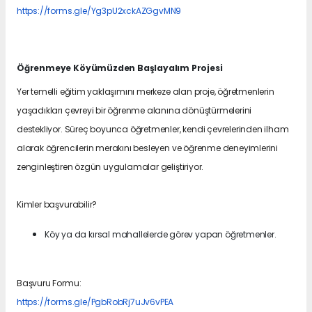
https://forms.gle/Yg3pU2xckAZGgvMN9
Öğrenmeye Köyümüzden Başlayalım Projesi
Yer temelli eğitim yaklaşımını merkeze alan proje, öğretmenlerin
yaşadıkları çevreyi bir öğrenme alanına dönüştürmelerini
destekliyor. Süreç boyunca öğretmenler, kendi çevrelerinden ilham
alarak öğrencilerin merakını besleyen ve öğrenme deneyimlerini
zenginleştiren özgün uygulamalar geliştiriyor.
Kimler başvurabilir?
Köy ya da kırsal mahallelerde görev yapan öğretmenler.
Başvuru Formu:
https://forms.gle/PgbRobRj7uJv6vPEA