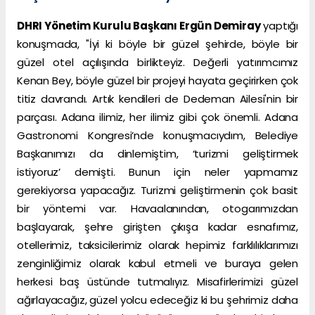
DHRI Yönetim Kurulu Başkanı Ergün Demiray
yaptığı
konuşmada, "İyi ki böyle bir güzel şehirde, böyle bir
güzel otel açılışında birlikteyiz. Değerli yatırımcımız
Kenan Bey, böyle güzel bir projeyi hayata geçirirken çok
titiz davrandı. Artık kendileri de Dedeman Ailesi'nin bir
parçası. Adana ilimiz, her ilimiz gibi çok önemli. Adana
Gastronomi Kongresi’nde konuşmacıydım, Belediye
Başkanımızı da dinlemiştim, ‘turizmi geliştirmek
istiyoruz’ demişti. Bunun için neler yapmamız
gerekiyorsa yapacağız. Turizmi geliştirmenin çok basit
bir yöntemi var. Havaalanından, otogarımızdan
başlayarak, şehre girişten çıkışa kadar esnafımız,
otellerimiz, taksicilerimiz olarak hepimiz farklılıklarımızı
zenginliğimiz olarak kabul etmeli ve buraya gelen
herkesi baş üstünde tutmalıyız. Misafirlerimizi güzel
ağırlayacağız, güzel yolcu edeceğiz ki bu şehrimiz daha