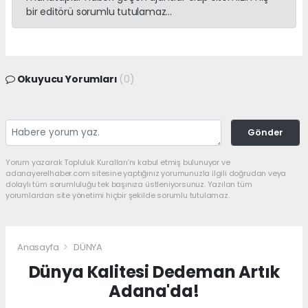
bir editörü sorumlu tutulamaz...
Okuyucu Yorumları
(0)
Gönder
Yorum yazarak Topluluk Kuralları’nı kabul etmiş bulunuyor ve
adanayerelhaber.com sitesine yaptığınız yorumunuzla ilgili doğrudan veya
dolaylı tüm sorumluluğu tek başınıza üstleniyorsunuz. Yazılan tüm
yorumlardan site yönetimi hiçbir şekilde sorumlu tutulamaz.
Anasayfa
DÜNYA
Dünya Kalitesi Dedeman Artık
Adana'da!