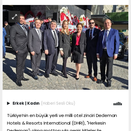
Erkek
|
Kadın
(Haberi Sesli Oku)
Türkiye’nin en büyük yerli ve milli otel zinciri Dedeman
Hotels & Resorts International (DHRI), "Herkesin
Dedeman"ı olma mottosuyla geniş kitleler ile