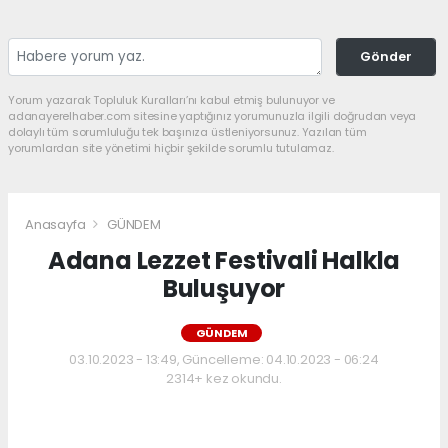
Gönder
Yorum yazarak Topluluk Kuralları’nı kabul etmiş bulunuyor ve
adanayerelhaber.com sitesine yaptığınız yorumunuzla ilgili doğrudan veya
dolaylı tüm sorumluluğu tek başınıza üstleniyorsunuz. Yazılan tüm
yorumlardan site yönetimi hiçbir şekilde sorumlu tutulamaz.
Anasayfa
GÜNDEM
Adana Lezzet Festivali Halkla
Buluşuyor
GÜNDEM
03.10.2023 - 13:49, Güncelleme: 04.10.2023 - 06:24
2314+ kez okundu.