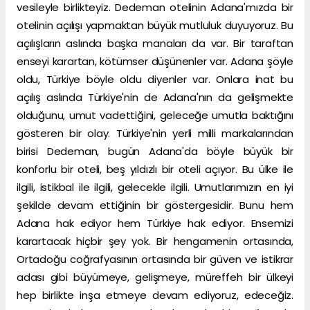
vesileyle birlikteyiz. Dedeman otelinin Adana'mızda bir
otelinin açılışı yapmaktan büyük mutluluk duyuyoruz. Bu
açılışların aslında başka manaları da var. Bir taraftan
enseyi karartan, kötümser düşünenler var. Adana şöyle
oldu, Türkiye böyle oldu diyenler var. Onlara inat bu
açılış aslında Türkiye'nin de Adana'nın da gelişmekte
olduğunu, umut vadettiğini, geleceğe umutla baktığını
gösteren bir olay. Türkiye'nin yerli milli markalarından
birisi Dedeman, bugün Adana'da böyle büyük bir
konforlu bir oteli, beş yıldızlı bir oteli açıyor. Bu ülke ile
ilgili, istikbal ile ilgili, gelecekle ilgili. Umutlarımızın en iyi
şekilde devam ettiğinin bir göstergesidir. Bunu hem
Adana hak ediyor hem Türkiye hak ediyor. Ensemizi
karartacak hiçbir şey yok. Bir hengamenin ortasında,
Ortadoğu coğrafyasının ortasında bir güven ve istikrar
adası gibi büyümeye, gelişmeye, müreffeh bir ülkeyi
hep birlikte inşa etmeye devam ediyoruz, edeceğiz.