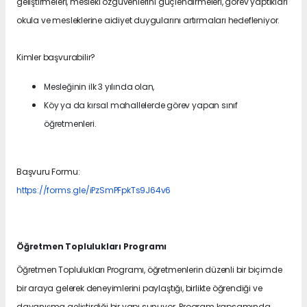
geliştirmeleri, mesleki özgüvenlerini güçlendirmeleri, görev yaptıkları
okula ve mesleklerine aidiyet duygularını artırmaları hedefleniyor.
Kimler başvurabilir?
Mesleğinin ilk 3 yılında olan,
Köy ya da kırsal mahallelerde görev yapan sınıf
öğretmenleri.
Başvuru Formu:
https://forms.gle/iPzSmPFpkTs9J64v6
Öğretmen Toplulukları Programı
Öğretmen Toplulukları Programı, öğretmenlerin düzenli bir biçimde
bir araya gelerek deneyimlerini paylaştığı, birlikte öğrendiği ve
dayanışma geliştirdiği bir yapı sunuyor. Program kapsamında