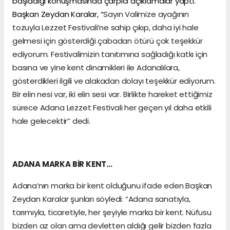
başladığı konuşmasında çarpıcı açıklamalar yaptı.
Başkan Zeydan Karalar, “
Sayın Valimize ayağının
tozuyla Lezzet Festivali’ne sahip çıkıp, daha iyi hale
gelmesi için gösterdiği çabadan ötürü çok teşekkür
ediyorum. Festivalimizin tanıtımına sağladığı katkı için
basına ve yine kent dinamikleri ile Adanalılara,
gösterdikleri ilgili ve alakadan dolayı teşekkür ediyorum.
Bir elin nesi var, iki elin sesi var. Birlikte hareket ettiğimiz
sürece Adana Lezzet Festivali her geçen yıl daha etkili
hale gelecektir” dedi.
ADANA MARKA BİR KENT…
Adana’nın marka bir kent olduğunu ifade eden Başkan
Zeydan Karalar şunları söyledi: “Adana sanatıyla,
tarımıyla, ticaretiyle, her şeyiyle marka bir kent. Nüfusu
bizden az olan ama devletten aldığı gelir bizden fazla