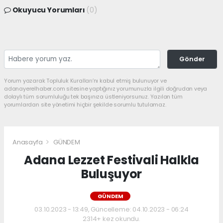
Okuyucu Yorumları
(0)
Gönder
Yorum yazarak Topluluk Kuralları’nı kabul etmiş bulunuyor ve
adanayerelhaber.com sitesine yaptığınız yorumunuzla ilgili doğrudan veya
dolaylı tüm sorumluluğu tek başınıza üstleniyorsunuz. Yazılan tüm
yorumlardan site yönetimi hiçbir şekilde sorumlu tutulamaz.
Anasayfa
GÜNDEM
Adana Lezzet Festivali Halkla
Buluşuyor
GÜNDEM
03.10.2023 - 13:49, Güncelleme: 04.10.2023 - 06:24
2314+ kez okundu.