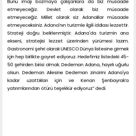
Bunu imajı bozmaya çalışanlara da biz müsaade
etmeyeceğiz. Devlet olarak biz müsaade
etmeyeceğiz. Millet olarak siz Adanalılar müsaade
etmeyeceksiniz. Adana'nın turizmle ilgili iddiası lezzettir.
Strateji doğru belirlenmiştir. Adana'da turizmin ana
ekseni, stratejisi lezzet üzerinden yürümesi lazım.
Gastronomi şehri olarak UNESCO Dünya listesine girmek
için hep birlikte gayret ediyoruz. Hedefimiz listedeki 45-
50 şehirden birisi olmak. Dedeman Adana, hayırlı uğurlu
olsun. Dedeman Ailesine Dedeman zincirini Adana'ya
kadar uzattıkları için ve Kenan Şenbayrak’a
yatırımlarından ötürü teşekkür ediyoruz” dedi.