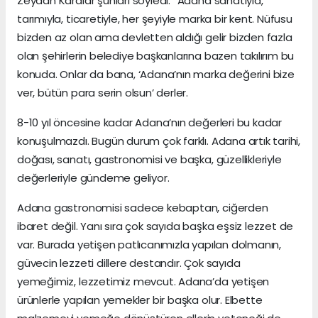
Zeydan Karalar şunları söyledi: “Adana sanatıyla,
tarımıyla, ticaretiyle, her şeyiyle marka bir kent. Nüfusu
bizden az olan ama devletten aldığı gelir bizden fazla
olan şehirlerin belediye başkanlarına bazen takılırım bu
konuda. Onlar da bana, ‘Adana’nın marka değerini bize
ver, bütün para serin olsun’ derler.
8-10 yıl öncesine kadar Adana’nın değerleri bu kadar
konuşulmazdı. Bugün durum çok farklı. Adana artık tarihi,
doğası, sanatı, gastronomisi ve başka, güzellikleriyle
değerleriyle gündeme geliyor.
Adana gastronomisi sadece kebaptan, ciğerden
ibaret değil. Yanı sıra çok sayıda başka eşsiz lezzet de
var. Burada yetişen patlıcanımızla yapılan dolmanın,
güvecin lezzeti dillere destandır. Çok sayıda
yemeğimiz, lezzetimiz mevcut. Adana’da yetişen
ürünlerle yapılan yemekler bir başka olur. Elbette