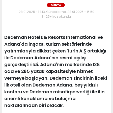
DÜNYA
28.01.2025 - 14:13, Güncelleme: 28.01.2025 - 15:50
3425+ kez okundu.
Dedeman Hotels & Resorts International ve
Adana'da inşaat, turizm sektörlerinde
yatırımlarıyla dikkat çeken Turin A.Ş ortaklığı
ile Dedeman Adana’nın resmi açılışı
gerçekleştirildi. Adana'nın merkezinde 138
oda ve 285 yatak kapasitesiyle hizmet
vermeye başlayan, Dedeman zincirinin ildeki
ilk oteli olan Dedeman Adana, beş yıldızlı
konforu ve Dedeman misafirperverliği ile ilin
önemli konaklama ve buluşma
noktalarından biri olacak.