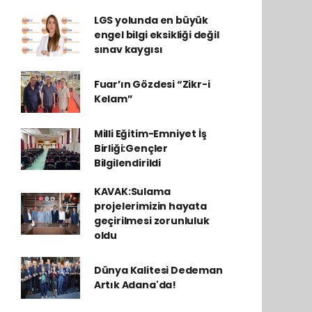
LGS yolunda en büyük
engel bilgi eksikliği değil
sınav kaygısı
Fuar’ın Gözdesi “Zikr-i
Kelam”
Milli Eğitim-Emniyet İş
Birliği:Gençler
Bilgilendirildi
KAVAK:Sulama
projelerimizin hayata
geçirilmesi zorunluluk
oldu
Dünya Kalitesi Dedeman
Artık Adana'da!