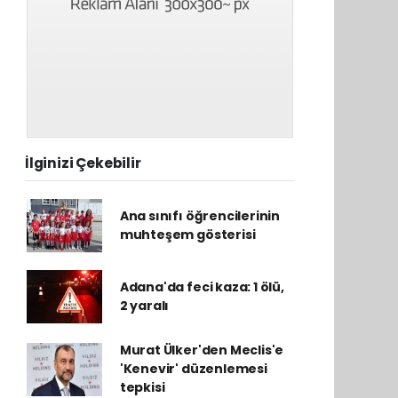
İlginizi Çekebilir
Ana sınıfı öğrencilerinin
muhteşem gösterisi
Adana'da feci kaza: 1 ölü,
2 yaralı
Murat Ülker'den Meclis'e
'Kenevir' düzenlemesi
tepkisi