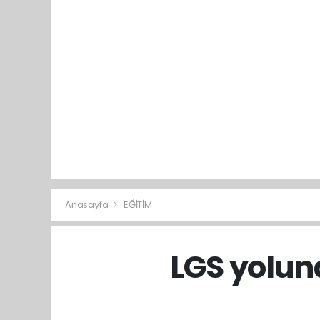
Anasayfa
EĞİTİM
LGS yolund