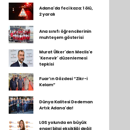
Adana'da feci kaza: 1 ölü,
2 yaralı
Ana sınıfı öğrencilerinin
muhteşem gösterisi
Murat Ülker'den Meclis'e
'Kenevir' düzenlemesi
tepkisi
Fuar’ın Gözdesi “Zikr-i
Kelam”
Dünya Kalitesi Dedeman
Artık Adana'da!
LGS yolunda en büyük
engel bilgi eksikliği değil