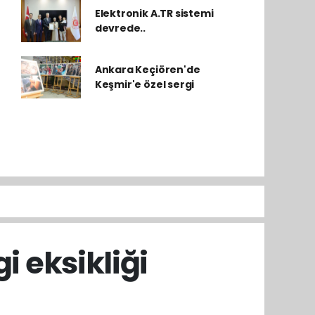
Elektronik A.TR sistemi
devrede..
Ankara Keçiören'de
Keşmir'e özel sergi
i eksikliği