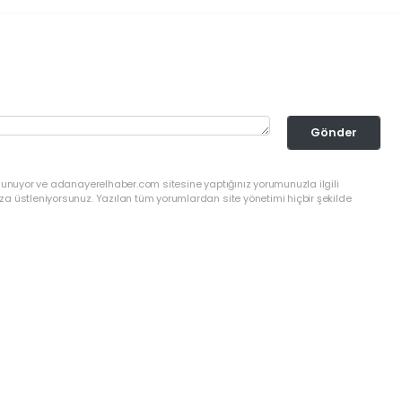
Gönder
ulunuyor ve adanayerelhaber.com sitesine yaptığınız yorumunuzla ilgili
a üstleniyorsunuz. Yazılan tüm yorumlardan site yönetimi hiçbir şekilde