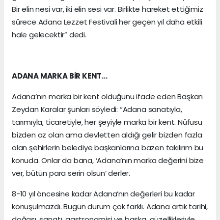
Bir elin nesi var, iki elin sesi var. Birlikte hareket ettiğimiz
sürece Adana Lezzet Festivali her geçen yıl daha etkili
hale gelecektir” dedi.
ADANA MARKA BİR KENT…
Adana’nın marka bir kent olduğunu ifade eden Başkan
Zeydan Karalar şunları söyledi: “Adana sanatıyla,
tarımıyla, ticaretiyle, her şeyiyle marka bir kent. Nüfusu
bizden az olan ama devletten aldığı gelir bizden fazla
olan şehirlerin belediye başkanlarına bazen takılırım bu
konuda. Onlar da bana, ‘Adana’nın marka değerini bize
ver, bütün para serin olsun’ derler.
8-10 yıl öncesine kadar Adana’nın değerleri bu kadar
konuşulmazdı. Bugün durum çok farklı. Adana artık tarihi,
doğası, sanatı, gastronomisi ve başka, güzellikleriyle