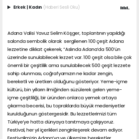
Erkek
|
Kadın
(Haberi Sesli Oku)
Adana Valisi Yavuz Selim Köşger, toplantının yapıldığı
salonda sembolik olarak sergilenen 100 çeşit Adana
lezzetine dikkat çekerek, “Aslında Adana’da 500’ün
üzerinde sunulabilecek lezzet var. 100 çeşit olsa bile çok
önemli bir çeşitlilik ama sunulabilecek 500 çeşit lezzete
sahip olunması, coğrafyamızın ne kadar zengin,
bereketli ve üretken olduğunu gösteriyor. Yeme-içme
kültürü, bin yılların ilmiğinden süzülerek gelen yeme-
içme çeşitliliği, bir üründen onlarca yemek ortaya
çıkarma becerisi, bu topraklarda büyük medeniyetler
kurulduğunun göstergesidir. Bu lezzetlerimizi tüm
Türkiye’ye hatta dünyaya tanıtmaya çalışıyoruz.
Festival, her yıl içerikleri zenginleşerek devam ediyor.
Festivalimizin Adana’ya ve ülkemize bereketler