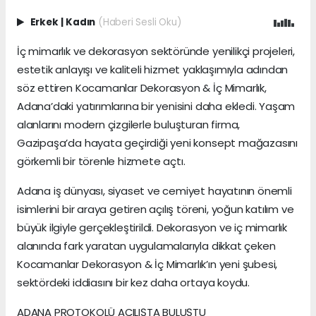
Erkek
|
Kadın
(Haberi Sesli Oku)
İç mimarlık ve dekorasyon sektöründe yenilikçi projeleri,
estetik anlayışı ve kaliteli hizmet yaklaşımıyla adından
söz ettiren Kocamanlar Dekorasyon & İç Mimarlık,
Adana’daki yatırımlarına bir yenisini daha ekledi. Yaşam
alanlarını modern çizgilerle buluşturan firma,
Gazipaşa’da hayata geçirdiği yeni konsept mağazasını
görkemli bir törenle hizmete açtı.
Adana iş dünyası, siyaset ve cemiyet hayatının önemli
isimlerini bir araya getiren açılış töreni, yoğun katılım ve
büyük ilgiyle gerçekleştirildi. Dekorasyon ve iç mimarlık
alanında fark yaratan uygulamalarıyla dikkat çeken
Kocamanlar Dekorasyon & İç Mimarlık’ın yeni şubesi,
sektördeki iddiasını bir kez daha ortaya koydu.
ADANA PROTOKOLÜ AÇILIŞTA BULUŞTU