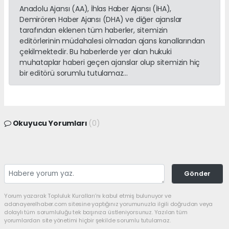
Anadolu Ajansı (AA), İhlas Haber Ajansı (İHA),
Demirören Haber Ajansı (DHA) ve diğer ajanslar
tarafından eklenen tüm haberler, sitemizin
editörlerinin müdahalesi olmadan ajans kanallarından
çekilmektedir. Bu haberlerde yer alan hukuki
muhataplar haberi geçen ajanslar olup sitemizin hiç
bir editörü sorumlu tutulamaz...
Okuyucu Yorumları
(0)
Gönder
Yorum yazarak Topluluk Kuralları’nı kabul etmiş bulunuyor ve
adanayerelhaber.com sitesine yaptığınız yorumunuzla ilgili doğrudan veya
dolaylı tüm sorumluluğu tek başınıza üstleniyorsunuz. Yazılan tüm
yorumlardan site yönetimi hiçbir şekilde sorumlu tutulamaz.