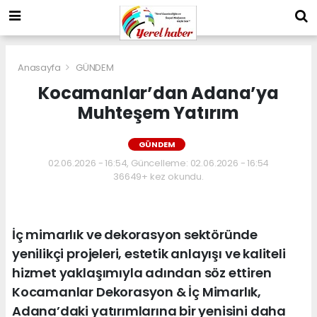
Anasayfa
GÜNDEM
Kocamanlar’dan Adana’ya
Muhteşem Yatırım
GÜNDEM
02.06.2026 - 16:54, Güncelleme: 02.06.2026 - 16:54
36649+ kez okundu.
İç mimarlık ve dekorasyon sektöründe
yenilikçi projeleri, estetik anlayışı ve kaliteli
hizmet yaklaşımıyla adından söz ettiren
Kocamanlar Dekorasyon & İç Mimarlık,
Adana’daki yatırımlarına bir yenisini daha