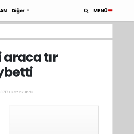
MENÜ
LAN
Diğer
 araca tır
ybetti
03717+ kez okundu.