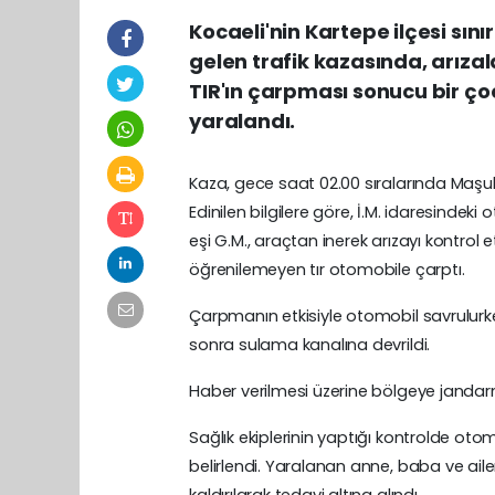
Kocaeli'nin Kartepe ilçesi s
gelen trafik kazasında, arızal
TIR'ın çarpması sonucu bir çoc
yaralandı.
Kaza, gece saat 02.00 sıralarında Maşu
Edinilen bilgilere göre, İ.M. idaresindeki
eşi G.M., araçtan inerek arızayı kontrol 
öğrenilemeyen tır otomobile çarptı.
Çarpmanın etkisiyle otomobil savrulurke
sonra sulama kanalına devrildi.
Haber verilmesi üzerine bölgeye jandarma,
Sağlık ekiplerinin yaptığı kontrolde oto
belirlendi. Yaralanan anne, baba ve ai
kaldırılarak tedavi altına alındı.