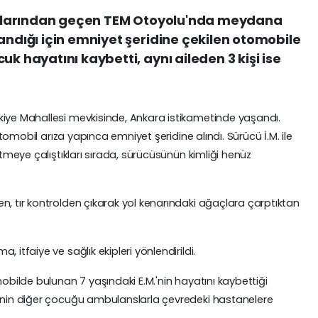
ınırlarından geçen TEM Otoyolu'nda meydana
andığı için emniyet şeridine çekilen otomobile
uk hayatını kaybetti, aynı aileden 3 kişi ise
kiye Mahallesi mevkisinde, Ankara istikametinde yaşandı.
 otomobil arıza yapınca emniyet şeridine alındı. Sürücü İ.M. ile
etmeye çalıştıkları sırada, sürücüsünün kimliği henüz
n, tır kontrolden çıkarak yol kenarındaki ağaçlara çarptıktan
 itfaiye ve sağlık ekipleri yönlendirildi.
mobilde bulunan 7 yaşındaki E.M.'nin hayatını kaybettiği
lenin diğer çocuğu ambulanslarla çevredeki hastanelere