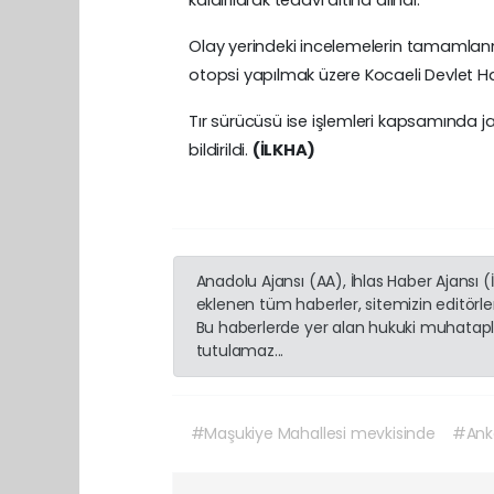
Olay yerindeki incelemelerin tamamla
otopsi yapılmak üzere Kocaeli Devlet H
Tır sürücüsü ise işlemleri kapsamında 
bildirildi.
(İLKHA)
Anadolu Ajansı (AA), İhlas Haber Ajansı 
eklenen tüm haberler, sitemizin editörl
Bu haberlerde yer alan hukuki muhatapla
tutulamaz...
#Maşukiye Mahallesi mevkisinde
#Anka