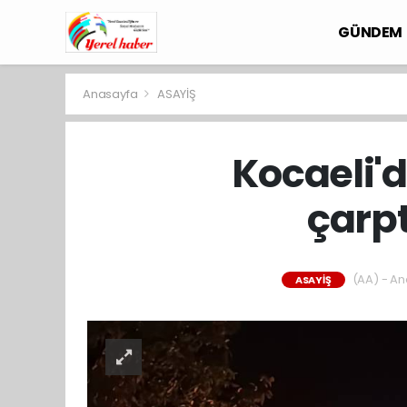
GÜNDEM
Anasayfa
ASAYİŞ
Kocaeli'd
çarpt
(AA) - Ana
ASAYİŞ