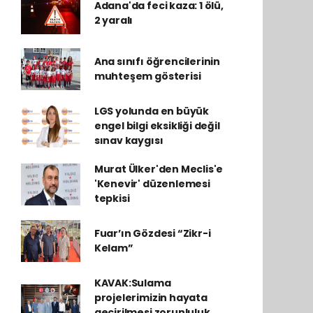
Adana'da feci kaza: 1 ölü,
2 yaralı
Ana sınıfı öğrencilerinin
muhteşem gösterisi
LGS yolunda en büyük
engel bilgi eksikliği değil
sınav kaygısı
Murat Ülker'den Meclis'e
'Kenevir' düzenlemesi
tepkisi
Fuar’ın Gözdesi “Zikr-i
Kelam”
KAVAK:Sulama
projelerimizin hayata
geçirilmesi zorunluluk