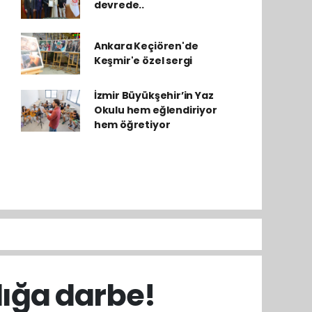
devrede..
Ankara Keçiören'de
Keşmir'e özel sergi
İzmir Büyükşehir’in Yaz
Okulu hem eğlendiriyor
hem öğretiyor
ığa darbe!