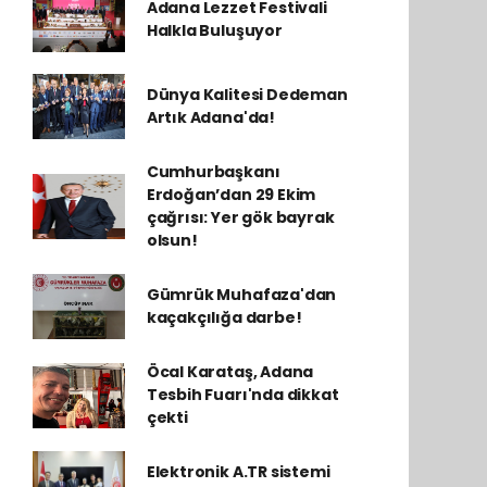
Adana Lezzet Festivali
Halkla Buluşuyor
Dünya Kalitesi Dedeman
Artık Adana'da!
Cumhurbaşkanı
Erdoğan’dan 29 Ekim
çağrısı: Yer gök bayrak
olsun!
Gümrük Muhafaza'dan
kaçakçılığa darbe!
Öcal Karataş, Adana
Tesbih Fuarı'nda dikkat
çekti
Elektronik A.TR sistemi