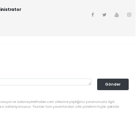
inistrator
Gönder
ulunuyor ve adanayerelhaber.com sitesine yaptığınız yorumunuzla ilgili
a üstleniyorsunuz. Yazılan tüm yorumlardan site yönetimi hiçbir şekilde