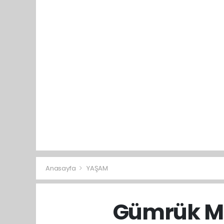
Anasayfa
YAŞAM
Gümrük Mu