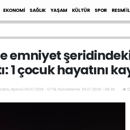
EKONOMİ
SAĞLIK
YAŞAM
KÜLTÜR
SPOR
RESMİ İ
e emniyet şeridindeki
ı: 1 çocuk hayatını ka
dolu Ajansı | 05.07.2026 - 07:19, Güncelleme: 05.07.2026 - 08:36
1