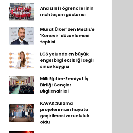
Ana sınıfı öğrencilerinin
muhteşem gösterisi
Murat Ülker'den Meclis'e
'Kenevir' düzenlemesi
tepkisi
LGS yolunda en büyük
engel bilgi eksikliği değil
sınav kaygısı
Milli Eğitim-Emniyet İş
Birliği:Gençler
Bilgilendirildi
KAVAK:Sulama
projelerimizin hayata
geçirilmesi zorunluluk
oldu