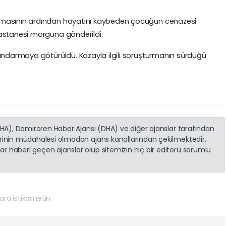
nmasının ardından hayatını kaybeden çocuğun cenazesi
astanesi morguna gönderildi.
jandarmaya götürüldü. Kazayla ilgili soruşturmanın sürdüğü
(İHA), Demirören Haber Ajansı (DHA) ve diğer ajanslar tarafından
erinin müdahalesi olmadan ajans kanallarından çekilmektedir.
r haberi geçen ajanslar olup sitemizin hiç bir editörü sorumlu
ra istikametin