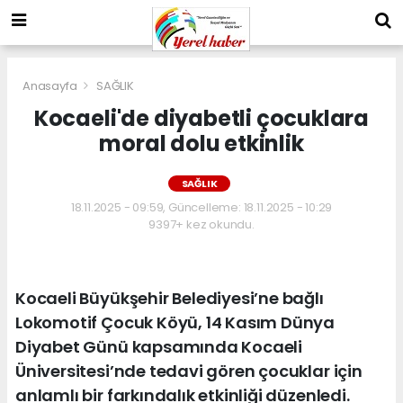
Anasayfa
SAĞLIK
Kocaeli'de diyabetli çocuklara
moral dolu etkinlik
SAĞLIK
18.11.2025 - 09:59, Güncelleme: 18.11.2025 - 10:29
9397+ kez okundu.
Kocaeli Büyükşehir Belediyesi’ne bağlı
Lokomotif Çocuk Köyü, 14 Kasım Dünya
Diyabet Günü kapsamında Kocaeli
Üniversitesi’nde tedavi gören çocuklar için
anlamlı bir farkındalık etkinliği düzenledi.