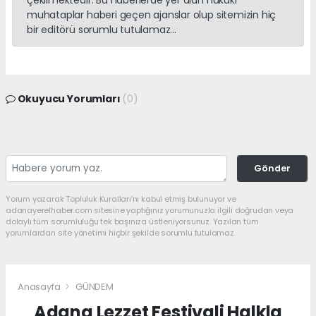
çekilmektedir. Bu haberlerde yer alan hukuki
muhataplar haberi geçen ajanslar olup sitemizin hiç
bir editörü sorumlu tutulamaz...
Okuyucu Yorumları
(0)
Gönder
Yorum yazarak Topluluk Kuralları’nı kabul etmiş bulunuyor ve
adanayerelhaber.com sitesine yaptığınız yorumunuzla ilgili doğrudan veya
dolaylı tüm sorumluluğu tek başınıza üstleniyorsunuz. Yazılan tüm
yorumlardan site yönetimi hiçbir şekilde sorumlu tutulamaz.
Anasayfa
GÜNDEM
Adana Lezzet Festivali Halkla