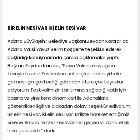
BİR ELİN NESİ VAR İKİ ELİN SESİ VAR
Adana Büyükşehir Belediye Başkanı Zeydan Karalar da
Adana Valisi Yavuz Selim Köşger’e teşekkür ederek
başladığı konuşmasında çarpıcı açıklamalar yaptı.
Başkan Zeydan Karalar, “
Sayın Valimize ayağının
tozuyla Lezzet Festivali’ne sahip çıkıp, daha iyi hale
gelmesi için gösterdiği çabadan ötürü çok teşekkür
ediyorum. Festivalimizin tanıtımına sağladığı katkı için
basına ve yine kent dinamikleri ile Adanalılara,
gösterdikleri ilgili ve alakadan dolayı teşekkür ediyorum.
Bir elin nesi var, iki elin sesi var. Birlikte hareket ettiğimiz
sürece Adana Lezzet Festivali her geçen yıl daha etkili
hale gelecektir” dedi.