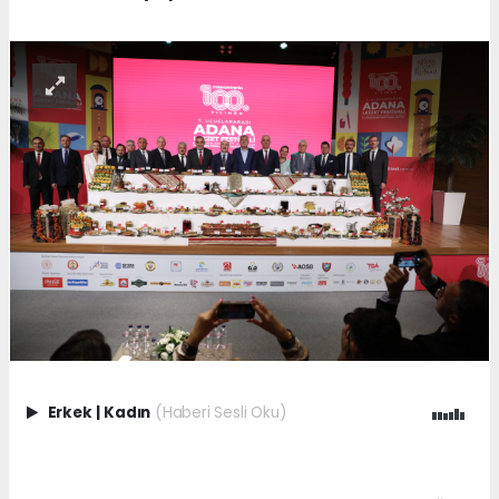
Erkek
|
Kadın
(Haberi Sesli Oku)