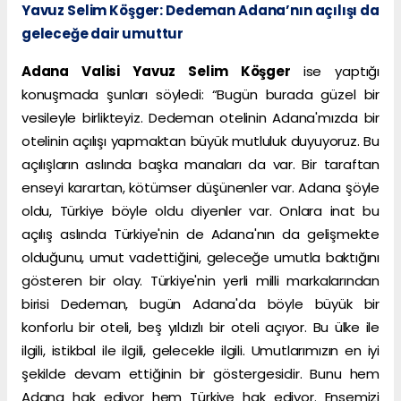
Yavuz Selim Köşger: Dedeman Adana’nın açılışı da
geleceğe dair umuttur
Adana Valisi Yavuz Selim Köşger
ise yaptığı
konuşmada şunları söyledi: “Bugün burada güzel bir
vesileyle birlikteyiz. Dedeman otelinin Adana'mızda bir
otelinin açılışı yapmaktan büyük mutluluk duyuyoruz. Bu
açılışların aslında başka manaları da var. Bir taraftan
enseyi karartan, kötümser düşünenler var. Adana şöyle
oldu, Türkiye böyle oldu diyenler var. Onlara inat bu
açılış aslında Türkiye'nin de Adana'nın da gelişmekte
olduğunu, umut vadettiğini, geleceğe umutla baktığını
gösteren bir olay. Türkiye'nin yerli milli markalarından
birisi Dedeman, bugün Adana'da böyle büyük bir
konforlu bir oteli, beş yıldızlı bir oteli açıyor. Bu ülke ile
ilgili, istikbal ile ilgili, gelecekle ilgili. Umutlarımızın en iyi
şekilde devam ettiğinin bir göstergesidir. Bunu hem
Adana hak ediyor hem Türkiye hak ediyor. Ensemizi