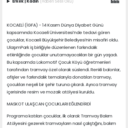
Erkek
|
Kadın
(Haberi Sesli Oku)
KOCAELİ (İGFA) - 14 Kasım Dünya Diyabet Günü
kapsamında Kocaeli Üniversitesi’nde tedavi gören
çocuklar, Kocaeli Büyükşehir Belediyesi’nin misafiri oldu.
UlaşımPark iş birliğiyle düzenlenen farkındalık
etkinliğinde çocuklar unutamayacakları bir gün yaşadı.
Bu kapsamda Lokomotif Çocuk Köyü öğretmenleri
tarafından tramvay özel olarak süslendi. Renkli balonlar,
afişler ve farkındalık temalarıyla donatılan tramvay,
çocukları neşeli bir şehir turuna çıkardı. Ayrıca tramvay
içerisinde resim ve mozaik atölyesi kuruldu.
MASKOT ULAŞCAN ÇOCUKLARI EĞLENDİRDİ
Programa katılan çocuklar, ilk olarak Tramvay Bakım
Atölyesini gezerek tramvayların nasıl çalıştığını, bakım