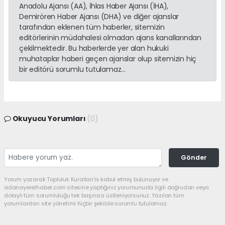
Anadolu Ajansı (AA), İhlas Haber Ajansı (İHA),
Demirören Haber Ajansı (DHA) ve diğer ajanslar
tarafından eklenen tüm haberler, sitemizin
editörlerinin müdahalesi olmadan ajans kanallarından
çekilmektedir. Bu haberlerde yer alan hukuki
muhataplar haberi geçen ajanslar olup sitemizin hiç
bir editörü sorumlu tutulamaz...
Okuyucu Yorumları
(0)
Gönder
Yorum yazarak Topluluk Kuralları’nı kabul etmiş bulunuyor ve
adanayerelhaber.com sitesine yaptığınız yorumunuzla ilgili doğrudan veya
dolaylı tüm sorumluluğu tek başınıza üstleniyorsunuz. Yazılan tüm
yorumlardan site yönetimi hiçbir şekilde sorumlu tutulamaz.