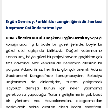
Ergün Demiray: Farklılıklar zenginliğimizdir, herkesi
başımızın üstünde tutmalıyız
DHRI Yönetim Kurulu Başkanı Ergün Demiray
yaptığı
konuşmada, "İyi ki böyle bir güzel şehirde, böyle bir
güzel otel açılışında birlikteyiz. Değerli yatırımcımız
Kenan Bey, böyle güzel bir projeyi hayata geçirirken çok
titiz davrandı. Artık kendileri de Dedeman Ailesi'nin bir
parçası. Adana ilimiz, her ilimiz gibi çok önemli. Adana
Gastronomi Kongresi’nde konuşmacıydım, Belediye
Başkanımızı da dinlemiştim, ‘turizmi geliştirmek
istiyoruz’ demişti. Bunun için neler yapmamız
gerekiyorsa yapacağız. Turizmi geliştirmenin çok basit
bir yöntemi var. Havaalanından, otogarımızdan
başlayarak, şehre girişten çıkışa kadar esnafımız,