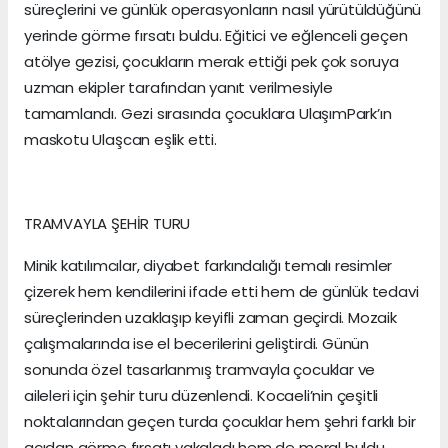
süreçlerini ve günlük operasyonların nasıl yürütüldüğünü
yerinde görme fırsatı buldu. Eğitici ve eğlenceli geçen
atölye gezisi, çocukların merak ettiği pek çok soruya
uzman ekipler tarafından yanıt verilmesiyle
tamamlandı. Gezi sırasında çocuklara UlaşımPark’ın
maskotu Ulaşcan eşlik etti.
TRAMVAYLA ŞEHİR TURU
Minik katılımcılar, diyabet farkındalığı temalı resimler
çizerek hem kendilerini ifade etti hem de günlük tedavi
süreçlerinden uzaklaşıp keyifli zaman geçirdi. Mozaik
çalışmalarında ise el becerilerini geliştirdi. Günün
sonunda özel tasarlanmış tramvayla çocuklar ve
aileleri için şehir turu düzenlendi. Kocaeli’nin çeşitli
noktalarından geçen turda çocuklar hem şehri farklı bir
açıdan görme fırsatı yakaladı hem de moral buldu.