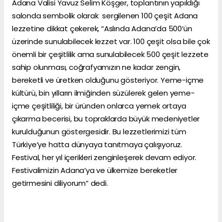
Adana Valisi Yavuz Selim Köşger, toplantının yapıldığı
salonda sembolik olarak sergilenen 100 çeşit Adana
lezzetine dikkat çekerek, “Aslında Adana’da 500’ün
üzerinde sunulabilecek lezzet var. 100 çeşit olsa bile çok
önemli bir çeşitlilik ama sunulabilecek 500 çeşit lezzete
sahip olunması, coğrafyamızın ne kadar zengin,
bereketli ve üretken olduğunu gösteriyor. Yeme-içme
kültürü, bin yılların ilmiğinden süzülerek gelen yeme-
içme çeşitliliği, bir üründen onlarca yemek ortaya
çıkarma becerisi, bu topraklarda büyük medeniyetler
kurulduğunun göstergesidir. Bu lezzetlerimizi tüm
Türkiye’ye hatta dünyaya tanıtmaya çalışıyoruz.
Festival, her yıl içerikleri zenginleşerek devam ediyor.
Festivalimizin Adana’ya ve ülkemize bereketler
getirmesini diliyorum” dedi.