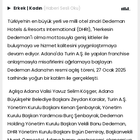
Erkek
|
Kadın
(Haberi Sesli Oku)
Türkiye’nin en büyük yerli ve milli otel zinciri Dedeman
Hotels & Resorts International (DHRI), "Herkesin
Dedeman"ı olma mottosuyla geniş kitleler ile
buluşmaya ve hizmet kalitesini yaygınlaştırmaya
devam ediyor. Adana'da Turin A.Ş. ile yapılan franchise
anlaşmasıyla misafirlerini ağırlamaya başlayan
Dedeman Adana’nın resmi açılış töreni, 27 Ocak 2025
tarihinde yoğun bir katılım ile gerçekleşti.
Açılışa Adana Valisi Yavuz Selim Köşger, Adana
Büyükşehir Belediye Başkanı Zeydan Karalar, Turin A.Ş.
Yönetim Kurulu Başkanı Kenan Şenbayrak, Yönetim
Kurulu Başkan Yardımcısı Burç Şenbayrak, Dedeman
Holding Yönetim Kurulu Başkan Vekili Banu Dedeman,
DHRI Yönetim Kurulu Başkanı Ergün Demiray, Başkanvekili
Murat Özmestçi, Adana basını, gastronomi, ekonomi ve