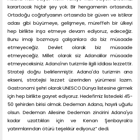
karartacak hiçbir şey yok. Bir hengamenin ortasında,
Ortadoğu coğrafyasının ortasında bir güven ve istikrar
adası gibi büyümeye, gelişmeye, müreffeh bir ülkeyi
hep birlikte inşa etmeye devam ediyoruz, edeceğiz.
Bunu imajı bozmaya çalışanlara da biz müsaade
etmeyeceğiz. Devlet olarak biz müsaade
etmeyeceğiz. Millet olarak siz Adanalılar müsaade
etmeyeceksiniz. Adana'nın turizmle ilgili iddiası lezzettir.
Strateji doğru belirlenmiştir. Adana'da turizmin ana
ekseni, stratejisi lezzet üzerinden yürümesi lazım.
Gastronomi şehri olarak UNESCO Dünya listesine girmek
için hep birlikte gayret ediyoruz. Hedefimiz listedeki 45-
50 şehirden birisi olmak. Dedeman Adana, hayırlı uğurlu
olsun. Dedeman Ailesine Dedeman zincirini Adana'ya
kadar uzattıkları için ve Kenan Şenbayrak’a
yatırımlarından ötürü teşekkür ediyoruz” dedi.