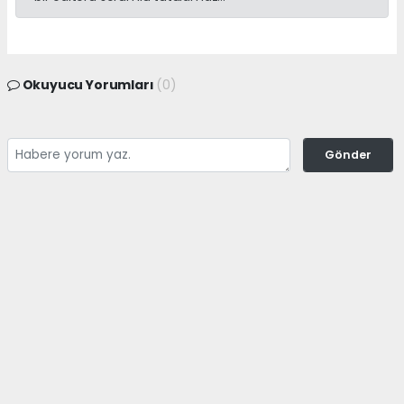
Okuyucu Yorumları
(0)
Gönder
Yorum yazarak Topluluk Kuralları’nı kabul etmiş bulunuyor ve
adanayerelhaber.com sitesine yaptığınız yorumunuzla ilgili doğrudan veya
dolaylı tüm sorumluluğu tek başınıza üstleniyorsunuz. Yazılan tüm
yorumlardan site yönetimi hiçbir şekilde sorumlu tutulamaz.
haber paketi
haber scripti
haber yazılımı
Tüm hakları saklı tutulmaktadır.Copyright 2026©
Haber Yazılımı:
Web Aksiyon ®