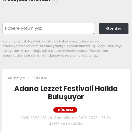
Gönder
Yorum yazarak Topluluk Kuralları’nı kabul etmiş bulunuyor ve
adanayerelhaber.com sitesine yaptığınız yorumunuzla ilgili doğrudan veya
dolaylı tüm sorumluluğu tek başınıza üstleniyorsunuz. Yazılan tüm
yorumlardan site yönetimi hiçbir şekilde sorumlu tutulamaz.
Anasayfa
GÜNDEM
Adana Lezzet Festivali Halkla
Buluşuyor
GÜNDEM
03.10.2023 - 13:49, Güncelleme: 04.10.2023 - 06:24
2314+ kez okundu.