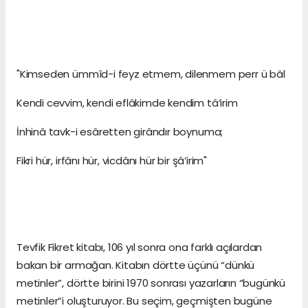
"Kimseden ümmîd-i feyz etmem, dilenmem perr ü bâl
Kendi cevvim, kendi eflâkimde kendim tâ’irim
İnhinâ tavk-i esâretten girândır boynuma;
Fikri hür, irfânı hür, vicdânı hür bir şâ’irim"
Tevfik Fikret kitabı, 106 yıl sonra ona farklı açılardan
bakan bir armağan. Kitabın dörtte üçünü “dünkü
metinler”, dörtte birini 1970 sonrası yazarların “bugünkü
metinler”i oluşturuyor. Bu seçim, geçmişten bugüne