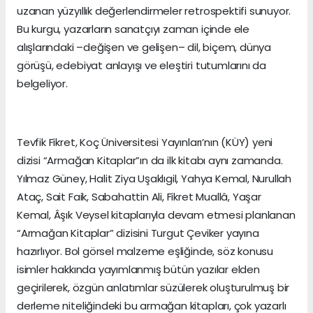
uzanan yüzyıllık değerlendirmeler retrospektifi sunuyor.
Bu kurgu, yazarların sanatçıyı zaman içinde ele
alışlarındaki –değişen ve gelişen– dil, biçem, dünya
görüşü, edebiyat anlayışı ve eleştiri tutumlarını da
belgeliyor.
Tevfik Fikret, Koç Üniversitesi Yayınları’nın (KÜY) yeni
dizisi “Armağan Kitaplar”ın da ilk kitabı aynı zamanda.
Yılmaz Güney, Halit Ziya Uşaklıgil, Yahya Kemal, Nurullah
Ataç, Sait Faik, Sabahattin Ali, Fikret Muallâ, Yaşar
Kemal, Âşık Veysel kitaplarıyla devam etmesi planlanan
“Armağan Kitaplar” dizisini Turgut Çeviker yayına
hazırlıyor. Bol görsel malzeme eşliğinde, söz konusu
isimler hakkında yayımlanmış bütün yazılar elden
geçirilerek, özgün anlatımlar süzülerek oluşturulmuş bir
derleme niteliğindeki bu armağan kitapları, çok yazarlı