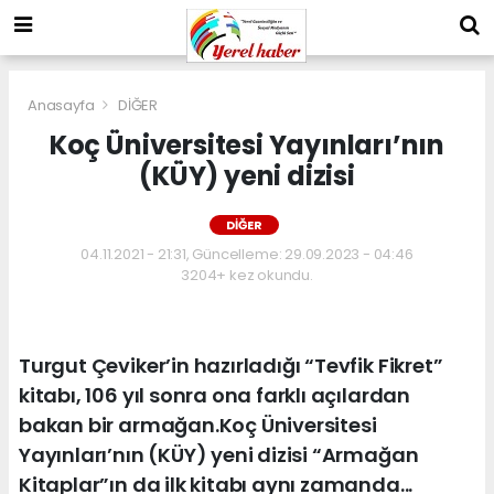
Anasayfa
DİĞER
Koç Üniversitesi Yayınları’nın
(KÜY) yeni dizisi
DİĞER
04.11.2021 - 21:31, Güncelleme: 29.09.2023 - 04:46
3204+ kez okundu.
Turgut Çeviker’in hazırladığı “Tevfik Fikret”
kitabı, 106 yıl sonra ona farklı açılardan
bakan bir armağan.Koç Üniversitesi
Yayınları’nın (KÜY) yeni dizisi “Armağan
Kitaplar”ın da ilk kitabı aynı zamanda...