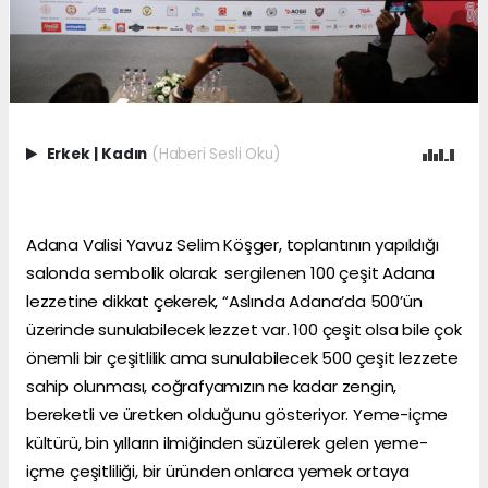
Erkek
|
Kadın
(Haberi Sesli Oku)
Adana Valisi Yavuz Selim Köşger, toplantının yapıldığı
salonda sembolik olarak sergilenen 100 çeşit Adana
lezzetine dikkat çekerek, “Aslında Adana’da 500’ün
üzerinde sunulabilecek lezzet var. 100 çeşit olsa bile çok
önemli bir çeşitlilik ama sunulabilecek 500 çeşit lezzete
sahip olunması, coğrafyamızın ne kadar zengin,
bereketli ve üretken olduğunu gösteriyor. Yeme-içme
kültürü, bin yılların ilmiğinden süzülerek gelen yeme-
içme çeşitliliği, bir üründen onlarca yemek ortaya