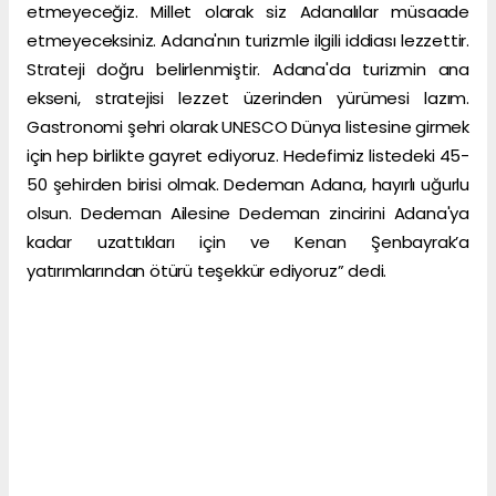
etmeyeceğiz. Millet olarak siz Adanalılar müsaade
etmeyeceksiniz. Adana'nın turizmle ilgili iddiası lezzettir.
Strateji doğru belirlenmiştir. Adana'da turizmin ana
ekseni, stratejisi lezzet üzerinden yürümesi lazım.
Gastronomi şehri olarak UNESCO Dünya listesine girmek
için hep birlikte gayret ediyoruz. Hedefimiz listedeki 45-
50 şehirden birisi olmak. Dedeman Adana, hayırlı uğurlu
olsun. Dedeman Ailesine Dedeman zincirini Adana'ya
kadar uzattıkları için ve Kenan Şenbayrak’a
yatırımlarından ötürü teşekkür ediyoruz” dedi.