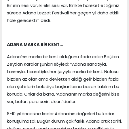
Bir elin nesi var, iki elin sesi var. Birlikte hareket ettiğimiz
sürece Adana Lezzet Festivali her geçen yıl daha etkili
hale gelecektir” dedi.
ADANA MARKA BİR KENT…
Adana’nın marka bir kent olduğunu ifade eden Başkan
Zeydan Karalar şunları söyledi: “Adana sanatıyla,
tarımıyla, ticaretiyle, her şeyiyle marka bir kent. Nüfusu
bizden az olan ama devletten aldığı gelir bizden fazla
olan şehirlerin belediye başkanlarına bazen takılırım bu
konuda. Onlar da bana, ‘Adana’nın marka değerini bize
ver, bütün para serin olsun’ derler.
8-10 yıl öncesine kadar Adana’nın değerleri bu kadar
konuşulmazdı. Bugün durum çok farklı. Adana artık tarihi,
doğası, sanatı, gastronomisi ve başka, güzellikleriyle