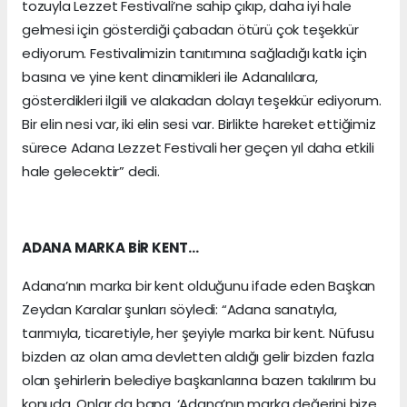
tozuyla Lezzet Festivali’ne sahip çıkıp, daha iyi hale
gelmesi için gösterdiği çabadan ötürü çok teşekkür
ediyorum. Festivalimizin tanıtımına sağladığı katkı için
basına ve yine kent dinamikleri ile Adanalılara,
gösterdikleri ilgili ve alakadan dolayı teşekkür ediyorum.
Bir elin nesi var, iki elin sesi var. Birlikte hareket ettiğimiz
sürece Adana Lezzet Festivali her geçen yıl daha etkili
hale gelecektir” dedi.
ADANA MARKA BİR KENT…
Adana’nın marka bir kent olduğunu ifade eden Başkan
Zeydan Karalar şunları söyledi: “Adana sanatıyla,
tarımıyla, ticaretiyle, her şeyiyle marka bir kent. Nüfusu
bizden az olan ama devletten aldığı gelir bizden fazla
olan şehirlerin belediye başkanlarına bazen takılırım bu
konuda. Onlar da bana, ‘Adana’nın marka değerini bize