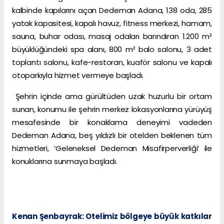
kalbinde kapılarını açan Dedeman Adana, 138 oda, 285
yatak kapasitesi, kapalı havuz, fitness merkezi, hamam,
sauna, buhar odası, masaj odaları barındıran 1.200 m²
büyüklüğündeki spa alanı, 800 m² balo salonu, 3 adet
toplantı salonu, kafe-restoran, kuaför salonu ve kapalı
otoparkıyla hizmet vermeye başladı.
Şehrin içinde ama gürültüden uzak huzurlu bir ortam
sunan, konumu ile şehrin merkez lokasyonlarına yürüyüş
mesafesinde bir konaklama deneyimi vadeden
Dedeman Adana, beş yıldızlı bir otelden beklenen tüm
hizmetleri, ‘Geleneksel Dedeman Misafirperverliği’ ile
konuklarına sunmaya başladı.
Kenan Şenbayrak: Otelimiz bölgeye büyük katkılar