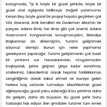
konuşmada, "İyi ki böyle bir güzel şehirde, böyle bir
güzel otel açılışında birlikteyiz. Değerli yatırımcımız
Kenan Bey, böyle güzel bir projeyi hayata geçirirken çok
titiz davrandı. Artık kendileri de Dedeman Ailesi'nin bir
parçası. Adana ilimiz, her ilimiz gibi çok önemli. Adana
Gastronomi Kongresi’nde konuşmacıydım, Belediye
Başkanımızı da dinlemiştim, ‘turizmi geliştirmek
istiyoruz’ demişti. Bunun için neler yapmamız
gerekiyorsa yapacağız. Turizmi geliştirmenin çok basit
bir yöntemi var. Havaalanından, otogarımızdan
başlayarak, şehre girişten çıkışa kadar esnafımız,
otellerimiz, taksicilerimiz olarak hepimiz farklılıklarımızı
zenginliğimiz olarak kabul etmeli ve buraya gelen
herkesi baş üstünde tutmalıyız. Misafirlerimizi güzel
ağırlayacağız, güzel yolcu edeceğiz ki bu şehrimiz daha
da gelişsin, daha da büyüsün. Bu güzel şehir bunu
fazlasıyla hak ediyor. Ben şimdiden turizme tüm emek