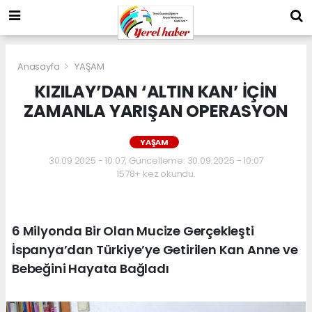
Anasayfa
YAŞAM
KIZILAY’DAN ‘ALTIN KAN’ İÇİN
ZAMANLA YARIŞAN OPERASYON
YAŞAM
30.09.2025 - 10:07, Güncelleme: 30.09.2025 - 10:07
1578+ kez okundu.
6 Milyonda Bir Olan Mucize Gerçekleşti
İspanya’dan Türkiye’ye Getirilen Kan Anne ve
Bebeğini Hayata Bağladı