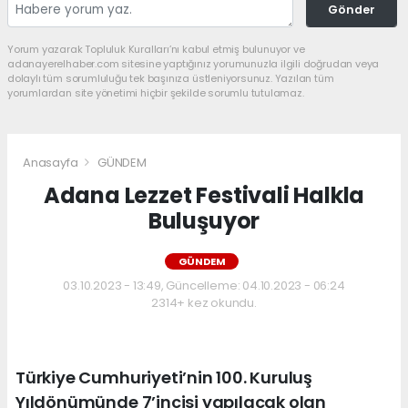
Gönder
Yorum yazarak Topluluk Kuralları’nı kabul etmiş bulunuyor ve
adanayerelhaber.com sitesine yaptığınız yorumunuzla ilgili doğrudan veya
dolaylı tüm sorumluluğu tek başınıza üstleniyorsunuz. Yazılan tüm
yorumlardan site yönetimi hiçbir şekilde sorumlu tutulamaz.
Anasayfa
GÜNDEM
Adana Lezzet Festivali Halkla
Buluşuyor
GÜNDEM
03.10.2023 - 13:49, Güncelleme: 04.10.2023 - 06:24
2314+ kez okundu.
Türkiye Cumhuriyeti’nin 100. Kuruluş
Yıldönümünde 7’incisi yapılacak olan