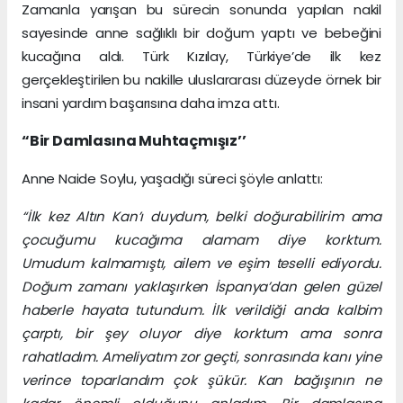
Zamanla yarışan bu sürecin sonunda yapılan nakil
sayesinde anne sağlıklı bir doğum yaptı ve bebeğini
kucağına aldı. Türk Kızılay, Türkiye’de ilk kez
gerçekleştirilen bu nakille uluslararası düzeyde örnek bir
insani yardım başarısına daha imza attı.
“Bir Damlasına Muhtaçmışız’’
Anne Naide Soylu, yaşadığı süreci şöyle anlattı:
“İlk kez Altın Kan’ı duydum, belki doğurabilirim ama
çocuğumu kucağıma alamam diye korktum.
Umudum kalmamıştı, ailem ve eşim teselli ediyordu.
Doğum zamanı yaklaşırken İspanya’dan gelen güzel
haberle hayata tutundum. İlk verildiği anda kalbim
çarptı, bir şey oluyor diye korktum ama sonra
rahatladım. Ameliyatım zor geçti, sonrasında kanı yine
verince toparlandım çok şükür. Kan bağışının ne