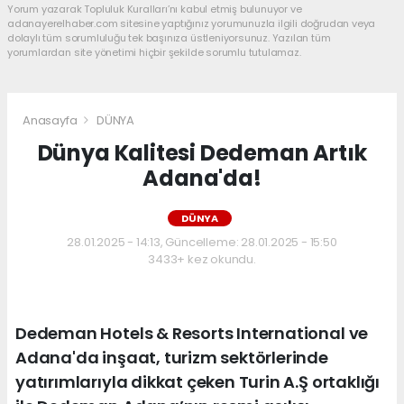
Yorum yazarak Topluluk Kuralları’nı kabul etmiş bulunuyor ve
adanayerelhaber.com sitesine yaptığınız yorumunuzla ilgili doğrudan veya
dolaylı tüm sorumluluğu tek başınıza üstleniyorsunuz. Yazılan tüm
yorumlardan site yönetimi hiçbir şekilde sorumlu tutulamaz.
Anasayfa
DÜNYA
Dünya Kalitesi Dedeman Artık
Adana'da!
DÜNYA
28.01.2025 - 14:13, Güncelleme: 28.01.2025 - 15:50
3433+ kez okundu.
Dedeman Hotels & Resorts International ve
Adana'da inşaat, turizm sektörlerinde
yatırımlarıyla dikkat çeken Turin A.Ş ortaklığı