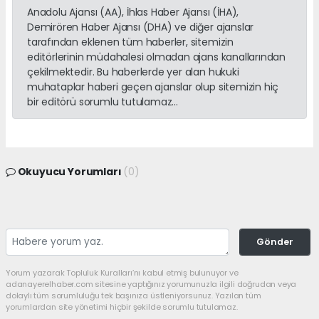
Anadolu Ajansı (AA), İhlas Haber Ajansı (İHA),
Demirören Haber Ajansı (DHA) ve diğer ajanslar
tarafından eklenen tüm haberler, sitemizin
editörlerinin müdahalesi olmadan ajans kanallarından
çekilmektedir. Bu haberlerde yer alan hukuki
muhataplar haberi geçen ajanslar olup sitemizin hiç
bir editörü sorumlu tutulamaz...
Okuyucu Yorumları
(0)
Gönder
Yorum yazarak Topluluk Kuralları’nı kabul etmiş bulunuyor ve
adanayerelhaber.com sitesine yaptığınız yorumunuzla ilgili doğrudan veya
dolaylı tüm sorumluluğu tek başınıza üstleniyorsunuz. Yazılan tüm
yorumlardan site yönetimi hiçbir şekilde sorumlu tutulamaz.