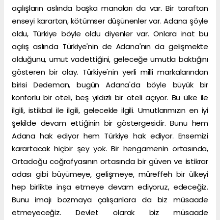
açılışların aslında başka manaları da var. Bir taraftan
enseyi karartan, kötümser düşünenler var. Adana şöyle
oldu, Türkiye böyle oldu diyenler var. Onlara inat bu
açılış aslında Türkiye'nin de Adana'nın da gelişmekte
olduğunu, umut vadettiğini, geleceğe umutla baktığını
gösteren bir olay. Türkiye'nin yerli milli markalarından
birisi Dedeman, bugün Adana'da böyle büyük bir
konforlu bir oteli, beş yıldızlı bir oteli açıyor. Bu ülke ile
ilgili, istikbal ile ilgili, gelecekle ilgili. Umutlarımızın en iyi
şekilde devam ettiğinin bir göstergesidir. Bunu hem
Adana hak ediyor hem Türkiye hak ediyor. Ensemizi
karartacak hiçbir şey yok. Bir hengamenin ortasında,
Ortadoğu coğrafyasının ortasında bir güven ve istikrar
adası gibi büyümeye, gelişmeye, müreffeh bir ülkeyi
hep birlikte inşa etmeye devam ediyoruz, edeceğiz.
Bunu imajı bozmaya çalışanlara da biz müsaade
etmeyeceğiz. Devlet olarak biz müsaade