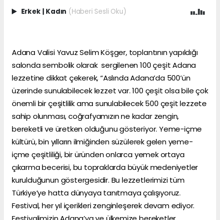
Erkek
|
Kadın
(Haberi Sesli Oku)
Adana Valisi Yavuz Selim Köşger, toplantının yapıldığı
salonda sembolik olarak sergilenen 100 çeşit Adana
lezzetine dikkat çekerek, “Aslında Adana’da 500’ün
üzerinde sunulabilecek lezzet var. 100 çeşit olsa bile çok
önemli bir çeşitlilik ama sunulabilecek 500 çeşit lezzete
sahip olunması, coğrafyamızın ne kadar zengin,
bereketli ve üretken olduğunu gösteriyor. Yeme-içme
kültürü, bin yılların ilmiğinden süzülerek gelen yeme-
içme çeşitliliği, bir üründen onlarca yemek ortaya
çıkarma becerisi, bu topraklarda büyük medeniyetler
kurulduğunun göstergesidir. Bu lezzetlerimizi tüm
Türkiye’ye hatta dünyaya tanıtmaya çalışıyoruz.
Festival, her yıl içerikleri zenginleşerek devam ediyor.
Festivalimizin Adana’ya ve ülkemize bereketler