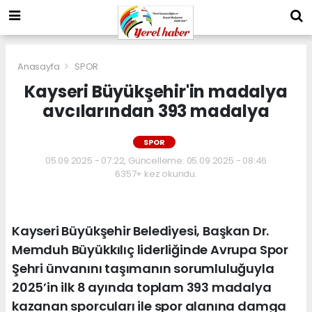
Anasayfa
SPOR
Kayseri Büyükşehir'in madalya
avcılarından 393 madalya
SPOR
05.09.2025 - 07:22, Güncelleme: 05.09.2025 - 08:46
6357+ kez okundu.
Kayseri Büyükşehir Belediyesi, Başkan Dr.
Memduh Büyükkılıç liderliğinde Avrupa Spor
Şehri ünvanını taşımanın sorumluluğuyla
2025’in ilk 8 ayında toplam 393 madalya
kazanan sporcuları ile spor alanına damga