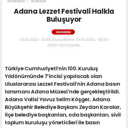
Anasayfa
GÜNDEM
Adana Lezzet Festivali Halkla
Buluşuyor
GÜNDEM
03.10.2023 - 13:49, Güncelleme: 04.10.2023 - 06:24
2314+ kez okundu.
Türkiye Cumhuriyeti’nin 100. Kuruluş
Yıldönümünde 7’incisi yapılacak olan
Uluslararası Lezzet Festivali’nin Adana basın
lansmanı Adana Müzesi’nde gerçekleştirildi.
Adana Valisi Yavuz Selim Köşger, Adana
Büyükşehir Belediye Başkanı Zeydan Karalar,
ilçe belediye başkanları, oda başkanları, sivil
toplum kuruluşu yöneticileri ile basın