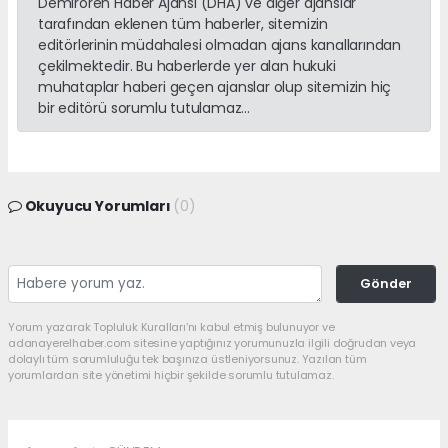
Demirören Haber Ajansı (DHA) ve diğer ajanslar
tarafından eklenen tüm haberler, sitemizin
editörlerinin müdahalesi olmadan ajans kanallarından
çekilmektedir. Bu haberlerde yer alan hukuki
muhataplar haberi geçen ajanslar olup sitemizin hiç
bir editörü sorumlu tutulamaz...
Okuyucu Yorumları
(0)
Gönder
Yorum yazarak Topluluk Kuralları’nı kabul etmiş bulunuyor ve
adanayerelhaber.com sitesine yaptığınız yorumunuzla ilgili doğrudan veya
dolaylı tüm sorumluluğu tek başınıza üstleniyorsunuz. Yazılan tüm
yorumlardan site yönetimi hiçbir şekilde sorumlu tutulamaz.