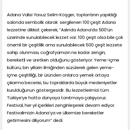
Adana Valisi Yavuz Selim Köşger, toplantının yapıldığı
salonda sembolik olarak sergilenen 100 çeşit Adana
lezzetine dikkat çekerek, “Aslında Adana’da 500’ün
üzerinde sunulabilecek lezzet var. 100 çeşit olsa bile çok
önemli bir çeşitlilik ama sunulabilecek 500 çeşit lezzete
sahip olunması, coğrafyamızın ne kadar zengin,
bereketli ve üretken olduğunu gösteriyor. Yeme-içme
kültürü, bin yılların ilmiğinden süzülerek gelen yeme-
içme çeşitliliği, bir üründen onlarca yemek ortaya
çıkarma becerisi, bu topraklarda büyük medeniyetler
kurulduğunun göstergesidir. Bu lezzetlerimizi tüm
Türkiye’ye hatta dünyaya tanıtmaya çalışıyoruz.
Festival, her yıl içerikleri zenginleşerek devam ediyor.
Festivalimizin Adana’ya ve ülkemize bereketler
getirmesini diliyorum” dedi.