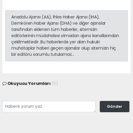
Anadolu Ajansı (AA), İhlas Haber Ajansı (İHA),
Demirören Haber Ajansı (DHA) ve diğer ajanslar
tarafından eklenen tüm haberler, sitemizin
editörlerinin müdahalesi olmadan ajans kanallarından
çekilmektedir. Bu haberlerde yer alan hukuki
muhataplar haberi geçen ajanslar olup sitemizin hiç
bir editörü sorumlu tutulamaz...
Okuyucu Yorumları
(0)
Gönder
Yorum yazarak Topluluk Kuralları’nı kabul etmiş bulunuyor ve
adanayerelhaber.com sitesine yaptığınız yorumunuzla ilgili doğrudan veya
dolaylı tüm sorumluluğu tek başınıza üstleniyorsunuz. Yazılan tüm