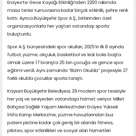
Erciyes’te Gece Kayağı Etkinliği’nden 2200 rakımda
masa tenisi turnuvasına kadar birçok etkinlik, şehre renk
kattı. Ayrıca Büyükşehir Spor A.Ş., birbirinden özel
organizasyonlarla her yaştan vatandaşı sporla
buluşturdu.
Spor A.Ş. bünyesindeki spor okulları, 2025’in ilk 8 ayında
futbol, yüzme, okçuluk, basketbol ve kick boks başta
olmak üzere 17 branşta 25 bin çocuğa ve gence spor
eğitimi verdi. Aynı zamanda “Bizim Okulda” projesiyle 27
farklı okulda çocuklar sporla tanıştı.
Kayseri Büyükşehir Belediyesi, 29 modern spor tesisiyle
her yaş ve seviyeden vatandaşa hizmet veriyor. Millet
Bahçesi Sağlıklı Yaşam Merkezi’nden Erciyes Yüksek
İrtifa Kamp Merkezi’ne, yüzme havuzlarından buz
pateni pistine kadar çok geniş bir alanda fitness,
pilates, spor etkinlikleri ve sosyal alan hizmetleri