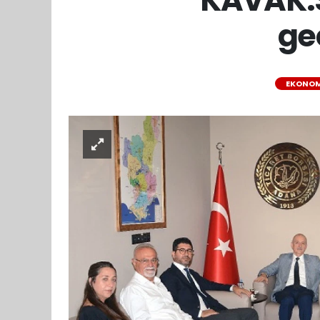
ge
EKONOM