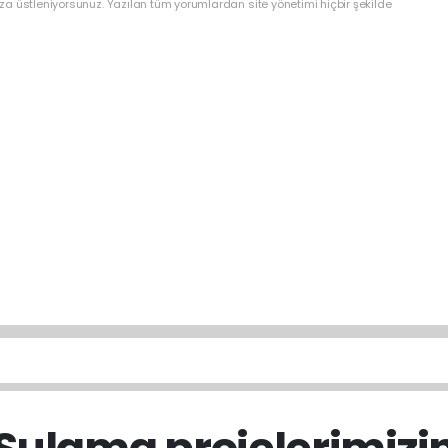
a üstleniyorsunuz. Yazılan tüm yorumlardan site yönetimi hiçbir şekilde
ulama projelerimizi