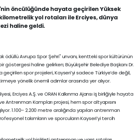
i'nin öncülüğünde hayata geçirilen Yüksek
kilometrelik yol rotaları ile Erciyes, dünya
zi haline geldi.
rak ödüllü Avrupa Spor Şehri" unvanı, kentteki spor kültürünün
r göstergesi haline gelirken; Büyükşehir Belediye Başkanı Dr.
 geçirilen spor projeleri, Kayseri’yi sadece Türkiye’de değil,
rmeye yönelik önemli adımlar arasında yer alıyor.
si, Erciyes A.Ş. ve ORAN Kalkınma Ajansı iş birliğiyle hayata
rı ve Antrenman Kampları projesi, hem spor altyapısını
lıyor. 1.100– 2.200 metre aralığında yapılan antrenman
rofesyonel takımların ve sporcuların Kayseri’yi tercih
ilometrelik yol bisikleti antrenman ve yarış rotaları,