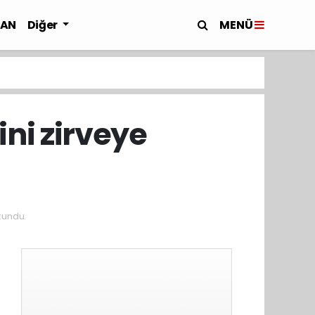
MENÜ
LAN
Diğer
ni zirveye
kundu.