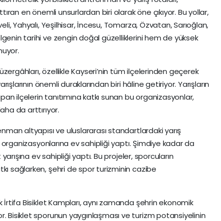
ttıran en önemli unsurlardan biri olarak öne çıkıyor. Bu yollar,
veli, Yahyalı, Yeşilhisar, İncesu, Tomarza, Özvatan, Sarıoğlan,
genin tarihi ve zengin doğal güzelliklerini hem de yüksek
nuyor.
 güzergâhları, özellikle Kayseri’nin tüm ilçelerinden geçerek
arışlarının önemli duraklarından biri hâline getiriyor. Yarışların
yapan ilçelerin tanıtımına katkı sunan bu organizasyonlar,
aha da arttırıyor.
renman altyapısı ve uluslararası standartlardaki yarış
jli organizasyonlarına ev sahipliği yaptı. Şimdiye kadar da
t yarışına ev sahipliği yaptı. Bu projeler, sporcuların
kı sağlarken, şehri de spor turizminin cazibe
k İrtifa Bisiklet Kampları, aynı zamanda şehrin ekonomik
r. Bisiklet sporunun yaygınlaşması ve turizm potansiyelinin