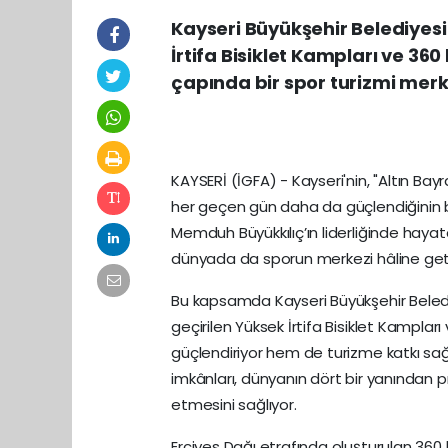
Kayseri Büyükşehir Belediyes
İrtifa Bisiklet Kampları ve 360 
çapında bir spor turizmi merke
KAYSERİ (İGFA) - Kayseri'nin, "Altın Bay
her geçen gün daha da güçlendiğinin bi
Memduh Büyükkılıç’ın liderliğinde hayata
dünyada da sporun merkezi hâline geti
Bu kapsamda Kayseri Büyükşehir Belediye
geçirilen Yüksek İrtifa Bisiklet Kampla
güçlendiriyor hem de turizme katkı sağ
imkânları, dünyanın dört bir yanından p
etmesini sağlıyor.
Erciyes Dağı etrafında oluşturulan 360 k