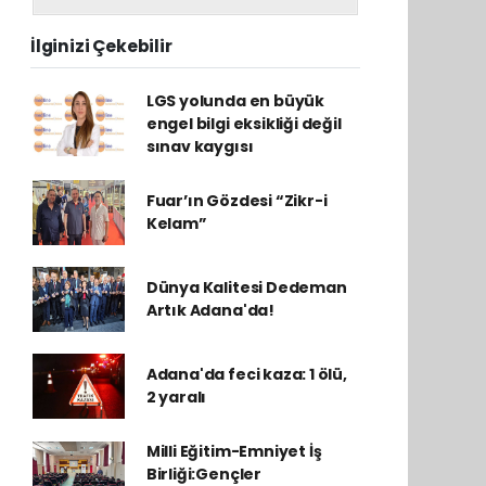
İlginizi Çekebilir
LGS yolunda en büyük
engel bilgi eksikliği değil
sınav kaygısı
Fuar’ın Gözdesi “Zikr-i
Kelam”
Dünya Kalitesi Dedeman
Artık Adana'da!
Adana'da feci kaza: 1 ölü,
2 yaralı
Milli Eğitim-Emniyet İş
Birliği:Gençler