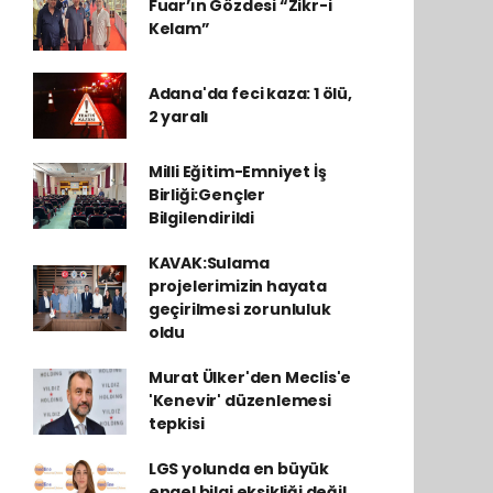
Fuar’ın Gözdesi “Zikr-i
Kelam”
Adana'da feci kaza: 1 ölü,
2 yaralı
Milli Eğitim-Emniyet İş
Birliği:Gençler
Bilgilendirildi
KAVAK:Sulama
projelerimizin hayata
geçirilmesi zorunluluk
oldu
Murat Ülker'den Meclis'e
'Kenevir' düzenlemesi
tepkisi
LGS yolunda en büyük
engel bilgi eksikliği değil