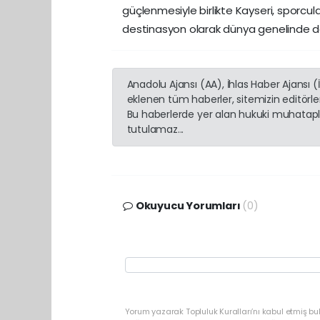
güçlenmesiyle birlikte Kayseri, sporcular
destinasyon olarak dünya genelinde d
Anadolu Ajansı (AA), İhlas Haber Ajansı 
eklenen tüm haberler, sitemizin editörl
Bu haberlerde yer alan hukuki muhatapla
tutulamaz...
Okuyucu Yorumları
(0)
Yorum yazarak Topluluk Kuralları’nı kabul etmiş b