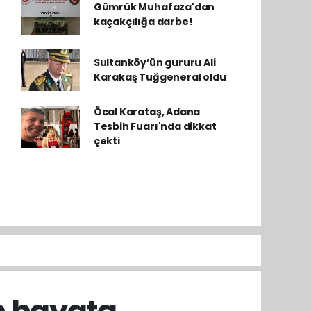
Gümrük Muhafaza'dan
kaçakçılığa darbe!
Sultanköy’ün gururu Ali
Karakaş Tuğgeneral oldu
Öcal Karataş, Adana
Tesbih Fuarı'nda dikkat
çekti
n hayata