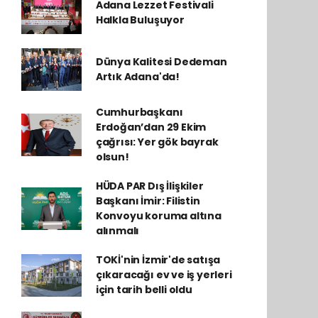
Adana Lezzet Festivali
Halkla Buluşuyor
Dünya Kalitesi Dedeman
Artık Adana'da!
Cumhurbaşkanı
Erdoğan’dan 29 Ekim
çağrısı: Yer gök bayrak
olsun!
HÜDA PAR Dış İlişkiler
Başkanı İmir: Filistin
Konvoyu koruma altına
alınmalı
TOKİ'nin İzmir'de satışa
çıkaracağı ev ve iş yerleri
için tarih belli oldu