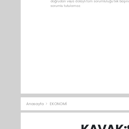
doğrudan veya dolaylı tüm sorumluluğu tek başınız
sorumlu tutulamaz.
Anasayfa
EKONOMİ
KAVAK:S