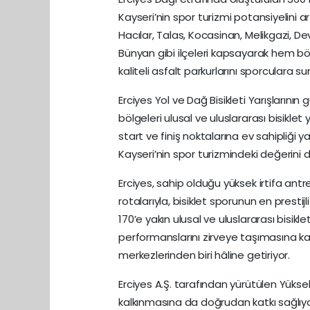
Kayseri’nin spor turizmi potansiyelini ar
Hacılar, Talas, Kocasinan, Melikgazi, De
Bünyan gibi ilçeleri kapsayarak hem böl
kaliteli asfalt parkurlarını sporculara su
Erciyes Yol ve Dağ Bisikleti Yarışlarının
bölgeleri ulusal ve uluslararası bisiklet y
start ve finiş noktalarına ev sahipliği 
Kayseri’nin spor turizmindeki değerini d
Erciyes, sahip olduğu yüksek irtifa ant
rotalarıyla, bisiklet sporunun en presti
170’e yakın ulusal ve uluslararası bisikle
performanslarını zirveye taşımasına kat
merkezlerinden biri hâline getiriyor.
Erciyes A.Ş. tarafından yürütülen Yükse
kalkınmasına da doğrudan katkı sağlıyo