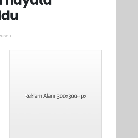
ldu
kundu.