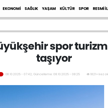
EKONOMİ
SAĞLIK
YAŞAM
KÜLTÜR
SPOR
RESMİ İ
üyükşehir spor turizmi
taşıyor
08.10.2025 - 07:42, Güncelleme: 08.10.2025 - 08:25
1821+ kez o