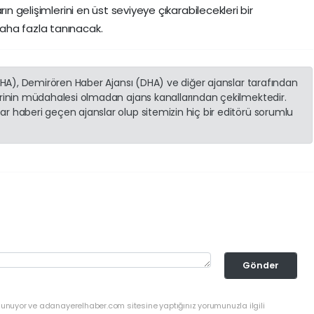
ın gelişimlerini en üst seviyeye çıkarabilecekleri bir
aha fazla tanınacak.
(İHA), Demirören Haber Ajansı (DHA) ve diğer ajanslar tarafından
erinin müdahalesi olmadan ajans kanallarından çekilmektedir.
r haberi geçen ajanslar olup sitemizin hiç bir editörü sorumlu
Gönder
ulunuyor ve adanayerelhaber.com sitesine yaptığınız yorumunuzla ilgili