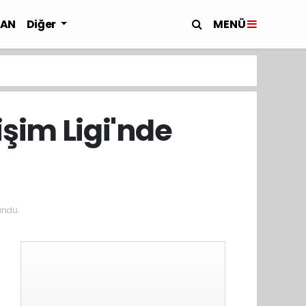
MENÜ
LAN
Diğer
şim Ligi'nde
ndu.