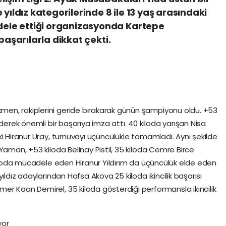
yıldız kategorilerinde 8 ile 13 yaş arasındaki
le ettiği organizasyonda Kartepe
başarılarla dikkat çekti.
en, rakiplerini geride bırakarak günün şampiyonu oldu. +53
derek önemli bir başarıya imza attı. 40 kiloda yarışan Nisa
i Hiranur Uray, turnuvayı üçüncülükle tamamladı. Aynı şekilde
Yaman, +53 kiloda Belinay Pistil, 35 kiloda Cemre Birce
 kiloda mücadele eden Hiranur Yıldırım da üçüncülük elde eden
ıldız adaylarından Hafsa Akova 25 kiloda ikincilik başarısı
r Kaan Demirel, 35 kiloda gösterdiği performansla ikincilik
yor