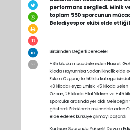
performans sergiledi. Minik ve 
toplam 550 sporcunun mücade
Belediyespor ekibi elde ettiği 
Birbirinden Değerli Dereceler
+35 kiloda mücadele eden Hasret Gökm
kiloda Hayrunnisa Sadan ikincilik elde e
Eslem Özgenç ile 50 kilo kategorisindek
40 kiloda Feyza Emlek, 45 kiloda Selen 
Özcan, 25 kiloda Hilal Yıldırım ve +45
sporcular arasında yer aldı. Geleceğin y
gösterdi. Erkeklerde mücadele eden Öme
elde ederek kürsüye çıkmayı başardı.
Kartepe Sporunda Yükseliş Devam Edi