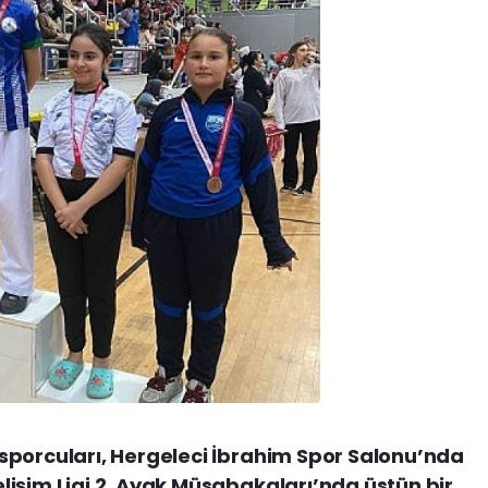
sporcuları, Hergeleci İbrahim Spor Salonu’nda
işim Ligi 2. Ayak Müsabakaları’nda üstün bir