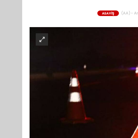
(AA) - An
ASAYİŞ