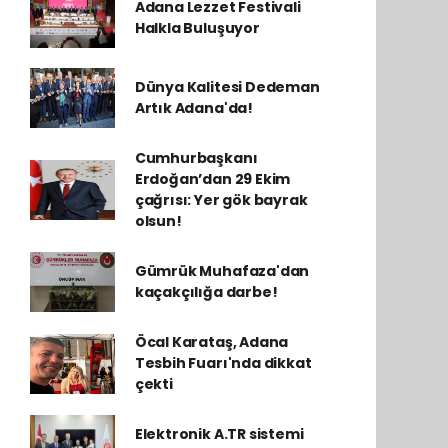
Adana Lezzet Festivali
Halkla Buluşuyor
Dünya Kalitesi Dedeman
Artık Adana'da!
Cumhurbaşkanı
Erdoğan’dan 29 Ekim
çağrısı: Yer gök bayrak
olsun!
Gümrük Muhafaza'dan
kaçakçılığa darbe!
Öcal Karataş, Adana
Tesbih Fuarı'nda dikkat
çekti
Elektronik A.TR sistemi