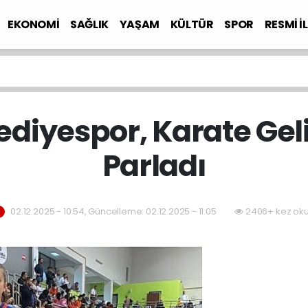
EKONOMİ
SAĞLIK
YAŞAM
KÜLTÜR
SPOR
RESMİ İ
ediyespor, Karate Geli
Parladı
02.12.2025 - 10:54, Güncelleme: 02.12.2025 - 11:05
2406+ kez oku