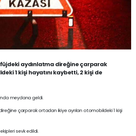
efüjdeki aydınlatma direğine çarparak
eki 1 kişi hayatını kaybetti, 2 kişi de
ı'nda meydana geldi.
direğine çarparak ortadan ikiye ayrılan otomobildeki 1 kişi
kipleri sevk edildi.