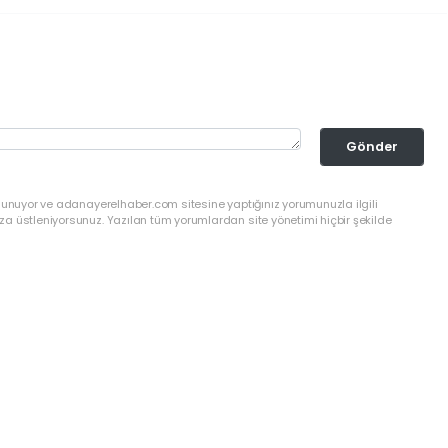
Gönder
ulunuyor ve adanayerelhaber.com sitesine yaptığınız yorumunuzla ilgili
a üstleniyorsunuz. Yazılan tüm yorumlardan site yönetimi hiçbir şekilde