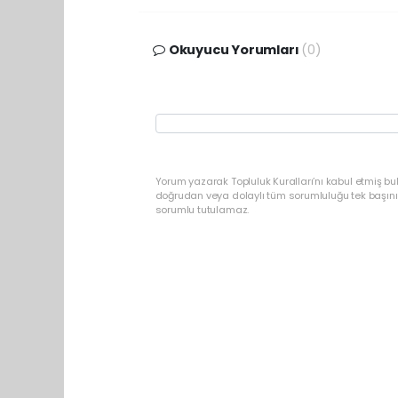
Okuyucu Yorumları
(0)
Yorum yazarak Topluluk Kuralları’nı kabul etmiş b
doğrudan veya dolaylı tüm sorumluluğu tek başınız
sorumlu tutulamaz.