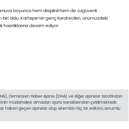
urnuva boyunca hem disiplinli hem de özgüvenli
 biri oldu. Kartepe’nin genç karatecileri, önümüzdeki
ak hazırlıklarına devam ediyor.
(İHA), Demirören Haber Ajansı (DHA) ve diğer ajanslar tarafından
erinin müdahalesi olmadan ajans kanallarından çekilmektedir.
r haberi geçen ajanslar olup sitemizin hiç bir editörü sorumlu