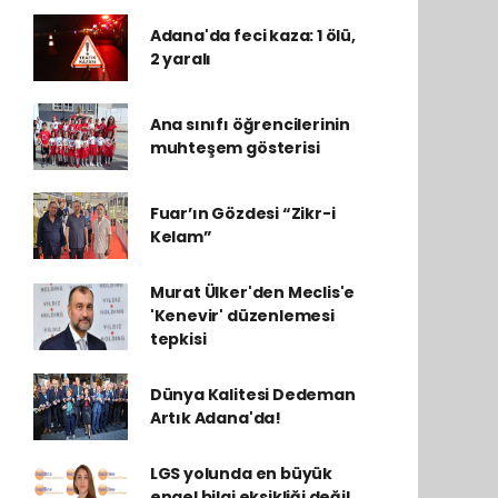
Adana'da feci kaza: 1 ölü,
2 yaralı
Ana sınıfı öğrencilerinin
muhteşem gösterisi
Fuar’ın Gözdesi “Zikr-i
Kelam”
Murat Ülker'den Meclis'e
'Kenevir' düzenlemesi
tepkisi
Dünya Kalitesi Dedeman
Artık Adana'da!
LGS yolunda en büyük
engel bilgi eksikliği değil