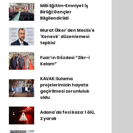
Milli Eğitim-Emniyet İş
Birliği:Gençler
Bilgilendirildi
Murat Ülker'den Meclis'e
'Kenevir' düzenlemesi
tepkisi
Fuar’ın Gözdesi “Zikr-i
Kelam”
KAVAK:Sulama
projelerimizin hayata
geçirilmesi zorunluluk
oldu
Adana'da feci kaza: 1 ölü,
2 yaralı