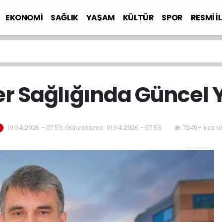
EKONOMİ
SAĞLIK
YAŞAM
KÜLTÜR
SPOR
RESMİ İ
r Sağlığında Güncel
01.04.2026 - 07:53, Güncelleme: 01.04.2026 - 07:53
7249+ kez o