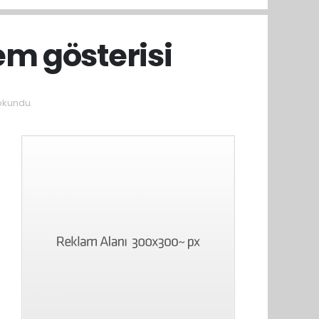
em gösterisi
okundu.