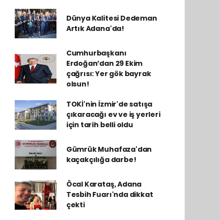
Dünya Kalitesi Dedeman
Artık Adana'da!
Cumhurbaşkanı
Erdoğan’dan 29 Ekim
çağrısı: Yer gök bayrak
olsun!
TOKİ'nin İzmir'de satışa
çıkaracağı ev ve iş yerleri
için tarih belli oldu
Gümrük Muhafaza'dan
kaçakçılığa darbe!
Öcal Karataş, Adana
Tesbih Fuarı'nda dikkat
çekti