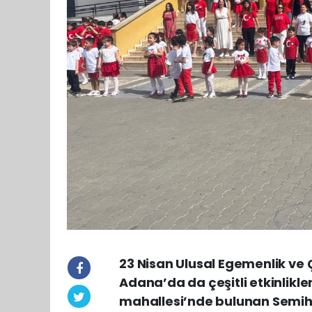
23 Nisan Ulusal Egemenlik ve
Adana’da da çeşitli etkinlikle
mahallesi’nde bulunan Semiha