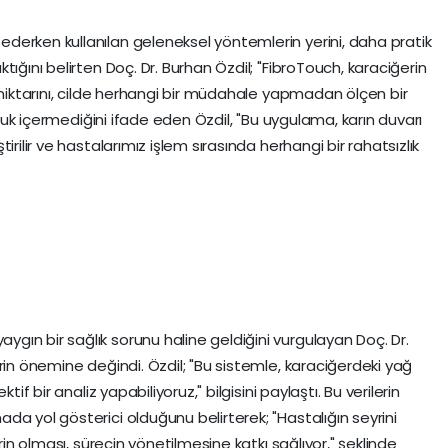
derken kullanılan geleneksel yöntemlerin yerini, daha pratik
ığını belirten Doç. Dr. Burhan Özdil; "FibroTouch, karaciğerin
 miktarını, cilde herhangi bir müdahale yapmadan ölçen bir
orluk içermediğini ifade eden Özdil, "Bu uygulama, karın duvarı
irilir ve hastalarımız işlem sırasında herhangi bir rahatsızlık
ın bir sağlık sorunu haline geldiğini vurgulayan Doç. Dr.
rin önemine değindi. Özdil; "Bu sistemle, karaciğerdeki yağ
tif bir analiz yapabiliyoruz," bilgisini paylaştı. Bu verilerin
a yol gösterici olduğunu belirterek; "Hastalığın seyrini
rin olması, sürecin yönetilmesine katkı sağlıyor," şeklinde