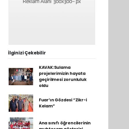
İlginizi Çekebilir
KAVAK:Sulama
projelerimizin hayata
geçirilmesi zorunluluk
oldu
Fuar’ın Gözdesi “Zikr-i
Kelam”
Ana sınıfı öğrencilerinin