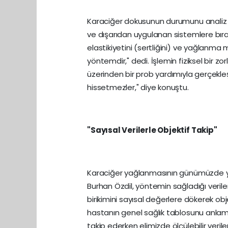
Karaciğer dokusunun durumunu analiz e
ve dışarıdan uygulanan sistemlere bırakt
elastikiyetini (sertliğini) ve yağlanma
yöntemdir," dedi. İşlemin fiziksel bir z
üzerinden bir prob yardımıyla gerçekleşt
hissetmezler," diye konuştu.
"Sayısal Verilerle Objektif Takip"
Karaciğer yağlanmasının günümüzde yayg
Burhan Özdil, yöntemin sağladığı verile
birikimini sayısal değerlere dökerek objek
hastanın genel sağlık tablosunu anlamad
takip ederken elimizde ölçülebilir verile