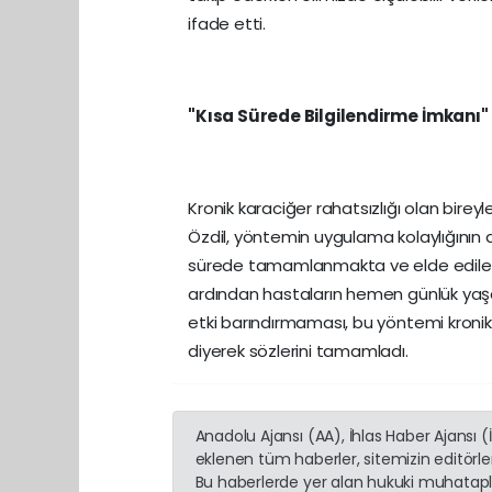
ifade etti.
"Kısa Sürede Bilgilendirme İmkanı"
Kronik karaciğer rahatsızlığı olan bireyl
Özdil, yöntemin uygulama kolaylığının altı
sürede tamamlanmakta ve elde edilen v
ardından hastaların hemen günlük yaşam
etki barındırmaması, bu yöntemi kronik h
diyerek sözlerini tamamladı.
Anadolu Ajansı (AA), İhlas Haber Ajansı 
eklenen tüm haberler, sitemizin editörl
Bu haberlerde yer alan hukuki muhatapla