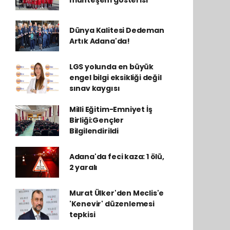
muhteşem gösterisi
Dünya Kalitesi Dedeman
Artık Adana'da!
LGS yolunda en büyük
engel bilgi eksikliği değil
sınav kaygısı
Milli Eğitim-Emniyet İş
Birliği:Gençler
Bilgilendirildi
Adana'da feci kaza: 1 ölü,
2 yaralı
Murat Ülker'den Meclis'e
'Kenevir' düzenlemesi
tepkisi