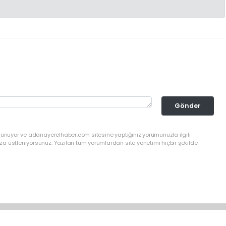
Gönder
ulunuyor ve adanayerelhaber.com sitesine yaptığınız yorumunuzla ilgili
a üstleniyorsunuz. Yazılan tüm yorumlardan site yönetimi hiçbir şekilde