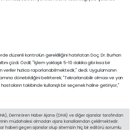
erde düzenli kontrolün gerekliliğini hatırlatan Doç. Dr. Burhan
nı çizdi. Özdil; "İşlem yaklaşık 5-10 dakika gibi kısa bir
eriler hızlıca raporlanabilmektedir," dedi. Uygulamanın
ına dönebildiğini belirterek; "Tekrarlanabilir olması ve yan
astaların takibinde kullanışlı bir seçenek haline getiriyor,"
(İHA), Demirören Haber Ajansı (DHA) ve diğer ajanslar tarafından
erinin müdahalesi olmadan ajans kanallarından çekilmektedir.
r haberi geçen ajanslar olup sitemizin hiç bir editörü sorumlu