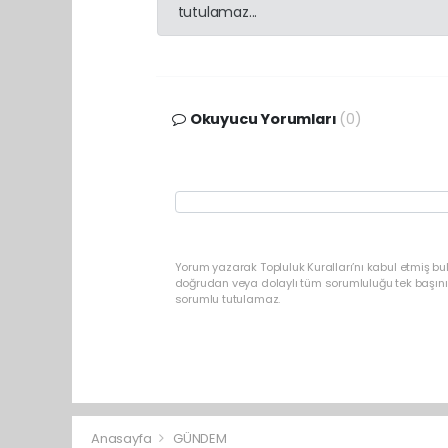
tutulamaz...
Okuyucu Yorumları
(0)
Yorum yazarak Topluluk Kuralları’nı kabul etmiş b
doğrudan veya dolaylı tüm sorumluluğu tek başınız
sorumlu tutulamaz.
Anasayfa
GÜNDEM