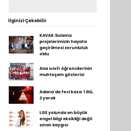
İlginizi Çekebilir
KAVAK:Sulama
projelerimizin hayata
geçirilmesi zorunluluk
oldu
Ana sınıfı öğrencilerinin
muhteşem gösterisi
Adana'da feci kaza: 1 ölü,
2 yaralı
LGS yolunda en büyük
engel bilgi eksikliği değil
sınav kaygısı