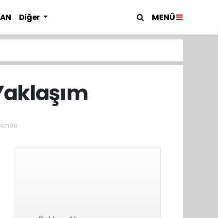
MENÜ
LAN
Diğer
 Yaklaşım
kundu.