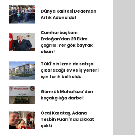
Dünya Kalitesi Dedeman
Artık Adana'da!
Cumhurbaşkanı
Erdoğan’dan 29 Ekim
çağrısı: Yer gök bayrak
olsun!
TOKİ'nin İzmir'de satışa
çıkaracağı ev ve iş yerleri
için tarih belli oldu
Gümrük Muhafaza'dan
kaçakçılığa darbe!
Öcal Karataş, Adana
Tesbih Fuarı'nda dikkat
çekti