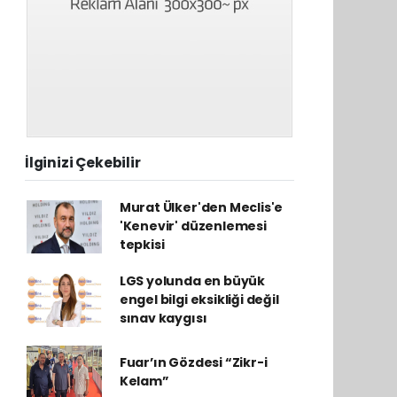
İlginizi Çekebilir
Murat Ülker'den Meclis'e
'Kenevir' düzenlemesi
tepkisi
LGS yolunda en büyük
engel bilgi eksikliği değil
sınav kaygısı
Fuar’ın Gözdesi “Zikr-i
Kelam”