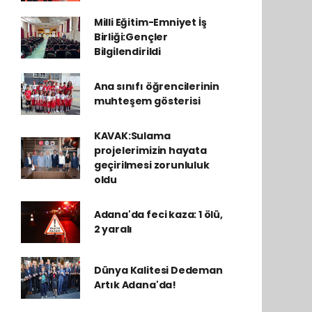
Milli Eğitim-Emniyet İş
Birliği:Gençler
Bilgilendirildi
Ana sınıfı öğrencilerinin
muhteşem gösterisi
KAVAK:Sulama
projelerimizin hayata
geçirilmesi zorunluluk
oldu
Adana'da feci kaza: 1 ölü,
2 yaralı
Dünya Kalitesi Dedeman
Artık Adana'da!