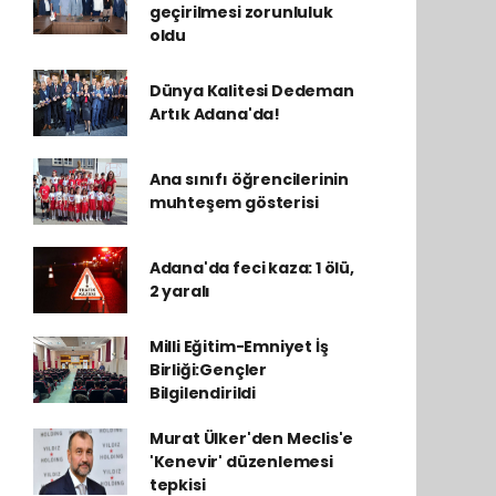
geçirilmesi zorunluluk
oldu
Dünya Kalitesi Dedeman
Artık Adana'da!
Ana sınıfı öğrencilerinin
muhteşem gösterisi
Adana'da feci kaza: 1 ölü,
2 yaralı
Milli Eğitim-Emniyet İş
Birliği:Gençler
Bilgilendirildi
Murat Ülker'den Meclis'e
'Kenevir' düzenlemesi
tepkisi