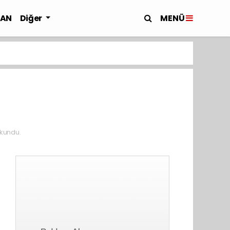
MENÜ
LAN
Diğer
kundu.