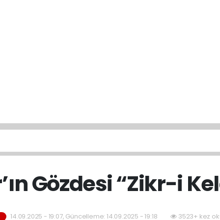
’ın Gözdesi “Zikr-i K
14.09.2025 - 19:07, Güncelleme: 14.09.2025 - 19:18
3523+ kez ok