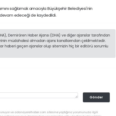
aşımını sağlamak amacıyla Büyükşehir Belediyesi'nin
lde devam edeceği de kaydedildi.
(İHA), Demirören Haber Ajansı (DHA) ve diğer ajanslar tarafından
erinin müdahalesi olmadan ajans kanallarından çekilmektedir.
r haberi geçen ajanslar olup sitemizin hiç bir editörü sorumlu
Gönder
ulunuyor ve adanayerelhaber.com sitesine yaptığınız yorumunuzla ilgili