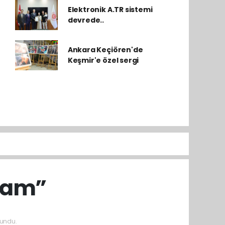
Elektronik A.TR sistemi
devrede..
Ankara Keçiören'de
Keşmir'e özel sergi
elam”
undu.