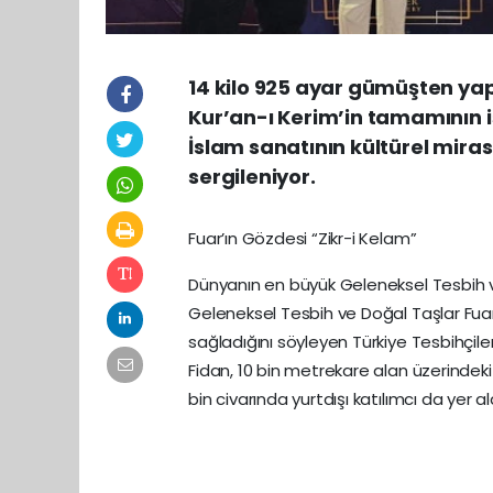
14 kilo 925 ayar gümüşten yap
Kur’an-ı Kerim’in tamamının iş
İslam sanatının kültürel miras
sergileniyor.
Fuar’ın Gözdesi “Zikr-i Kelam”
Dünyanın en büyük Geleneksel Tesbih ve 
Geleneksel Tesbih ve Doğal Taşlar Fuarı
sağladığını söyleyen Türkiye Tesbihçil
Fidan, 10 bin metrekare alan üzerindek
bin civarında yurtdışı katılımcı da yer al