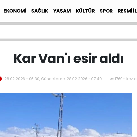
EKONOMİ
SAĞLIK
YAŞAM
KÜLTÜR
SPOR
RESMİ İ
Kar Van'ı esir aldı
28.02.2026 - 06:30, Güncelleme: 28.02.2026 - 07:40
1769+ kez o