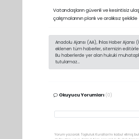
Vatandaşların güvenli ve kesintisiz ul
çalışmalarının planlı ve aralıksız şeki
Anadolu Ajansı (AA), İhlas Haber Ajansı 
eklenen tüm haberler, sitemizin editörl
Bu haberlerde yer alan hukuki muhatapla
tutulamaz...
Okuyucu Yorumları
(0)
Yorum yazarak Topluluk Kuralları’nı kabul etmiş b