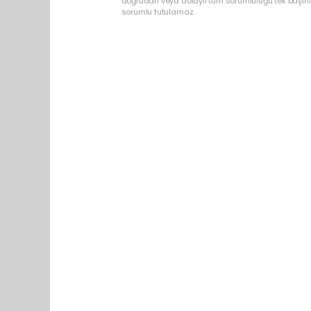
doğrudan veya dolaylı tüm sorumluluğu tek başınız
sorumlu tutulamaz.