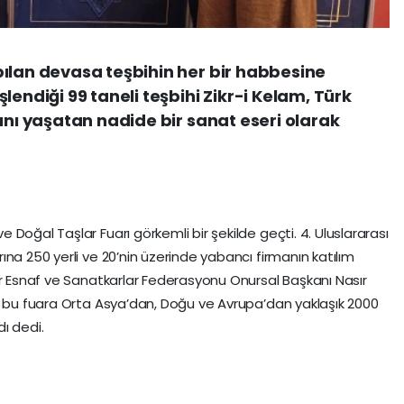
ılan devasa teşbihin her bir habbesine
lendiği 99 taneli teşbihi Zikr-i Kelam, Türk
ını yaşatan nadide bir sanat eseri olarak
Doğal Taşlar Fuarı görkemli bir şekilde geçti. 4. Uluslararası
na 250 yerli ve 20’nin üzerinde yabancı firmanın katılım
er Esnaf ve Sanatkarlar Federasyonu Onursal Başkanı Nasır
i bu fuara Orta Asya’dan, Doğu ve Avrupa’dan yaklaşık 2000
dı dedi.