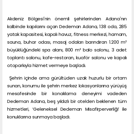
Akdeniz Bölgesi'nin önemli şehirlerinden Adana'nın
kalbinde kapılarını açan Dedeman Adana, 138 oda, 285
yatak kapasitesi, kapalı havuz, fitness merkezi, hamam,
sauna, buhar odası, masaj odaları barındıran 1.200 m²
büyüklüğündeki spa alanı, 800 m² balo salonu, 3 adet
toplantı salonu, kafe-restoran, kuaför salonu ve kapalı
otoparkıyla hizmet vermeye başladı.
Şehrin içinde ama gürültüden uzak huzurlu bir ortam
sunan, konumu ile şehrin merkez lokasyonlarına yürüyüş
mesafesinde bir konaklama deneyimi vadeden
Dedeman Adana, beş yıldızlı bir otelden beklenen tüm
hizmetleri, ‘Geleneksel Dedeman Misafirperverliği’ ile
konuklarına sunmaya başladı.