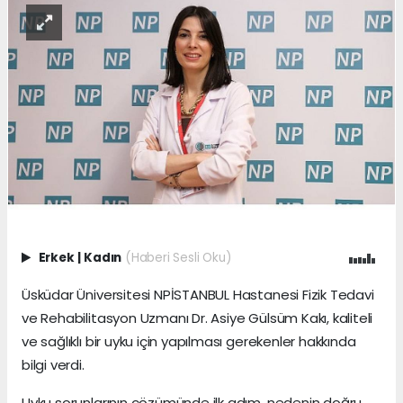
Erkek
|
Kadın
(Haberi Sesli Oku)
Üsküdar Üniversitesi NPİSTANBUL Hastanesi Fizik Tedavi
ve Rehabilitasyon Uzmanı Dr. Asiye Gülsüm Kakı, kaliteli
ve sağlıklı bir uyku için yapılması gerekenler hakkında
bilgi verdi.
Uyku sorunlarının çözümünde ilk adım, nedenin doğru