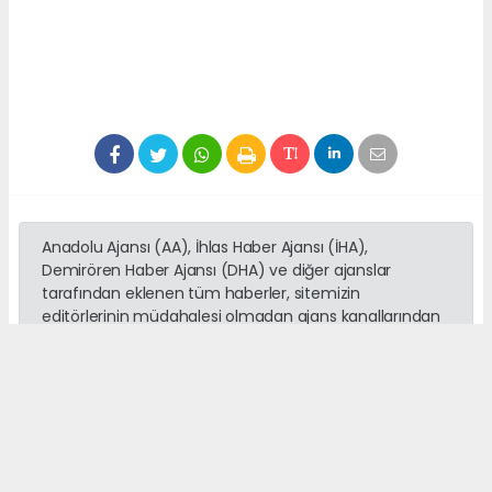
Anadolu Ajansı (AA), İhlas Haber Ajansı (İHA),
Demirören Haber Ajansı (DHA) ve diğer ajanslar
tarafından eklenen tüm haberler, sitemizin
editörlerinin müdahalesi olmadan ajans kanallarından
çekilmektedir. Bu haberlerde yer alan hukuki
muhataplar haberi geçen ajanslar olup sitemizin hiç
bir editörü sorumlu tutulamaz...