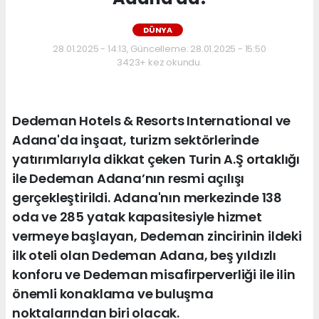
DÜNYA
28.01.2025 - 14:13, Güncelleme: 28.01.2025 - 15:50
3423+ kez okundu.
Dedeman Hotels & Resorts International ve
Adana'da inşaat, turizm sektörlerinde
yatırımlarıyla dikkat çeken Turin A.Ş ortaklığı
ile Dedeman Adana’nın resmi açılışı
gerçekleştirildi. Adana'nın merkezinde 138
oda ve 285 yatak kapasitesiyle hizmet
vermeye başlayan, Dedeman zincirinin ildeki
ilk oteli olan Dedeman Adana, beş yıldızlı
konforu ve Dedeman misafirperverliği ile ilin
önemli konaklama ve buluşma
noktalarından biri olacak.