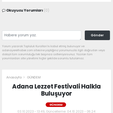
Okuyucu Yorumları
(0)
Gönder
Yorum yazarak Topluluk Kuralları’nı kabul etmiş bulunuyor ve
adanayerelhaber.com sitesine yaptığınız yorumunuzla ilgili doğrudan veya
dolaylı tüm sorumluluğu tek başınıza üstleniyorsunuz. Yazılan tüm
yorumlardan site yönetimi hiçbir şekilde sorumlu tutulamaz.
Anasayfa
GÜNDEM
Adana Lezzet Festivali Halkla
Buluşuyor
GÜNDEM
03.10.2023 - 13:49, Güncelleme: 04.10.2023 - 06:24