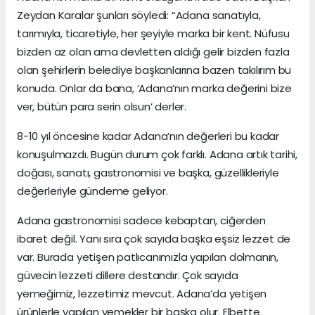
Zeydan Karalar şunları söyledi: “Adana sanatıyla,
tarımıyla, ticaretiyle, her şeyiyle marka bir kent. Nüfusu
bizden az olan ama devletten aldığı gelir bizden fazla
olan şehirlerin belediye başkanlarına bazen takılırım bu
konuda. Onlar da bana, ‘Adana’nın marka değerini bize
ver, bütün para serin olsun’ derler.
8-10 yıl öncesine kadar Adana’nın değerleri bu kadar
konuşulmazdı. Bugün durum çok farklı. Adana artık tarihi,
doğası, sanatı, gastronomisi ve başka, güzellikleriyle
değerleriyle gündeme geliyor.
Adana gastronomisi sadece kebaptan, ciğerden
ibaret değil. Yanı sıra çok sayıda başka eşsiz lezzet de
var. Burada yetişen patlıcanımızla yapılan dolmanın,
güvecin lezzeti dillere destandır. Çok sayıda
yemeğimiz, lezzetimiz mevcut. Adana’da yetişen
ürünlerle yapılan yemekler bir başka olur. Elbette