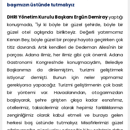
başımızın üstünde tutmalıyız
DHRI Yönetim Kurulu Başkanı Ergün Demiray
yaptığı
konuşmada, "İyi ki böyle bir güzel şehirde, böyle bir
güzel otel açılışında birlikteyiz. Değerli yatırımcımız
Kenan Bey, böyle güzel bir projeyi hayata geçirirken çok
titiz davrandı. Artık kendileri de Dedeman Ailesi'nin bir
parçası. Adana ilimiz, her ilimiz gibi çok önemli. Adana
Gastronomi Kongresi’nde konuşmacıydım, Belediye
Başkanımızı da dinlemiştim, ‘turizmi geliştirmek
istiyoruz’ demişti. Bunun için neler yapmamız
gerekiyorsa yapacağız. Turizmi geliştirmenin çok basit
bir yöntemi var. Havaalanından, otogarımızdan
başlayarak, şehre girişten çıkışa kadar esnafımız,
otellerimiz, taksicilerimiz olarak hepimiz farklılıklarımızı
zenginliğimiz olarak kabul etmeli ve buraya gelen
herkesi baş üstünde tutmalıyız. Misafirlerimizi güzel