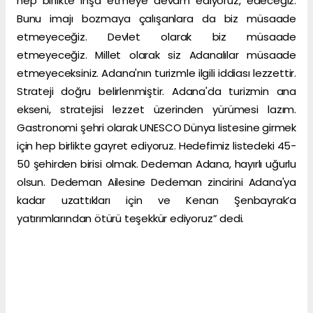
hep birlikte inşa etmeye devam ediyoruz, edeceğiz.
Bunu imajı bozmaya çalışanlara da biz müsaade
etmeyeceğiz. Devlet olarak biz müsaade
etmeyeceğiz. Millet olarak siz Adanalılar müsaade
etmeyeceksiniz. Adana'nın turizmle ilgili iddiası lezzettir.
Strateji doğru belirlenmiştir. Adana'da turizmin ana
ekseni, stratejisi lezzet üzerinden yürümesi lazım.
Gastronomi şehri olarak UNESCO Dünya listesine girmek
için hep birlikte gayret ediyoruz. Hedefimiz listedeki 45-
50 şehirden birisi olmak. Dedeman Adana, hayırlı uğurlu
olsun. Dedeman Ailesine Dedeman zincirini Adana'ya
kadar uzattıkları için ve Kenan Şenbayrak’a
yatırımlarından ötürü teşekkür ediyoruz” dedi.