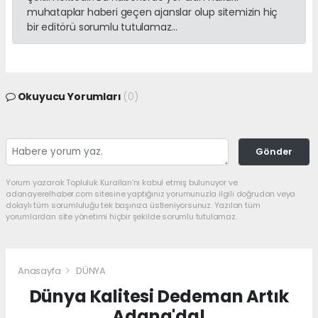
muhataplar haberi geçen ajanslar olup sitemizin hiç
bir editörü sorumlu tutulamaz...
Okuyucu Yorumları
(0)
Gönder
Yorum yazarak Topluluk Kuralları’nı kabul etmiş bulunuyor ve
adanayerelhaber.com sitesine yaptığınız yorumunuzla ilgili doğrudan veya
dolaylı tüm sorumluluğu tek başınıza üstleniyorsunuz. Yazılan tüm
yorumlardan site yönetimi hiçbir şekilde sorumlu tutulamaz.
Anasayfa
DÜNYA
Dünya Kalitesi Dedeman Artık
Adana'da!