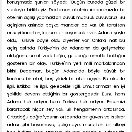
konuşmada şunları söyledi: “Bugün burada güzel bir
vesileyle birlikteyiz. Dedeman otelinin Adana'mızda bir
otelinin açılışı yapmaktan büyük mutluluk duyuyoruz. Bu
açılışların aslında başka manaları da var. Bir taraftan
enseyi karartan, kötümser düşünenler var. Adana şöyle
oldu, Türkiye böyle oldu diyenler var. Onlara inat bu
açılış aslında Türkiye'nin de Adana'nın da gelişmekte
olduğunu, umut vadettiğini, geleceğe umutla baktığını
gösteren bir olay. Türkiye'nin yerli milli markalarından
birisi Dedeman, bugün Adana'da böyle büyük bir
konforlu bir oteli, beş yıldızlı bir oteli açıyor. Bu ülke ile
ilgili, istikbal ile ilgili, gelecekle ilgili. Umutlarımızın en iyi
şekilde devam ettiğinin bir göstergesidir. Bunu hem
Adana hak ediyor hem Türkiye hak ediyor. Ensemizi
karartacak hiçbir şey yok. Bir hengamenin ortasında,
Ortadoğu coğrafyasının ortasında bir güven ve istikrar
adası gibi büyümeye, gelişmeye, müreffeh bir ülkeyi