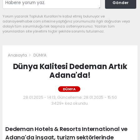
Gönder
Yorum yazarak Topluluk Kuralları’nı kabul etmiş bulunuyor ve
adanayerelhaber.com sitesine yaptığınız yorumunuzla ilgili doğrudan veya
dolaylı tüm sorumluluğu tek başınıza üstleniyorsunuz. Yazılan tüm
yorumlardan site yönetimi hiçbir şekilde sorumlu tutulamaz.
Anasayfa
DÜNYA
Dünya Kalitesi Dedeman Artık
Adana'da!
DÜNYA
28.01.2025 - 14:13, Güncelleme: 28.01.2025 - 15:50
3429+ kez okundu.
Dedeman Hotels & Resorts International ve
Adana'da inşaat, turizm sektörlerinde