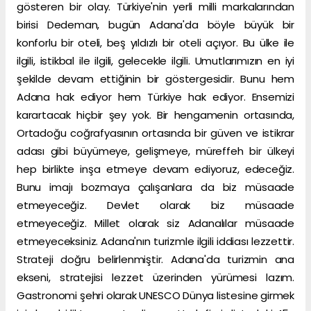
gösteren bir olay. Türkiye'nin yerli milli markalarından
birisi Dedeman, bugün Adana'da böyle büyük bir
konforlu bir oteli, beş yıldızlı bir oteli açıyor. Bu ülke ile
ilgili, istikbal ile ilgili, gelecekle ilgili. Umutlarımızın en iyi
şekilde devam ettiğinin bir göstergesidir. Bunu hem
Adana hak ediyor hem Türkiye hak ediyor. Ensemizi
karartacak hiçbir şey yok. Bir hengamenin ortasında,
Ortadoğu coğrafyasının ortasında bir güven ve istikrar
adası gibi büyümeye, gelişmeye, müreffeh bir ülkeyi
hep birlikte inşa etmeye devam ediyoruz, edeceğiz.
Bunu imajı bozmaya çalışanlara da biz müsaade
etmeyeceğiz. Devlet olarak biz müsaade
etmeyeceğiz. Millet olarak siz Adanalılar müsaade
etmeyeceksiniz. Adana'nın turizmle ilgili iddiası lezzettir.
Strateji doğru belirlenmiştir. Adana'da turizmin ana
ekseni, stratejisi lezzet üzerinden yürümesi lazım.
Gastronomi şehri olarak UNESCO Dünya listesine girmek