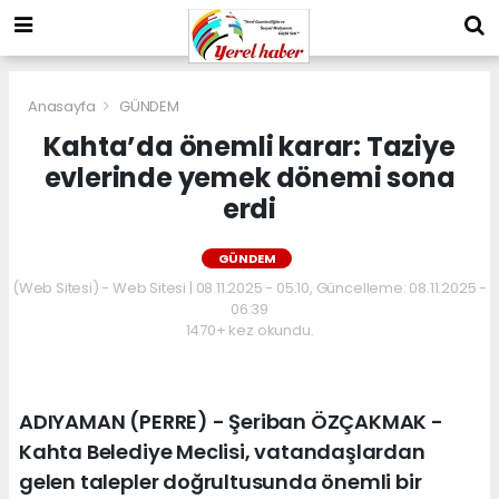
Anasayfa
GÜNDEM
Kahta’da önemli karar: Taziye
evlerinde yemek dönemi sona
erdi
GÜNDEM
(Web Sitesi) - Web Sitesi | 08.11.2025 - 05:10, Güncelleme: 08.11.2025 -
06:39
1470+ kez okundu.
ADIYAMAN (PERRE) - Şeriban ÖZÇAKMAK -
Kahta Belediye Meclisi, vatandaşlardan
gelen talepler doğrultusunda önemli bir