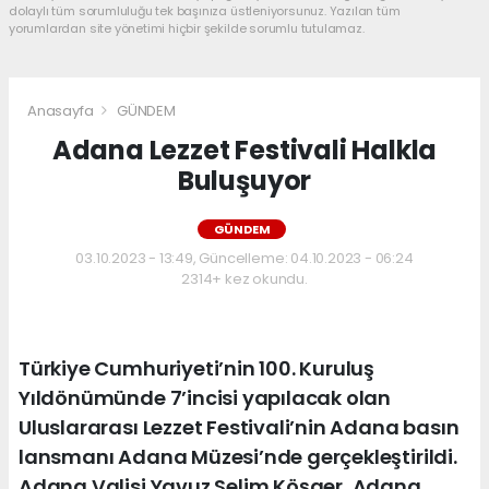
dolaylı tüm sorumluluğu tek başınıza üstleniyorsunuz. Yazılan tüm
yorumlardan site yönetimi hiçbir şekilde sorumlu tutulamaz.
Anasayfa
GÜNDEM
Adana Lezzet Festivali Halkla
Buluşuyor
GÜNDEM
03.10.2023 - 13:49, Güncelleme: 04.10.2023 - 06:24
2314+ kez okundu.
Türkiye Cumhuriyeti’nin 100. Kuruluş
Yıldönümünde 7’incisi yapılacak olan
Uluslararası Lezzet Festivali’nin Adana basın
lansmanı Adana Müzesi’nde gerçekleştirildi.
Adana Valisi Yavuz Selim Köşger, Adana