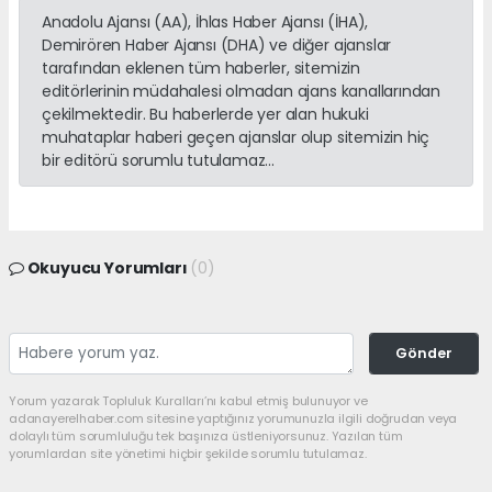
Anadolu Ajansı (AA), İhlas Haber Ajansı (İHA),
Demirören Haber Ajansı (DHA) ve diğer ajanslar
tarafından eklenen tüm haberler, sitemizin
editörlerinin müdahalesi olmadan ajans kanallarından
çekilmektedir. Bu haberlerde yer alan hukuki
muhataplar haberi geçen ajanslar olup sitemizin hiç
bir editörü sorumlu tutulamaz...
Okuyucu Yorumları
(0)
Gönder
Yorum yazarak Topluluk Kuralları’nı kabul etmiş bulunuyor ve
adanayerelhaber.com sitesine yaptığınız yorumunuzla ilgili doğrudan veya
dolaylı tüm sorumluluğu tek başınıza üstleniyorsunuz. Yazılan tüm
yorumlardan site yönetimi hiçbir şekilde sorumlu tutulamaz.