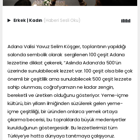
Erkek
|
Kadın
(Haberi Sesli Oku)
Adana Valisi Yavuz Selim Köşger, toplantının yapıldığı
salonda sembolik olarak sergilenen 100 çeşit Adana
lezzetine dikkat çekerek, “Aslında Adana’da 500’ün
üzerinde sunulabilecek lezzet var. 100 çeşit olsa bile çok
önemli bir çeşitlilik ama sunulabilecek 500 çeşit lezzete
sahip olunması, coğrafyamızın ne kadar zengin,
bereketli ve üretken olduğunu gösteriyor. Yeme-içme
kültürü, bin yılların ilmiğinden süzülerek gelen yeme-
içme çeşitliliği, bir üründen onlarca yemek ortaya
çıkarma becerisi, bu topraklarda büyük medeniyetler
kurulduğunun göstergesidir. Bu lezzetlerimizi tüm
Türkiye’ye hatta dünyaya tanıtmaya çalışıyoruz.