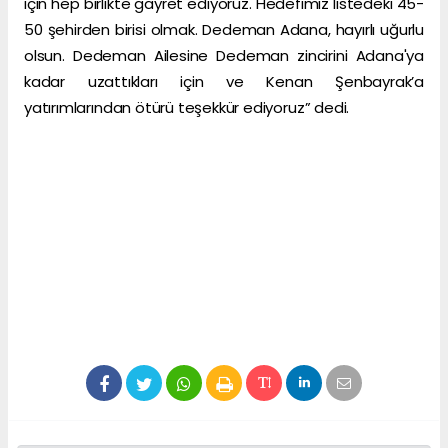
için hep birlikte gayret ediyoruz. Hedefimiz listedeki 45-
50 şehirden birisi olmak. Dedeman Adana, hayırlı uğurlu
olsun. Dedeman Ailesine Dedeman zincirini Adana'ya
kadar uzattıkları için ve Kenan Şenbayrak’a
yatırımlarından ötürü teşekkür ediyoruz” dedi.