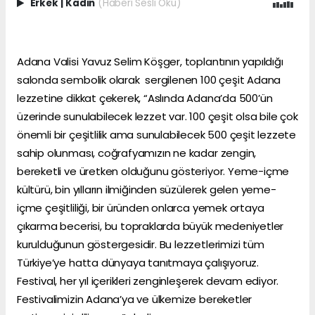
Erkek
|
Kadın
(Haberi Sesli Oku)
Adana Valisi Yavuz Selim Köşger, toplantının yapıldığı
salonda sembolik olarak sergilenen 100 çeşit Adana
lezzetine dikkat çekerek, “Aslında Adana’da 500’ün
üzerinde sunulabilecek lezzet var. 100 çeşit olsa bile çok
önemli bir çeşitlilik ama sunulabilecek 500 çeşit lezzete
sahip olunması, coğrafyamızın ne kadar zengin,
bereketli ve üretken olduğunu gösteriyor. Yeme-içme
kültürü, bin yılların ilmiğinden süzülerek gelen yeme-
içme çeşitliliği, bir üründen onlarca yemek ortaya
çıkarma becerisi, bu topraklarda büyük medeniyetler
kurulduğunun göstergesidir. Bu lezzetlerimizi tüm
Türkiye’ye hatta dünyaya tanıtmaya çalışıyoruz.
Festival, her yıl içerikleri zenginleşerek devam ediyor.
Festivalimizin Adana’ya ve ülkemize bereketler