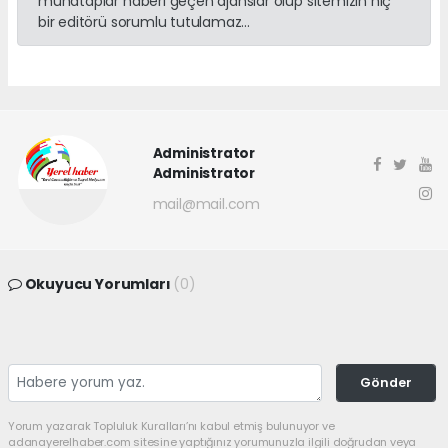
muhataplar haberi geçen ajanslar olup sitemizin hiç
bir editörü sorumlu tutulamaz...
Administrator
Administrator
mail@mail.com
Okuyucu Yorumları
(0)
Gönder
Yorum yazarak Topluluk Kuralları’nı kabul etmiş bulunuyor ve
adanayerelhaber.com sitesine yaptığınız yorumunuzla ilgili doğrudan veya