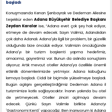
başladı
Konuşmasında Kenan Şenbayrak ve Dedeman Ailesine
teşekkür eden
Adana Büyükşehir Belediye Başkanı
Zeydan Karalar
ise, “Adana evet çok şey hak ediyor,
etmeye de devam edecek. Sayın Valimiz, Adanalıdan
çok daha Adanalı. Adana'yla ilgili bir problem, bir güzellik
olduğunda bize öncülük ediyor. Valimizin öncülüğünde
Adana'yı bir turizm başkenti yapma hedefimiz,
amacımız, gayretimiz var. Bunun da aslında sonuçlarını
alıyoruz. Artık mevcut oteller Adana'ya özellikle önemli
etkinlik dönemlerimizde yetmiyor. Adana kabuğunu
kırmaya başladı. Ciddi bir biçimde yükselmeye başladı.
Bugün açılışını gerçekleştirdiğimiz Dedeman Adana il
turizmimize katkı sağlayacaktır. İnanın yakında bu otel
de yetmeyecek. Oteller zinciri açılmaya devam
edecek. Çünkü Sayın Valimle birlikte Adana’yı
'Gastronomi Kenti' yapacağız. Ben inanıyorum ki Adana