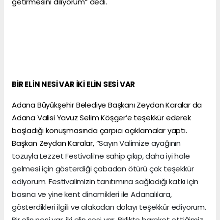
getirmesini diliyorum” dedi.
BİR ELİN NESİ VAR İKİ ELİN SESİ VAR
Adana Büyükşehir Belediye Başkanı Zeydan Karalar da
Adana Valisi Yavuz Selim Köşger’e teşekkür ederek
başladığı konuşmasında çarpıcı açıklamalar yaptı.
Başkan Zeydan Karalar, “
Sayın Valimize ayağının
tozuyla Lezzet Festivali’ne sahip çıkıp, daha iyi hale
gelmesi için gösterdiği çabadan ötürü çok teşekkür
ediyorum. Festivalimizin tanıtımına sağladığı katkı için
basına ve yine kent dinamikleri ile Adanalılara,
gösterdikleri ilgili ve alakadan dolayı teşekkür ediyorum.
Bir elin nesi var, iki elin sesi var. Birlikte hareket ettiğimiz