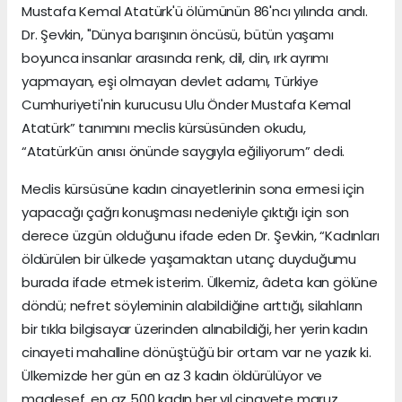
Mustafa Kemal Atatürk'ü ölümünün 86'ncı yılında andı.
Dr. Şevkin, "Dünya barışının öncüsü, bütün yaşamı
boyunca insanlar arasında renk, dil, din, ırk ayrımı
yapmayan, eşi olmayan devlet adamı, Türkiye
Cumhuriyeti'nin kurucusu Ulu Önder Mustafa Kemal
Atatürk” tanımını meclis kürsüsünden okudu,
“Atatürk’ün anısı önünde saygıyla eğiliyorum” dedi.
Meclis kürsüsüne kadın cinayetlerinin sona ermesi için
yapacağı çağrı konuşması nedeniyle çıktığı için son
derece üzgün olduğunu ifade eden Dr. Şevkin, “Kadınları
öldürülen bir ülkede yaşamaktan utanç duyduğumu
burada ifade etmek isterim. Ülkemiz, âdeta kan gölüne
döndü; nefret söyleminin alabildiğine arttığı, silahların
bir tıkla bilgisayar üzerinden alınabildiği, her yerin kadın
cinayeti mahalline dönüştüğü bir ortam var ne yazık ki.
Ülkemizde her gün en az 3 kadın öldürülüyor ve
maalesef, en az 500 kadın her yıl cinayete maruz