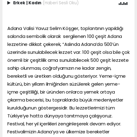
Erkek
|
Kadın
(Haberi Sesli Oku)
Adana Valisi Yavuz Selim Köşger, toplantının yapıldığı
salonda sembolik olarak sergilenen 100 çeşit Adana
lezzetine dikkat çekerek, “Aslında Adana’da 500’ün
üzerinde sunulabilecek lezzet var. 100 çeşit olsa bile çok
önemli bir çeşitlilik ama sunulabilecek 500 çeşit lezzete
sahip olunması, coğrafyamızın ne kadar zengin,
bereketli ve üretken olduğunu gösteriyor. Yeme-içme
kültürü, bin yılların ilmiğinden süzülerek gelen yeme-
içme çeşitliliği, bir üründen onlarca yemek ortaya
çıkarma becerisi, bu topraklarda büyük medeniyetler
kurulduğunun göstergesidir. Bu lezzetlerimizi tüm
Türkiye’ye hatta dünyaya tanıtmaya çalışıyoruz.
Festival, her yıl içerikleri zenginleşerek devam ediyor.
Festivalimizin Adana’ya ve ülkemize bereketler