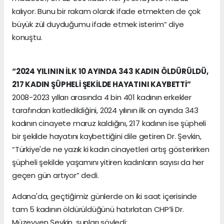
kalıyor. Bunu bir rakam olarak ifade etmekten de çok
büyük zül duyduğumu ifade etmek isterim” diye
konuştu.
“2024 YILININ İLK 10 AYINDA 343 KADIN ÖLDÜRÜLDÜ,
217 KADIN ŞÜPHELİ ŞEKİLDE HAYATINI KAYBETTİ”
2008-2023 yılları arasında 4 bin 401 kadının erkekler
tarafından katledildiğini, 2024 yılının ilk on ayında 343
kadının cinayete maruz kaldığını, 217 kadının ise şüpheli
bir şekilde hayatını kaybettiğini dile getiren Dr. Şevkin,
“Türkiye'de ne yazık ki kadın cinayetleri artış gösterirken
şüpheli şekilde yaşamını yitiren kadınların sayısı da her
geçen gün artıyor” dedi.
Adana'da, geçtiğimiz günlerde on iki saat içerisinde
tam 5 kadının öldürüldüğünü hatırlatan CHP’li Dr.
Müzeyyen Şevkin, şunları söyledi: