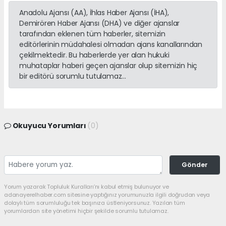
Anadolu Ajansı (AA), İhlas Haber Ajansı (İHA),
Demirören Haber Ajansı (DHA) ve diğer ajanslar
tarafından eklenen tüm haberler, sitemizin
editörlerinin müdahalesi olmadan ajans kanallarından
çekilmektedir. Bu haberlerde yer alan hukuki
muhataplar haberi geçen ajanslar olup sitemizin hiç
bir editörü sorumlu tutulamaz...
Okuyucu Yorumları
(0)
Gönder
Yorum yazarak Topluluk Kuralları’nı kabul etmiş bulunuyor ve
adanayerelhaber.com sitesine yaptığınız yorumunuzla ilgili doğrudan veya
dolaylı tüm sorumluluğu tek başınıza üstleniyorsunuz. Yazılan tüm
yorumlardan site yönetimi hiçbir şekilde sorumlu tutulamaz.