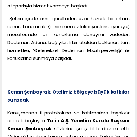
otoparkıyla hizmet vermeye başladı.
Şehrin içinde ama gürültüden uzak huzurlu bir ortam
sunan, konumu ile şehrin merkez lokasyonlarına yürüyüş
mesafesinde bir konaklama deneyimi vadeden
Dedeman Adana, beş yıldızlı bir otelden beklenen tüm
hizmetleri, ‘Geleneksel Dedeman Misafirperverliği’ ile
konuklarına sunmaya başladı.
Kenan Şenbayrak: Otelimiz bölgeye büyük katkılar
sunacak
Konuşmasına il protokolüne ve katılımcılara teşekkür
ederek başlayan
Turin A.Ş. Yönetim Kurulu Başkanı
Kenan Şenbayrak
sözlerine şu şekilde devam etti:
“Adana’daki ikinci turizm yatırımımız için Türkiye’nin en