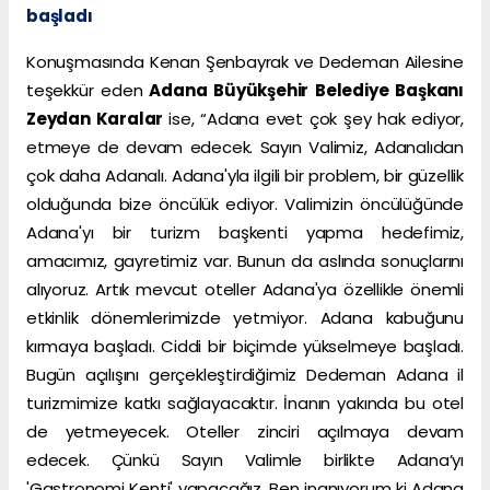
başladı
Konuşmasında Kenan Şenbayrak ve Dedeman Ailesine
teşekkür eden
Adana Büyükşehir Belediye Başkanı
Zeydan Karalar
ise, “Adana evet çok şey hak ediyor,
etmeye de devam edecek. Sayın Valimiz, Adanalıdan
çok daha Adanalı. Adana'yla ilgili bir problem, bir güzellik
olduğunda bize öncülük ediyor. Valimizin öncülüğünde
Adana'yı bir turizm başkenti yapma hedefimiz,
amacımız, gayretimiz var. Bunun da aslında sonuçlarını
alıyoruz. Artık mevcut oteller Adana'ya özellikle önemli
etkinlik dönemlerimizde yetmiyor. Adana kabuğunu
kırmaya başladı. Ciddi bir biçimde yükselmeye başladı.
Bugün açılışını gerçekleştirdiğimiz Dedeman Adana il
turizmimize katkı sağlayacaktır. İnanın yakında bu otel
de yetmeyecek. Oteller zinciri açılmaya devam
edecek. Çünkü Sayın Valimle birlikte Adana’yı
'Gastronomi Kenti' yapacağız. Ben inanıyorum ki Adana