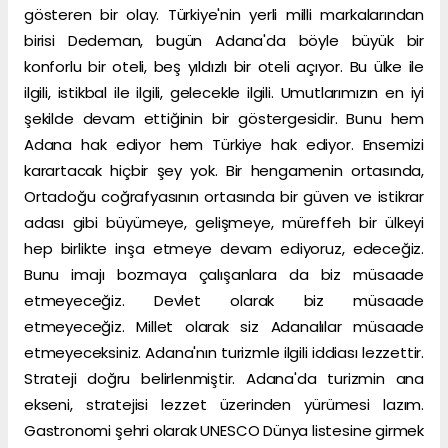
gösteren bir olay. Türkiye'nin yerli milli markalarından
birisi Dedeman, bugün Adana'da böyle büyük bir
konforlu bir oteli, beş yıldızlı bir oteli açıyor. Bu ülke ile
ilgili, istikbal ile ilgili, gelecekle ilgili. Umutlarımızın en iyi
şekilde devam ettiğinin bir göstergesidir. Bunu hem
Adana hak ediyor hem Türkiye hak ediyor. Ensemizi
karartacak hiçbir şey yok. Bir hengamenin ortasında,
Ortadoğu coğrafyasının ortasında bir güven ve istikrar
adası gibi büyümeye, gelişmeye, müreffeh bir ülkeyi
hep birlikte inşa etmeye devam ediyoruz, edeceğiz.
Bunu imajı bozmaya çalışanlara da biz müsaade
etmeyeceğiz. Devlet olarak biz müsaade
etmeyeceğiz. Millet olarak siz Adanalılar müsaade
etmeyeceksiniz. Adana'nın turizmle ilgili iddiası lezzettir.
Strateji doğru belirlenmiştir. Adana'da turizmin ana
ekseni, stratejisi lezzet üzerinden yürümesi lazım.
Gastronomi şehri olarak UNESCO Dünya listesine girmek