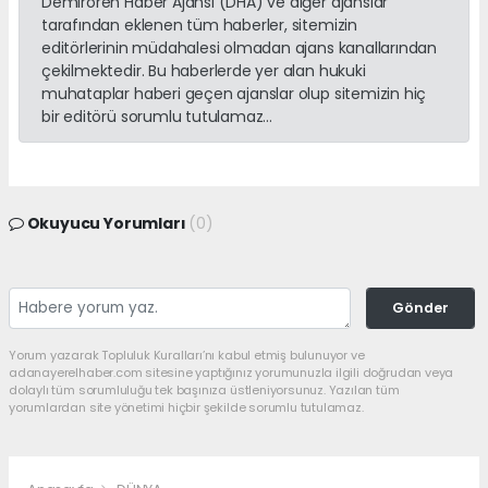
Demirören Haber Ajansı (DHA) ve diğer ajanslar
tarafından eklenen tüm haberler, sitemizin
editörlerinin müdahalesi olmadan ajans kanallarından
çekilmektedir. Bu haberlerde yer alan hukuki
muhataplar haberi geçen ajanslar olup sitemizin hiç
bir editörü sorumlu tutulamaz...
Okuyucu Yorumları
(0)
Gönder
Yorum yazarak Topluluk Kuralları’nı kabul etmiş bulunuyor ve
adanayerelhaber.com sitesine yaptığınız yorumunuzla ilgili doğrudan veya
dolaylı tüm sorumluluğu tek başınıza üstleniyorsunuz. Yazılan tüm
yorumlardan site yönetimi hiçbir şekilde sorumlu tutulamaz.