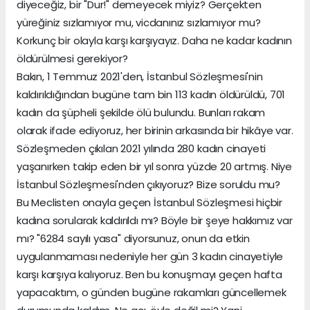
diyeceğiz, bir "Dur!" demeyecek miyiz? Gerçekten
yüreğiniz sızlamıyor mu, vicdanınız sızlamıyor mu?
Korkunç bir olayla karşı karşıyayız. Daha ne kadar kadının
öldürülmesi gerekiyor?
Bakın, 1 Temmuz 2021'den, İstanbul Sözleşmesi'nin
kaldırıldığından bugüne tam bin 113 kadın öldürüldü, 701
kadın da şüpheli şekilde ölü bulundu. Bunları rakam
olarak ifade ediyoruz, her birinin arkasında bir hikâye var.
Sözleşmeden çıkılan 2021 yılında 280 kadın cinayeti
yaşanırken takip eden bir yıl sonra yüzde 20 artmış. Niye
İstanbul Sözleşmesi'nden çıkıyoruz? Bize soruldu mu?
Bu Meclisten onayla geçen İstanbul Sözleşmesi hiçbir
kadına sorularak kaldırıldı mı? Böyle bir şeye hakkımız var
mı? "6284 sayılı yasa" diyorsunuz, onun da etkin
uygulanmaması nedeniyle her gün 3 kadın cinayetiyle
karşı karşıya kalıyoruz. Ben bu konuşmayı geçen hafta
yapacaktım, o günden bugüne rakamları güncellemek