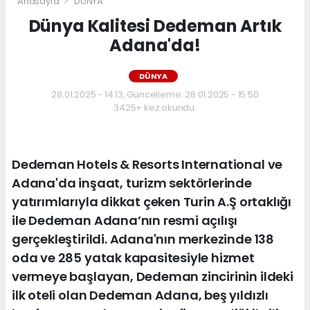
Anasayfa
DÜNYA
Dünya Kalitesi Dedeman Artık
Adana'da!
DÜNYA
28.01.2025 - 14:13, Güncelleme: 28.01.2025 - 15:50
3425+ kez okundu.
Dedeman Hotels & Resorts International ve
Adana'da inşaat, turizm sektörlerinde
yatırımlarıyla dikkat çeken Turin A.Ş ortaklığı
ile Dedeman Adana’nın resmi açılışı
gerçekleştirildi. Adana'nın merkezinde 138
oda ve 285 yatak kapasitesiyle hizmet
vermeye başlayan, Dedeman zincirinin ildeki
ilk oteli olan Dedeman Adana, beş yıldızlı