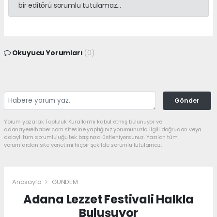
bir editörü sorumlu tutulamaz...
Okuyucu Yorumları
(0)
Gönder
Yorum yazarak Topluluk Kuralları’nı kabul etmiş bulunuyor ve
adanayerelhaber.com sitesine yaptığınız yorumunuzla ilgili doğrudan veya
dolaylı tüm sorumluluğu tek başınıza üstleniyorsunuz. Yazılan tüm
yorumlardan site yönetimi hiçbir şekilde sorumlu tutulamaz.
Anasayfa
GÜNDEM
Adana Lezzet Festivali Halkla
Buluşuyor