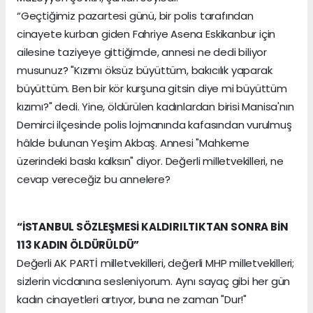
“Geçtiğimiz pazartesi günü, bir polis tarafından
cinayete kurban giden Fahriye Asena Eskikanbur için
ailesine taziyeye gittiğimde, annesi ne dedi biliyor
musunuz? "Kızımı öksüz büyüttüm, bakıcılık yaparak
büyüttüm. Ben bir kör kurşuna gitsin diye mi büyüttüm
kızımı?" dedi. Yine, öldürülen kadınlardan birisi Manisa'nın
Demirci ilçesinde polis lojmanında kafasından vurulmuş
hâlde bulunan Yeşim Akbaş. Annesi "Mahkeme
üzerindeki baskı kalksın" diyor. Değerli milletvekilleri, ne
cevap vereceğiz bu annelere?
“İSTANBUL SÖZLEŞMESİ KALDIRILTIKTAN SONRA BİN
113 KADIN ÖLDÜRÜLDÜ”
Değerli AK PARTİ milletvekilleri, değerli MHP milletvekilleri;
sizlerin vicdanına sesleniyorum. Aynı sayaç gibi her gün
kadın cinayetleri artıyor, buna ne zaman "Dur!"