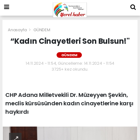
Anasayfa
GÜNDEM
“Kadın Cinayetleri Son Bulsun!''
GÜNDEM
14.11.2024 - 11:54, Güncelleme: 14.11.2024 - 11:54
3725+ kez okundu.
CHP Adana Milletvekili Dr. Müzeyyen Şevkin,
meclis kürsüsünden kadın cinayetlerine karşı
haykırdı