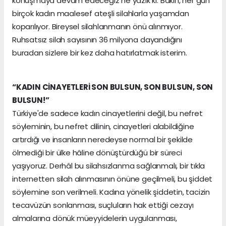
konuşmaya devam edeceğiz ne yazık ki. Bakın, her gün
birçok kadın maalesef ateşli silahlarla yaşamdan
koparılıyor. Bireysel silahlanmanın önü alınmıyor.
Ruhsatsız silah sayısının 36 milyona dayandığını
buradan sizlere bir kez daha hatırlatmak isterim.
“KADIN CİNAYETLERİ SON BULSUN, SON BULSUN, SON
BULSUN!”
Türkiye'de sadece kadın cinayetlerini değil, bu nefret
söyleminin, bu nefret dilinin, cinayetleri alabildiğine
artırdığı ve insanların neredeyse normal bir şekilde
ölmediği bir ülke hâline dönüştürdüğü bir süreci
yaşıyoruz. Derhâl bu silahsızlanma sağlanmalı, bir tıkla
internetten silah alınmasının önüne geçilmeli, bu şiddet
söylemine son verilmeli. Kadına yönelik şiddetin, tacizin
tecavüzün sonlanması, suçluların hak ettiği cezayı
almalarına dönük müeyyidelerin uygulanması,