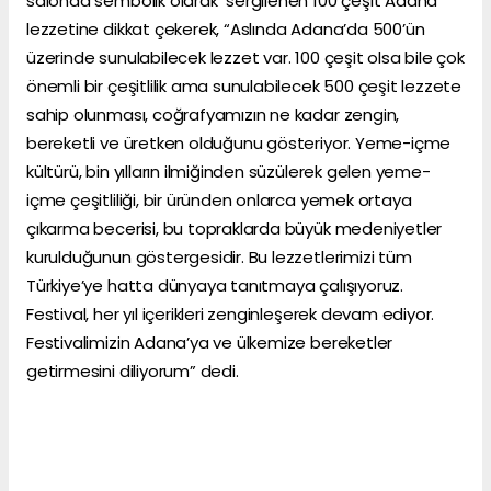
salonda sembolik olarak sergilenen 100 çeşit Adana
lezzetine dikkat çekerek, “Aslında Adana’da 500’ün
üzerinde sunulabilecek lezzet var. 100 çeşit olsa bile çok
önemli bir çeşitlilik ama sunulabilecek 500 çeşit lezzete
sahip olunması, coğrafyamızın ne kadar zengin,
bereketli ve üretken olduğunu gösteriyor. Yeme-içme
kültürü, bin yılların ilmiğinden süzülerek gelen yeme-
içme çeşitliliği, bir üründen onlarca yemek ortaya
çıkarma becerisi, bu topraklarda büyük medeniyetler
kurulduğunun göstergesidir. Bu lezzetlerimizi tüm
Türkiye’ye hatta dünyaya tanıtmaya çalışıyoruz.
Festival, her yıl içerikleri zenginleşerek devam ediyor.
Festivalimizin Adana’ya ve ülkemize bereketler
getirmesini diliyorum” dedi.