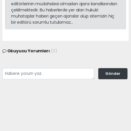
editörlerinin müdahalesi olmadan ajans kanallarından
çekilmektedir. Bu haberlerde yer alan hukuki
muhataplar haberi geçen ajanslar olup sitemizin hiç
bir editörü sorumlu tutulamaz...
Okuyucu Yorumları
(0)
Gönder
Yorum yazarak Topluluk Kuralları’nı kabul etmiş bulunuyor ve
adanayerelhaber.com sitesine yaptığınız yorumunuzla ilgili doğrudan veya
dolaylı tüm sorumluluğu tek başınıza üstleniyorsunuz. Yazılan tüm
yorumlardan site yönetimi hiçbir şekilde sorumlu tutulamaz.