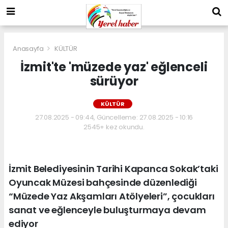
Anasayfa
KÜLTÜR
İzmit'te 'müzede yaz' eğlenceli
sürüyor
KÜLTÜR
27.08.2025 - 09:44, Güncelleme: 27.08.2025 - 10:16
2545+ kez okundu.
İzmit Belediyesinin Tarihi Kapanca Sokak’taki
Oyuncak Müzesi bahçesinde düzenlediği
“Müzede Yaz Akşamları Atölyeleri”, çocukları
sanat ve eğlenceyle buluşturmaya devam
ediyor