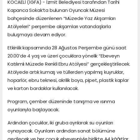
KOCAELİ (İGFA) - İzmit Belediyesi tarafından Tarihi
Kapanca Sokak’ta bulunan Oyuncak Müzesi
bahçesinde düzenlenen “Müzede Yaz Akşamları
Atölyeleri” perşembe akşamları vatandaşlarla
buluşmaya devam ediyor.
Etkinlik kapsamında 28 Ağustos Perşembe günü saat
20.00’de 4 yaş ve üzeri çocuklara yönelik “Ebeveyn
Katılımlı Müzede Renkli Ebru Atölyesi” gerçekleştirilecek.
Atölyede artık kumaş ve tüllerden yapılmış kuyruklar,
hoparlör, ebru teknesi, akrilik boya, pipet, plastik kaplar
ve karton bardaklar kullanılacak.
Program, çember düzeninde tanışma ve ısınma
oyunlarıyla başlayacak.
Ardından çocuklar, iki gruba ayrılarak su oyunları
oynayacak. Oyunların ardından sanat bölümüne
geçilecek ve her çocuk ebeveyniyle birlikte A4 kâğıtlar