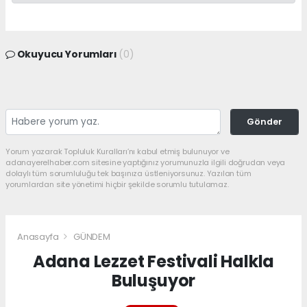
Okuyucu Yorumları
(0)
Gönder
Yorum yazarak Topluluk Kuralları’nı kabul etmiş bulunuyor ve
adanayerelhaber.com sitesine yaptığınız yorumunuzla ilgili doğrudan veya
dolaylı tüm sorumluluğu tek başınıza üstleniyorsunuz. Yazılan tüm
yorumlardan site yönetimi hiçbir şekilde sorumlu tutulamaz.
Anasayfa
GÜNDEM
Adana Lezzet Festivali Halkla
Buluşuyor