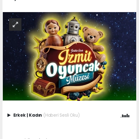
Erkek
|
Kadın
(Haberi Sesli Oku)