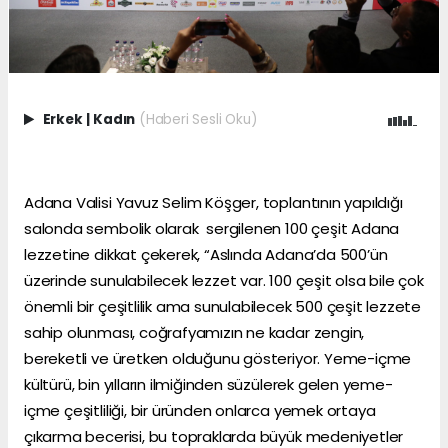
Erkek
|
Kadın
(Haberi Sesli Oku)
Adana Valisi Yavuz Selim Köşger, toplantının yapıldığı
salonda sembolik olarak sergilenen 100 çeşit Adana
lezzetine dikkat çekerek, “Aslında Adana’da 500’ün
üzerinde sunulabilecek lezzet var. 100 çeşit olsa bile çok
önemli bir çeşitlilik ama sunulabilecek 500 çeşit lezzete
sahip olunması, coğrafyamızın ne kadar zengin,
bereketli ve üretken olduğunu gösteriyor. Yeme-içme
kültürü, bin yılların ilmiğinden süzülerek gelen yeme-
içme çeşitliliği, bir üründen onlarca yemek ortaya
çıkarma becerisi, bu topraklarda büyük medeniyetler