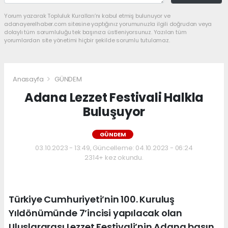
Yorum yazarak Topluluk Kuralları’nı kabul etmiş bulunuyor ve
adanayerelhaber.com sitesine yaptığınız yorumunuzla ilgili doğrudan veya
dolaylı tüm sorumluluğu tek başınıza üstleniyorsunuz. Yazılan tüm
yorumlardan site yönetimi hiçbir şekilde sorumlu tutulamaz.
Anasayfa
GÜNDEM
Adana Lezzet Festivali Halkla
Buluşuyor
GÜNDEM
03.10.2023 - 13:49, Güncelleme: 04.10.2023 - 06:24
2314+ kez okundu.
Türkiye Cumhuriyeti’nin 100. Kuruluş
Yıldönümünde 7’incisi yapılacak olan
Uluslararası Lezzet Festivali’nin Adana basın