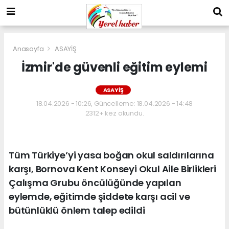
Anasayfa
ASAYİŞ
İzmir'de güvenli eğitim eylemi
ASAYİŞ
18.04.2026 - 10:26, Güncelleme: 18.04.2026 - 14:48
2312+ kez okundu.
Tüm Türkiye’yi yasa boğan okul saldırılarına
karşı, Bornova Kent Konseyi Okul Aile Birlikleri
Çalışma Grubu öncülüğünde yapılan
eylemde, eğitimde şiddete karşı acil ve
bütünlüklü önlem talep edildi