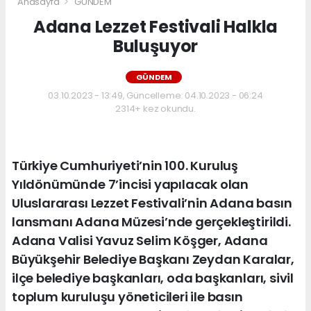
Anasayfa
GÜNDEM
Adana Lezzet Festivali Halkla
Buluşuyor
GÜNDEM
03.10.2023 - 13:49, Güncelleme: 04.10.2023 - 06:24
2314+ kez okundu.
Türkiye Cumhuriyeti’nin 100. Kuruluş
Yıldönümünde 7’incisi yapılacak olan
Uluslararası Lezzet Festivali’nin Adana basın
lansmanı Adana Müzesi’nde gerçekleştirildi.
Adana Valisi Yavuz Selim Köşger, Adana
Büyükşehir Belediye Başkanı Zeydan Karalar,
ilçe belediye başkanları, oda başkanları, sivil
toplum kuruluşu yöneticileri ile basın