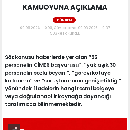
KAMUOYUNA AÇIKLAMA
GÜNDEM
09.08.2026 - 10:06, Güncelleme: 09.08.2026 - 10:37
503 kez okundu.
Söz konusu haberlerde yer alan “52
personelin CİMER başvurusu”, “yaklaşık 30
personelin sözlü beyanı”, “görevi kötüye
kullanma” ve “soruşturmanın genişletildiği”
yönündeki ifadelerin hangi resmî belgeye
veya doğrulanabilir kaynağa dayandığı
tarafımızca bilinmemektedir.