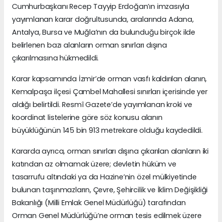
Cumhurbaşkanı Recep Tayyip Erdoğan’ın imzasıyla
yayımlanan karar doğrultusunda, aralarında Adana,
Antalya, Bursa ve Muğla’nın da bulunduğu birçok ilde
belirlenen bazı alanların orman sınırları dışına
çıkarılmasına hükmedildi.
Karar kapsamında İzmir’de orman vasfı kaldırılan alanın,
Kemalpaşa ilçesi Çambel Mahallesi sınırları içerisinde yer
aldığı belirtildi. Resmî Gazete’de yayımlanan kroki ve
koordinat listelerine göre söz konusu alanın
büyüklüğünün 145 bin 913 metrekare olduğu kaydedildi.
Kararda ayrıca, orman sınırları dışına çıkarılan alanların iki
katından az olmamak üzere; devletin hüküm ve
tasarrufu altındaki ya da Hazine’nin özel mülkiyetinde
bulunan taşınmazların, Çevre, Şehircilik ve İklim Değişikliği
Bakanlığı (Milli Emlak Genel Müdürlüğü) tarafından
Orman Genel Müdürlüğü’ne orman tesis edilmek üzere