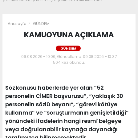
yorumlardan site yönetimi hiçbir şekilde sorumlu tutulamaz.
Anasayfa
GÜNDEM
KAMUOYUNA AÇIKLAMA
GÜNDEM
09.08.2026 - 10:06, Güncelleme: 09.08.2026 - 10:37
504 kez okundu.
Söz konusu haberlerde yer alan “52
personelin CİMER başvurusu”, “yaklaşık 30
personelin sözlü beyanı”, “görevi kötüye
kullanma” ve “soruşturmanın genişletildiği”
yönündeki ifadelerin hangi resmî belgeye
veya doğrulanabilir kaynağa dayandığı
tarafımızca bilinmemektedir.