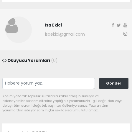
İsa Ekici
isaekici@gmail.com
Okuyucu Yorumları
(0)
Gönder
Yorum yazarak Topluluk Kuralları’nı kabul etmiş bulunuyor ve
adanayerelhaber.com sitesine yaptığınız yorumunuzla ilgili doğrudan veya
dolaylı tüm sorumluluğu tek başınıza üstleniyorsunuz. Yazılan tüm
yorumlardan site yönetimi hiçbir şekilde sorumlu tutulamaz.