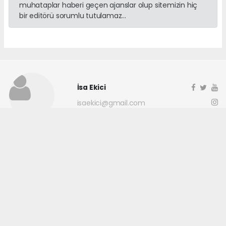
muhataplar haberi geçen ajanslar olup sitemizin hiç
bir editörü sorumlu tutulamaz...
İsa Ekici
isaekici@gmail.com
Okuyucu Yorumları
(0)
Gönder
Yorum yazarak Topluluk Kuralları’nı kabul etmiş bulunuyor ve
adanayerelhaber.com sitesine yaptığınız yorumunuzla ilgili doğrudan veya
dolaylı tüm sorumluluğu tek başınıza üstleniyorsunuz. Yazılan tüm