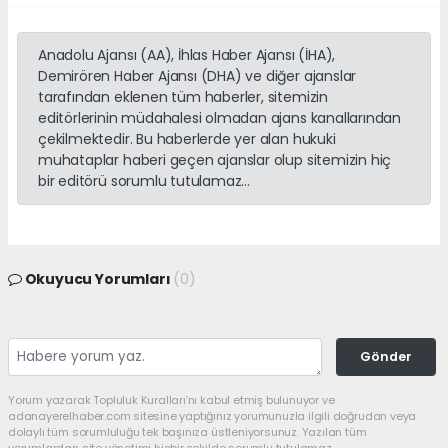
Anadolu Ajansı (AA), İhlas Haber Ajansı (İHA),
Demirören Haber Ajansı (DHA) ve diğer ajanslar
tarafından eklenen tüm haberler, sitemizin
editörlerinin müdahalesi olmadan ajans kanallarından
çekilmektedir. Bu haberlerde yer alan hukuki
muhataplar haberi geçen ajanslar olup sitemizin hiç
bir editörü sorumlu tutulamaz...
Okuyucu Yorumları
(0)
Gönder
Yorum yazarak Topluluk Kuralları’nı kabul etmiş bulunuyor ve
adanayerelhaber.com sitesine yaptığınız yorumunuzla ilgili doğrudan veya
dolaylı tüm sorumluluğu tek başınıza üstleniyorsunuz. Yazılan tüm