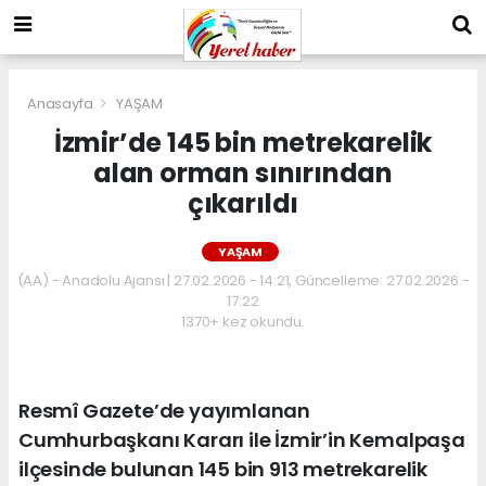
Anasayfa
YAŞAM
İzmir’de 145 bin metrekarelik
alan orman sınırından
çıkarıldı
YAŞAM
(AA) - Anadolu Ajansı | 27.02.2026 - 14:21, Güncelleme: 27.02.2026 -
17:22
1370+ kez okundu.
Resmî Gazete’de yayımlanan
Cumhurbaşkanı Kararı ile İzmir’in Kemalpaşa
ilçesinde bulunan 145 bin 913 metrekarelik