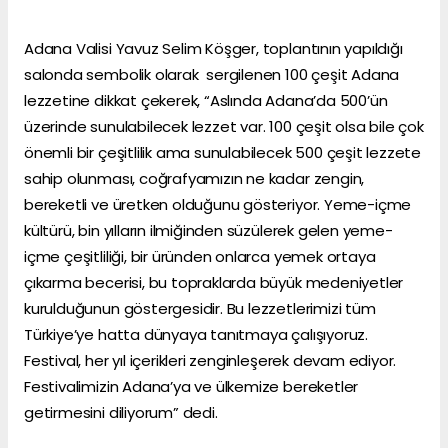
Adana Valisi Yavuz Selim Köşger, toplantının yapıldığı
salonda sembolik olarak sergilenen 100 çeşit Adana
lezzetine dikkat çekerek, “Aslında Adana’da 500’ün
üzerinde sunulabilecek lezzet var. 100 çeşit olsa bile çok
önemli bir çeşitlilik ama sunulabilecek 500 çeşit lezzete
sahip olunması, coğrafyamızın ne kadar zengin,
bereketli ve üretken olduğunu gösteriyor. Yeme-içme
kültürü, bin yılların ilmiğinden süzülerek gelen yeme-
içme çeşitliliği, bir üründen onlarca yemek ortaya
çıkarma becerisi, bu topraklarda büyük medeniyetler
kurulduğunun göstergesidir. Bu lezzetlerimizi tüm
Türkiye’ye hatta dünyaya tanıtmaya çalışıyoruz.
Festival, her yıl içerikleri zenginleşerek devam ediyor.
Festivalimizin Adana’ya ve ülkemize bereketler
getirmesini diliyorum” dedi.