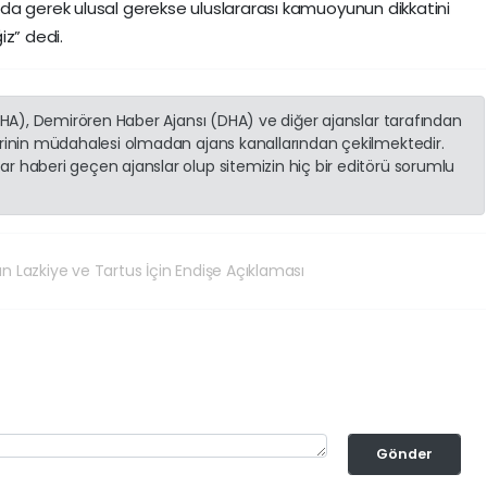
da gerek ulusal gerekse uluslararası kamuoyunun dikkatini
iz” dedi.
(İHA), Demirören Haber Ajansı (DHA) ve diğer ajanslar tarafından
erinin müdahalesi olmadan ajans kanallarından çekilmektedir.
r haberi geçen ajanslar olup sitemizin hiç bir editörü sorumlu
dan Lazkiye ve Tartus İçin Endişe Açıklaması
Gönder