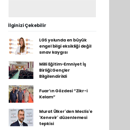
İlginizi Çekebilir
LGS yolunda en büyük
engel bilgi eksikliği değil
sınav kaygısı
Milli Eğitim-Emniyet İş
Birliği:Gençler
Bilgilendirildi
Fuar’ın Gözdesi “Zikr-i
Kelam”
Murat Ülker'den Meclis'e
'Kenevir' düzenlemesi
tepkisi