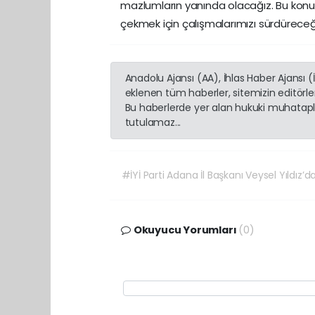
mazlumların yanında olacağız. Bu konu
çekmek için çalışmalarımızı sürdüreceğ
Anadolu Ajansı (AA), İhlas Haber Ajansı 
eklenen tüm haberler, sitemizin editörl
Bu haberlerde yer alan hukuki muhatapla
tutulamaz...
#İYİ Parti Adana İl Başkanı Veysel Yıldız’
Okuyucu Yorumları
(0)