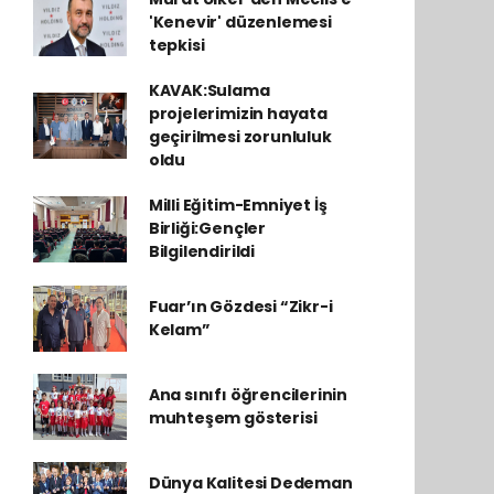
'Kenevir' düzenlemesi
tepkisi
KAVAK:Sulama
projelerimizin hayata
geçirilmesi zorunluluk
oldu
Milli Eğitim-Emniyet İş
Birliği:Gençler
Bilgilendirildi
Fuar’ın Gözdesi “Zikr-i
Kelam”
Ana sınıfı öğrencilerinin
muhteşem gösterisi
Dünya Kalitesi Dedeman