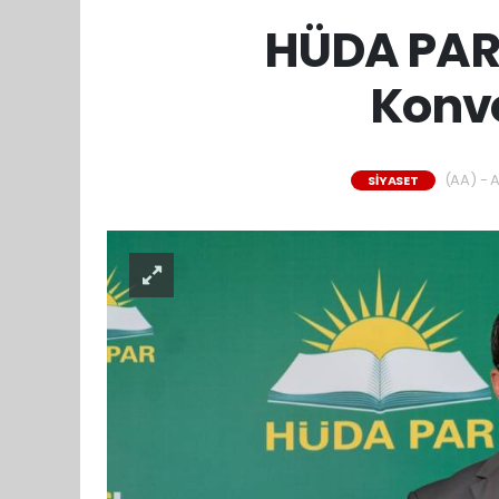
HÜDA PAR D
Konvo
(AA) - A
SİYASET