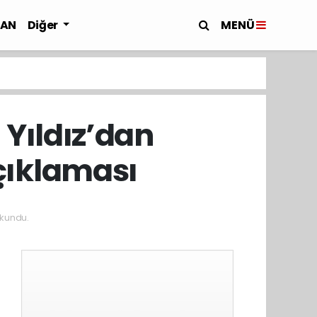
MENÜ
LAN
Diğer
 Yıldız’dan
Açıklaması
kundu.