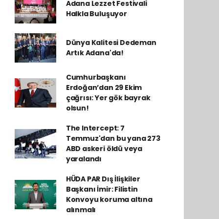
Adana Lezzet Festivali
Halkla Buluşuyor
Dünya Kalitesi Dedeman
Artık Adana'da!
Cumhurbaşkanı
Erdoğan’dan 29 Ekim
çağrısı: Yer gök bayrak
olsun!
The Intercept: 7
Temmuz'dan bu yana 273
ABD askeri öldü veya
yaralandı
HÜDA PAR Dış İlişkiler
Başkanı İmir: Filistin
Konvoyu koruma altına
alınmalı