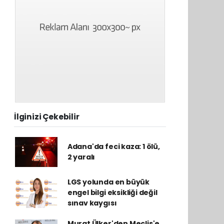
İlginizi Çekebilir
Adana'da feci kaza: 1 ölü,
2 yaralı
LGS yolunda en büyük
engel bilgi eksikliği değil
sınav kaygısı
Murat Ülker'den Meclis'e