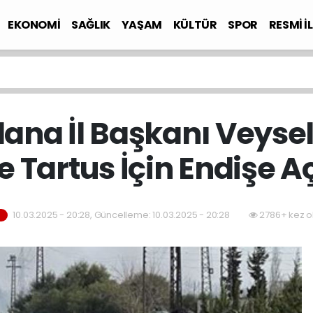
EKONOMİ
SAĞLIK
YAŞAM
KÜLTÜR
SPOR
RESMİ İ
Adana İl Başkanı Veysel
e Tartus İçin Endişe 
10.03.2025 - 20:28, Güncelleme: 10.03.2025 - 20:28
2786+ kez o