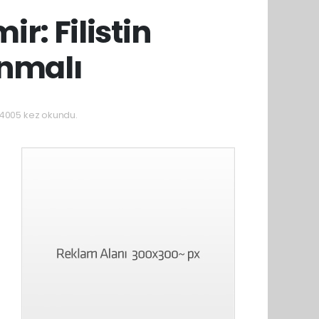
r: Filistin
ınmalı
4005 kez okundu.