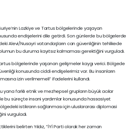
, Suriye’nin Lazkiye ve Tartus bölgelerinde yaşayan
usunda endişelerini dile getirdi. Son günlerde bu bölgelerde
ki Alevi/Nusayri vatandaşların can güvenliğinin tehlikede
toplumun bu duruma kayıtsız kalmaması gerektiğini vurguladı.
Tartus bölgelerinde yaşanan gelişmeler kaygı verici. Bölgede
venliği konusunda ciddi endişelerimiz var. Bu insanların
asına izin verilmemeli” ifadelerini kullandı.
u yana farklı etnik ve mezhepsel grupların büyük acılar
in de bu süreçte insani yardımlar konusunda hassasiyet
bölgedeki istikrarın sağlanması için uluslararası diplomasi
ni vurguladı.
klerini belirten Yıldız, “İYİ Parti olarak her zaman