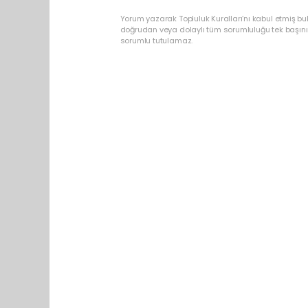
Yorum yazarak Topluluk Kuralları’nı kabul etmiş b
doğrudan veya dolaylı tüm sorumluluğu tek başınız
sorumlu tutulamaz.