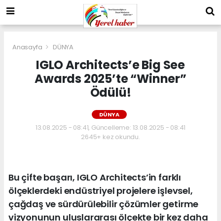
Anasayfa
DÜNYA
IGLO Architects’e Big See
Awards 2025’te “Winner”
Ödülü!
DÜNYA
13.08.2025 - 08:41, Güncelleme: 13.08.2025 - 08:41
2645+ kez okundu.
Bu çifte başarı, IGLO Architects’in farklı
ölçeklerdeki endüstriyel projelere işlevsel,
çağdaş ve sürdürülebilir çözümler getirme
vizyonunun uluslararası ölçekte bir kez daha