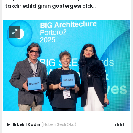
takdir edildiğinin göstergesi oldu.
Erkek
|
Kadın
(Haberi Sesli Oku)