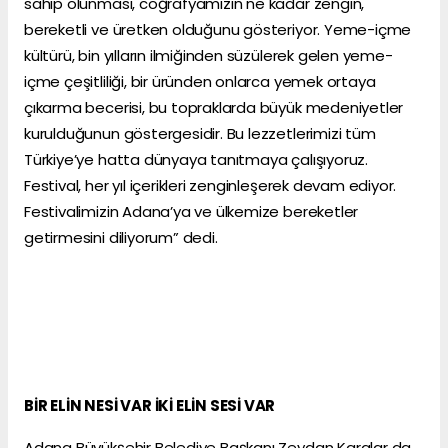
sahip olunması, coğrafyamızın ne kadar zengin,
bereketli ve üretken olduğunu gösteriyor. Yeme-içme
kültürü, bin yılların ilmiğinden süzülerek gelen yeme-
içme çeşitliliği, bir üründen onlarca yemek ortaya
çıkarma becerisi, bu topraklarda büyük medeniyetler
kurulduğunun göstergesidir. Bu lezzetlerimizi tüm
Türkiye’ye hatta dünyaya tanıtmaya çalışıyoruz.
Festival, her yıl içerikleri zenginleşerek devam ediyor.
Festivalimizin Adana’ya ve ülkemize bereketler
getirmesini diliyorum” dedi.
BİR ELİN NESİ VAR İKİ ELİN SESİ VAR
Adana Büyükşehir Belediye Başkanı Zeydan Karalar da