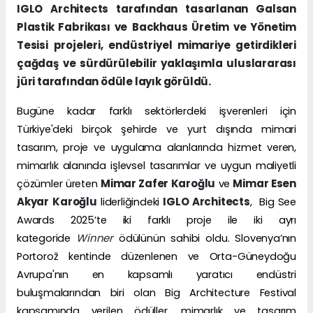
IGLO Architects tarafından tasarlanan Galsan
Plastik Fabrikası ve
Backhaus Üretim ve Yönetim
Tesisi projeleri, endüstriyel mimariye getirdikleri
çağdaş ve sürdürülebilir yaklaşımla uluslararası
jüri tarafından ödüle layık görüldü.
Bugüne kadar farklı sektörlerdeki işverenleri için
Türkiye'deki birçok şehirde ve yurt dışında mimari
tasarım, proje ve uygulama alanlarında hizmet veren,
mimarlık alanında işlevsel tasarımlar ve uygun maliyetli
Mimar Zafer Karoğlu
Mimar Esen
çözümler üreten
ve
Akyar
Karoğlu
IGLO Architects
liderliğindeki
, Big See
Awards 2025’te iki farklı proje ile iki ayrı
Winner
kategoride
ödülünün sahibi oldu. Slovenya’nın
Portorož kentinde düzenlenen ve Orta-Güneydoğu
Avrupa'nın en kapsamlı yaratıcı endüstri
buluşmalarından biri olan Big Architecture Festival
kapsamında verilen ödüller, mimarlık ve tasarım