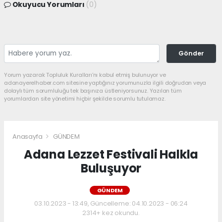
Okuyucu Yorumları
(0)
Gönder
Yorum yazarak Topluluk Kuralları’nı kabul etmiş bulunuyor ve
adanayerelhaber.com sitesine yaptığınız yorumunuzla ilgili doğrudan veya
dolaylı tüm sorumluluğu tek başınıza üstleniyorsunuz. Yazılan tüm
yorumlardan site yönetimi hiçbir şekilde sorumlu tutulamaz.
Anasayfa
GÜNDEM
Adana Lezzet Festivali Halkla
Buluşuyor
GÜNDEM
03.10.2023 - 13:49, Güncelleme: 04.10.2023 - 06:24
2314+ kez okundu.