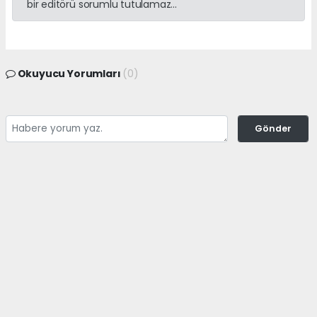
bir editörü sorumlu tutulamaz...
Okuyucu Yorumları
(0)
Gönder
Yorum yazarak Topluluk Kuralları’nı kabul etmiş bulunuyor ve
adanayerelhaber.com sitesine yaptığınız yorumunuzla ilgili doğrudan veya
dolaylı tüm sorumluluğu tek başınıza üstleniyorsunuz. Yazılan tüm
yorumlardan site yönetimi hiçbir şekilde sorumlu tutulamaz.
haber paketi
haber scripti
haber yazılımı
Tüm hakları saklı tutulmaktadır.Copyright 2026©
Haber Yazılımı:
Web Aksiyon ®