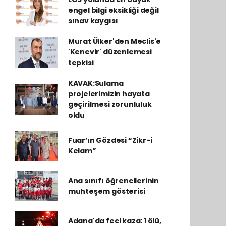
engel bilgi eksikliği değil
sınav kaygısı
Murat Ülker'den Meclis'e
'Kenevir' düzenlemesi
tepkisi
KAVAK:Sulama
projelerimizin hayata
geçirilmesi zorunluluk
oldu
Fuar’ın Gözdesi “Zikr-i
Kelam”
Ana sınıfı öğrencilerinin
muhteşem gösterisi
Adana'da feci kaza: 1 ölü,