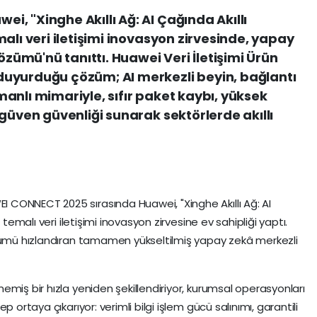
, "Xinghe Akıllı Ağ: AI Çağında Akıllı
alı veri iletişimi inovasyon zirvesinde, yapay
özümü'nü tanıttı. Huawei Veri İletişimi Ürün
uyurduğu çözüm; AI merkezli beyin, bağlantı
anlı mimariyle, sıfır paket kaybı, yüksek
güven güvenliği sunarak sektörlerde akıllı
CONNECT 2025 sırasında Huawei, "Xinghe Akıllı Ağ: AI
 temalı veri iletişimi inovasyon zirvesine ev sahipliği yaptı.
üşümü hızlandıran tamamen yükseltilmiş yapay zekâ merkezli
miş bir hızla yeniden şekillendiriyor, kurumsal operasyonları
 ortaya çıkarıyor: verimli bilgi işlem gücü salınımı, garantili