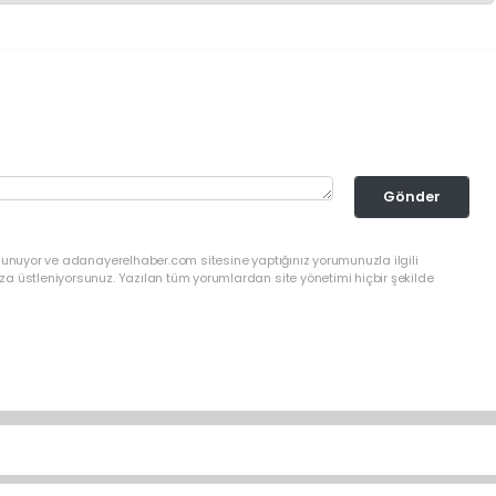
Gönder
ulunuyor ve adanayerelhaber.com sitesine yaptığınız yorumunuzla ilgili
a üstleniyorsunuz. Yazılan tüm yorumlardan site yönetimi hiçbir şekilde