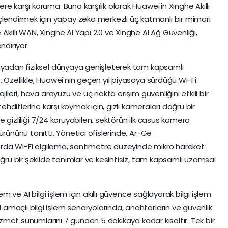
e karşı koruma. Buna karşılık olarak Huawei'in Xinghe Akıllı
ndirmek için yapay zeka merkezli üç katmanlı bir mimari
kıllı WAN, Xinghe AI Yapı 2.0 ve Xinghe AI Ağ Güvenliği,
ndırıyor.
ünyadan fiziksel dünyaya genişleterek tam kapsamlı
 Özellikle, Huawei'nin geçen yıl piyasaya sürdüğü Wi-Fi
ileri, hava arayüzü ve uç nokta erişim güvenliğini etkili bir
tehditlerine karşı koymak için, gizli kameraları doğru bir
 ve gizliliği 7/24 koruyabilen, sektörün ilk casus kamera
ürününü tanıttı. Yönetici ofislerinde, Ar-Ge
nlarda Wi-Fi algılama, santimetre düzeyinde mikro hareket
oğru bir şekilde tanımlar ve kesintisiz, tam kapsamlı uzamsal
em ve AI bilgi işlem için akıllı güvence sağlayarak bilgi işlem
maçlı bilgi işlem senaryolarında, anahtarların ve güvenlik
hizmet sunumlarını 7 günden 5 dakikaya kadar kısaltır. Tek bir