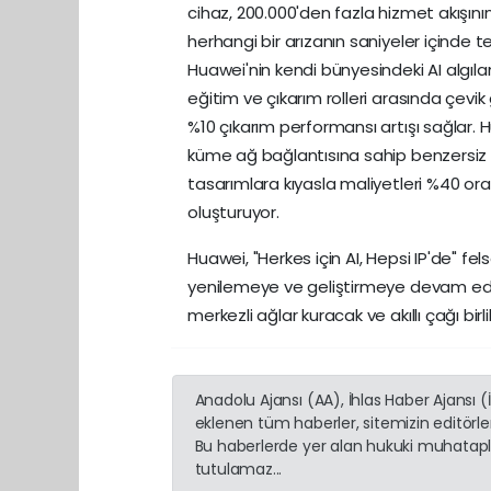
cihaz, 200.000'den fazla hizmet akışın
herhangi bir arızanın saniyeler içinde te
Huawei'nin kendi bünyesindeki AI algıl
eğitim ve çıkarım rolleri arasında çevi
%10 çıkarım performansı artışı sağlar. 
küme ağ bağlantısına sahip benzersiz 
tasarımlara kıyasla maliyetleri %40 or
oluşturuyor.
Huawei, "Herkes için AI, Hepsi IP'de" fel
yenilemeye ve geliştirmeye devam edecek
merkezli ağlar kuracak ve akıllı çağı birli
Anadolu Ajansı (AA), İhlas Haber Ajansı 
eklenen tüm haberler, sitemizin editörl
Bu haberlerde yer alan hukuki muhatapla
tutulamaz...