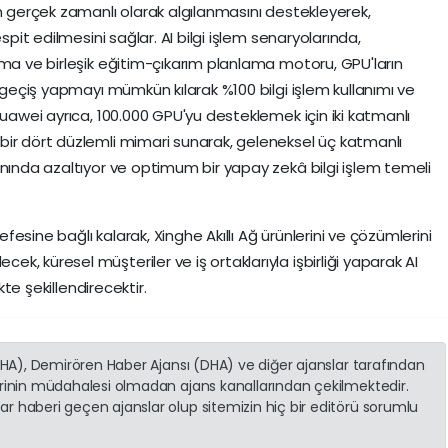
ın gerçek zamanlı olarak algılanmasını destekleyerek,
spit edilmesini sağlar. AI bilgi işlem senaryolarında,
ama ve birleşik eğitim-çıkarım planlama motoru, GPU'ların
k geçiş yapmayı mümkün kılarak %100 bilgi işlem kullanımı ve
Huawei ayrıca, 100.000 GPU'yu desteklemek için iki katmanlı
bir dört düzlemli mimari sunarak, geleneksel üç katmanlı
anında azaltıyor ve optimum bir yapay zekâ bilgi işlem temeli
sefesine bağlı kalarak, Xinghe Akıllı Ağ ürünlerini ve çözümlerini
, küresel müşteriler ve iş ortaklarıyla işbirliği yaparak AI
kte şekillendirecektir.
(İHA), Demirören Haber Ajansı (DHA) ve diğer ajanslar tarafından
erinin müdahalesi olmadan ajans kanallarından çekilmektedir.
r haberi geçen ajanslar olup sitemizin hiç bir editörü sorumlu