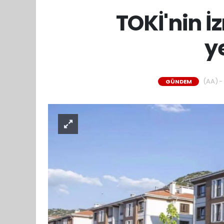
TOKİ'nin İ
ye
(AA) - 
GÜNDEM