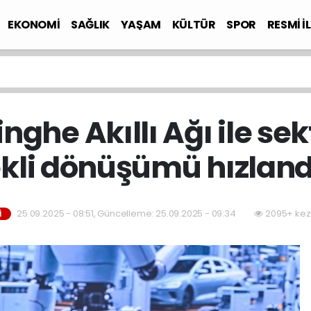
EKONOMİ
SAĞLIK
YAŞAM
KÜLTÜR
SPOR
RESMİ İ
nghe Akıllı Ağı ile sek
kli dönüşümü hızland
25.09.2025 - 08:51, Güncelleme: 25.09.2025 - 09:34
2095+ kez
İ