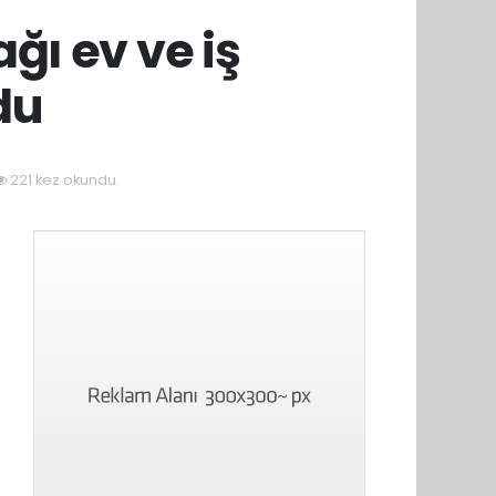
ğı ev ve iş
ldu
221 kez okundu.