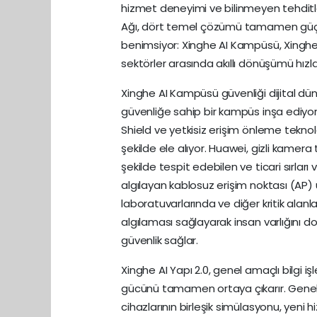
hizmet deneyimi ve bilinmeyen tehditler
Ağı, dört temel çözümü tamamen güçle
benimsiyor: Xinghe AI Kampüsü, Xinghe A
sektörler arasında akıllı dönüşümü hızla
Xinghe AI Kampüsü güvenliği dijital d
güvenliğe sahip bir kampüs inşa ediyor.
Shield ve yetkisiz erişim önleme teknoloj
şekilde ele alıyor. Huawei, gizli kamera 
şekilde tespit edebilen ve ticari sırları
algılayan kablosuz erişim noktası (AP) 
laboratuvarlarında ve diğer kritik ala
algılaması sağlayarak insan varlığını d
güvenlik sağlar.
Xinghe AI Yapı 2.0, genel amaçlı bilgi işl
gücünü tamamen ortaya çıkarır. Genel a
cihazlarının birleşik simülasyonu, yeni 