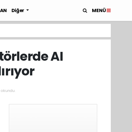
MENÜ
LAN
Diğer
törlerde AI
ırıyor
 okundu.