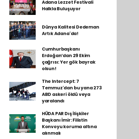
Adana Lezzet Festivali
Halkla Buluşuyor
Dünya Kalitesi Dedeman
Artık Adana'da!
Cumhurbaşkanı
Erdoğan’dan 29 Ekim
çağrısı: Yer gök bayrak
olsun!
The Intercept: 7
Temmuz'dan bu yana 273
ABD askeri öldü veya
yaralandı
HÜDA PAR Dış İlişkiler
Başkanı İmir: Filistin
Konvoyu koruma altına
alınmalı