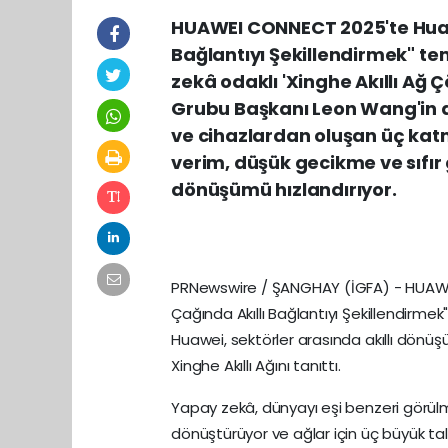
HUAWEI CONNECT 2025'te Huawei
Bağlantıyı Şekillendirmek" tem
zekâ odaklı 'Xinghe Akıllı Ağ Ç
Grubu Başkanı Leon Wang'in d
ve cihazlardan oluşan üç katm
verim, düşük gecikme ve sıfır 
dönüşümü hızlandırıyor.
PRNewswire / ŞANGHAY (İGFA) - HUAWEI 
Çağında Akıllı Bağlantıyı Şekillendirmek"
Huawei, sektörler arasında akıllı dön
Xinghe Akıllı Ağını tanıttı.
Yapay zekâ, dünyayı eşi benzeri görülme
dönüştürüyor ve ağlar için üç büyük talep