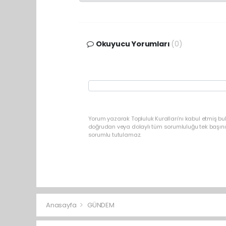
Okuyucu Yorumları
(0)
Yorum yazarak Topluluk Kuralları’nı kabul etmiş b
doğrudan veya dolaylı tüm sorumluluğu tek başınız
sorumlu tutulamaz.
Anasayfa
GÜNDEM